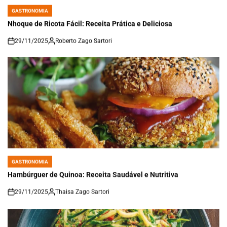
GASTRONOMIA
POSTED
IN
Nhoque de Ricota Fácil: Receita Prática e Deliciosa
29/11/2025
Roberto Zago Sartori
on
GASTRONOMIA
POSTED
IN
Hambúrguer de Quinoa: Receita Saudável e Nutritiva
29/11/2025
Thaisa Zago Sartori
on