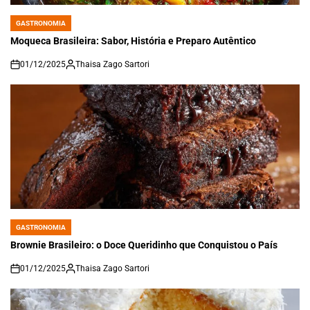
GASTRONOMIA
POSTED
IN
Moqueca Brasileira: Sabor, História e Preparo Autêntico
01/12/2025
Thaisa Zago Sartori
on
GASTRONOMIA
POSTED
IN
Brownie Brasileiro: o Doce Queridinho que Conquistou o País
01/12/2025
Thaisa Zago Sartori
on