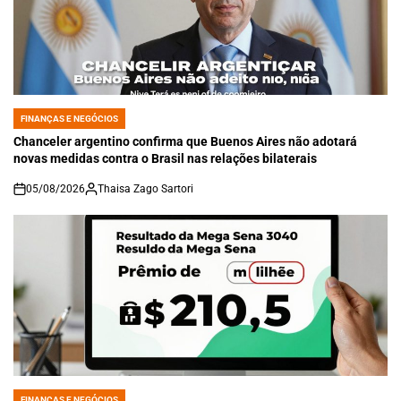
FINANÇAS E NEGÓCIOS
POSTED
IN
Chanceler argentino confirma que Buenos Aires não adotará
novas medidas contra o Brasil nas relações bilaterais
05/08/2026
Thaisa Zago Sartori
on
FINANÇAS E NEGÓCIOS