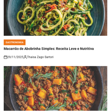
GASTRONOMIA
POSTED
IN
Macarrão de Abobrinha Simples: Receita Leve e Nutritiva
29/11/2025
Thaisa Zago Sartori
on