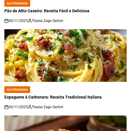
GASTRONOMIA
POSTED
IN
Pão de Alho Caseiro: Receita Fácil e Deliciosa
30/11/2025
Thaisa Zago Sartori
on
GASTRONOMIA
POSTED
IN
Espaguete à Carbonara: Receita Tradicional Italiana
30/11/2025
Thaisa Zago Sartori
on