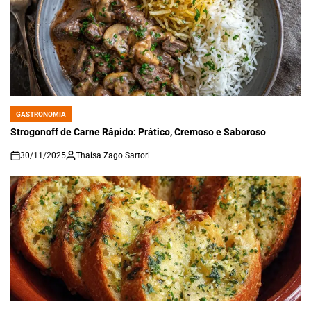
GASTRONOMIA
POSTED
IN
Strogonoff de Carne Rápido: Prático, Cremoso e Saboroso
30/11/2025
Thaisa Zago Sartori
on