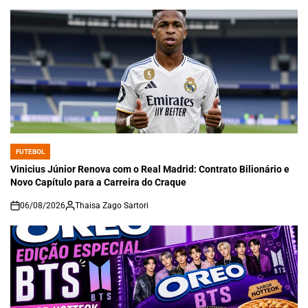
FUTEBOL
POSTED
IN
Vinicius Júnior Renova com o Real Madrid: Contrato Bilionário e
Novo Capítulo para a Carreira do Craque
06/08/2026
Thaisa Zago Sartori
on