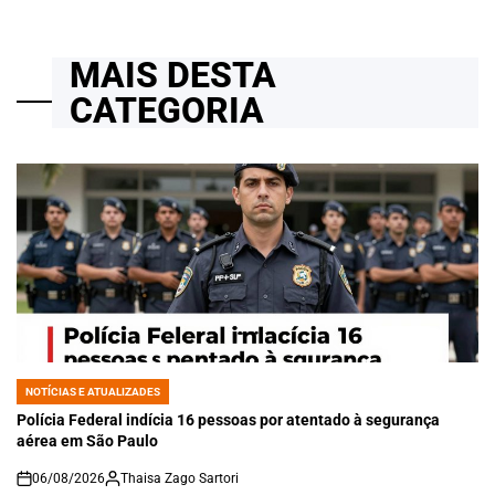
MAIS DESTA
CATEGORIA
NOTÍCIAS E ATUALIZADES
POSTED
IN
Polícia Federal indícia 16 pessoas por atentado à segurança
aérea em São Paulo
06/08/2026
Thaisa Zago Sartori
on