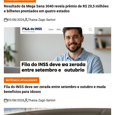
POSTED
IN
Resultado da Mega Sena 3040 revela prêmio de R$ 20,5 milhões
e bilhetes premiados em quatro estados
05/08/2026
Thaisa Zago Sartori
on
NOTÍCIAS E ATUALIZADES
POSTED
IN
Fila do INSS deve ser zerada entre setembro e outubro e muda
benefícios para idosos
05/08/2026
Thaisa Zago Sartori
on