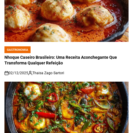
GASTRONOMIA
POSTED
IN
Nhoque Caseiro Brasileiro: Uma Receita Aconchegante Que
Transforma Qualquer Refeição
02/12/2025
Thaisa Zago Sartori
on