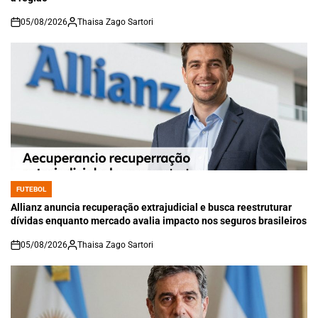
05/08/2026
Thaisa Zago Sartori
on
FUTEBOL
POSTED
IN
Allianz anuncia recuperação extrajudicial e busca reestruturar
dívidas enquanto mercado avalia impacto nos seguros brasileiros
05/08/2026
Thaisa Zago Sartori
on