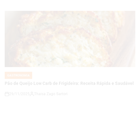
GASTRONOMIA
POSTED
IN
Pão de Queijo Low Carb de Frigideira: Receita Rápida e Saudável
29/11/2025
Thaisa Zago Sartori
on
GASTRONOMIA