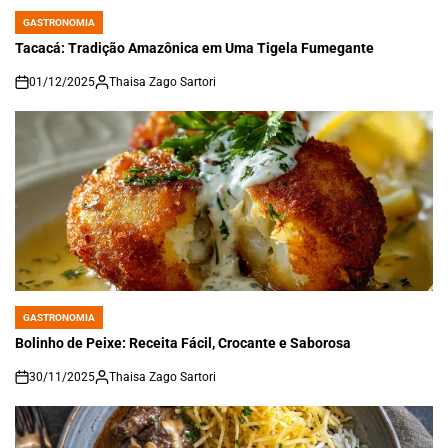
GASTRONOMIA
POSTED
IN
Tacacá: Tradição Amazônica em Uma Tigela Fumegante
01/12/2025
Thaisa Zago Sartori
on
GASTRONOMIA
POSTED
IN
Bolinho de Peixe: Receita Fácil, Crocante e Saborosa
30/11/2025
Thaisa Zago Sartori
on