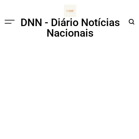
Skip
to
content
DNN - Diário Notícias
Menu
Sear
Nacionais