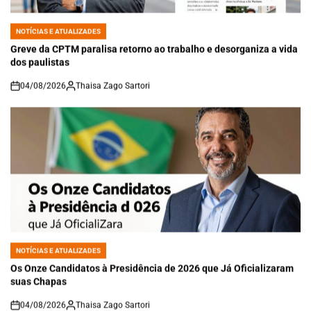
NOTÍCIAS E ATUALIZADES
POSTED
IN
Greve da CPTM paralisa retorno ao trabalho e desorganiza a vida
dos paulistas
04/08/2026
Thaisa Zago Sartori
on
NOTÍCIAS E ATUALIZADES
POSTED
IN
Os Onze Candidatos à Presidência de 2026 que Já Oficializaram
suas Chapas
04/08/2026
Thaisa Zago Sartori
on