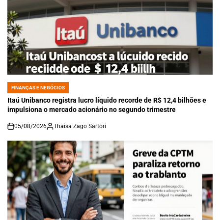
FINANÇAS E NEGÓCIOS
POSTED
IN
Itaú Unibanco registra lucro líquido recorde de R$ 12,4 bilhões e
impulsiona o mercado acionário no segundo trimestre
05/08/2026
Thaisa Zago Sartori
on