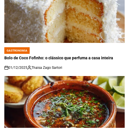
GASTRONOMIA
POSTED
IN
Bolo de Coco Fofinho: o clássico que perfuma a casa inteira
01/12/2025
Thaisa Zago Sartori
on