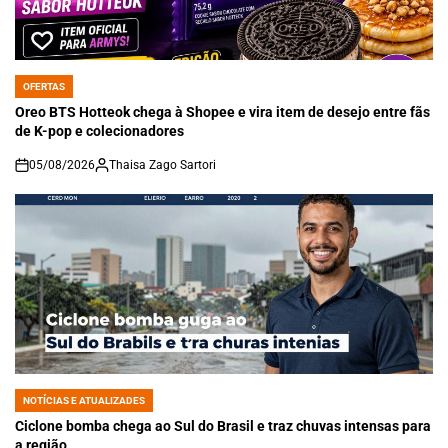
OFERTAS
POSTED
IN
Oreo BTS Hotteok chega à Shopee e vira item de desejo entre fãs
de K-pop e colecionadores
05/08/2026
Thaisa Zago Sartori
on
NOTÍCIAS E ATUALIZADES
POSTED
IN
Ciclone bomba chega ao Sul do Brasil e traz chuvas intensas para
a região