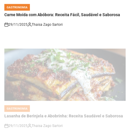
GASTRONOMIA
POSTED
IN
Carne Moída com Abóbora: Receita Fácil, Saudável e Saborosa
29/11/2025
Thaisa Zago Sartori
on
GASTRONOMIA
POSTED
IN
Lasanha de Berinjela e Abobrinha: Receita Saudável e Saborosa
29/11/2025
Thaisa Zago Sartori
on