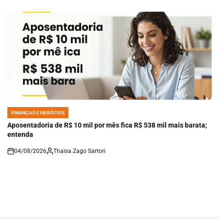
FINANÇAS E NEGÓCIOS
POSTED
IN
Aposentadoria de R$ 10 mil por mês fica R$ 538 mil mais barata;
entenda
04/08/2026
Thaisa Zago Sartori
on