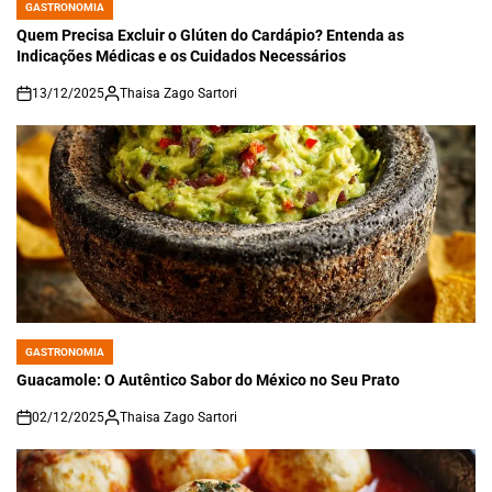
GASTRONOMIA
POSTED
IN
Quem Precisa Excluir o Glúten do Cardápio? Entenda as
Indicações Médicas e os Cuidados Necessários
13/12/2025
Thaisa Zago Sartori
on
GASTRONOMIA
POSTED
IN
Guacamole: O Autêntico Sabor do México no Seu Prato
02/12/2025
Thaisa Zago Sartori
on