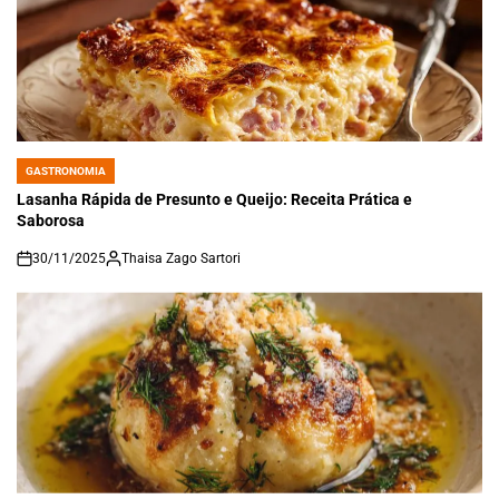
GASTRONOMIA
POSTED
IN
Lasanha Rápida de Presunto e Queijo: Receita Prática e
Saborosa
30/11/2025
Thaisa Zago Sartori
on