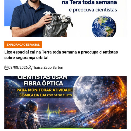
EXPLORAÇÃO ESPACIAL
POSTED
IN
Lixo espacial cai na Terra toda semana e preocupa cientistas
sobre segurança orbital
03/08/2026
Thaisa Zago Sartori
on