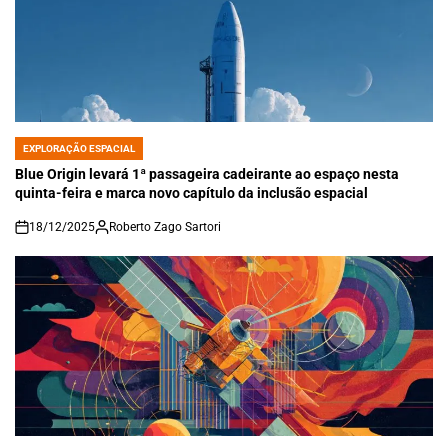
EXPLORAÇÃO ESPACIAL
POSTED
IN
Blue Origin levará 1ª passageira cadeirante ao espaço nesta
quinta-feira e marca novo capítulo da inclusão espacial
18/12/2025
Roberto Zago Sartori
on