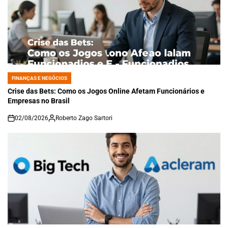
FINANÇAS E NEGÓCIOS
POSTED
IN
Crise das Bets: Como os Jogos Online Afetam Funcionários e
Empresas no Brasil
02/08/2026
Roberto Zago Sartori
on