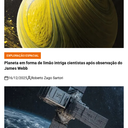
EXPLORAÇÃO ESPACIAL
POSTED
IN
Planeta em forma de limão intriga cientistas após observação do
James Webb
16/12/2025
Roberto Zago Sartori
on