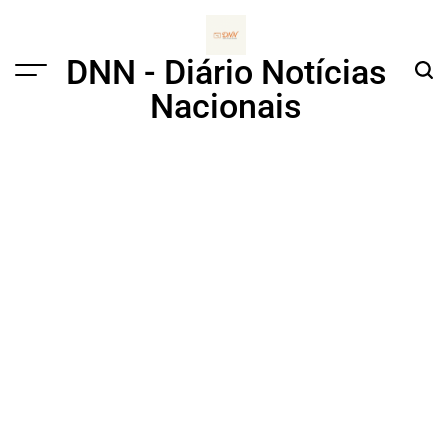
Skip
to
content
DNN - Diário Notícias
Menu
Sear
Nacionais