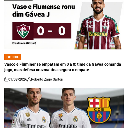
FUTEBOL
POSTED
IN
Vasco e Fluminense empatam em 0 a 0: time da Gávea comanda
jogo, mas defesa cruzmaltina segura o empate
01/08/2026
Roberto Zago Sartori
on