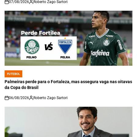
07/08/2026
Roberto Zago Sartori
on
FUTEBOL
POSTED
IN
Palmeiras perde para o Fortaleza, mas assegura vaga nas oitavas
da Copa do Brasil
06/08/2026
Roberto Zago Sartori
on