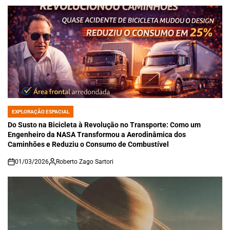
EXPLORAÇÃO ESPACIAL
POSTED
IN
Do Susto na Bicicleta à Revolução no Transporte: Como um
Engenheiro da NASA Transformou a Aerodinâmica dos
Caminhões e Reduziu o Consumo de Combustível
01/03/2026
Roberto Zago Sartori
on