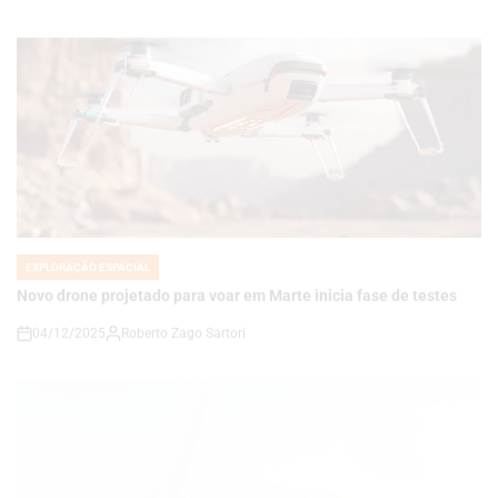
EXPLORAÇÃO ESPACIAL
POSTED
IN
Novo drone projetado para voar em Marte inicia fase de testes
04/12/2025
Roberto Zago Sartori
on
EXPLORAÇÃO ESPACIAL