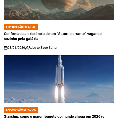
EXPLORAÇÃO ESPACIAL
POSTED
IN
Confirmada a existência de um “Saturno errante” vagando
sozinho pela galáxia
03/01/2026
Roberto Zago Sartori
on
EXPLORAÇÃO ESPACIAL
POSTED
IN
Starship: como o maior foguete do mundo chega em 2026 (e