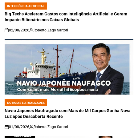
INTELIGÊNCIA ARTIFICIAL
POSTED
IN
Big Techs Aceleram Gastos com Inteligência Artificial e Geram
Impacto Bilionário nos Caixas Globais
02/08/2026
Roberto Zago Sartori
on
NOTÍCIAS E ATUALIZADES
POSTED
IN
Navio Japonês Naufragado com Mais de Mil Corpos Ganha Nova
Luz após Descoberta Recente
01/08/2026
Roberto Zago Sartori
on