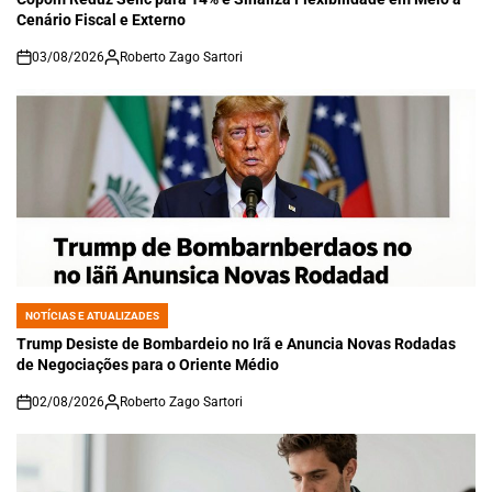
Cenário Fiscal e Externo
03/08/2026
Roberto Zago Sartori
on
NOTÍCIAS E ATUALIZADES
POSTED
IN
Trump Desiste de Bombardeio no Irã e Anuncia Novas Rodadas
de Negociações para o Oriente Médio
02/08/2026
Roberto Zago Sartori
on