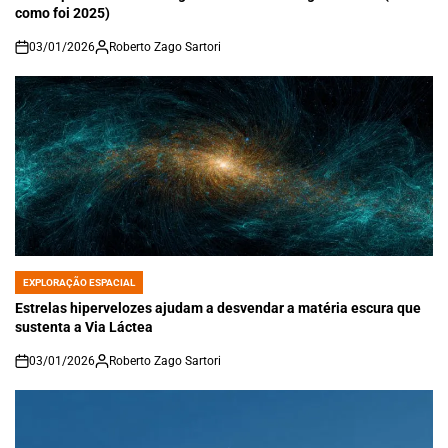
como foi 2025)
03/01/2026
Roberto Zago Sartori
on
EXPLORAÇÃO ESPACIAL
POSTED
IN
Estrelas hipervelozes ajudam a desvendar a matéria escura que
sustenta a Via Láctea
03/01/2026
Roberto Zago Sartori
on