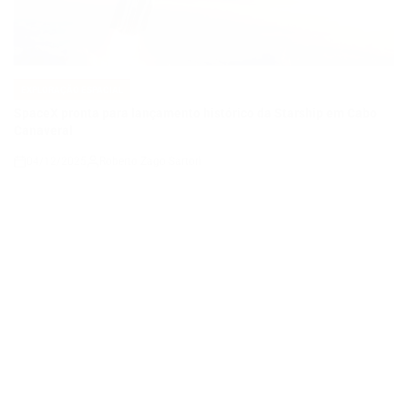
POSTED
IN
SpaceX pronta para lançamento histórico da Starship em Cabo
Canaveral
04/12/2025
Roberto Zago Sartori
on
EXPLORAÇÃO ESPACIAL
POSTED
IN
“Descoberta na Etiópia revela que humanos antigos conviviam
lado a lado”
04/12/2025
Roberto Zago Sartori
on