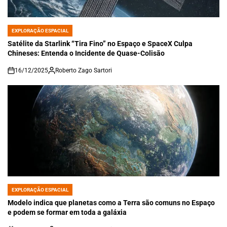
EXPLORAÇÃO ESPACIAL
POSTED
IN
Satélite da Starlink “Tira Fino” no Espaço e SpaceX Culpa
Chineses: Entenda o Incidente de Quase-Colisão
16/12/2025
Roberto Zago Sartori
on
EXPLORAÇÃO ESPACIAL
POSTED
IN
Modelo indica que planetas como a Terra são comuns no Espaço
e podem se formar em toda a galáxia