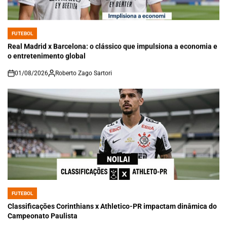
FUTEBOL
POSTED
IN
Real Madrid x Barcelona: o clássico que impulsiona a economia e
o entretenimento global
01/08/2026
Roberto Zago Sartori
on
FUTEBOL
POSTED
IN
Classificações Corinthians x Athletico-PR impactam dinâmica do
Campeonato Paulista