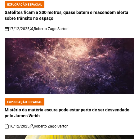
EXPLORAÇÃO ESPACIAL
POSTED
IN
Satélites ficam a 200 metros, quase batem e reacendem alerta
sobre trânsito no espaço
17/12/2025
Roberto Zago Sartori
on
EXPLORAÇÃO ESPACIAL
POSTED
IN
Mistério da matéria escura pode estar perto de ser desvendado
pelo James Webb
16/12/2025
Roberto Zago Sartori
on