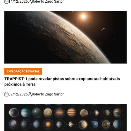
14/12/2025
Roberto Zago Sartori
on
EXPLORAÇÃO ESPACIAL
POSTED
IN
TRAPPIST-1 pode revelar pistas sobre exoplanetas habitáveis
próximos à Terra
09/12/2025
Roberto Zago Sartori
on