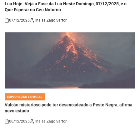
Que Esperar no Céu Noturno
07/12/2025
Thaisa Zago Sartori
on
EXPLORAÇÃO ESPACIAL
POSTED
IN
Vulcão misterioso pode ter desencadeado a Peste Negra, afirma
novo estudo
06/12/2025
Thaisa Zago Sartori
on