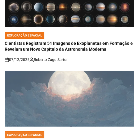
EXPLORAÇÃO ESPACIAL
POSTED
IN
Cientistas Registram 51 Imagens de Exoplanetas em Formação e
Revelam um Novo Capítulo da Astronomia Moderna
07/12/2025
Roberto Zago Sartori
on
EXPLORAÇÃO ESPACIAL
POSTED
IN
Lua Hoje: Veja a Fase da Lua Neste Domingo, 07/12/2025, e o