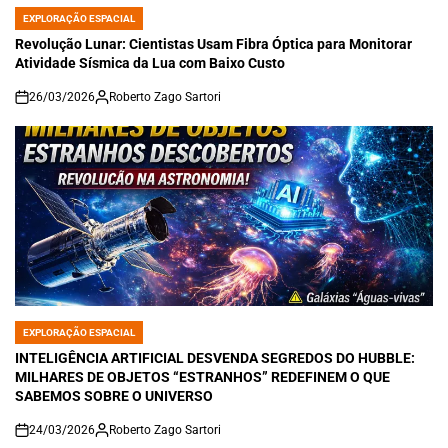
EXPLORAÇÃO ESPACIAL
POSTED
IN
Revolução Lunar: Cientistas Usam Fibra Óptica para Monitorar
Atividade Sísmica da Lua com Baixo Custo
26/03/2026
Roberto Zago Sartori
on
EXPLORAÇÃO ESPACIAL
POSTED
IN
INTELIGÊNCIA ARTIFICIAL DESVENDA SEGREDOS DO HUBBLE:
MILHARES DE OBJETOS “ESTRANHOS” REDEFINEM O QUE
SABEMOS SOBRE O UNIVERSO
24/03/2026
Roberto Zago Sartori
on