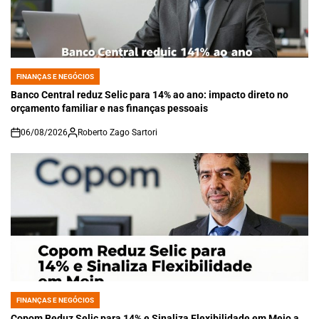
FINANÇAS E NEGÓCIOS
POSTED
IN
Banco Central reduz Selic para 14% ao ano: impacto direto no
orçamento familiar e nas finanças pessoais
06/08/2026
Roberto Zago Sartori
on
FINANÇAS E NEGÓCIOS
POSTED
IN
Copom Reduz Selic para 14% e Sinaliza Flexibilidade em Meio a