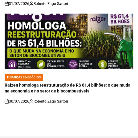
31/07/2026
Roberto Zago Sartori
on
FINANÇAS E NEGÓCIOS
POSTED
IN
Raízen homologa reestruturação de R$ 61,4 bilhões: o que muda
na economia e no setor de biocombustíveis
30/07/2026
Roberto Zago Sartori
on