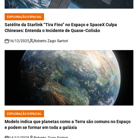
EXPLORAÇÃO ESPACIAL
POSTED
IN
Satélite da Starlink “Tira Fino” no Espaço e SpaceX Culpa
Chineses: Entenda o Incidente de Quase-Colisão
16/12/2025
Roberto Zago Sartori
on
EXPLORAÇÃO ESPACIAL
POSTED
IN
Modelo indica que planetas como a Terra são comuns no Espaço
e podem se formar em toda a galáxia
14/12/2025
Roberto Zago Sartori