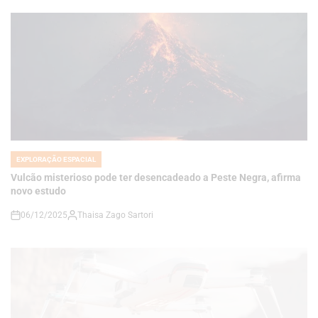
EXPLORAÇÃO ESPACIAL
POSTED
IN
Vulcão misterioso pode ter desencadeado a Peste Negra, afirma
novo estudo
06/12/2025
Thaisa Zago Sartori
on