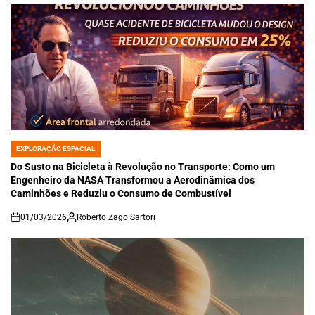
EXPLORAÇÃO ESPACIAL
POSTED
IN
Do Susto na Bicicleta à Revolução no Transporte: Como um
Engenheiro da NASA Transformou a Aerodinâmica dos
Caminhões e Reduziu o Consumo de Combustível
01/03/2026
Roberto Zago Sartori
on