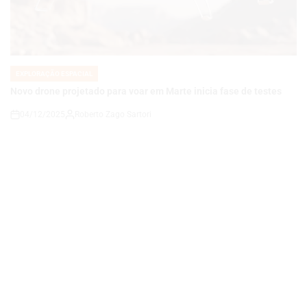
EXPLORAÇÃO ESPACIAL
POSTED
IN
Novo drone projetado para voar em Marte inicia fase de testes
04/12/2025
Roberto Zago Sartori
on
EXPLORAÇÃO ESPACIAL
POSTED
IN
“Descoberta na Etiópia revela que humanos antigos conviviam
lado a lado”
04/12/2025
Roberto Zago Sartori
on