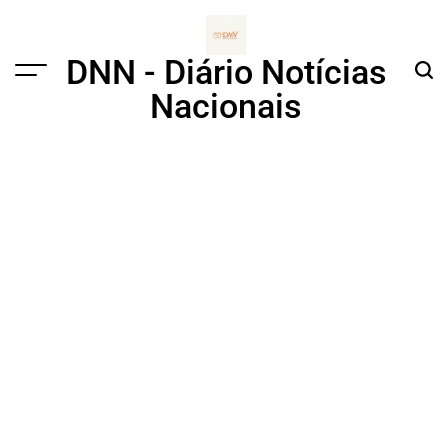
Skip
to
content
DNN - Diário Notícias
Menu
Sear
Nacionais