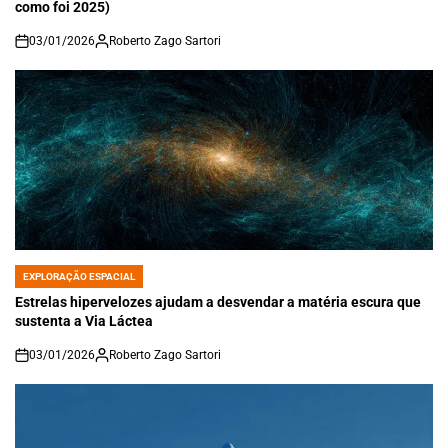
como foi 2025)
03/01/2026
Roberto Zago Sartori
on
EXPLORAÇÃO ESPACIAL
POSTED
IN
Estrelas hipervelozes ajudam a desvendar a matéria escura que
sustenta a Via Láctea
03/01/2026
Roberto Zago Sartori
on