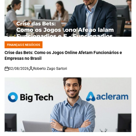
FINANÇAS E NEGÓCIOS
POSTED
IN
Crise das Bets: Como os Jogos Online Afetam Funcionários e
Empresas no Brasil
02/08/2026
Roberto Zago Sartori
on