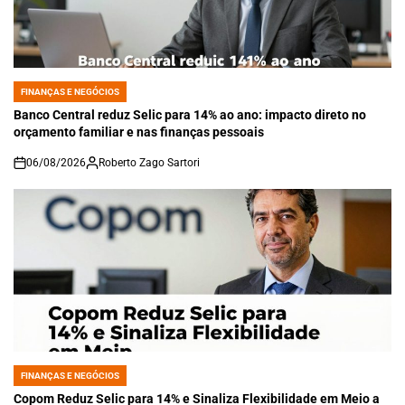
FINANÇAS E NEGÓCIOS
POSTED
IN
Banco Central reduz Selic para 14% ao ano: impacto direto no
orçamento familiar e nas finanças pessoais
06/08/2026
Roberto Zago Sartori
on
FINANÇAS E NEGÓCIOS
POSTED
IN
Copom Reduz Selic para 14% e Sinaliza Flexibilidade em Meio a