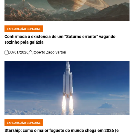
EXPLORAÇÃO ESPACIAL
POSTED
IN
Confirmada a existência de um “Saturno errante” vagando
sozinho pela galáxia
03/01/2026
Roberto Zago Sartori
on
EXPLORAÇÃO ESPACIAL
POSTED
IN
Starship: como o maior foguete do mundo chega em 2026 (e