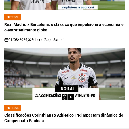
FUTEBOL
POSTED
IN
Real Madrid x Barcelona: o clássico que impulsiona a economia e
o entretenimento global
01/08/2026
Roberto Zago Sartori
on
FUTEBOL
POSTED
IN
Classificações Corinthians x Athletico-PR impactam dinâmica do
Campeonato Paulista