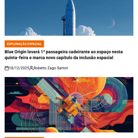
EXPLORAÇÃO ESPACIAL
POSTED
IN
Blue Origin levará 1ª passageira cadeirante ao espaço nesta
quinta-feira e marca novo capítulo da inclusão espacial
18/12/2025
Roberto Zago Sartori
on