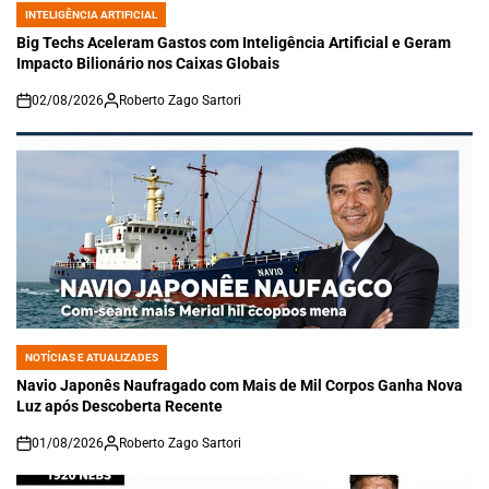
INTELIGÊNCIA ARTIFICIAL
POSTED
IN
Big Techs Aceleram Gastos com Inteligência Artificial e Geram
Impacto Bilionário nos Caixas Globais
02/08/2026
Roberto Zago Sartori
on
NOTÍCIAS E ATUALIZADES
POSTED
IN
Navio Japonês Naufragado com Mais de Mil Corpos Ganha Nova
Luz após Descoberta Recente
01/08/2026
Roberto Zago Sartori
on