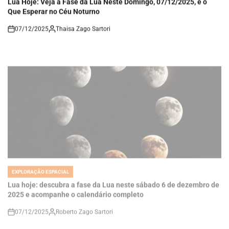
Que Esperar no Céu Noturno
07/12/2025
Thaisa Zago Sartori
on
EXPLORAÇÃO ESPACIAL
POSTED
IN
Lua hoje: descubra a fase da Lua neste sábado 6 de dezembro de
2025 e acompanhe o calendário completo
07/12/2025
Roberto Zago Sartori
on