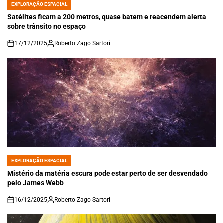
EXPLORAÇÃO ESPACIAL
POSTED
IN
Satélites ficam a 200 metros, quase batem e reacendem alerta
sobre trânsito no espaço
17/12/2025
Roberto Zago Sartori
on
EXPLORAÇÃO ESPACIAL
POSTED
IN
Mistério da matéria escura pode estar perto de ser desvendado
pelo James Webb
16/12/2025
Roberto Zago Sartori
on