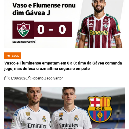
FUTEBOL
POSTED
IN
Vasco e Fluminense empatam em 0 a 0: time da Gávea comanda
jogo, mas defesa cruzmaltina segura o empate
01/08/2026
Roberto Zago Sartori
on