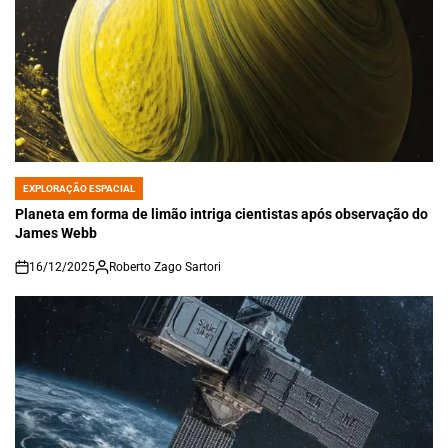
EXPLORAÇÃO ESPACIAL
POSTED
IN
Planeta em forma de limão intriga cientistas após observação do
James Webb
16/12/2025
Roberto Zago Sartori
on