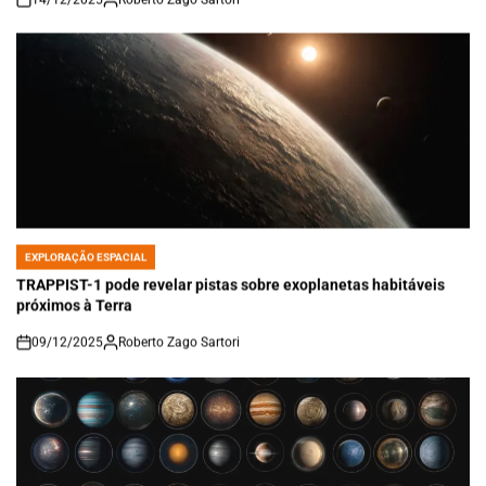
on
EXPLORAÇÃO ESPACIAL
POSTED
IN
TRAPPIST-1 pode revelar pistas sobre exoplanetas habitáveis
próximos à Terra
09/12/2025
Roberto Zago Sartori
on