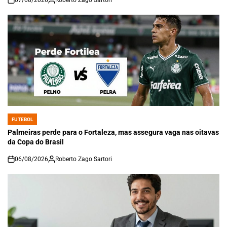
07/08/2026
Roberto Zago Sartori
on
FUTEBOL
POSTED
IN
Palmeiras perde para o Fortaleza, mas assegura vaga nas oitavas
da Copa do Brasil
06/08/2026
Roberto Zago Sartori
on