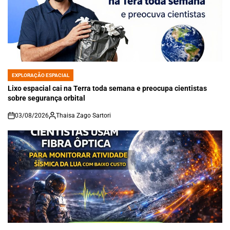
EXPLORAÇÃO ESPACIAL
POSTED
IN
Lixo espacial cai na Terra toda semana e preocupa cientistas
sobre segurança orbital
03/08/2026
Thaisa Zago Sartori
on