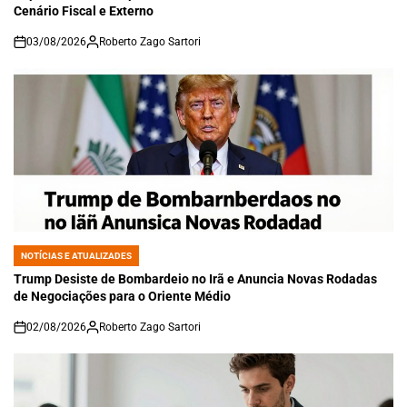
Cenário Fiscal e Externo
03/08/2026
Roberto Zago Sartori
on
NOTÍCIAS E ATUALIZADES
POSTED
IN
Trump Desiste de Bombardeio no Irã e Anuncia Novas Rodadas
de Negociações para o Oriente Médio
02/08/2026
Roberto Zago Sartori
on