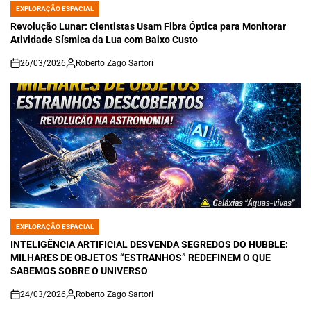
EXPLORAÇÃO ESPACIAL
POSTED
IN
Revolução Lunar: Cientistas Usam Fibra Óptica para Monitorar
Atividade Sísmica da Lua com Baixo Custo
26/03/2026
Roberto Zago Sartori
on
EXPLORAÇÃO ESPACIAL
POSTED
IN
INTELIGÊNCIA ARTIFICIAL DESVENDA SEGREDOS DO HUBBLE:
MILHARES DE OBJETOS “ESTRANHOS” REDEFINEM O QUE
SABEMOS SOBRE O UNIVERSO
24/03/2026
Roberto Zago Sartori
on