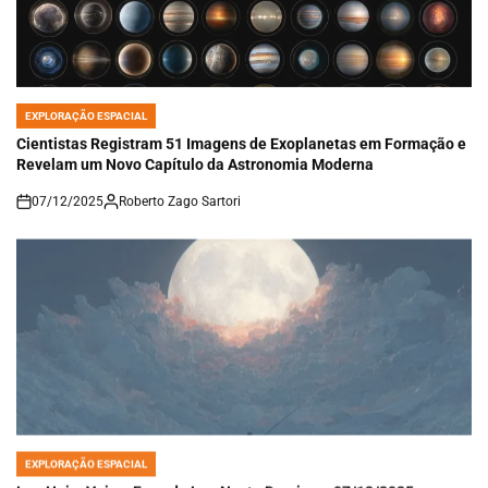
EXPLORAÇÃO ESPACIAL
POSTED
IN
Cientistas Registram 51 Imagens de Exoplanetas em Formação e
Revelam um Novo Capítulo da Astronomia Moderna
07/12/2025
Roberto Zago Sartori
on
EXPLORAÇÃO ESPACIAL
POSTED
IN
Lua Hoje: Veja a Fase da Lua Neste Domingo, 07/12/2025, e o