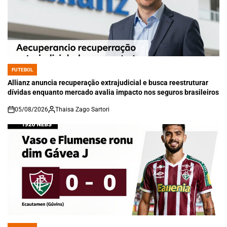
FUTEBOL
POSTED
IN
Allianz anuncia recuperação extrajudicial e busca reestruturar
dívidas enquanto mercado avalia impacto nos seguros brasileiros
05/08/2026
Thaisa Zago Sartori
on