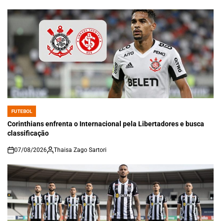
FUTEBOL
POSTED
IN
Corinthians enfrenta o Internacional pela Libertadores e busca
classificação
07/08/2026
Thaisa Zago Sartori
on