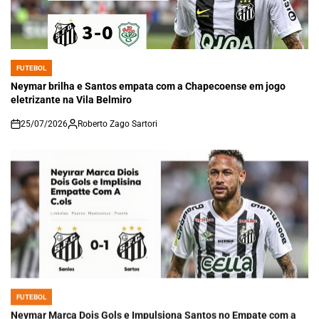
FUTEBOL
POSTED
IN
Neymar brilha e Santos empata com a Chapecoense em jogo
eletrizante na Vila Belmiro
25/07/2026
Roberto Zago Sartori
on
FUTEBOL
POSTED
IN
Neymar Marca Dois Gols e Impulsiona Santos no Empate com a