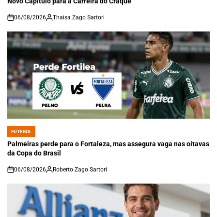
Novo Capítulo para a Carreira do Craque
06/08/2026
Thaisa Zago Sartori
on
FUTEBOL
POSTED
IN
Palmeiras perde para o Fortaleza, mas assegura vaga nas oitavas
da Copa do Brasil
06/08/2026
Roberto Zago Sartori
on