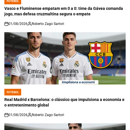
FUTEBOL
POSTED
IN
Vasco e Fluminense empatam em 0 a 0: time da Gávea comanda
jogo, mas defesa cruzmaltina segura o empate
01/08/2026
Roberto Zago Sartori
on
FUTEBOL
POSTED
IN
Real Madrid x Barcelona: o clássico que impulsiona a economia e
o entretenimento global
01/08/2026
Roberto Zago Sartori
on