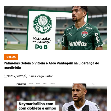
on
FUTEBOL
POSTED
IN
Palmeiras Goleia o Vitória e Abre Vantagem na Liderança do
Brasileirão
30/07/2026
Thaisa Zago Sartori
on