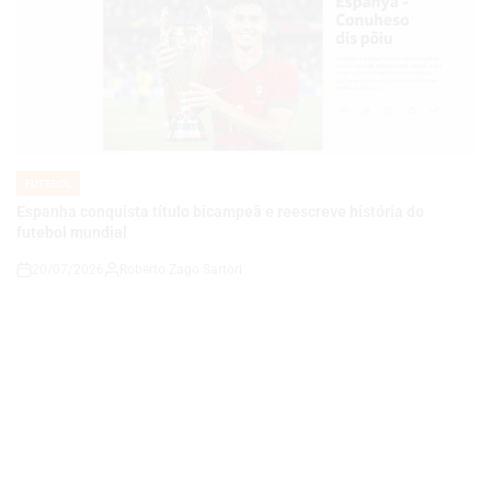
FUTEBOL
POSTED
IN
Espanha conquista título bicampeã e reescreve história do
futebol mundial
20/07/2026
Roberto Zago Sartori
on
FUTEBOL
POSTED
IN
A Espanha Conquista o Tetra: Como a Seleção Ibérica Derrotou a
Argentina e Revolucionou o Futebol Mundial