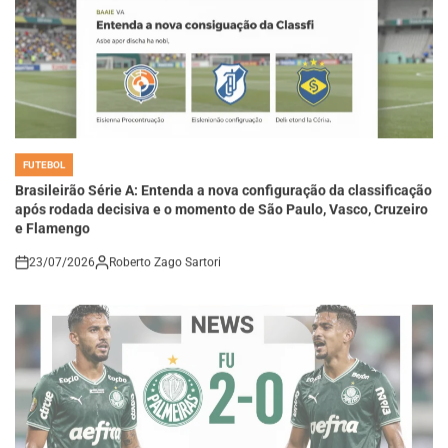
FUTEBOL
POSTED
IN
Brasileirão Série A: Entenda a nova configuração da classificação
após rodada decisiva e o momento de São Paulo, Vasco, Cruzeiro
e Flamengo
23/07/2026
Roberto Zago Sartori
on