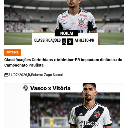
FUTEBOL
POSTED
IN
Classificações Corinthians x Athletico-PR impactam dinâmica do
Campeonato Paulista
31/07/2026
Roberto Zago Sartori
on