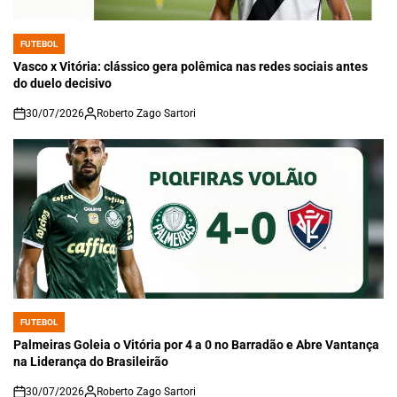
FUTEBOL
POSTED
IN
Vasco x Vitória: clássico gera polêmica nas redes sociais antes
do duelo decisivo
30/07/2026
Roberto Zago Sartori
on
FUTEBOL
POSTED
IN
Palmeiras Goleia o Vitória por 4 a 0 no Barradão e Abre Vantança
na Liderança do Brasileirão
30/07/2026
Roberto Zago Sartori