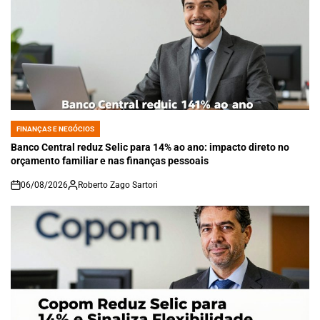
FINANÇAS E NEGÓCIOS
POSTED
IN
Banco Central reduz Selic para 14% ao ano: impacto direto no
orçamento familiar e nas finanças pessoais
06/08/2026
Roberto Zago Sartori
on