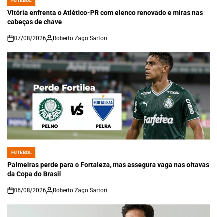
FUTEBOL
POSTED
IN
Vitória enfrenta o Atlético-PR com elenco renovado e miras nas
cabeças de chave
07/08/2026
Roberto Zago Sartori
on
FUTEBOL
POSTED
IN
Palmeiras perde para o Fortaleza, mas assegura vaga nas oitavas
da Copa do Brasil
06/08/2026
Roberto Zago Sartori
on