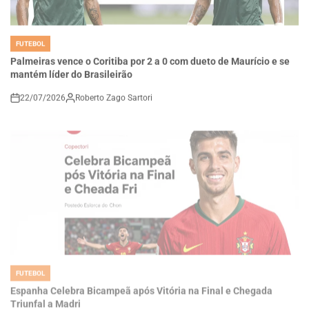
FUTEBOL
POSTED
IN
Palmeiras vence o Coritiba por 2 a 0 com dueto de Maurício e se
mantém líder do Brasileirão
22/07/2026
Roberto Zago Sartori
on
FUTEBOL
POSTED
IN
Espanha Celebra Bicampeã após Vitória na Final e Chegada
Triunfal a Madri
20/07/2026
Thaisa Zago Sartori
on