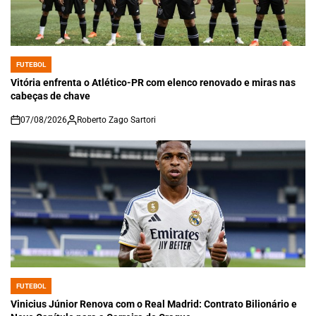
FUTEBOL
POSTED
IN
Vitória enfrenta o Atlético-PR com elenco renovado e miras nas
cabeças de chave
07/08/2026
Roberto Zago Sartori
on
FUTEBOL
POSTED
IN
Vinicius Júnior Renova com o Real Madrid: Contrato Bilionário e