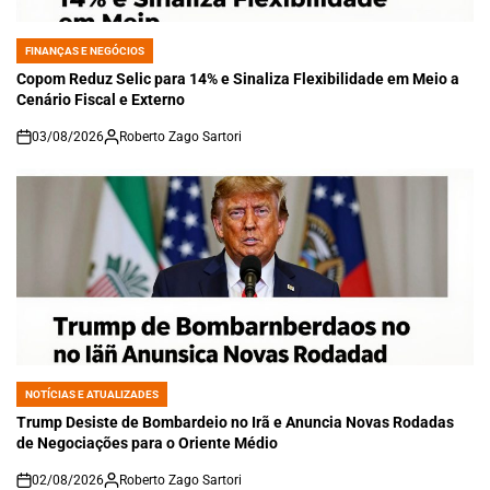
FINANÇAS E NEGÓCIOS
POSTED
IN
Copom Reduz Selic para 14% e Sinaliza Flexibilidade em Meio a
Cenário Fiscal e Externo
03/08/2026
Roberto Zago Sartori
on
NOTÍCIAS E ATUALIZADES
POSTED
IN
Trump Desiste de Bombardeio no Irã e Anuncia Novas Rodadas
de Negociações para o Oriente Médio
02/08/2026
Roberto Zago Sartori
on