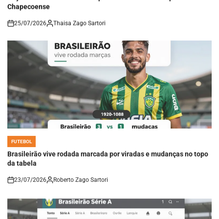
Chapecoense
25/07/2026
Thaisa Zago Sartori
on
FUTEBOL
POSTED
IN
Brasileirão vive rodada marcada por viradas e mudanças no topo
da tabela
23/07/2026
Roberto Zago Sartori
on