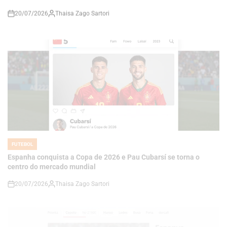
FUTEBOL
POSTED
IN
Espanha conquista a Copa de 2026 e Pau Cubarsí se torna o
centro do mercado mundial
20/07/2026
Thaisa Zago Sartori
on