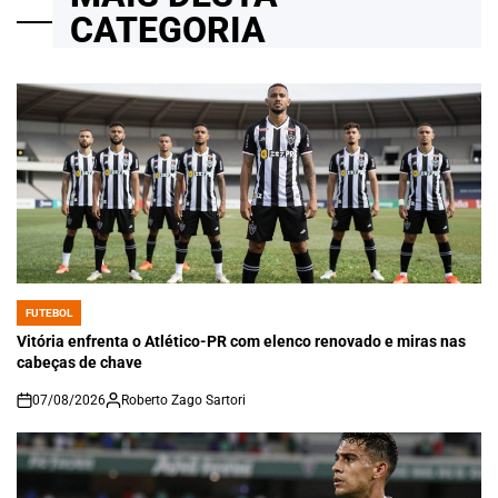
CATEGORIA
FUTEBOL
POSTED
IN
Vitória enfrenta o Atlético-PR com elenco renovado e miras nas
cabeças de chave
07/08/2026
Roberto Zago Sartori
on