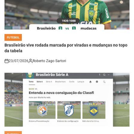
FUTEBOL
POSTED
IN
Brasileirão vive rodada marcada por viradas e mudanças no topo
da tabela
23/07/2026
Roberto Zago Sartori
on
FUTEBOL
POSTED
IN