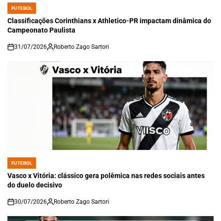
FUTEBOL
POSTED
IN
Classificações Corinthians x Athletico-PR impactam dinâmica do
Campeonato Paulista
31/07/2026
Roberto Zago Sartori
on
FUTEBOL
POSTED
IN
Vasco x Vitória: clássico gera polêmica nas redes sociais antes
do duelo decisivo
30/07/2026
Roberto Zago Sartori
on