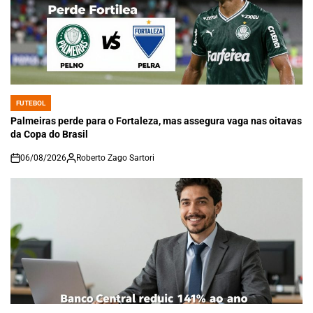
FUTEBOL
POSTED
IN
Palmeiras perde para o Fortaleza, mas assegura vaga nas oitavas
da Copa do Brasil
06/08/2026
Roberto Zago Sartori
on