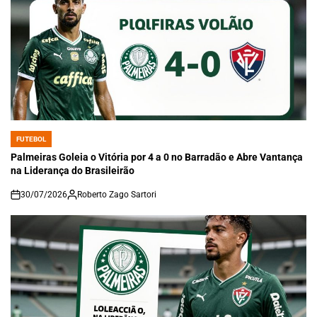
FUTEBOL
POSTED
IN
Palmeiras Goleia o Vitória por 4 a 0 no Barradão e Abre Vantança
na Liderança do Brasileirão
30/07/2026
Roberto Zago Sartori
on