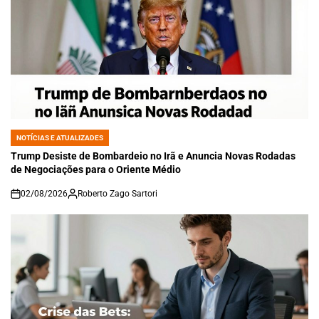
NOTÍCIAS E ATUALIZADES
POSTED
IN
Trump Desiste de Bombardeio no Irã e Anuncia Novas Rodadas
de Negociações para o Oriente Médio
02/08/2026
Roberto Zago Sartori
on