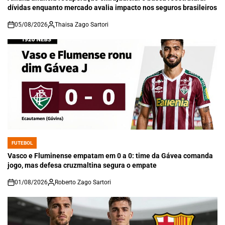
dívidas enquanto mercado avalia impacto nos seguros brasileiros
05/08/2026
Thaisa Zago Sartori
on
FUTEBOL
POSTED
IN
Vasco e Fluminense empatam em 0 a 0: time da Gávea comanda
jogo, mas defesa cruzmaltina segura o empate
01/08/2026
Roberto Zago Sartori
on