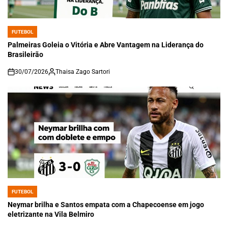
FUTEBOL
POSTED
IN
Palmeiras Goleia o Vitória e Abre Vantagem na Liderança do
Brasileirão
30/07/2026
Thaisa Zago Sartori
on
FUTEBOL
POSTED
IN
Neymar brilha e Santos empata com a Chapecoense em jogo
eletrizante na Vila Belmiro