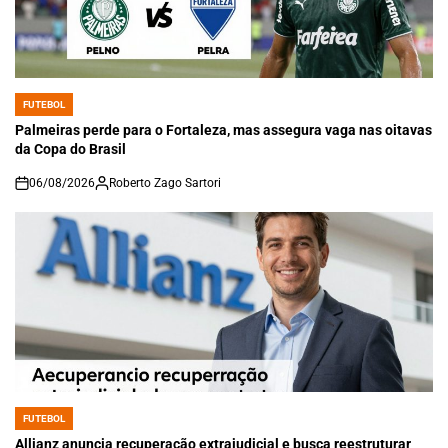
FUTEBOL
POSTED
IN
Palmeiras perde para o Fortaleza, mas assegura vaga nas oitavas
da Copa do Brasil
06/08/2026
Roberto Zago Sartori
on
FUTEBOL
POSTED
IN
Allianz anuncia recuperação extrajudicial e busca reestruturar