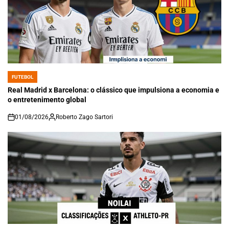
FUTEBOL
POSTED
IN
Real Madrid x Barcelona: o clássico que impulsiona a economia e
o entretenimento global
01/08/2026
Roberto Zago Sartori
on