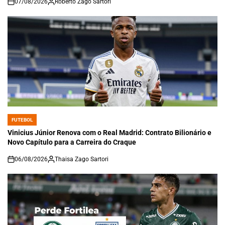
07/08/2026
Roberto Zago Sartori
on
FUTEBOL
POSTED
IN
Vinicius Júnior Renova com o Real Madrid: Contrato Bilionário e
Novo Capítulo para a Carreira do Craque
06/08/2026
Thaisa Zago Sartori
on