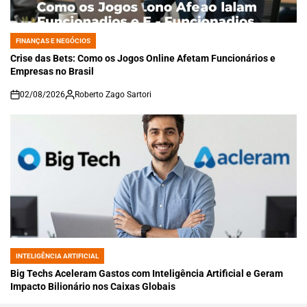
FINANÇAS E NEGÓCIOS
POSTED
IN
Crise das Bets: Como os Jogos Online Afetam Funcionários e
Empresas no Brasil
02/08/2026
Roberto Zago Sartori
on
INTELIGÊNCIA ARTIFICIAL
POSTED
IN
Big Techs Aceleram Gastos com Inteligência Artificial e Geram
Impacto Bilionário nos Caixas Globais