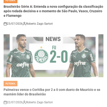
Brasileirão Série A: Entenda a nova configuração da classificação
após rodada decisiva e o momento de São Paulo, Vasco, Cruzeiro
e Flamengo
23/07/2026
Roberto Zago Sartori
on
FUTEBOL
POSTED
IN
Palmeiras vence o Coritiba por 2 a 0 com dueto de Maurício e se
mantém líder do Brasileirão
22/07/2026
Roberto Zago Sartori
on