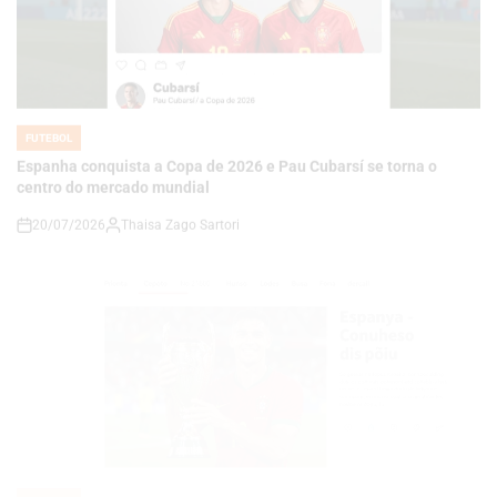
FUTEBOL
POSTED
IN
Espanha conquista a Copa de 2026 e Pau Cubarsí se torna o
centro do mercado mundial
20/07/2026
Thaisa Zago Sartori
on
FUTEBOL
POSTED
IN
Espanha conquista título bicampeã e reescreve história do
futebol mundial
20/07/2026
Roberto Zago Sartori
on