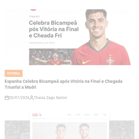
FUTEBOL
POSTED
IN
Espanha Celebra Bicampeã após Vitória na Final e Chegada
Triunfal a Madri
20/07/2026
Thaisa Zago Sartori
on