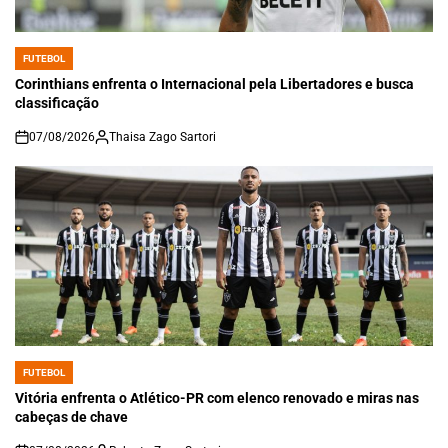
FUTEBOL
POSTED
IN
Corinthians enfrenta o Internacional pela Libertadores e busca
classificação
07/08/2026
Thaisa Zago Sartori
on
FUTEBOL
POSTED
IN
Vitória enfrenta o Atlético-PR com elenco renovado e miras nas
cabeças de chave