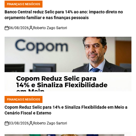
FINANÇAS E NEGÓCIOS
POSTED
IN
Banco Central reduz Selic para 14% ao ano: impacto direto no
orçamento familiar e nas finanças pessoais
06/08/2026
Roberto Zago Sartori
on
FINANÇAS E NEGÓCIOS
POSTED
IN
Copom Reduz Selic para 14% e Sinaliza Flexibilidade em Meio a
Cenário Fiscal e Externo
03/08/2026
Roberto Zago Sartori
on