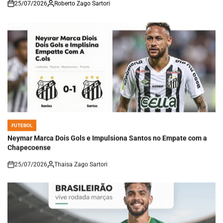
25/07/2026
Roberto Zago Sartori
on
FUTEBOL
POSTED
IN
Neymar Marca Dois Gols e Impulsiona Santos no Empate com a
Chapecoense
25/07/2026
Thaisa Zago Sartori
on