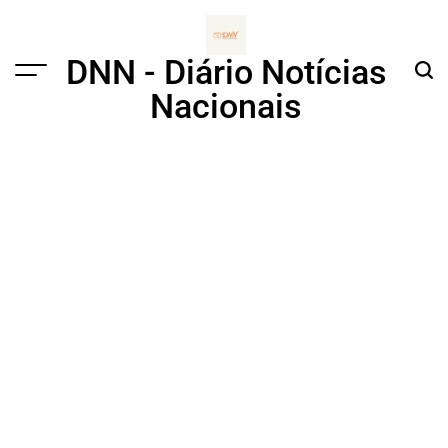
Skip
to
content
DNN - Diário Notícias
Menu
Sear
Nacionais