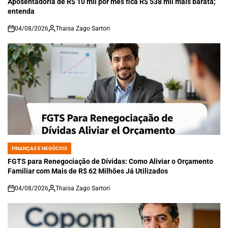
Aposentadoria de R$ 10 mil por mês fica R$ 538 mil mais barata;
entenda
04/08/2026
Thaisa Zago Sartori
on
FINANÇAS E NEGÓCIOS
POSTED
IN
FGTS para Renegociação de Dívidas: Como Aliviar o Orçamento
Familiar com Mais de R$ 62 Milhões Já Utilizados
04/08/2026
Thaisa Zago Sartori
on