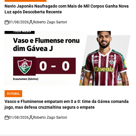
POSTED
IN
Navio Japonês Naufragado com Mais de Mil Corpos Ganha Nova
Luz após Descoberta Recente
01/08/2026
Roberto Zago Sartori
on
FUTEBOL
POSTED
IN
Vasco e Fluminense empatam em 0 a 0: time da Gávea comanda
jogo, mas defesa cruzmaltina segura o empate
01/08/2026
Roberto Zago Sartori
on