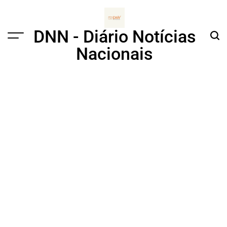
Skip
to
content
DNN - Diário Notícias
Menu
Sear
Nacionais