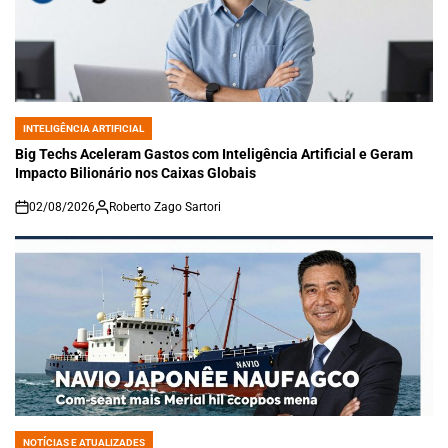
INTELIGÊNCIA ARTIFICIAL
POSTED
IN
Big Techs Aceleram Gastos com Inteligência Artificial e Geram
Impacto Bilionário nos Caixas Globais
02/08/2026
Roberto Zago Sartori
on
NOTÍCIAS E ATUALIZADES