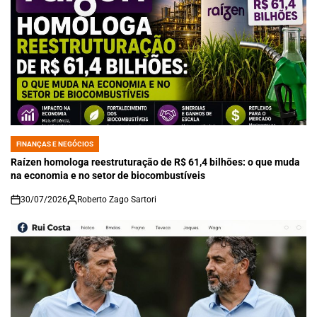
FINANÇAS E NEGÓCIOS
POSTED
IN
Raízen homologa reestruturação de R$ 61,4 bilhões: o que muda
na economia e no setor de biocombustíveis
30/07/2026
Roberto Zago Sartori
on