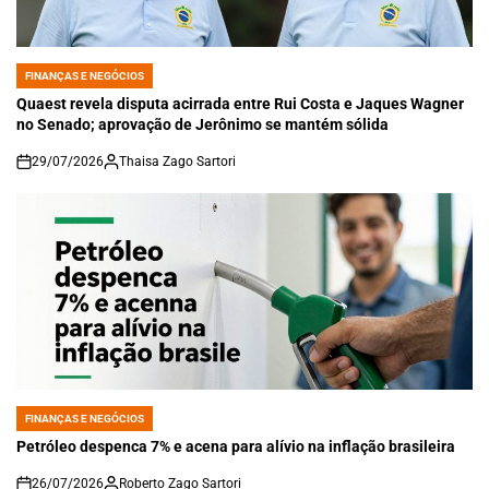
FINANÇAS E NEGÓCIOS
POSTED
IN
Quaest revela disputa acirrada entre Rui Costa e Jaques Wagner
no Senado; aprovação de Jerônimo se mantém sólida
29/07/2026
Thaisa Zago Sartori
on
FINANÇAS E NEGÓCIOS
POSTED
IN
Petróleo despenca 7% e acena para alívio na inflação brasileira
26/07/2026
Roberto Zago Sartori