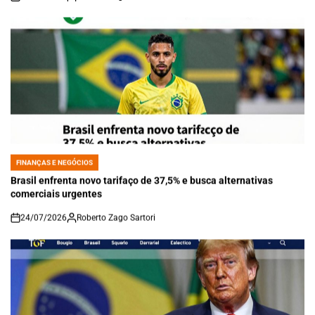
on
FINANÇAS E NEGÓCIOS
POSTED
IN
Brasil enfrenta novo tarifaço de 37,5% e busca alternativas
comerciais urgentes
24/07/2026
Roberto Zago Sartori
on