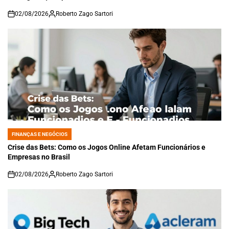
02/08/2026
Roberto Zago Sartori
on
FINANÇAS E NEGÓCIOS
POSTED
IN
Crise das Bets: Como os Jogos Online Afetam Funcionários e
Empresas no Brasil
02/08/2026
Roberto Zago Sartori
on