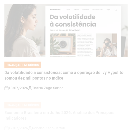
FINANÇAS E NEGÓCIOS
POSTED
IN
Da volatilidade à consistência: como a operação de Ivy Hypolito
somou dez mil pontos no Índice
18/07/2026
Thaisa Zago Sartori
on
FINANÇAS E NEGÓCIOS
POSTED
IN
Economia Brasileira em Julho 2026: Análise dos Principais
Indicadores
17/07/2026
Roberto Zago Sartori
on