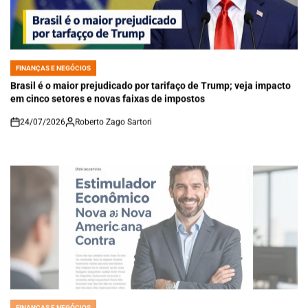
FINANÇAS E NEGÓCIOS
POSTED
IN
Brasil é o maior prejudicado por tarifaço de Trump; veja impacto
em cinco setores e novas faixas de impostos
24/07/2026
Roberto Zago Sartori
on
FINANÇAS E NEGÓCIOS
POSTED
IN
Estimulador Econômico Sinaliza Nova Sanção Americana Contra