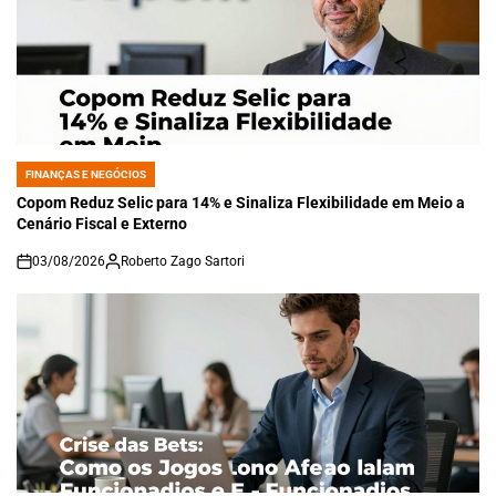
FINANÇAS E NEGÓCIOS
POSTED
IN
Copom Reduz Selic para 14% e Sinaliza Flexibilidade em Meio a
Cenário Fiscal e Externo
03/08/2026
Roberto Zago Sartori
on