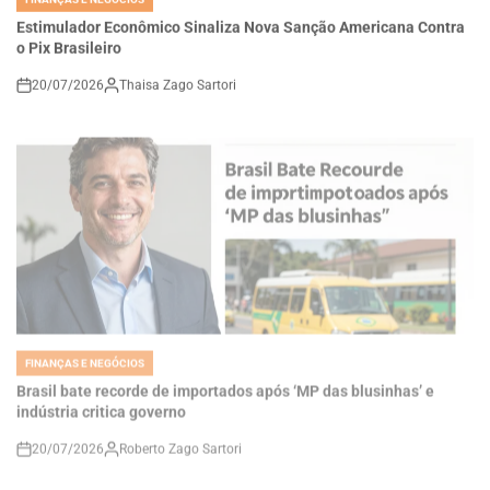
o Pix Brasileiro
20/07/2026
Thaisa Zago Sartori
on
FINANÇAS E NEGÓCIOS
POSTED
IN
Brasil bate recorde de importados após ‘MP das blusinhas’ e
indústria critica governo
20/07/2026
Roberto Zago Sartori
on