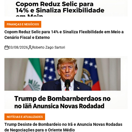
FINANÇAS E NEGÓCIOS
POSTED
IN
Copom Reduz Selic para 14% e Sinaliza Flexibilidade em Meio a
Cenário Fiscal e Externo
03/08/2026
Roberto Zago Sartori
on
NOTÍCIAS E ATUALIZADES
POSTED
IN
Trump Desiste de Bombardeio no Irã e Anuncia Novas Rodadas
de Negociações para o Oriente Médio