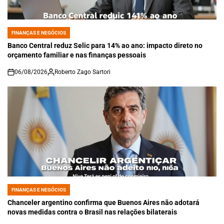
FINANÇAS E NEGÓCIOS
POSTED
IN
Banco Central reduz Selic para 14% ao ano: impacto direto no
orçamento familiar e nas finanças pessoais
06/08/2026
Roberto Zago Sartori
on
FINANÇAS E NEGÓCIOS
POSTED
IN
Chanceler argentino confirma que Buenos Aires não adotará
novas medidas contra o Brasil nas relações bilaterais