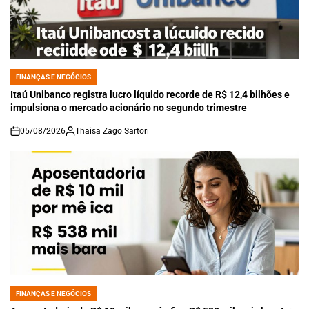
FINANÇAS E NEGÓCIOS
POSTED
IN
Itaú Unibanco registra lucro líquido recorde de R$ 12,4 bilhões e
impulsiona o mercado acionário no segundo trimestre
05/08/2026
Thaisa Zago Sartori
on
FINANÇAS E NEGÓCIOS
POSTED
IN