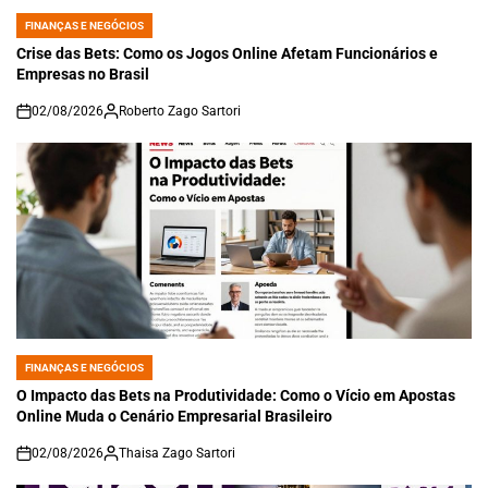
FINANÇAS E NEGÓCIOS
POSTED
IN
Crise das Bets: Como os Jogos Online Afetam Funcionários e
Empresas no Brasil
02/08/2026
Roberto Zago Sartori
on
FINANÇAS E NEGÓCIOS
POSTED
IN
O Impacto das Bets na Produtividade: Como o Vício em Apostas
Online Muda o Cenário Empresarial Brasileiro
02/08/2026
Thaisa Zago Sartori
on