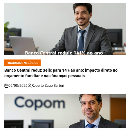
FINANÇAS E NEGÓCIOS
POSTED
IN
Banco Central reduz Selic para 14% ao ano: impacto direto no
orçamento familiar e nas finanças pessoais
06/08/2026
Roberto Zago Sartori
on