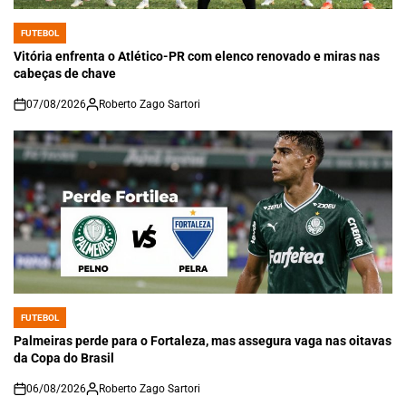
FUTEBOL
POSTED
IN
Vitória enfrenta o Atlético-PR com elenco renovado e miras nas
cabeças de chave
07/08/2026
Roberto Zago Sartori
on
FUTEBOL
POSTED
IN
Palmeiras perde para o Fortaleza, mas assegura vaga nas oitavas
da Copa do Brasil
06/08/2026
Roberto Zago Sartori
on