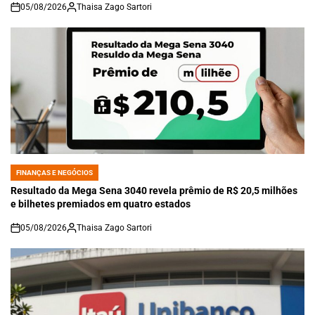
05/08/2026
Thaisa Zago Sartori
on
FINANÇAS E NEGÓCIOS
POSTED
IN
Resultado da Mega Sena 3040 revela prêmio de R$ 20,5 milhões
e bilhetes premiados em quatro estados
05/08/2026
Thaisa Zago Sartori
on