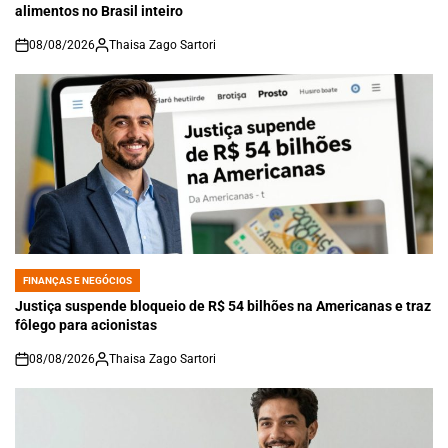
alimentos no Brasil inteiro
08/08/2026
Thaisa Zago Sartori
on
FINANÇAS E NEGÓCIOS
POSTED
IN
Justiça suspende bloqueio de R$ 54 bilhões na Americanas e traz
fôlego para acionistas
08/08/2026
Thaisa Zago Sartori
on