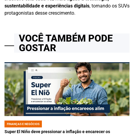
sustentabilidade e experiências digitais
, tornando os SUVs
protagonistas desse crescimento.
VOCÊ TAMBÉM PODE
GOSTAR
FINANÇAS E NEGÓCIOS
POSTED
IN
Super El Niño deve pressionar a inflação e encarecer os