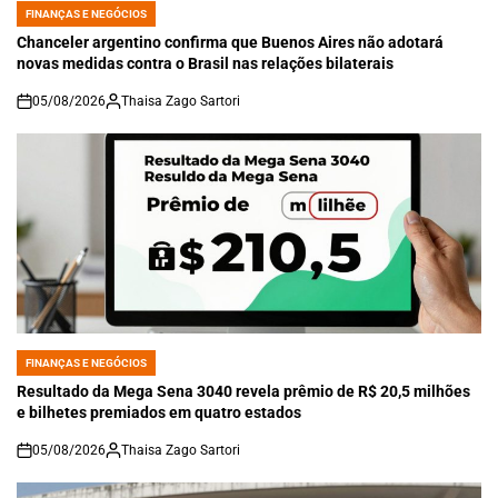
FINANÇAS E NEGÓCIOS
POSTED
IN
Chanceler argentino confirma que Buenos Aires não adotará
novas medidas contra o Brasil nas relações bilaterais
05/08/2026
Thaisa Zago Sartori
on
FINANÇAS E NEGÓCIOS
POSTED
IN
Resultado da Mega Sena 3040 revela prêmio de R$ 20,5 milhões
e bilhetes premiados em quatro estados
05/08/2026
Thaisa Zago Sartori
on