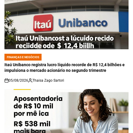
FINANÇAS E NEGÓCIOS
POSTED
IN
Itaú Unibanco registra lucro líquido recorde de R$ 12,4 bilhões e
impulsiona o mercado acionário no segundo trimestre
05/08/2026
Thaisa Zago Sartori
on