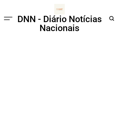
Skip
to
content
DNN - Diário Notícias
Menu
Sear
Nacionais