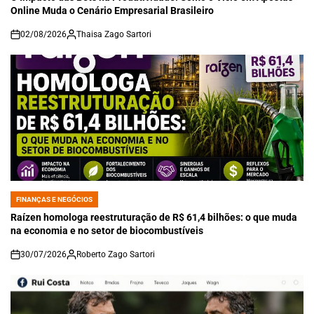
Online Muda o Cenário Empresarial Brasileiro
02/08/2026
Thaisa Zago Sartori
on
FINANÇAS E NEGÓCIOS
POSTED
IN
Raízen homologa reestruturação de R$ 61,4 bilhões: o que muda
na economia e no setor de biocombustíveis
30/07/2026
Roberto Zago Sartori
on