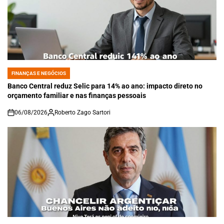
FINANÇAS E NEGÓCIOS
POSTED
IN
Banco Central reduz Selic para 14% ao ano: impacto direto no
orçamento familiar e nas finanças pessoais
06/08/2026
Roberto Zago Sartori
on