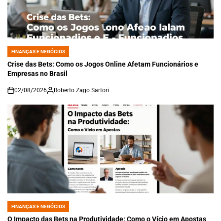
FINANÇAS E NEGÓCIOS
POSTED
IN
Crise das Bets: Como os Jogos Online Afetam Funcionários e
Empresas no Brasil
02/08/2026
Roberto Zago Sartori
on
FINANÇAS E NEGÓCIOS
POSTED
IN
O Impacto das Bets na Produtividade: Como o Vício em Apostas