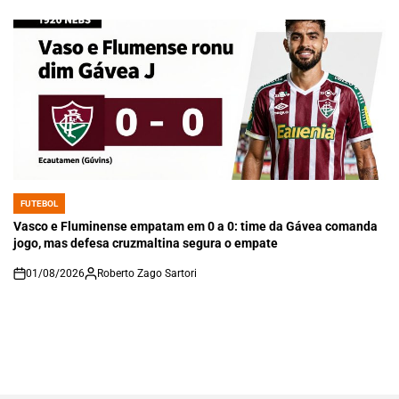
on
FUTEBOL
POSTED
IN
Vasco e Fluminense empatam em 0 a 0: time da Gávea comanda
jogo, mas defesa cruzmaltina segura o empate
01/08/2026
Roberto Zago Sartori
on