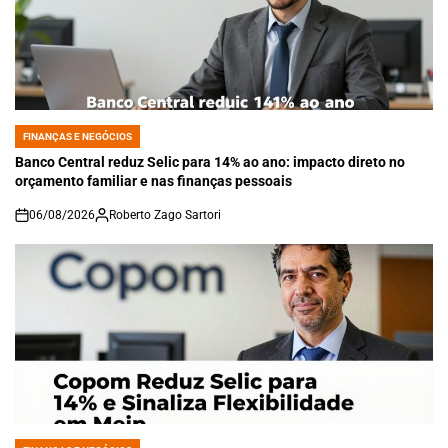
FINANÇAS E NEGÓCIOS
POSTED
IN
Banco Central reduz Selic para 14% ao ano: impacto direto no
orçamento familiar e nas finanças pessoais
06/08/2026
Roberto Zago Sartori
on