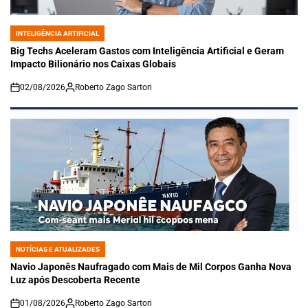
INTELIGÊNCIA ARTIFICIAL
POSTED
IN
Big Techs Aceleram Gastos com Inteligência Artificial e Geram
Impacto Bilionário nos Caixas Globais
02/08/2026
Roberto Zago Sartori
on
NOTÍCIAS E ATUALIZADES
POSTED
IN
Navio Japonês Naufragado com Mais de Mil Corpos Ganha Nova
Luz após Descoberta Recente
01/08/2026
Roberto Zago Sartori