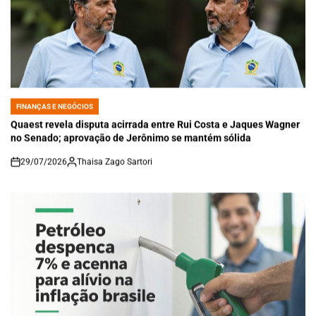
FINANÇAS E NEGÓCIOS
POSTED
IN
Quaest revela disputa acirrada entre Rui Costa e Jaques Wagner
no Senado; aprovação de Jerônimo se mantém sólida
29/07/2026
Thaisa Zago Sartori
on