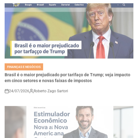
FINANÇAS E NEGÓCIOS
POSTED
IN
Brasil é o maior prejudicado por tarifaço de Trump; veja impacto
em cinco setores e novas faixas de impostos
24/07/2026
Roberto Zago Sartori
on