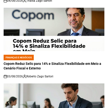
04/08/2026
Thaisa Zago Sartori
on
FINANÇAS E NEGÓCIOS
POSTED
IN
Copom Reduz Selic para 14% e Sinaliza Flexibilidade em Meio a
Cenário Fiscal e Externo
03/08/2026
Roberto Zago Sartori
on