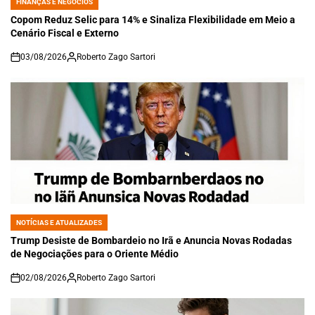
FINANÇAS E NEGÓCIOS
POSTED
IN
Copom Reduz Selic para 14% e Sinaliza Flexibilidade em Meio a
Cenário Fiscal e Externo
03/08/2026
Roberto Zago Sartori
on
NOTÍCIAS E ATUALIZADES
POSTED
IN
Trump Desiste de Bombardeio no Irã e Anuncia Novas Rodadas
de Negociações para o Oriente Médio
02/08/2026
Roberto Zago Sartori
on