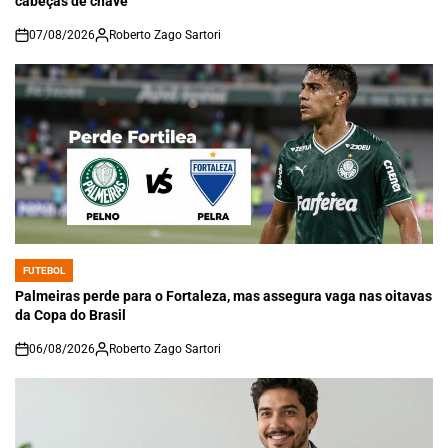
cabeças de chave
07/08/2026
Roberto Zago Sartori
on
FUTEBOL
POSTED
IN
Palmeiras perde para o Fortaleza, mas assegura vaga nas oitavas
da Copa do Brasil
06/08/2026
Roberto Zago Sartori
on