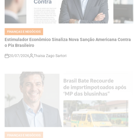
FINANÇAS E NEGÓCIOS
POSTED
IN
Estimulador Econômico Sinaliza Nova Sanção Americana Contra
o Pix Brasileiro
20/07/2026
Thaisa Zago Sartori
on
FINANÇAS E NEGÓCIOS
POSTED
IN
Brasil bate recorde de importados após ‘MP das blusinhas’ e
indústria critica governo
20/07/2026
Roberto Zago Sartori
on