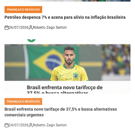
FINANÇAS E NEGÓCIOS
POSTED
IN
Petróleo despenca 7% e acena para alívio na inflação brasileira
26/07/2026
Roberto Zago Sartori
on
FINANÇAS E NEGÓCIOS
POSTED
IN
Brasil enfrenta novo tarifaço de 37,5% e busca alternativas
comerciais urgentes
24/07/2026
Roberto Zago Sartori
on