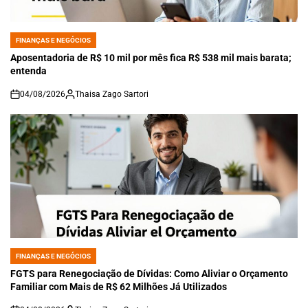
FINANÇAS E NEGÓCIOS
POSTED
IN
Aposentadoria de R$ 10 mil por mês fica R$ 538 mil mais barata;
entenda
04/08/2026
Thaisa Zago Sartori
on
FINANÇAS E NEGÓCIOS
POSTED
IN
FGTS para Renegociação de Dívidas: Como Aliviar o Orçamento
Familiar com Mais de R$ 62 Milhões Já Utilizados