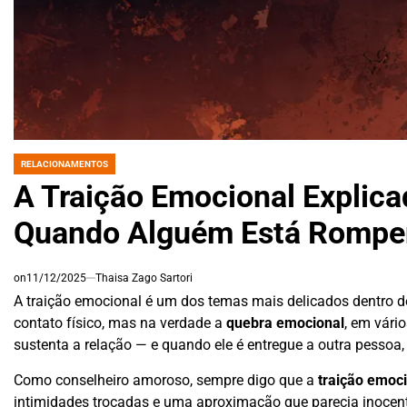
RELACIONAMENTOS
POSTED
IN
A Traição Emocional Explica
Quando Alguém Está Rompen
on
11/12/2025
Thaisa Zago Sartori
A traição emocional é um dos temas mais delicados dentro d
contato físico, mas na verdade a
quebra emocional
, em vári
sustenta a relação — e quando ele é entregue a outra pessoa
Como conselheiro amoroso, sempre digo que a
traição emoc
intimidades trocadas e uma aproximação que parecia inocente