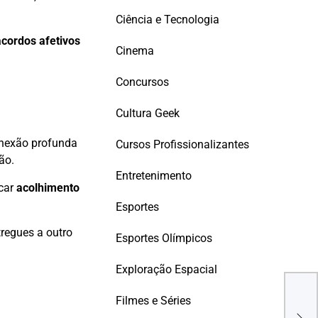
Ciência e Tecnologia
acordos afetivos
Cinema
Concursos
Cultura Geek
conexão profunda
Cursos Profissionalizantes
ão.
Entretenimento
scar
acolhimento
Esportes
tregues a outro
Esportes Olímpicos
Exploração Espacial
Seto
Filmes e Séries
270 