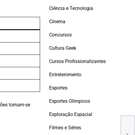
Ciência e Tecnologia
Cinema
Concursos
Cultura Geek
Cursos Profissionalizantes
Entretenimento
Esportes
Esportes Olímpicos
sões tornam-se
Exploração Espacial
CAR
DES
A V
Filmes e Séries
DES