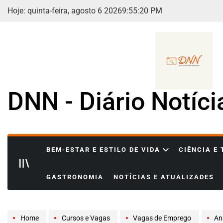
Skip
Hoje: quinta-feira, agosto 6 2026
9
:
55
:
21
PM
to
content
DNN - Diário Notíc
BEM-ESTAR E ESTILO DE VIDA
CIÊNCIA E
GASTRONOMIA
NOTÍCIAS E ATUALIZADES
Home
Cursos e Vagas
Vagas de Emprego
Analis