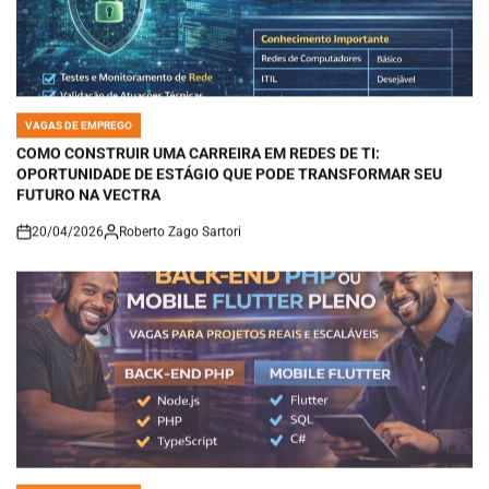
VAGAS DE EMPREGO
POSTED
IN
COMO CONSTRUIR UMA CARREIRA EM REDES DE TI:
OPORTUNIDADE DE ESTÁGIO QUE PODE TRANSFORMAR SEU
FUTURO NA VECTRA
20/04/2026
Roberto Zago Sartori
on
VAGAS DE EMPREGO
POSTED