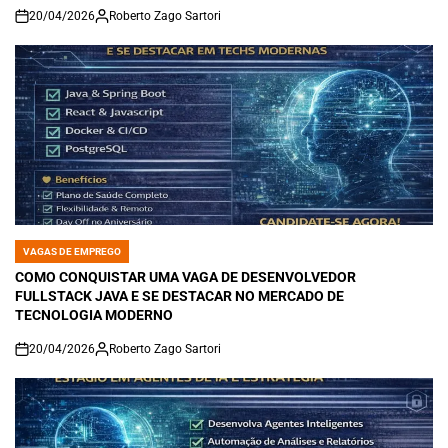
20/04/2026
Roberto Zago Sartori
on
VAGAS DE EMPREGO
POSTED
IN
COMO CONQUISTAR UMA VAGA DE DESENVOLVEDOR
FULLSTACK JAVA E SE DESTACAR NO MERCADO DE
TECNOLOGIA MODERNO
20/04/2026
Roberto Zago Sartori
on