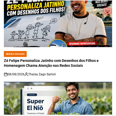
REDES SOCIAIS
POSTED
IN
Zé Felipe Personaliza Jatinho com Desenhos dos Filhos e
Homenagem Chama Atenção nas Redes Sociais
08/08/2026
Thaisa Zago Sartori
on