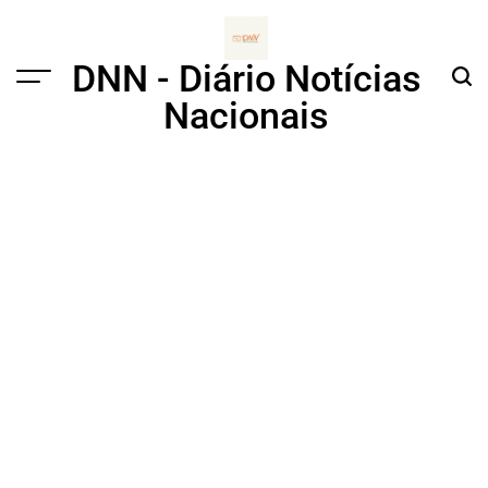
Skip
to
content
DNN - Diário Notícias
Menu
Sear
Nacionais