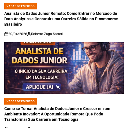
VAGAS DE EMPREGO
POSTED
IN
Analista de Dados Júnior Remoto: Como Entrar no Mercado de
Data Analytics e Construir uma Carreira Sólida no E-commerce
Brasileiro
20/04/2026
Roberto Zago Sartori
on
VAGAS DE EMPREGO
POSTED
IN
Como se Tornar Analista de Dados Júnior e Crescer em um
Ambiente Inovador: A Oportunidade Remota Que Pode
Transformar Sua Carreira em Tecnologia