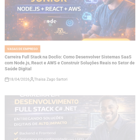
VAGAS DE EMPREGO
POSTED
IN
Carreira Full Stack na Doclio: Como Desenvolver Sistemas SaaS
com Node.js, React e AWS e Construir Soluções Reais no Setor de
Saúde Digital
18/04/2026
Thaisa Zago Sartori
on
VAGAS DE EMPREGO
POSTED
IN