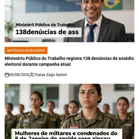
NOTÍCIAS E ATUALIZADES
POSTED
IN
Ministério Público do Trabalho registra 138 denúncias de assédio
eleitoral durante campanha atual
09/08/2026
Thaisa Zago Sartori
on