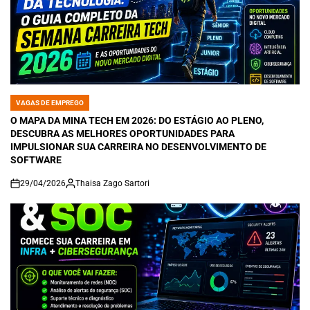
VAGAS DE EMPREGO
POSTED
IN
O MAPA DA MINA TECH EM 2026: DO ESTÁGIO AO PLENO,
DESCUBRA AS MELHORES OPORTUNIDADES PARA
IMPULSIONAR SUA CARREIRA NO DESENVOLVIMENTO DE
SOFTWARE
29/04/2026
Thaisa Zago Sartori
on