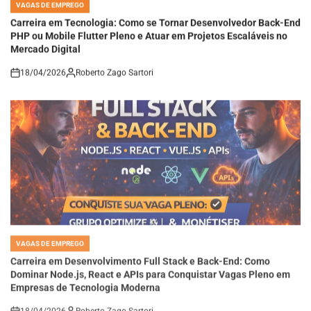
IN
Carreira em Tecnologia: Como se Tornar Desenvolvedor Back-End
PHP ou Mobile Flutter Pleno e Atuar em Projetos Escaláveis no
Mercado Digital
18/04/2026
Roberto Zago Sartori
on
VAGAS DE EMPREGO
POSTED
IN
Carreira em Desenvolvimento Full Stack e Back-End: Como
Dominar Node.js, React e APIs para Conquistar Vagas Pleno em
Empresas de Tecnologia Moderna
18/04/2026
Roberto Zago Sartori
on