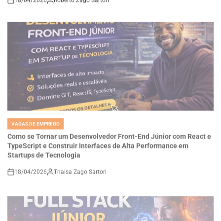
VAGAS DE EMPREGO
POSTED
IN
Como se Tornar um Desenvolvedor Front-End Júnior com React e
TypeScript e Construir Interfaces de Alta Performance em
Startups de Tecnologia
18/04/2026
Thaisa Zago Sartori
on