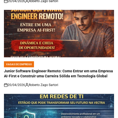
20/04/2026
Roberto Zago Sartori
on
VAGAS DE EMPREGO
POSTED
IN
Junior Software Engineer Remoto: Como Entrar em uma Empresa
AI-First e Construir uma Carreira Sólida em Tecnologia Global
20/04/2026
Roberto Zago Sartori
on