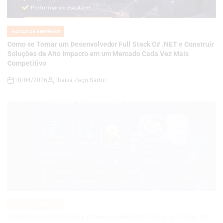
Como se Tornar um Desenvolvedor Full Stack C# .NET e Construir
Soluções de Alto Impacto em um Mercado Cada Vez Mais
Competitivo
18/04/2026
Thaisa Zago Sartori
on
VAGAS DE EMPREGO
POSTED
IN
Carreira em Qualidade e Processos em Alta: Como se Tornar um
Analista de QA Estratégico com Governança, KPIs e Melhoria
Contínua em Ambientes Corporativos
14/04/2026
Roberto Zago Sartori
on