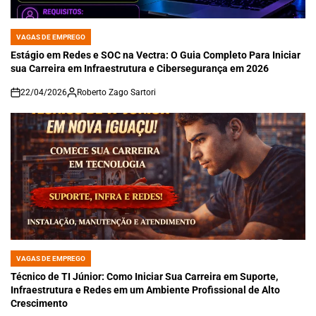
VAGAS DE EMPREGO
POSTED
IN
Estágio em Redes e SOC na Vectra: O Guia Completo Para Iniciar
sua Carreira em Infraestrutura e Cibersegurança em 2026
22/04/2026
Roberto Zago Sartori
on
VAGAS DE EMPREGO
POSTED
IN
Técnico de TI Júnior: Como Iniciar Sua Carreira em Suporte,
Infraestrutura e Redes em um Ambiente Profissional de Alto
Crescimento