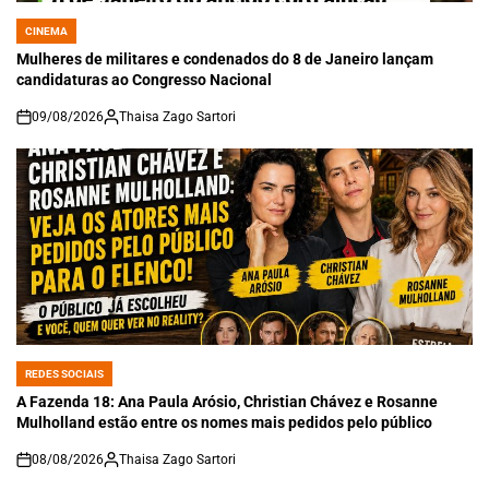
CINEMA
POSTED
IN
Mulheres de militares e condenados do 8 de Janeiro lançam
candidaturas ao Congresso Nacional
09/08/2026
Thaisa Zago Sartori
on
REDES SOCIAIS
POSTED
IN
A Fazenda 18: Ana Paula Arósio, Christian Chávez e Rosanne
Mulholland estão entre os nomes mais pedidos pelo público
08/08/2026
Thaisa Zago Sartori
on