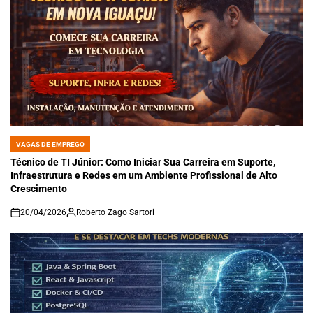
VAGAS DE EMPREGO
POSTED
IN
Técnico de TI Júnior: Como Iniciar Sua Carreira em Suporte,
Infraestrutura e Redes em um Ambiente Profissional de Alto
Crescimento
20/04/2026
Roberto Zago Sartori
on