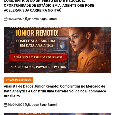
COMO ENTRAR NO UNIVERSO DE IA E NEGÓCIOS:
OPORTUNIDADE DE ESTÁGIO EM AI AGENTS QUE PODE
ACELERAR SUA CARREIRA NO ITAÚ
20/04/2026
Roberto Zago Sartori
on
VAGAS DE EMPREGO
POSTED
IN
Analista de Dados Júnior Remoto: Como Entrar no Mercado de
Data Analytics e Construir uma Carreira Sólida no E-commerce
Brasileiro
20/04/2026
Roberto Zago Sartori
on