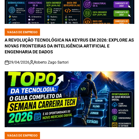
VAGAS DE EMPREGO
POSTED
IN
A REVOLUÇÃO TECNOLÓGICA NA KEYRUS EM 2026: EXPLORE AS
NOVAS FRONTEIRAS DA INTELIGÊNCIA ARTIFICIAL E
ENGENHARIA DE DADOS
29/04/2026
Roberto Zago Sartori
on
VAGAS DE EMPREGO
POSTED