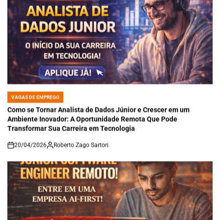
VAGAS DE EMPREGO
POSTED
IN
Como se Tornar Analista de Dados Júnior e Crescer em um
Ambiente Inovador: A Oportunidade Remota Que Pode
Transformar Sua Carreira em Tecnologia
20/04/2026
Roberto Zago Sartori
on