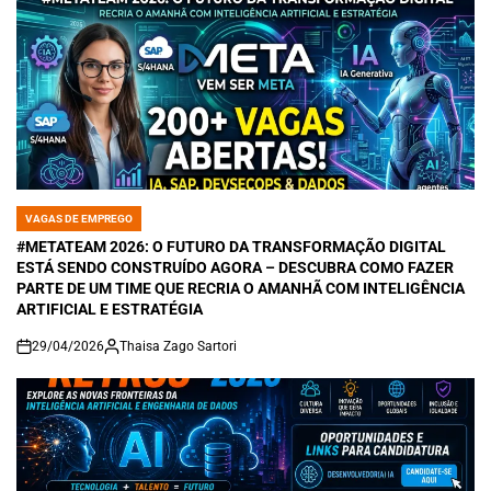
VAGAS DE EMPREGO
POSTED
IN
#METATEAM 2026: O FUTURO DA TRANSFORMAÇÃO DIGITAL
ESTÁ SENDO CONSTRUÍDO AGORA – DESCUBRA COMO FAZER
PARTE DE UM TIME QUE RECRIA O AMANHÃ COM INTELIGÊNCIA
ARTIFICIAL E ESTRATÉGIA
29/04/2026
Thaisa Zago Sartori
on