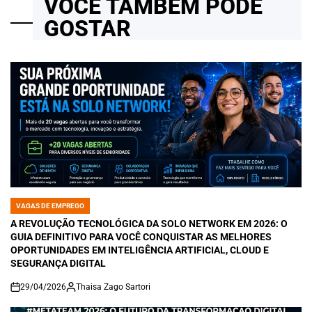
VOCÊ TAMBÉM PODE
GOSTAR
VAGAS DE EMPREGO
POSTED
IN
A REVOLUÇÃO TECNOLÓGICA DA SOLO NETWORK EM 2026: O
GUIA DEFINITIVO PARA VOCÊ CONQUISTAR AS MELHORES
OPORTUNIDADES EM INTELIGÊNCIA ARTIFICIAL, CLOUD E
SEGURANÇA DIGITAL
29/04/2026
Thaisa Zago Sartori
on