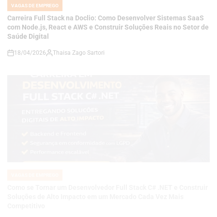
18/04/2026
Thaisa Zago Sartori
on
VAGAS DE EMPREGO
POSTED
IN
Como se Tornar um Desenvolvedor Full Stack C# .NET e Construir
Soluções de Alto Impacto em um Mercado Cada Vez Mais
Competitivo
18/04/2026
Thaisa Zago Sartori
on