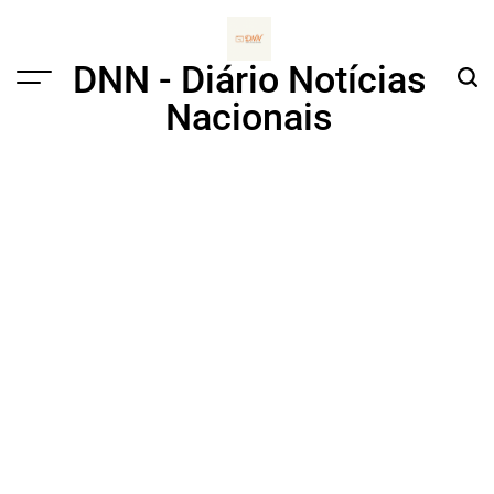
Skip
to
content
DNN - Diário Notícias
Menu
Sear
Nacionais