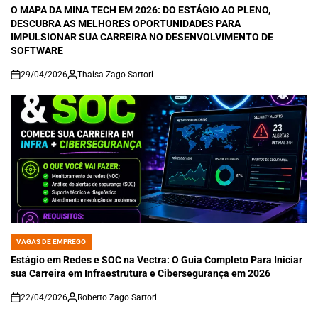
IN
O MAPA DA MINA TECH EM 2026: DO ESTÁGIO AO PLENO,
DESCUBRA AS MELHORES OPORTUNIDADES PARA
IMPULSIONAR SUA CARREIRA NO DESENVOLVIMENTO DE
SOFTWARE
29/04/2026
Thaisa Zago Sartori
on
VAGAS DE EMPREGO
POSTED
IN
Estágio em Redes e SOC na Vectra: O Guia Completo Para Iniciar
sua Carreira em Infraestrutura e Cibersegurança em 2026
22/04/2026
Roberto Zago Sartori
on