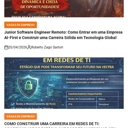
VAGAS DE EMPREGO
POSTED
IN
Junior Software Engineer Remoto: Como Entrar em uma Empresa
AI-First e Construir uma Carreira Sólida em Tecnologia Global
20/04/2026
Roberto Zago Sartori
on
VAGAS DE EMPREGO
POSTED
IN
COMO CONSTRUIR UMA CARREIRA EM REDES DE TI:
OPORTUNIDADE DE ESTÁGIO QUE PODE TRANSFORMAR SEU