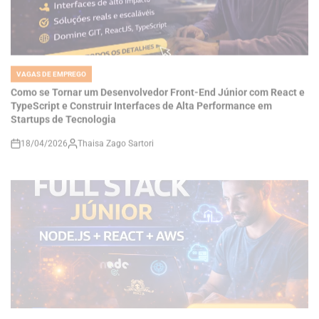
VAGAS DE EMPREGO
POSTED
IN
Como se Tornar um Desenvolvedor Front-End Júnior com React e
TypeScript e Construir Interfaces de Alta Performance em
Startups de Tecnologia
18/04/2026
Thaisa Zago Sartori
on
VAGAS DE EMPREGO
POSTED
IN
Carreira Full Stack na Doclio: Como Desenvolver Sistemas SaaS
com Node.js, React e AWS e Construir Soluções Reais no Setor de
Saúde Digital