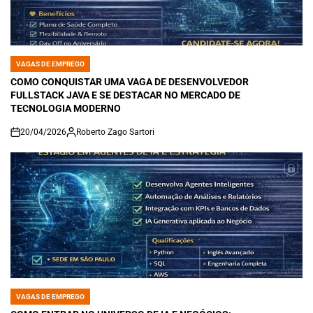
VAGAS DE EMPREGO
POSTED
IN
COMO CONQUISTAR UMA VAGA DE DESENVOLVEDOR
FULLSTACK JAVA E SE DESTACAR NO MERCADO DE
TECNOLOGIA MODERNO
20/04/2026
Roberto Zago Sartori
on
VAGAS DE EMPREGO
POSTED
IN