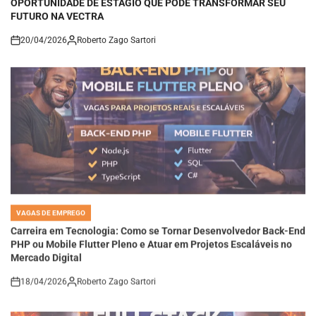
FUTURO NA VECTRA
20/04/2026
Roberto Zago Sartori
on
VAGAS DE EMPREGO
POSTED
IN
Carreira em Tecnologia: Como se Tornar Desenvolvedor Back-End
PHP ou Mobile Flutter Pleno e Atuar em Projetos Escaláveis no
Mercado Digital
18/04/2026
Roberto Zago Sartori
on