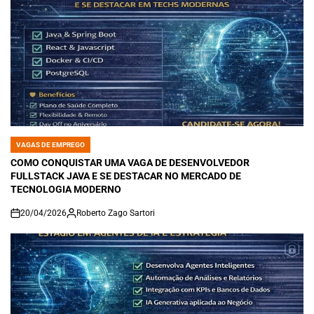
VAGAS DE EMPREGO
POSTED
IN
COMO CONQUISTAR UMA VAGA DE DESENVOLVEDOR
FULLSTACK JAVA E SE DESTACAR NO MERCADO DE
TECNOLOGIA MODERNO
20/04/2026
Roberto Zago Sartori
on