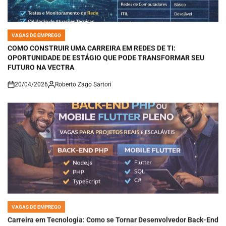
VAGAS DE EMPREGO
POSTED
IN
COMO CONSTRUIR UMA CARREIRA EM REDES DE TI:
OPORTUNIDADE DE ESTÁGIO QUE PODE TRANSFORMAR SEU
FUTURO NA VECTRA
20/04/2026
Roberto Zago Sartori
on
VAGAS DE EMPREGO
POSTED
IN
Carreira em Tecnologia: Como se Tornar Desenvolvedor Back-End
PHP ou Mobile Flutter Pleno e Atuar em Projetos Escaláveis no