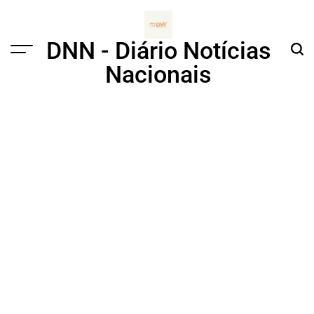
Skip
to
content
DNN - Diário Notícias
Menu
Sear
Nacionais