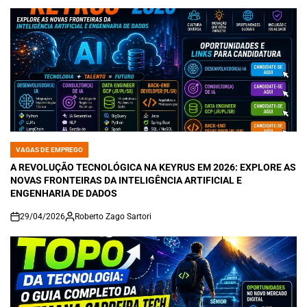
VAGAS DE EMPREGO
POSTED
IN
A REVOLUÇÃO TECNOLÓGICA NA KEYRUS EM 2026: EXPLORE AS
NOVAS FRONTEIRAS DA INTELIGÊNCIA ARTIFICIAL E
ENGENHARIA DE DADOS
29/04/2026
Roberto Zago Sartori
on