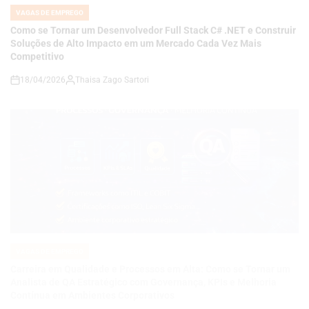
18/04/2026
Thaisa Zago Sartori
on
VAGAS DE EMPREGO
POSTED
IN
Carreira em Qualidade e Processos em Alta: Como se Tornar um
Analista de QA Estratégico com Governança, KPIs e Melhoria
Contínua em Ambientes Corporativos
14/04/2026
Roberto Zago Sartori
on