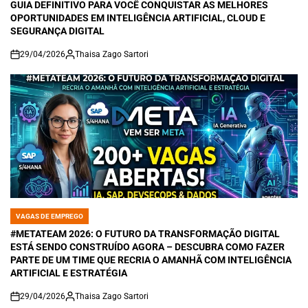
GUIA DEFINITIVO PARA VOCÊ CONQUISTAR AS MELHORES
OPORTUNIDADES EM INTELIGÊNCIA ARTIFICIAL, CLOUD E
SEGURANÇA DIGITAL
29/04/2026
Thaisa Zago Sartori
on
VAGAS DE EMPREGO
POSTED
IN
#METATEAM 2026: O FUTURO DA TRANSFORMAÇÃO DIGITAL
ESTÁ SENDO CONSTRUÍDO AGORA – DESCUBRA COMO FAZER
PARTE DE UM TIME QUE RECRIA O AMANHÃ COM INTELIGÊNCIA
ARTIFICIAL E ESTRATÉGIA
29/04/2026
Thaisa Zago Sartori
on