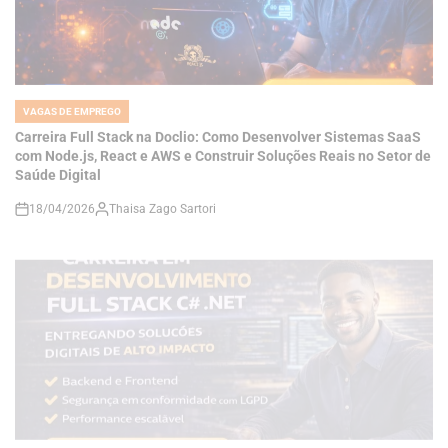
VAGAS DE EMPREGO
POSTED
IN
Carreira Full Stack na Doclio: Como Desenvolver Sistemas SaaS
com Node.js, React e AWS e Construir Soluções Reais no Setor de
Saúde Digital
18/04/2026
Thaisa Zago Sartori
on
VAGAS DE EMPREGO
POSTED
IN
Como se Tornar um Desenvolvedor Full Stack C# .NET e Construir
Soluções de Alto Impacto em um Mercado Cada Vez Mais
Competitivo