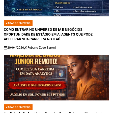
VAGAS DE EMPREGO
POSTED
IN
COMO ENTRAR NO UNIVERSO DE IA E NEGÓCIOS:
OPORTUNIDADE DE ESTÁGIO EM AI AGENTS QUE PODE
ACELERAR SUA CARREIRA NO ITAÚ
20/04/2026
Roberto Zago Sartori
on
VAGAS DE EMPREGO
POSTED
IN