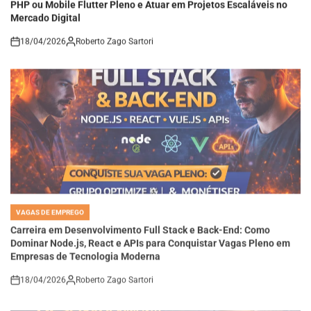
Mercado Digital
18/04/2026
Roberto Zago Sartori
on
VAGAS DE EMPREGO
POSTED
IN
Carreira em Desenvolvimento Full Stack e Back-End: Como
Dominar Node.js, React e APIs para Conquistar Vagas Pleno em
Empresas de Tecnologia Moderna
18/04/2026
Roberto Zago Sartori
on