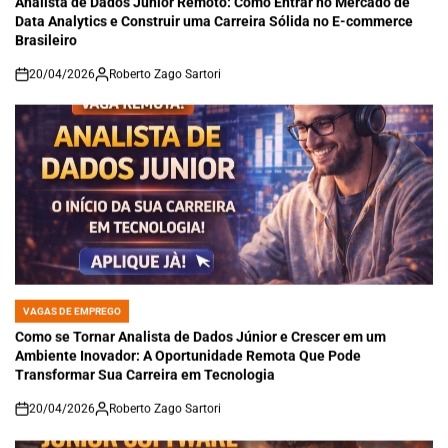
Analista de Dados Júnior Remoto: Como Entrar no Mercado de
Data Analytics e Construir uma Carreira Sólida no E-commerce
Brasileiro
20/04/2026
Roberto Zago Sartori
on
VAGAS DE EMPREGO
POSTED
IN
Como se Tornar Analista de Dados Júnior e Crescer em um
Ambiente Inovador: A Oportunidade Remota Que Pode
Transformar Sua Carreira em Tecnologia
20/04/2026
Roberto Zago Sartori
on