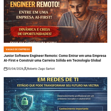
VAGAS DE EMPREGO
POSTED
IN
Junior Software Engineer Remoto: Como Entrar em uma Empresa
AI-First e Construir uma Carreira Sólida em Tecnologia Global
20/04/2026
Roberto Zago Sartori
on