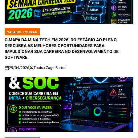
VAGAS DE EMPREGO
POSTED
IN
O MAPA DA MINA TECH EM 2026: DO ESTÁGIO AO PLENO,
DESCUBRA AS MELHORES OPORTUNIDADES PARA
IMPULSIONAR SUA CARREIRA NO DESENVOLVIMENTO DE
SOFTWARE
29/04/2026
Thaisa Zago Sartori
on