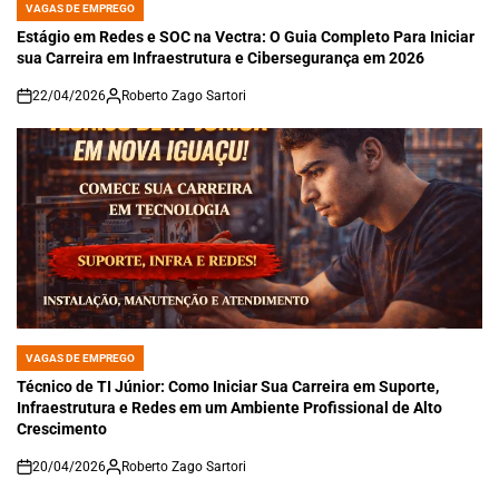
VAGAS DE EMPREGO
POSTED
IN
Estágio em Redes e SOC na Vectra: O Guia Completo Para Iniciar
sua Carreira em Infraestrutura e Cibersegurança em 2026
22/04/2026
Roberto Zago Sartori
on
VAGAS DE EMPREGO
POSTED
IN
Técnico de TI Júnior: Como Iniciar Sua Carreira em Suporte,
Infraestrutura e Redes em um Ambiente Profissional de Alto
Crescimento
20/04/2026
Roberto Zago Sartori
on