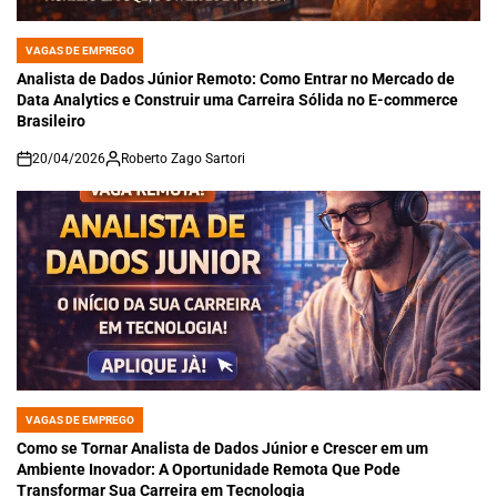
VAGAS DE EMPREGO
POSTED
IN
Analista de Dados Júnior Remoto: Como Entrar no Mercado de
Data Analytics e Construir uma Carreira Sólida no E-commerce
Brasileiro
20/04/2026
Roberto Zago Sartori
on
VAGAS DE EMPREGO
POSTED
IN
Como se Tornar Analista de Dados Júnior e Crescer em um
Ambiente Inovador: A Oportunidade Remota Que Pode
Transformar Sua Carreira em Tecnologia