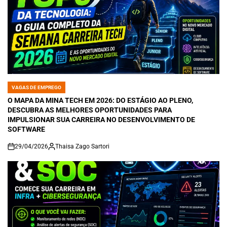
VAGAS DE EMPREGO
POSTED
IN
O MAPA DA MINA TECH EM 2026: DO ESTÁGIO AO PLENO,
DESCUBRA AS MELHORES OPORTUNIDADES PARA
IMPULSIONAR SUA CARREIRA NO DESENVOLVIMENTO DE
SOFTWARE
29/04/2026
Thaisa Zago Sartori
on