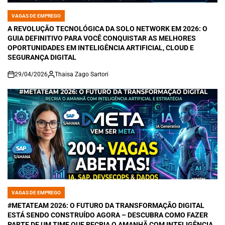
VAGAS DE EMPREGO
POSTED
IN
A REVOLUÇÃO TECNOLÓGICA DA SOLO NETWORK EM 2026: O
GUIA DEFINITIVO PARA VOCÊ CONQUISTAR AS MELHORES
OPORTUNIDADES EM INTELIGÊNCIA ARTIFICIAL, CLOUD E
SEGURANÇA DIGITAL
29/04/2026
Thaisa Zago Sartori
on
VAGAS DE EMPREGO
POSTED
IN
#METATEAM 2026: O FUTURO DA TRANSFORMAÇÃO DIGITAL
ESTÁ SENDO CONSTRUÍDO AGORA – DESCUBRA COMO FAZER
PARTE DE UM TIME QUE RECRIA O AMANHÃ COM INTELIGÊNCIA