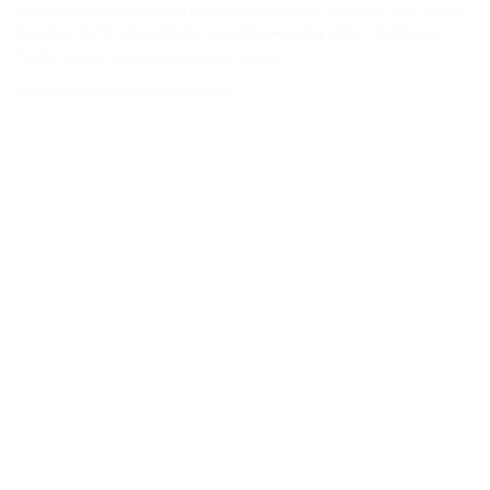
VAGAS DE EMPREGO
POSTED
IN
COMO SE TORNAR UM ANALISTA DE QA JÚNIOR E CONSTRUIR
UMA CARREIRA EM QUALIDADE DE SOFTWARE EM UMA
EMPRESA DE TECNOLOGIA E ENERGIA EM EXPANSÃO
14/04/2026
Thaisa Zago Sartori
on