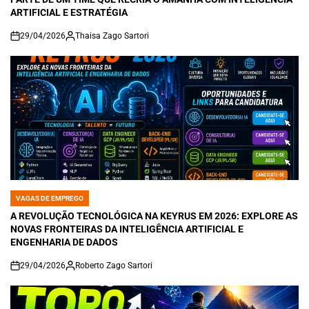
ARTIFICIAL E ESTRATÉGIA
29/04/2026
Thaisa Zago Sartori
on
VAGAS DE EMPREGO
POSTED
IN
A REVOLUÇÃO TECNOLÓGICA NA KEYRUS EM 2026: EXPLORE AS
NOVAS FRONTEIRAS DA INTELIGÊNCIA ARTIFICIAL E
ENGENHARIA DE DADOS
29/04/2026
Roberto Zago Sartori
on