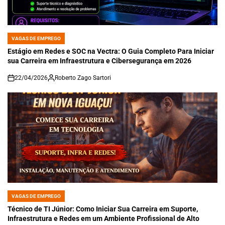
VAGAS DE EMPREGO
POSTED
IN
Estágio em Redes e SOC na Vectra: O Guia Completo Para Iniciar
sua Carreira em Infraestrutura e Cibersegurança em 2026
22/04/2026
Roberto Zago Sartori
on
VAGAS DE EMPREGO
POSTED
IN
Técnico de TI Júnior: Como Iniciar Sua Carreira em Suporte,
Infraestrutura e Redes em um Ambiente Profissional de Alto