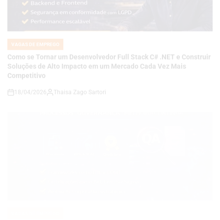
VAGAS DE EMPREGO
POSTED
IN
Como se Tornar um Desenvolvedor Full Stack C# .NET e Construir
Soluções de Alto Impacto em um Mercado Cada Vez Mais
Competitivo
18/04/2026
Thaisa Zago Sartori
on
VAGAS DE EMPREGO
POSTED
IN
Carreira em Qualidade e Processos em Alta: Como se Tornar um
Analista de QA Estratégico com Governança, KPIs e Melhoria
Contínua em Ambientes Corporativos
14/04/2026
Roberto Zago Sartori
on