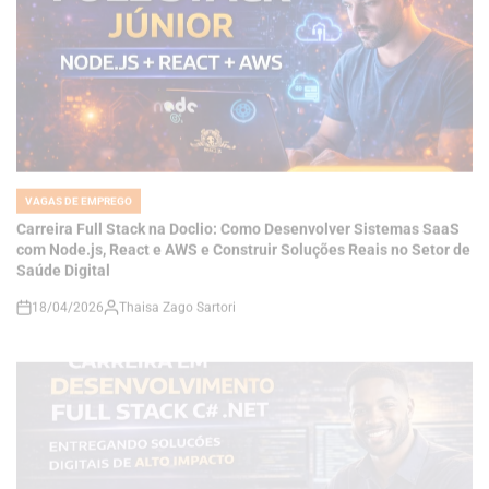
VAGAS DE EMPREGO
POSTED
IN
Carreira Full Stack na Doclio: Como Desenvolver Sistemas SaaS
com Node.js, React e AWS e Construir Soluções Reais no Setor de
Saúde Digital
18/04/2026
Thaisa Zago Sartori
on