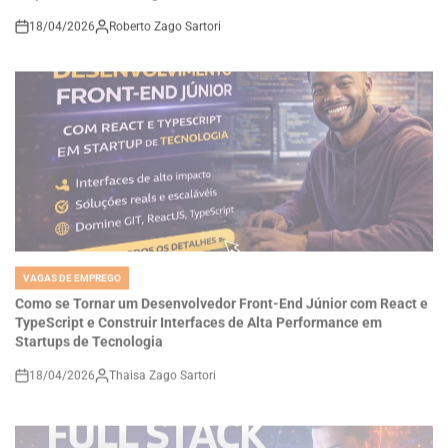
on
VAGAS DE EMPREGO
POSTED
IN
Como se Tornar um Desenvolvedor Front-End Júnior com React e
TypeScript e Construir Interfaces de Alta Performance em
Startups de Tecnologia
18/04/2026
Thaisa Zago Sartori
on