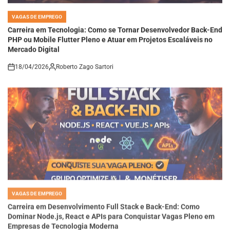
VAGAS DE EMPREGO
POSTED
IN
Carreira em Tecnologia: Como se Tornar Desenvolvedor Back-End
PHP ou Mobile Flutter Pleno e Atuar em Projetos Escaláveis no
Mercado Digital
18/04/2026
Roberto Zago Sartori
on
VAGAS DE EMPREGO
POSTED
IN
Carreira em Desenvolvimento Full Stack e Back-End: Como
Dominar Node.js, React e APIs para Conquistar Vagas Pleno em
Empresas de Tecnologia Moderna
18/04/2026
Roberto Zago Sartori