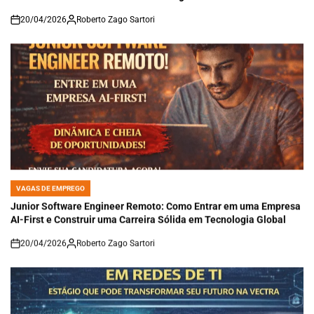
20/04/2026
Roberto Zago Sartori
on
VAGAS DE EMPREGO
POSTED
IN
Junior Software Engineer Remoto: Como Entrar em uma Empresa
AI-First e Construir uma Carreira Sólida em Tecnologia Global
20/04/2026
Roberto Zago Sartori
on