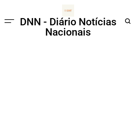
Skip
to
content
DNN - Diário Notícias
Menu
Sear
Nacionais