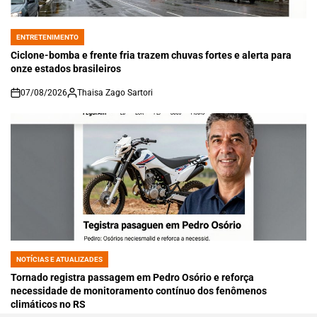
ENTRETENIMENTO
POSTED
IN
Ciclone-bomba e frente fria trazem chuvas fortes e alerta para
onze estados brasileiros
07/08/2026
Thaisa Zago Sartori
on
NOTÍCIAS E ATUALIZADES
POSTED
IN
Tornado registra passagem em Pedro Osório e reforça
necessidade de monitoramento contínuo dos fenômenos
climáticos no RS