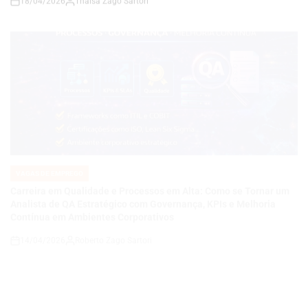
VAGAS DE EMPREGO
POSTED
IN
Carreira em Qualidade e Processos em Alta: Como se Tornar um
Analista de QA Estratégico com Governança, KPIs e Melhoria
Contínua em Ambientes Corporativos
14/04/2026
Roberto Zago Sartori
on