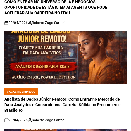
IN
COMO ENTRAR NO UNIVERSO DE IA E NEGÓCIOS:
OPORTUNIDADE DE ESTÁGIO EM AI AGENTS QUE PODE
ACELERAR SUA CARREIRA NO ITAÚ
20/04/2026
Roberto Zago Sartori
on
VAGAS DE EMPREGO
POSTED
IN
Analista de Dados Júnior Remoto: Como Entrar no Mercado de
Data Analytics e Construir uma Carreira Sólida no E-commerce
Brasileiro
20/04/2026
Roberto Zago Sartori
on