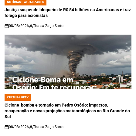
NOTÍCIAS E ATUALIZADES
POSTED
IN
Justiça suspende bloqueio de R$ 54 bilhões na Americanas e traz
fôlego para acionistas
08/08/2026
Thaisa Zago Sartori
on
CULTURA GEEK
POSTED
IN
Ciclone-bomba e tornado em Pedro Osório: impactos,
recuperação e novas projeções meteorológicas no Rio Grande do
Sul
08/08/2026
Thaisa Zago Sartori
on