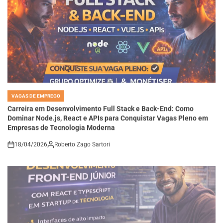
VAGAS DE EMPREGO
POSTED
IN
Carreira em Desenvolvimento Full Stack e Back-End: Como
Dominar Node.js, React e APIs para Conquistar Vagas Pleno em
Empresas de Tecnologia Moderna
18/04/2026
Roberto Zago Sartori
on