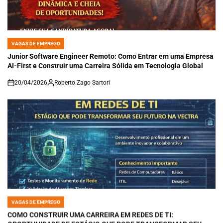
VAGAS DE EMPREGO
POSTED
IN
Junior Software Engineer Remoto: Como Entrar em uma Empresa
AI-First e Construir uma Carreira Sólida em Tecnologia Global
20/04/2026
Roberto Zago Sartori
on
VAGAS DE EMPREGO
POSTED
IN
COMO CONSTRUIR UMA CARREIRA EM REDES DE TI:
OPORTUNIDADE DE ESTÁGIO QUE PODE TRANSFORMAR SEU