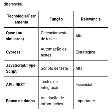
diferencial.
Tecnologia/Ferr
Função
Relevância
amenta
Qase (ou
Gerenciamento
Alta
similares)
de testes
Automação de
Cypress
Estratégica
testes
JavaScript/Type
Scripts de teste
Alta
Script
Testes de
APIs REST
Essencial
integração
Validação de
Banco de dados
Importante
informações