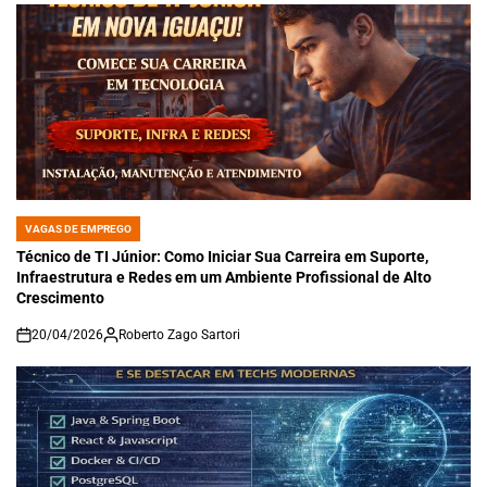
VAGAS DE EMPREGO
POSTED
IN
Técnico de TI Júnior: Como Iniciar Sua Carreira em Suporte,
Infraestrutura e Redes em um Ambiente Profissional de Alto
Crescimento
20/04/2026
Roberto Zago Sartori
on