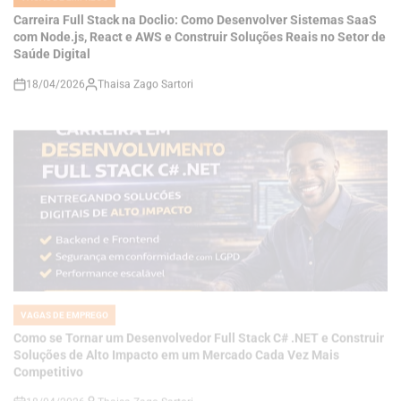
Saúde Digital
18/04/2026
Thaisa Zago Sartori
on
VAGAS DE EMPREGO
POSTED
IN
Como se Tornar um Desenvolvedor Full Stack C# .NET e Construir
Soluções de Alto Impacto em um Mercado Cada Vez Mais
Competitivo
18/04/2026
Thaisa Zago Sartori
on