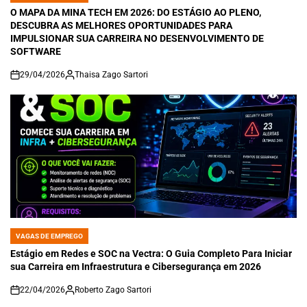
IN
O MAPA DA MINA TECH EM 2026: DO ESTÁGIO AO PLENO,
DESCUBRA AS MELHORES OPORTUNIDADES PARA
IMPULSIONAR SUA CARREIRA NO DESENVOLVIMENTO DE
SOFTWARE
29/04/2026
Thaisa Zago Sartori
on
VAGAS DE EMPREGO
POSTED
IN
Estágio em Redes e SOC na Vectra: O Guia Completo Para Iniciar
sua Carreira em Infraestrutura e Cibersegurança em 2026
22/04/2026
Roberto Zago Sartori
on