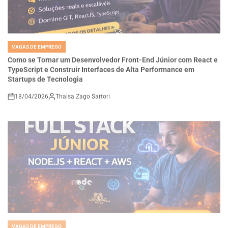
VAGAS DE EMPREGO
POSTED
IN
Como se Tornar um Desenvolvedor Front-End Júnior com React e
TypeScript e Construir Interfaces de Alta Performance em
Startups de Tecnologia
18/04/2026
Thaisa Zago Sartori
on
VAGAS DE EMPREGO
POSTED
IN
Carreira Full Stack na Doclio: Como Desenvolver Sistemas SaaS
com Node.js, React e AWS e Construir Soluções Reais no Setor de