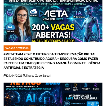
VAGAS DE EMPREGO
POSTED
IN
#METATEAM 2026: O FUTURO DA TRANSFORMAÇÃO DIGITAL
ESTÁ SENDO CONSTRUÍDO AGORA – DESCUBRA COMO FAZER
PARTE DE UM TIME QUE RECRIA O AMANHÃ COM INTELIGÊNCIA
ARTIFICIAL E ESTRATÉGIA
29/04/2026
Thaisa Zago Sartori
on