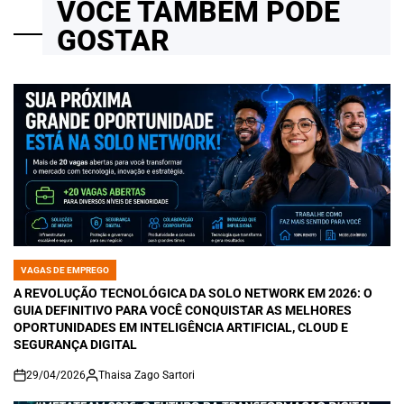
VOCÊ TAMBÉM PODE
GOSTAR
VAGAS DE EMPREGO
POSTED
IN
A REVOLUÇÃO TECNOLÓGICA DA SOLO NETWORK EM 2026: O
GUIA DEFINITIVO PARA VOCÊ CONQUISTAR AS MELHORES
OPORTUNIDADES EM INTELIGÊNCIA ARTIFICIAL, CLOUD E
SEGURANÇA DIGITAL
29/04/2026
Thaisa Zago Sartori
on