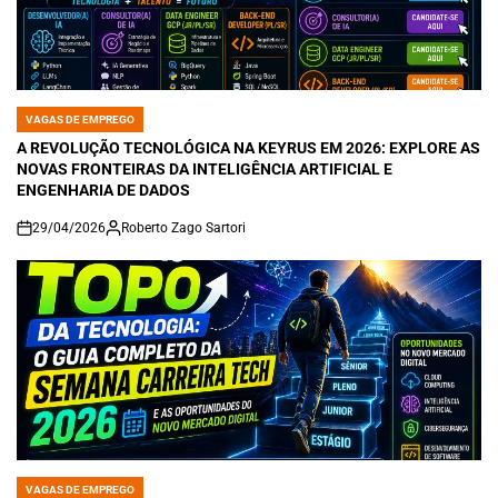
VAGAS DE EMPREGO
POSTED
IN
A REVOLUÇÃO TECNOLÓGICA NA KEYRUS EM 2026: EXPLORE AS
NOVAS FRONTEIRAS DA INTELIGÊNCIA ARTIFICIAL E
ENGENHARIA DE DADOS
29/04/2026
Roberto Zago Sartori
on
VAGAS DE EMPREGO
POSTED