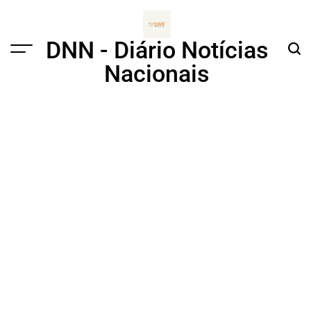
Skip
to
content
DNN - Diário Notícias
Menu
Sear
Nacionais