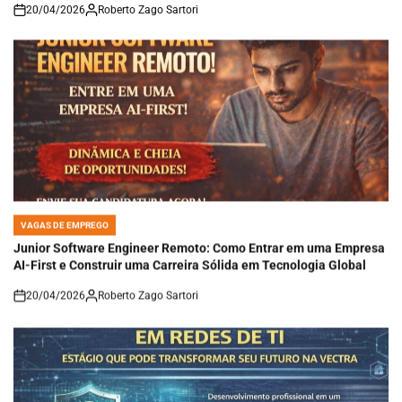
20/04/2026
Roberto Zago Sartori
on
VAGAS DE EMPREGO
POSTED
IN
Junior Software Engineer Remoto: Como Entrar em uma Empresa
AI-First e Construir uma Carreira Sólida em Tecnologia Global
20/04/2026
Roberto Zago Sartori
on