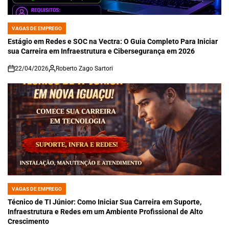
VAGAS DE EMPREGO
POSTED
IN
Estágio em Redes e SOC na Vectra: O Guia Completo Para Iniciar
sua Carreira em Infraestrutura e Cibersegurança em 2026
22/04/2026
Roberto Zago Sartori
on
VAGAS DE EMPREGO
POSTED
IN
Técnico de TI Júnior: Como Iniciar Sua Carreira em Suporte,
Infraestrutura e Redes em um Ambiente Profissional de Alto
Crescimento