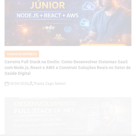
VAGAS DE EMPREGO
POSTED
IN
Carreira Full Stack na Doclio: Como Desenvolver Sistemas SaaS
com Node.js, React e AWS e Construir Soluções Reais no Setor de
Saúde Digital
18/04/2026
Thaisa Zago Sartori
on
VAGAS DE EMPREGO
POSTED