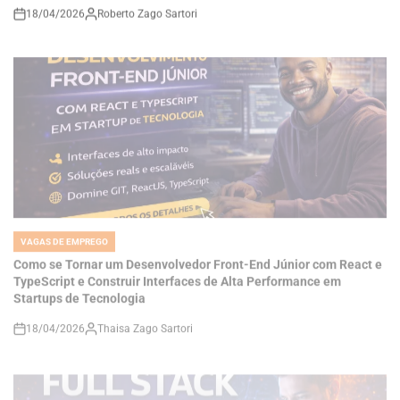
VAGAS DE EMPREGO
POSTED
IN
Como se Tornar um Desenvolvedor Front-End Júnior com React e
TypeScript e Construir Interfaces de Alta Performance em
Startups de Tecnologia
18/04/2026
Thaisa Zago Sartori
on