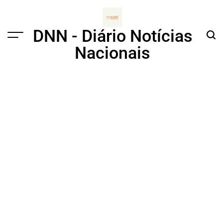
Skip
to
content
DNN - Diário Notícias
Menu
Sear
Nacionais