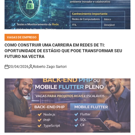
VAGAS DE EMPREGO
POSTED
IN
COMO CONSTRUIR UMA CARREIRA EM REDES DE TI:
OPORTUNIDADE DE ESTÁGIO QUE PODE TRANSFORMAR SEU
FUTURO NA VECTRA
20/04/2026
Roberto Zago Sartori
on
VAGAS DE EMPREGO
POSTED