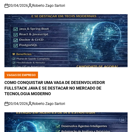
20/04/2026
Roberto Zago Sartori
on
VAGAS DE EMPREGO
POSTED
IN
COMO CONQUISTAR UMA VAGA DE DESENVOLVEDOR
FULLSTACK JAVA E SE DESTACAR NO MERCADO DE
TECNOLOGIA MODERNO
20/04/2026
Roberto Zago Sartori
on