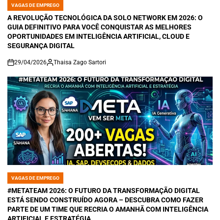
VAGAS DE EMPREGO
POSTED
IN
A REVOLUÇÃO TECNOLÓGICA DA SOLO NETWORK EM 2026: O
GUIA DEFINITIVO PARA VOCÊ CONQUISTAR AS MELHORES
OPORTUNIDADES EM INTELIGÊNCIA ARTIFICIAL, CLOUD E
SEGURANÇA DIGITAL
29/04/2026
Thaisa Zago Sartori
on
VAGAS DE EMPREGO
POSTED
IN
#METATEAM 2026: O FUTURO DA TRANSFORMAÇÃO DIGITAL
ESTÁ SENDO CONSTRUÍDO AGORA – DESCUBRA COMO FAZER
PARTE DE UM TIME QUE RECRIA O AMANHÃ COM INTELIGÊNCIA
ARTIFICIAL E ESTRATÉGIA