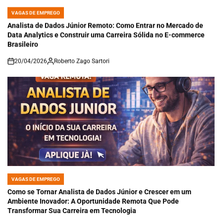
VAGAS DE EMPREGO
POSTED
IN
Analista de Dados Júnior Remoto: Como Entrar no Mercado de
Data Analytics e Construir uma Carreira Sólida no E-commerce
Brasileiro
20/04/2026
Roberto Zago Sartori
on
VAGAS DE EMPREGO
POSTED
IN
Como se Tornar Analista de Dados Júnior e Crescer em um
Ambiente Inovador: A Oportunidade Remota Que Pode
Transformar Sua Carreira em Tecnologia