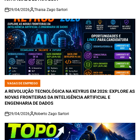
29/04/2026
Thaisa Zago Sartori
on
VAGAS DE EMPREGO
POSTED
IN
A REVOLUÇÃO TECNOLÓGICA NA KEYRUS EM 2026: EXPLORE AS
NOVAS FRONTEIRAS DA INTELIGÊNCIA ARTIFICIAL E
ENGENHARIA DE DADOS
29/04/2026
Roberto Zago Sartori
on