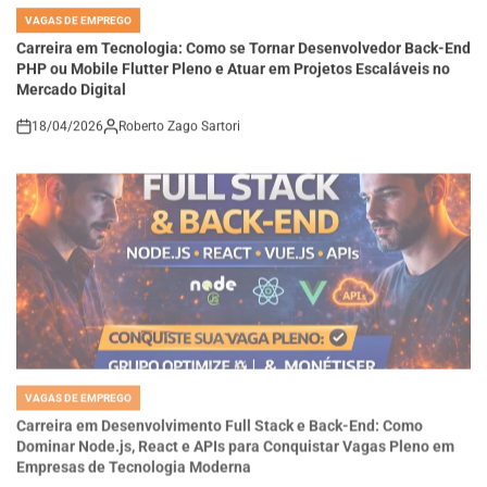
IN
Carreira em Tecnologia: Como se Tornar Desenvolvedor Back-End
PHP ou Mobile Flutter Pleno e Atuar em Projetos Escaláveis no
Mercado Digital
18/04/2026
Roberto Zago Sartori
on
VAGAS DE EMPREGO
POSTED
IN
Carreira em Desenvolvimento Full Stack e Back-End: Como
Dominar Node.js, React e APIs para Conquistar Vagas Pleno em
Empresas de Tecnologia Moderna
18/04/2026
Roberto Zago Sartori
on