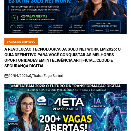
VAGAS DE EMPREGO
POSTED
IN
A REVOLUÇÃO TECNOLÓGICA DA SOLO NETWORK EM 2026: O
GUIA DEFINITIVO PARA VOCÊ CONQUISTAR AS MELHORES
OPORTUNIDADES EM INTELIGÊNCIA ARTIFICIAL, CLOUD E
SEGURANÇA DIGITAL
29/04/2026
Thaisa Zago Sartori
on