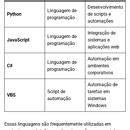
Desenvolvimento
Linguagem de
Python
de scripts e
programação
automações
Integração de
Linguagem de
JavaScript
sistemas e
programação
aplicações web
Automação em
Linguagem de
C#
ambientes
programação
corporativos
Automação de
Script de
tarefas em
VBS
automação
sistemas
Windows
Essas linguagens são frequentemente utilizadas em