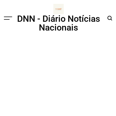
Skip
to
content
DNN - Diário Notícias
Menu
Sear
Nacionais