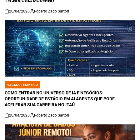
TECNOLOGIA MODERNO
20/04/2026
Roberto Zago Sartori
on
VAGAS DE EMPREGO
POSTED
IN
COMO ENTRAR NO UNIVERSO DE IA E NEGÓCIOS:
OPORTUNIDADE DE ESTÁGIO EM AI AGENTS QUE PODE
ACELERAR SUA CARREIRA NO ITAÚ
20/04/2026
Roberto Zago Sartori
on