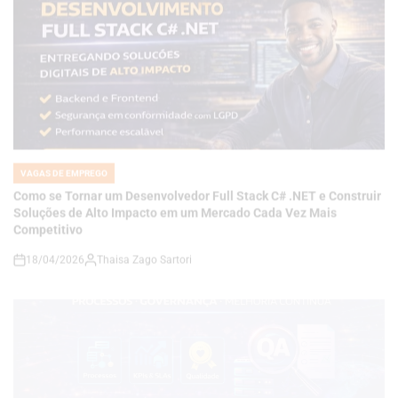
VAGAS DE EMPREGO
POSTED
IN
Como se Tornar um Desenvolvedor Full Stack C# .NET e Construir
Soluções de Alto Impacto em um Mercado Cada Vez Mais
Competitivo
18/04/2026
Thaisa Zago Sartori
on
VAGAS DE EMPREGO