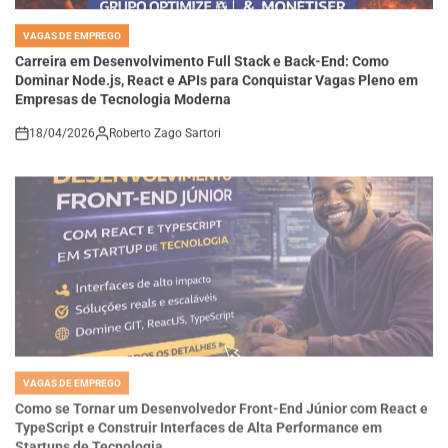
VAGAS DE EMPREGO
POSTED
IN
Carreira em Desenvolvimento Full Stack e Back-End: Como
Dominar Node.js, React e APIs para Conquistar Vagas Pleno em
Empresas de Tecnologia Moderna
18/04/2026
Roberto Zago Sartori
on
VAGAS DE EMPREGO
POSTED
IN
Como se Tornar um Desenvolvedor Front-End Júnior com React e
TypeScript e Construir Interfaces de Alta Performance em
Startups de Tecnologia
18/04/2026
Thaisa Zago Sartori