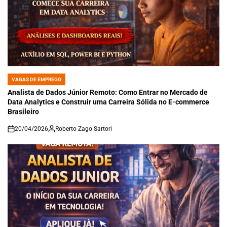
VAGAS DE EMPREGO
POSTED
IN
Analista de Dados Júnior Remoto: Como Entrar no Mercado de
Data Analytics e Construir uma Carreira Sólida no E-commerce
Brasileiro
20/04/2026
Roberto Zago Sartori
on