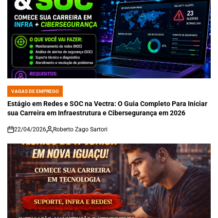
VAGAS DE EMPREGO
POSTED
IN
Estágio em Redes e SOC na Vectra: O Guia Completo Para Iniciar
sua Carreira em Infraestrutura e Cibersegurança em 2026
22/04/2026
Roberto Zago Sartori
on