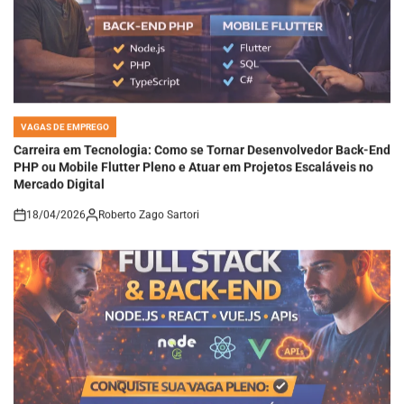
VAGAS DE EMPREGO
POSTED
IN
Carreira em Tecnologia: Como se Tornar Desenvolvedor Back-End
PHP ou Mobile Flutter Pleno e Atuar em Projetos Escaláveis no
Mercado Digital
18/04/2026
Roberto Zago Sartori
on