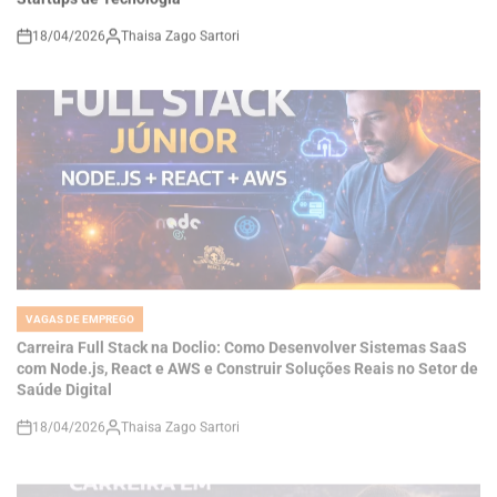
on
VAGAS DE EMPREGO
POSTED
IN
Carreira Full Stack na Doclio: Como Desenvolver Sistemas SaaS
com Node.js, React e AWS e Construir Soluções Reais no Setor de
Saúde Digital
18/04/2026
Thaisa Zago Sartori
on