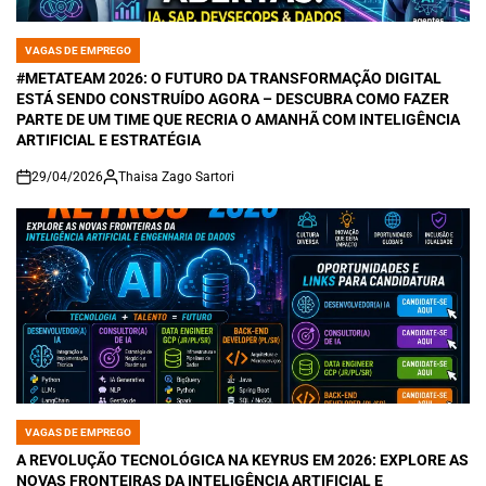
VAGAS DE EMPREGO
POSTED
IN
#METATEAM 2026: O FUTURO DA TRANSFORMAÇÃO DIGITAL
ESTÁ SENDO CONSTRUÍDO AGORA – DESCUBRA COMO FAZER
PARTE DE UM TIME QUE RECRIA O AMANHÃ COM INTELIGÊNCIA
ARTIFICIAL E ESTRATÉGIA
29/04/2026
Thaisa Zago Sartori
on
VAGAS DE EMPREGO
POSTED
IN
A REVOLUÇÃO TECNOLÓGICA NA KEYRUS EM 2026: EXPLORE AS
NOVAS FRONTEIRAS DA INTELIGÊNCIA ARTIFICIAL E