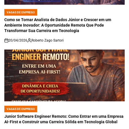
VAGAS DE EMPREGO
POSTED
IN
Como se Tornar Analista de Dados Júnior e Crescer em um
Ambiente Inovador: A Oportunidade Remota Que Pode
Transformar Sua Carreira em Tecnologia
20/04/2026
Roberto Zago Sartori
on
VAGAS DE EMPREGO
POSTED
IN
Junior Software Engineer Remoto: Como Entrar em uma Empresa
AI-First e Construir uma Carreira Sólida em Tecnologia Global