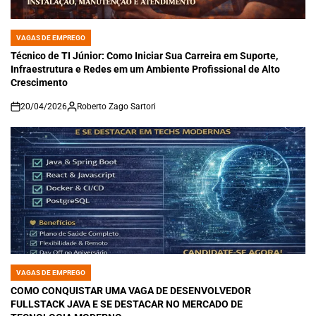
VAGAS DE EMPREGO
POSTED
IN
Técnico de TI Júnior: Como Iniciar Sua Carreira em Suporte,
Infraestrutura e Redes em um Ambiente Profissional de Alto
Crescimento
20/04/2026
Roberto Zago Sartori
on
VAGAS DE EMPREGO
POSTED
IN
COMO CONQUISTAR UMA VAGA DE DESENVOLVEDOR
FULLSTACK JAVA E SE DESTACAR NO MERCADO DE