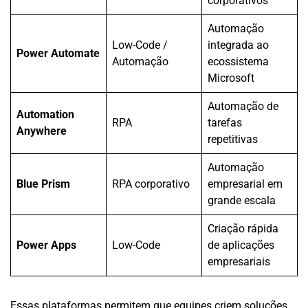
corporativos
Automação
Low-Code /
integrada ao
Power Automate
Automação
ecossistema
Microsoft
Automação de
Automation
RPA
tarefas
Anywhere
repetitivas
Automação
Blue Prism
RPA corporativo
empresarial em
grande escala
Criação rápida
Power Apps
Low-Code
de aplicações
empresariais
Essas plataformas permitem que equipes criem soluções