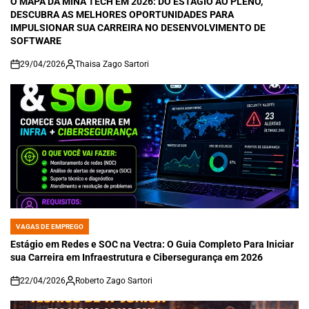
O MAPA DA MINA TECH EM 2026: DO ESTÁGIO AO PLENO,
DESCUBRA AS MELHORES OPORTUNIDADES PARA
IMPULSIONAR SUA CARREIRA NO DESENVOLVIMENTO DE
SOFTWARE
29/04/2026
Thaisa Zago Sartori
on
VAGAS DE EMPREGO
POSTED
IN
Estágio em Redes e SOC na Vectra: O Guia Completo Para Iniciar
sua Carreira em Infraestrutura e Cibersegurança em 2026
22/04/2026
Roberto Zago Sartori
on