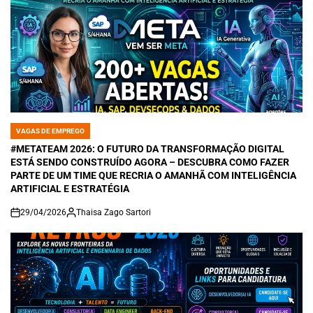
VAGAS DE EMPREGO
POSTED
IN
#METATEAM 2026: O FUTURO DA TRANSFORMAÇÃO DIGITAL
ESTÁ SENDO CONSTRUÍDO AGORA – DESCUBRA COMO FAZER
PARTE DE UM TIME QUE RECRIA O AMANHÃ COM INTELIGÊNCIA
ARTIFICIAL E ESTRATÉGIA
29/04/2026
Thaisa Zago Sartori
on