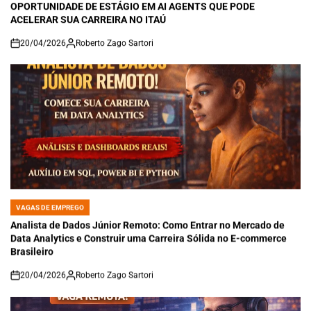
OPORTUNIDADE DE ESTÁGIO EM AI AGENTS QUE PODE
ACELERAR SUA CARREIRA NO ITAÚ
20/04/2026
Roberto Zago Sartori
on
VAGAS DE EMPREGO
POSTED
IN
Analista de Dados Júnior Remoto: Como Entrar no Mercado de
Data Analytics e Construir uma Carreira Sólida no E-commerce
Brasileiro
20/04/2026
Roberto Zago Sartori
on