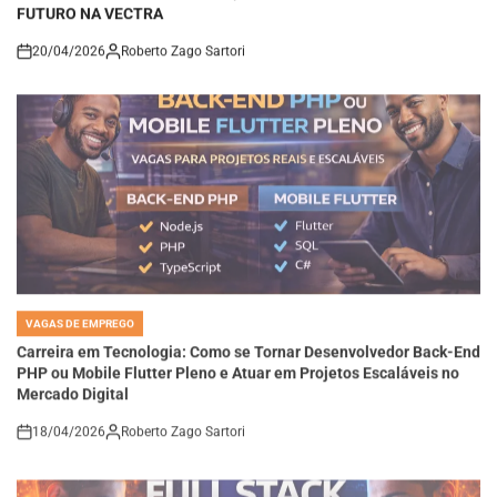
20/04/2026
Roberto Zago Sartori
on
VAGAS DE EMPREGO
POSTED
IN
Carreira em Tecnologia: Como se Tornar Desenvolvedor Back-End
PHP ou Mobile Flutter Pleno e Atuar em Projetos Escaláveis no
Mercado Digital
18/04/2026
Roberto Zago Sartori
on