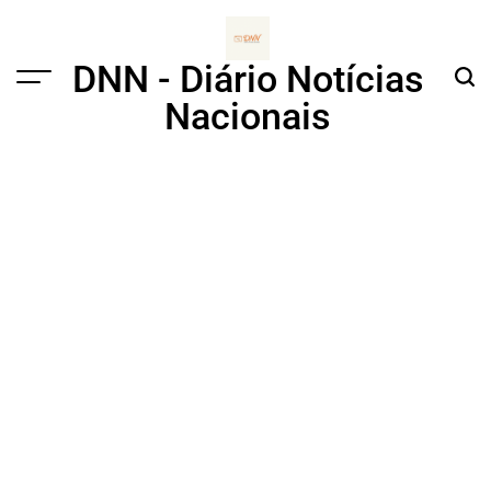
Skip
to
content
DNN - Diário Notícias
Menu
Sear
Nacionais