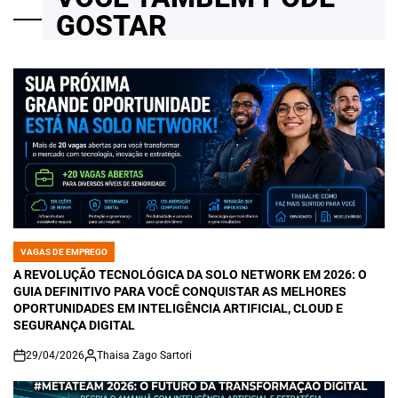
GOSTAR
VAGAS DE EMPREGO
POSTED
IN
A REVOLUÇÃO TECNOLÓGICA DA SOLO NETWORK EM 2026: O
GUIA DEFINITIVO PARA VOCÊ CONQUISTAR AS MELHORES
OPORTUNIDADES EM INTELIGÊNCIA ARTIFICIAL, CLOUD E
SEGURANÇA DIGITAL
29/04/2026
Thaisa Zago Sartori
on