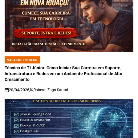
VAGAS DE EMPREGO
POSTED
IN
Técnico de TI Júnior: Como Iniciar Sua Carreira em Suporte,
Infraestrutura e Redes em um Ambiente Profissional de Alto
Crescimento
20/04/2026
Roberto Zago Sartori
on