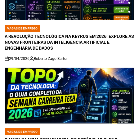
VAGAS DE EMPREGO
POSTED
IN
A REVOLUÇÃO TECNOLÓGICA NA KEYRUS EM 2026: EXPLORE AS
NOVAS FRONTEIRAS DA INTELIGÊNCIA ARTIFICIAL E
ENGENHARIA DE DADOS
29/04/2026
Roberto Zago Sartori
on
VAGAS DE EMPREGO
POSTED
IN