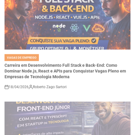
VAGAS DE EMPREGO
POSTED
IN
Carreira em Desenvolvimento Full Stack e Back-End: Como
Dominar Node.js, React e APIs para Conquistar Vagas Pleno em
Empresas de Tecnologia Moderna
18/04/2026
Roberto Zago Sartori
on