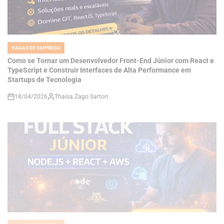
VAGAS DE EMPREGO
POSTED
IN
Como se Tornar um Desenvolvedor Front-End Júnior com React e
TypeScript e Construir Interfaces de Alta Performance em
Startups de Tecnologia
18/04/2026
Thaisa Zago Sartori
on
VAGAS DE EMPREGO
POSTED
IN
Carreira Full Stack na Doclio: Como Desenvolver Sistemas SaaS
com Node.js, React e AWS e Construir Soluções Reais no Setor de
Saúde Digital