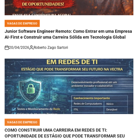
VAGAS DE EMPREGO
POSTED
IN
Junior Software Engineer Remoto: Como Entrar em uma Empresa
AI-First e Construir uma Carreira Sólida em Tecnologia Global
20/04/2026
Roberto Zago Sartori
on
VAGAS DE EMPREGO
POSTED
IN
COMO CONSTRUIR UMA CARREIRA EM REDES DE TI:
OPORTUNIDADE DE ESTÁGIO QUE PODE TRANSFORMAR SEU
FUTURO NA VECTRA