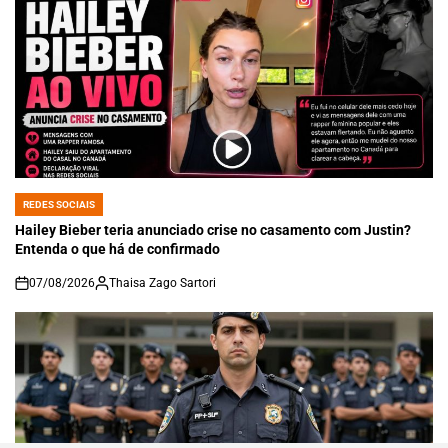
REDES SOCIAIS
POSTED
IN
Hailey Bieber teria anunciado crise no casamento com Justin?
Entenda o que há de confirmado
07/08/2026
Thaisa Zago Sartori
on