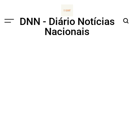
Skip
to
content
DNN - Diário Notícias
Menu
Sear
Nacionais