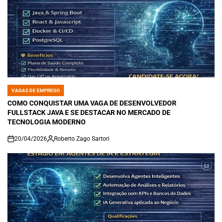
VAGAS DE EMPREGO
POSTED
IN
COMO CONQUISTAR UMA VAGA DE DESENVOLVEDOR
FULLSTACK JAVA E SE DESTACAR NO MERCADO DE
TECNOLOGIA MODERNO
20/04/2026
Roberto Zago Sartori
on