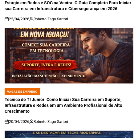
IN
Estágio em Redes e SOC na Vectra: O Guia Completo Para Iniciar
sua Carreira em Infraestrutura e Cibersegurança em 2026
22/04/2026
Roberto Zago Sartori
on
VAGAS DE EMPREGO
POSTED
IN
Técnico de TI Júnior: Como Iniciar Sua Carreira em Suporte,
Infraestrutura e Redes em um Ambiente Profissional de Alto
Crescimento
20/04/2026
Roberto Zago Sartori
on