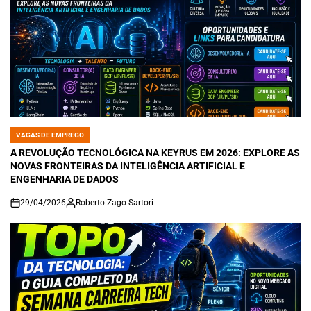
VAGAS DE EMPREGO
POSTED
IN
A REVOLUÇÃO TECNOLÓGICA NA KEYRUS EM 2026: EXPLORE AS
NOVAS FRONTEIRAS DA INTELIGÊNCIA ARTIFICIAL E
ENGENHARIA DE DADOS
29/04/2026
Roberto Zago Sartori
on