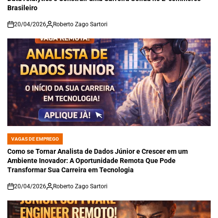
Brasileiro
20/04/2026
Roberto Zago Sartori
on
VAGAS DE EMPREGO
POSTED
IN
Como se Tornar Analista de Dados Júnior e Crescer em um
Ambiente Inovador: A Oportunidade Remota Que Pode
Transformar Sua Carreira em Tecnologia
20/04/2026
Roberto Zago Sartori
on