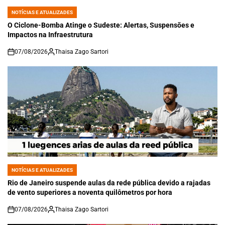
NOTÍCIAS E ATUALIZADES
POSTED
IN
O Ciclone-Bomba Atinge o Sudeste: Alertas, Suspensões e
Impactos na Infraestrutura
07/08/2026
Thaisa Zago Sartori
on
NOTÍCIAS E ATUALIZADES
POSTED
IN
Rio de Janeiro suspende aulas da rede pública devido a rajadas
de vento superiores a noventa quilômetros por hora
07/08/2026
Thaisa Zago Sartori
on