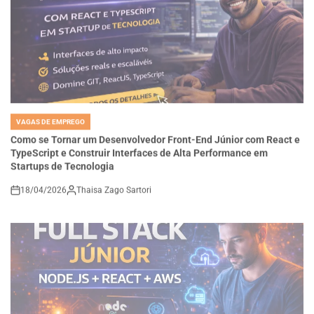
VAGAS DE EMPREGO
POSTED
IN
Como se Tornar um Desenvolvedor Front-End Júnior com React e
TypeScript e Construir Interfaces de Alta Performance em
Startups de Tecnologia
18/04/2026
Thaisa Zago Sartori
on