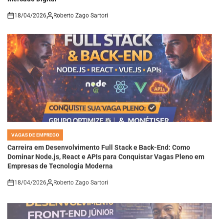
18/04/2026
Roberto Zago Sartori
on
VAGAS DE EMPREGO
POSTED
IN
Carreira em Desenvolvimento Full Stack e Back-End: Como
Dominar Node.js, React e APIs para Conquistar Vagas Pleno em
Empresas de Tecnologia Moderna
18/04/2026
Roberto Zago Sartori
on