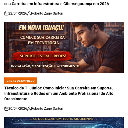
sua Carreira em Infraestrutura e Cibersegurança em 2026
22/04/2026
Roberto Zago Sartori
on
VAGAS DE EMPREGO
POSTED
IN
Técnico de TI Júnior: Como Iniciar Sua Carreira em Suporte,
Infraestrutura e Redes em um Ambiente Profissional de Alto
Crescimento
20/04/2026
Roberto Zago Sartori
on