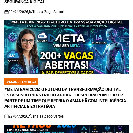
SEGURANÇA DIGITAL
29/04/2026
Thaisa Zago Sartori
on
VAGAS DE EMPREGO
POSTED
IN
#METATEAM 2026: O FUTURO DA TRANSFORMAÇÃO DIGITAL
ESTÁ SENDO CONSTRUÍDO AGORA – DESCUBRA COMO FAZER
PARTE DE UM TIME QUE RECRIA O AMANHÃ COM INTELIGÊNCIA
ARTIFICIAL E ESTRATÉGIA
29/04/2026
Thaisa Zago Sartori
on