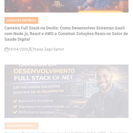
VAGAS DE EMPREGO
POSTED
IN
Carreira Full Stack na Doclio: Como Desenvolver Sistemas SaaS
com Node.js, React e AWS e Construir Soluções Reais no Setor de
Saúde Digital
18/04/2026
Thaisa Zago Sartori
on
VAGAS DE EMPREGO
POSTED
IN
Como se Tornar um Desenvolvedor Full Stack C# .NET e Construir
Soluções de Alto Impacto em um Mercado Cada Vez Mais
Competitivo
18/04/2026
Thaisa Zago Sartori
on