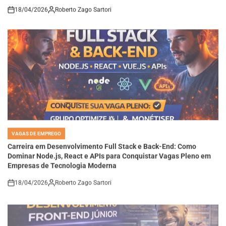
18/04/2026
Roberto Zago Sartori
on
VAGAS DE EMPREGO
POSTED
IN
Carreira em Desenvolvimento Full Stack e Back-End: Como
Dominar Node.js, React e APIs para Conquistar Vagas Pleno em
Empresas de Tecnologia Moderna
18/04/2026
Roberto Zago Sartori
on