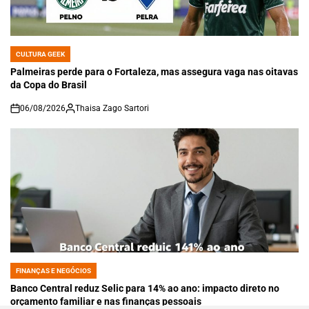
CULTURA GEEK
POSTED
IN
Palmeiras perde para o Fortaleza, mas assegura vaga nas oitavas
da Copa do Brasil
06/08/2026
Thaisa Zago Sartori
on
FINANÇAS E NEGÓCIOS
POSTED
IN
Banco Central reduz Selic para 14% ao ano: impacto direto no
orçamento familiar e nas finanças pessoais