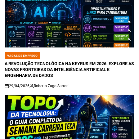
VAGAS DE EMPREGO
POSTED
IN
A REVOLUÇÃO TECNOLÓGICA NA KEYRUS EM 2026: EXPLORE AS
NOVAS FRONTEIRAS DA INTELIGÊNCIA ARTIFICIAL E
ENGENHARIA DE DADOS
29/04/2026
Roberto Zago Sartori
on