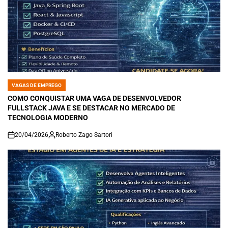
VAGAS DE EMPREGO
POSTED
IN
COMO CONQUISTAR UMA VAGA DE DESENVOLVEDOR
FULLSTACK JAVA E SE DESTACAR NO MERCADO DE
TECNOLOGIA MODERNO
20/04/2026
Roberto Zago Sartori
on