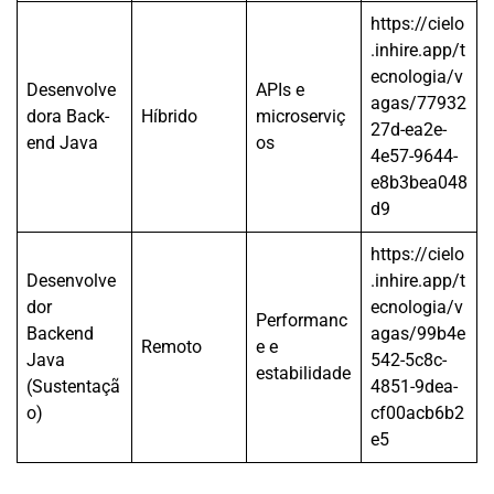
https://cielo
.inhire.app/t
ecnologia/v
Desenvolve
APIs e
agas/77932
dora Back-
Híbrido
microserviç
27d-ea2e-
end Java
os
4e57-9644-
e8b3bea048
d9
https://cielo
Desenvolve
.inhire.app/t
dor
ecnologia/v
Performanc
Backend
agas/99b4e
Remoto
e e
Java
542-5c8c-
estabilidade
(Sustentaçã
4851-9dea-
o)
cf00acb6b2
e5