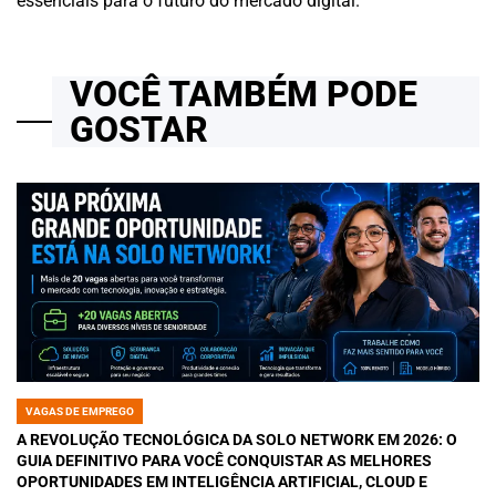
essenciais para o futuro do mercado digital.
VOCÊ TAMBÉM PODE
GOSTAR
VAGAS DE EMPREGO
POSTED
IN
A REVOLUÇÃO TECNOLÓGICA DA SOLO NETWORK EM 2026: O
GUIA DEFINITIVO PARA VOCÊ CONQUISTAR AS MELHORES
OPORTUNIDADES EM INTELIGÊNCIA ARTIFICIAL, CLOUD E