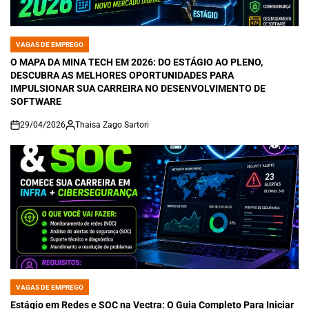
VAGAS DE EMPREGO
POSTED
IN
O MAPA DA MINA TECH EM 2026: DO ESTÁGIO AO PLENO,
DESCUBRA AS MELHORES OPORTUNIDADES PARA
IMPULSIONAR SUA CARREIRA NO DESENVOLVIMENTO DE
SOFTWARE
29/04/2026
Thaisa Zago Sartori
on
VAGAS DE EMPREGO
POSTED
IN
Estágio em Redes e SOC na Vectra: O Guia Completo Para Iniciar