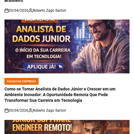
Brasileiro
20/04/2026
Roberto Zago Sartori
on
VAGAS DE EMPREGO
POSTED
IN
Como se Tornar Analista de Dados Júnior e Crescer em um
Ambiente Inovador: A Oportunidade Remota Que Pode
Transformar Sua Carreira em Tecnologia
20/04/2026
Roberto Zago Sartori
on