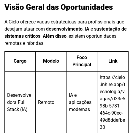
Visão Geral das Oportunidades
A Cielo oferece vagas estratégicas para profissionais que
desejam atuar com
desenvolvimento
,
IA
e
sustentação de
sistemas críticos
.
Além disso
, existem oportunidades
remotas e híbridas.
Foco
Cargo
Modelo
Link
Principal
https://cielo
.inhire.app/t
ecnologia/v
Desenvolve
IA e
agas/d33e5
dora Full
Remoto
aplicações
98b-5781-
Stack (IA)
modernas
464c-90ec-
49d8ddefbe
30