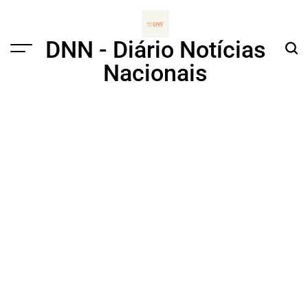
Skip
to
content
DNN - Diário Notícias
Menu
Sear
Nacionais