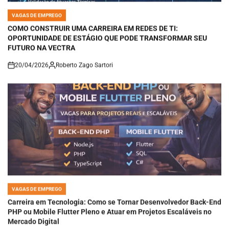
VAGAS DE EMPREGO
POSTED
IN
COMO CONSTRUIR UMA CARREIRA EM REDES DE TI:
OPORTUNIDADE DE ESTÁGIO QUE PODE TRANSFORMAR SEU
FUTURO NA VECTRA
20/04/2026
Roberto Zago Sartori
on
VAGAS DE EMPREGO
POSTED
IN
Carreira em Tecnologia: Como se Tornar Desenvolvedor Back-End
PHP ou Mobile Flutter Pleno e Atuar em Projetos Escaláveis no
Mercado Digital