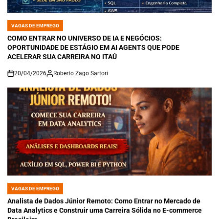
VAGAS DE EMPREGO
POSTED
IN
COMO ENTRAR NO UNIVERSO DE IA E NEGÓCIOS:
OPORTUNIDADE DE ESTÁGIO EM AI AGENTS QUE PODE
ACELERAR SUA CARREIRA NO ITAÚ
20/04/2026
Roberto Zago Sartori
on
VAGAS DE EMPREGO
POSTED
IN
Analista de Dados Júnior Remoto: Como Entrar no Mercado de
Data Analytics e Construir uma Carreira Sólida no E-commerce