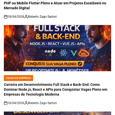
PHP ou Mobile Flutter Pleno e Atuar em Projetos Escaláveis no
Mercado Digital
18/04/2026
Roberto Zago Sartori
on
VAGAS DE EMPREGO
POSTED
IN
Carreira em Desenvolvimento Full Stack e Back-End: Como
Dominar Node.js, React e APIs para Conquistar Vagas Pleno em
Empresas de Tecnologia Moderna
18/04/2026
Roberto Zago Sartori
on