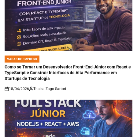
VAGAS DE EMPREGO
POSTED
IN
Como se Tornar um Desenvolvedor Front-End Júnior com React e
TypeScript e Construir Interfaces de Alta Performance em
Startups de Tecnologia
18/04/2026
Thaisa Zago Sartori
on