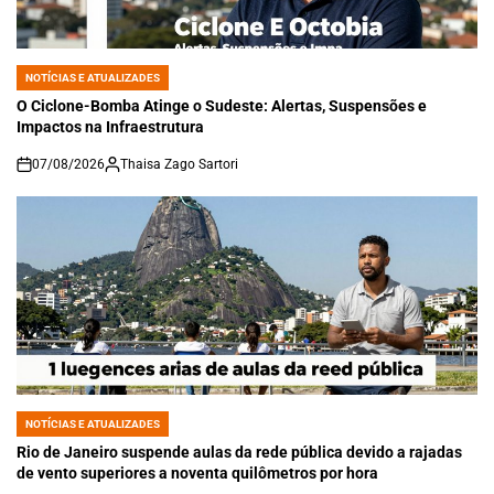
NOTÍCIAS E ATUALIZADES
POSTED
IN
O Ciclone-Bomba Atinge o Sudeste: Alertas, Suspensões e
Impactos na Infraestrutura
07/08/2026
Thaisa Zago Sartori
on
NOTÍCIAS E ATUALIZADES
POSTED
IN
Rio de Janeiro suspende aulas da rede pública devido a rajadas
de vento superiores a noventa quilômetros por hora