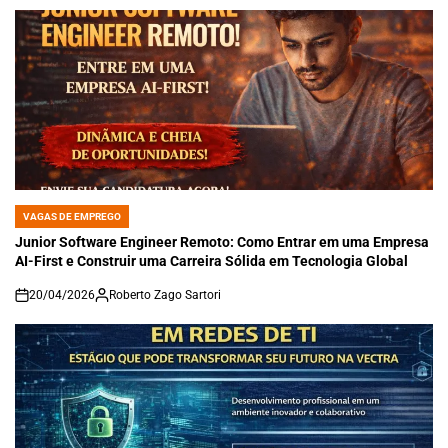
VAGAS DE EMPREGO
POSTED
IN
Junior Software Engineer Remoto: Como Entrar em uma Empresa
AI-First e Construir uma Carreira Sólida em Tecnologia Global
20/04/2026
Roberto Zago Sartori
on