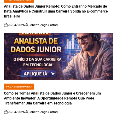
POSTED
IN
Analista de Dados Júnior Remoto: Como Entrar no Mercado de
Data Analytics e Construir uma Carreira Sólida no E-commerce
Brasileiro
20/04/2026
Roberto Zago Sartori
on
VAGAS DE EMPREGO
POSTED
IN
Como se Tornar Analista de Dados Júnior e Crescer em um
Ambiente Inovador: A Oportunidade Remota Que Pode
Transformar Sua Carreira em Tecnologia
20/04/2026
Roberto Zago Sartori
on