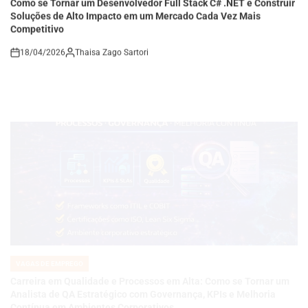
Soluções de Alto Impacto em um Mercado Cada Vez Mais
Competitivo
18/04/2026
Thaisa Zago Sartori
on
VAGAS DE EMPREGO
POSTED
IN
Carreira em Qualidade e Processos em Alta: Como se Tornar um
Analista de QA Estratégico com Governança, KPIs e Melhoria
Contínua em Ambientes Corporativos
14/04/2026
Roberto Zago Sartori
on