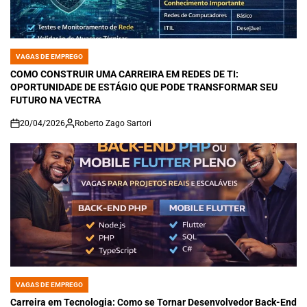
VAGAS DE EMPREGO
POSTED
IN
COMO CONSTRUIR UMA CARREIRA EM REDES DE TI:
OPORTUNIDADE DE ESTÁGIO QUE PODE TRANSFORMAR SEU
FUTURO NA VECTRA
20/04/2026
Roberto Zago Sartori
on
VAGAS DE EMPREGO
POSTED
IN
Carreira em Tecnologia: Como se Tornar Desenvolvedor Back-End