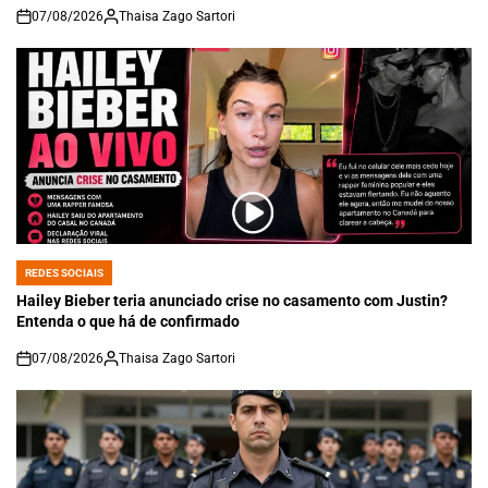
07/08/2026
Thaisa Zago Sartori
on
REDES SOCIAIS
POSTED
IN
Hailey Bieber teria anunciado crise no casamento com Justin?
Entenda o que há de confirmado
07/08/2026
Thaisa Zago Sartori
on