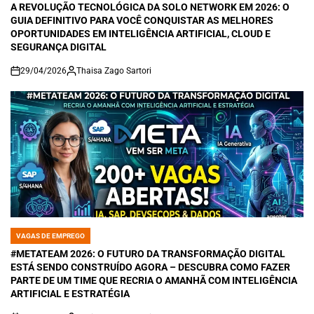
IN
A REVOLUÇÃO TECNOLÓGICA DA SOLO NETWORK EM 2026: O
GUIA DEFINITIVO PARA VOCÊ CONQUISTAR AS MELHORES
OPORTUNIDADES EM INTELIGÊNCIA ARTIFICIAL, CLOUD E
SEGURANÇA DIGITAL
29/04/2026
Thaisa Zago Sartori
on
VAGAS DE EMPREGO
POSTED
IN
#METATEAM 2026: O FUTURO DA TRANSFORMAÇÃO DIGITAL
ESTÁ SENDO CONSTRUÍDO AGORA – DESCUBRA COMO FAZER
PARTE DE UM TIME QUE RECRIA O AMANHÃ COM INTELIGÊNCIA
ARTIFICIAL E ESTRATÉGIA