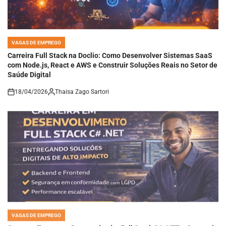
VAGAS DE EMPREGO
POSTED
IN
Carreira Full Stack na Doclio: Como Desenvolver Sistemas SaaS
com Node.js, React e AWS e Construir Soluções Reais no Setor de
Saúde Digital
18/04/2026
Thaisa Zago Sartori
on
VAGAS DE EMPREGO
POSTED
IN
Como se Tornar um Desenvolvedor Full Stack C# .NET e Construir