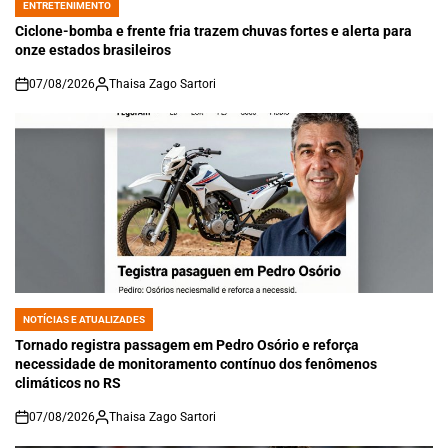
ENTRETENIMENTO
POSTED
IN
Ciclone-bomba e frente fria trazem chuvas fortes e alerta para
onze estados brasileiros
07/08/2026
Thaisa Zago Sartori
on
NOTÍCIAS E ATUALIZADES
POSTED
IN
Tornado registra passagem em Pedro Osório e reforça
necessidade de monitoramento contínuo dos fenômenos
climáticos no RS
07/08/2026
Thaisa Zago Sartori
on