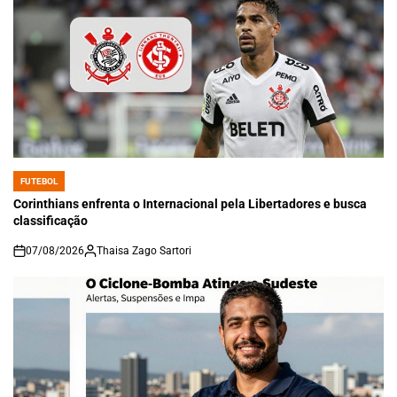
FUTEBOL
POSTED
IN
Corinthians enfrenta o Internacional pela Libertadores e busca
classificação
07/08/2026
Thaisa Zago Sartori
on