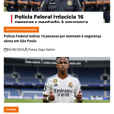
NOTÍCIAS E ATUALIZADES
POSTED
IN
Polícia Federal indícia 16 pessoas por atentado à segurança
aérea em São Paulo
06/08/2026
Thaisa Zago Sartori
on
FUTEBOL
POSTED