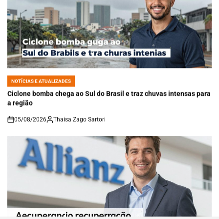
NOTÍCIAS E ATUALIZADES
POSTED
IN
Ciclone bomba chega ao Sul do Brasil e traz chuvas intensas para
a região
05/08/2026
Thaisa Zago Sartori
on