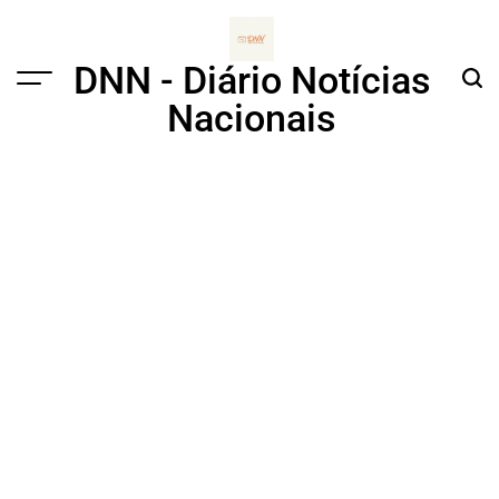
Skip
to
content
DNN - Diário Notícias
Menu
Sear
Nacionais