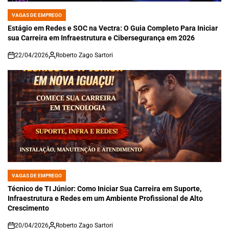
VAGAS DE EMPREGO
POSTED
IN
Estágio em Redes e SOC na Vectra: O Guia Completo Para Iniciar
sua Carreira em Infraestrutura e Cibersegurança em 2026
22/04/2026
Roberto Zago Sartori
on
VAGAS DE EMPREGO
POSTED
IN
Técnico de TI Júnior: Como Iniciar Sua Carreira em Suporte,
Infraestrutura e Redes em um Ambiente Profissional de Alto
Crescimento
20/04/2026
Roberto Zago Sartori