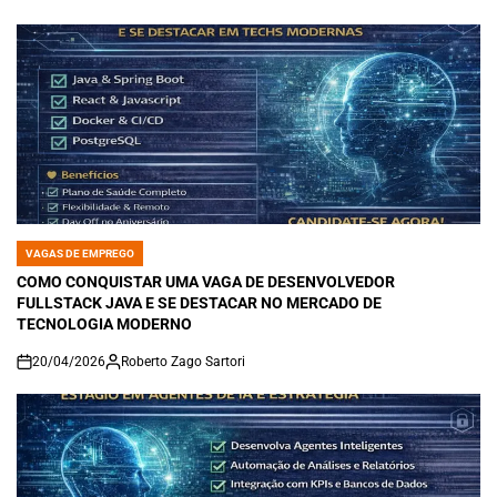
on
VAGAS DE EMPREGO
POSTED
IN
COMO CONQUISTAR UMA VAGA DE DESENVOLVEDOR
FULLSTACK JAVA E SE DESTACAR NO MERCADO DE
TECNOLOGIA MODERNO
20/04/2026
Roberto Zago Sartori
on