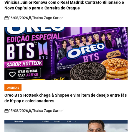
IN
Vinicius Júnior Renova com o Real Madrid: Contrato Bilionário e
Novo Capítulo para a Carreira do Craque
06/08/2026
Thaisa Zago Sartori
on
OFERTAS
POSTED
IN
Oreo BTS Hotteok chega à Shopee e vira item de desejo entre fãs
de K-pop e colecionadores
05/08/2026
Thaisa Zago Sartori
on