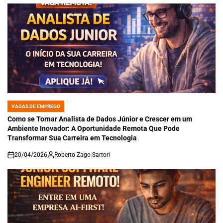
VAGAS DE EMPREGO
POSTED
IN
Como se Tornar Analista de Dados Júnior e Crescer em um
Ambiente Inovador: A Oportunidade Remota Que Pode
Transformar Sua Carreira em Tecnologia
20/04/2026
Roberto Zago Sartori
on