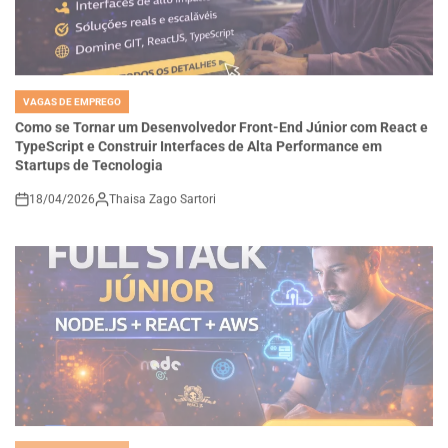
VAGAS DE EMPREGO
POSTED
IN
Como se Tornar um Desenvolvedor Front-End Júnior com React e
TypeScript e Construir Interfaces de Alta Performance em
Startups de Tecnologia
18/04/2026
Thaisa Zago Sartori
on
VAGAS DE EMPREGO
POSTED
IN
Carreira Full Stack na Doclio: Como Desenvolver Sistemas SaaS
com Node.js, React e AWS e Construir Soluções Reais no Setor de