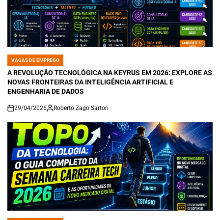
VAGAS DE EMPREGO
POSTED
IN
A REVOLUÇÃO TECNOLÓGICA NA KEYRUS EM 2026: EXPLORE AS
NOVAS FRONTEIRAS DA INTELIGÊNCIA ARTIFICIAL E
ENGENHARIA DE DADOS
29/04/2026
Roberto Zago Sartori
on