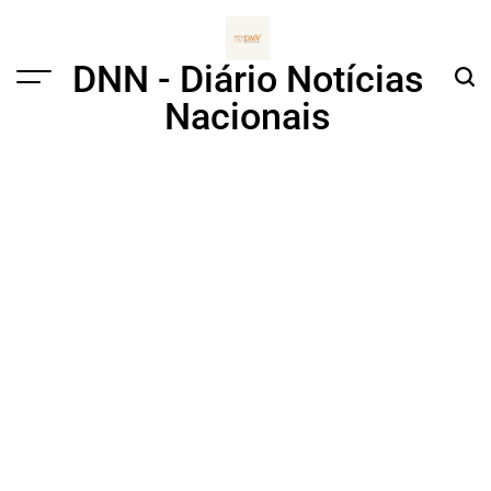
Skip
to
content
DNN - Diário Notícias
Menu
Sear
Nacionais