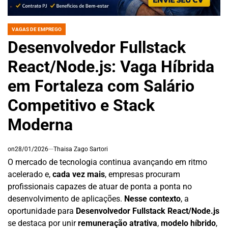
VAGAS DE EMPREGO
POSTED
IN
Desenvolvedor Fullstack
React/Node.js: Vaga Híbrida
em Fortaleza com Salário
Competitivo e Stack
Moderna
on
28/01/2026
Thaisa Zago Sartori
O mercado de tecnologia continua avançando em ritmo
acelerado e,
cada vez mais
, empresas procuram
profissionais capazes de atuar de ponta a ponta no
desenvolvimento de aplicações.
Nesse contexto
, a
oportunidade para
Desenvolvedor Fullstack React/Node.js
se destaca por unir
remuneração atrativa
,
modelo híbrido
,