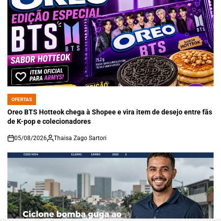
OFERTAS
POSTED
IN
Oreo BTS Hotteok chega à Shopee e vira item de desejo entre fãs
de K-pop e colecionadores
05/08/2026
Thaisa Zago Sartori
on