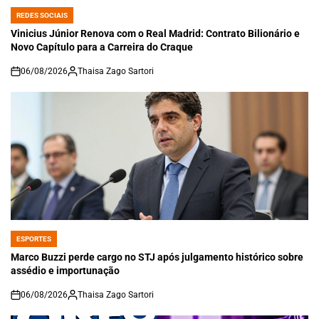
REDES SOCIAIS
POSTED
IN
Vinicius Júnior Renova com o Real Madrid: Contrato Bilionário e
Novo Capítulo para a Carreira do Craque
06/08/2026
Thaisa Zago Sartori
on
ESPORTES
POSTED
IN
Marco Buzzi perde cargo no STJ após julgamento histórico sobre
assédio e importunação
06/08/2026
Thaisa Zago Sartori
on