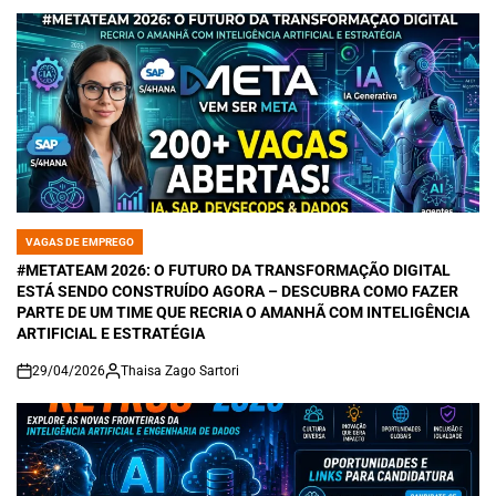
VAGAS DE EMPREGO
POSTED
IN
#METATEAM 2026: O FUTURO DA TRANSFORMAÇÃO DIGITAL
ESTÁ SENDO CONSTRUÍDO AGORA – DESCUBRA COMO FAZER
PARTE DE UM TIME QUE RECRIA O AMANHÃ COM INTELIGÊNCIA
ARTIFICIAL E ESTRATÉGIA
29/04/2026
Thaisa Zago Sartori
on