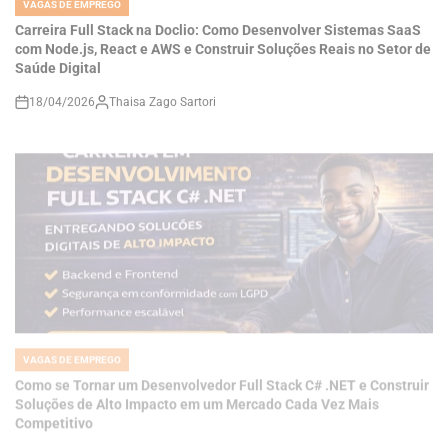
Saúde Digital
18/04/2026
Thaisa Zago Sartori
on
VAGAS DE EMPREGO
POSTED
IN
Como se Tornar um Desenvolvedor Full Stack C# .NET e Construir
Soluções de Alto Impacto em um Mercado Cada Vez Mais
Competitivo
18/04/2026
Thaisa Zago Sartori
on