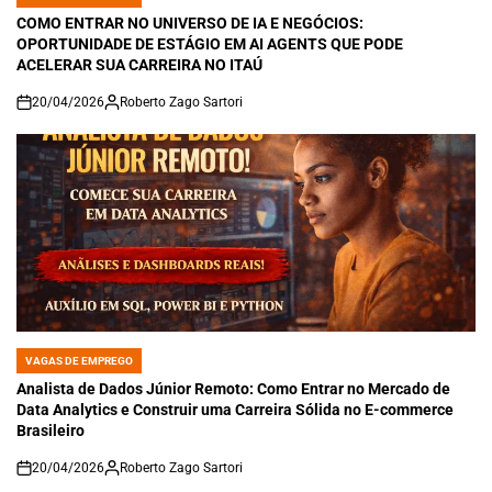
POSTED
IN
COMO ENTRAR NO UNIVERSO DE IA E NEGÓCIOS:
OPORTUNIDADE DE ESTÁGIO EM AI AGENTS QUE PODE
ACELERAR SUA CARREIRA NO ITAÚ
20/04/2026
Roberto Zago Sartori
on
VAGAS DE EMPREGO
POSTED
IN
Analista de Dados Júnior Remoto: Como Entrar no Mercado de
Data Analytics e Construir uma Carreira Sólida no E-commerce
Brasileiro
20/04/2026
Roberto Zago Sartori
on