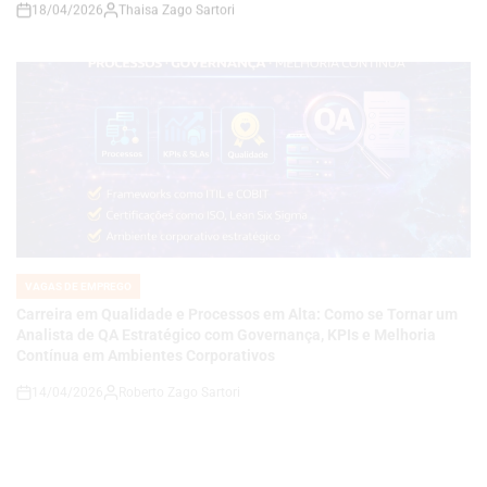
VAGAS DE EMPREGO
POSTED
IN
Carreira em Qualidade e Processos em Alta: Como se Tornar um
Analista de QA Estratégico com Governança, KPIs e Melhoria
Contínua em Ambientes Corporativos
14/04/2026
Roberto Zago Sartori
on