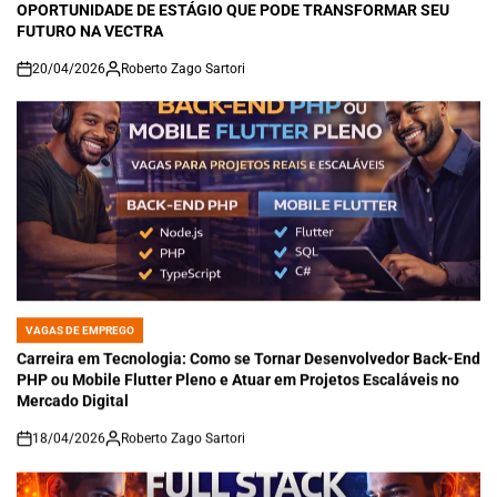
OPORTUNIDADE DE ESTÁGIO QUE PODE TRANSFORMAR SEU
FUTURO NA VECTRA
20/04/2026
Roberto Zago Sartori
on
VAGAS DE EMPREGO
POSTED
IN
Carreira em Tecnologia: Como se Tornar Desenvolvedor Back-End
PHP ou Mobile Flutter Pleno e Atuar em Projetos Escaláveis no
Mercado Digital
18/04/2026
Roberto Zago Sartori
on