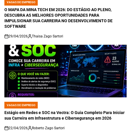
VAGAS DE EMPREGO
POSTED
IN
O MAPA DA MINA TECH EM 2026: DO ESTÁGIO AO PLENO,
DESCUBRA AS MELHORES OPORTUNIDADES PARA
IMPULSIONAR SUA CARREIRA NO DESENVOLVIMENTO DE
SOFTWARE
29/04/2026
Thaisa Zago Sartori
on
VAGAS DE EMPREGO
POSTED
IN
Estágio em Redes e SOC na Vectra: O Guia Completo Para Iniciar
sua Carreira em Infraestrutura e Cibersegurança em 2026
22/04/2026
Roberto Zago Sartori
on