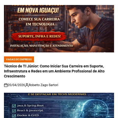
VAGAS DE EMPREGO
POSTED
IN
Técnico de TI Júnior: Como Iniciar Sua Carreira em Suporte,
Infraestrutura e Redes em um Ambiente Profissional de Alto
Crescimento
20/04/2026
Roberto Zago Sartori
on