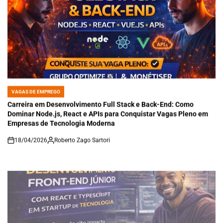
VAGAS DE EMPREGO
POSTED
IN
Carreira em Desenvolvimento Full Stack e Back-End: Como
Dominar Node.js, React e APIs para Conquistar Vagas Pleno em
Empresas de Tecnologia Moderna
18/04/2026
Roberto Zago Sartori
on