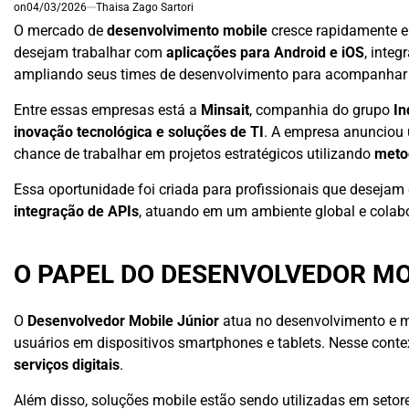
on
04/03/2026
Thaisa Zago Sartori
O mercado de
desenvolvimento mobile
cresce rapidamente e 
desejam trabalhar com
aplicações para Android e iOS
, inte
ampliando seus times de desenvolvimento para acompanhar a
Entre essas empresas está a
Minsait
, companhia do grupo
In
inovação tecnológica e soluções de TI
. A empresa anunciou
chance de trabalhar em projetos estratégicos utilizando
meto
Essa oportunidade foi criada para profissionais que desejam
integração de APIs
, atuando em um ambiente global e colabo
O PAPEL DO DESENVOLVEDOR MO
O
Desenvolvedor Mobile Júnior
atua no desenvolvimento e m
usuários em dispositivos smartphones e tablets. Nesse contex
serviços digitais
.
Além disso, soluções mobile estão sendo utilizadas em seto