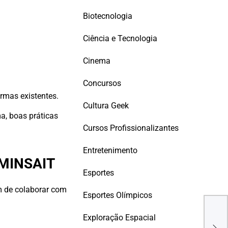
Biotecnologia
Ciência e Tecnologia
Cinema
Concursos
ormas existentes.
Cultura Geek
a, boas práticas
Cursos Profissionalizantes
Entretenimento
MINSAIT
Esportes
m de colaborar com
VAG
Esportes Olímpicos
JÚN
TEC
Exploração Espacial
COM