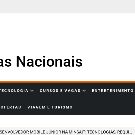
ias Nacionais
 TECNOLOGIA
CURSOS E VAGAS
ENTRETENIMENTO
OFERTAS
VIAGEM E TURISMO
VOLVEDOR MOBILE JÚNIOR NA MINSAIT: TECNOLOGIAS, REQUISITOS E COMO INICIAR CARREIRA EM DESENVOLVIMENTO MOBILE EM UMA MULTINACIONAL DE TECNOLOGIA