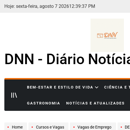
Skip
Hoje: sexta-feira, agosto 7 2026
12
:
39
:
38
PM
to
content
DNN - Diário Notíc
BEM-ESTAR E ESTILO DE VIDA
CIÊNCIA E
GASTRONOMIA
NOTÍCIAS E ATUALIZADES
Home
Cursos e Vagas
Vagas de Emprego
DESEN