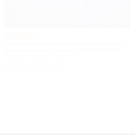
VAGAS DE EMPREGO
POSTED
IN
Carreira em Qualidade e Processos em Alta: Como se Tornar um
Analista de QA Estratégico com Governança, KPIs e Melhoria
Contínua em Ambientes Corporativos
14/04/2026
Roberto Zago Sartori
on
VAGAS DE EMPREGO
POSTED
IN
COMO SE TORNAR UM ANALISTA DE QA JÚNIOR E CONSTRUIR
UMA CARREIRA EM QUALIDADE DE SOFTWARE EM UMA
EMPRESA DE TECNOLOGIA E ENERGIA EM EXPANSÃO