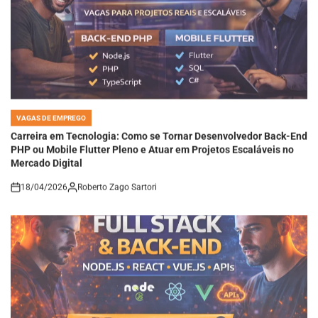
VAGAS DE EMPREGO
POSTED
IN
Carreira em Tecnologia: Como se Tornar Desenvolvedor Back-End
PHP ou Mobile Flutter Pleno e Atuar em Projetos Escaláveis no
Mercado Digital
18/04/2026
Roberto Zago Sartori
on