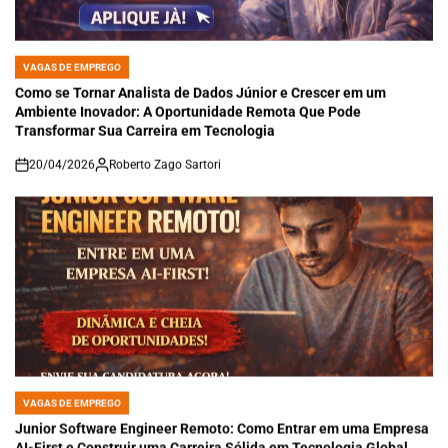
VAGAS DE EMPREGO
POSTED
IN
Como se Tornar Analista de Dados Júnior e Crescer em um
Ambiente Inovador: A Oportunidade Remota Que Pode
Transformar Sua Carreira em Tecnologia
20/04/2026
Roberto Zago Sartori
on
VAGAS DE EMPREGO
POSTED
IN
Junior Software Engineer Remoto: Como Entrar em uma Empresa
AI-First e Construir uma Carreira Sólida em Tecnologia Global