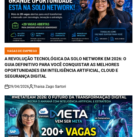
VAGAS DE EMPREGO
POSTED
IN
A REVOLUÇÃO TECNOLÓGICA DA SOLO NETWORK EM 2026: O
GUIA DEFINITIVO PARA VOCÊ CONQUISTAR AS MELHORES
OPORTUNIDADES EM INTELIGÊNCIA ARTIFICIAL, CLOUD E
SEGURANÇA DIGITAL
29/04/2026
Thaisa Zago Sartori
on