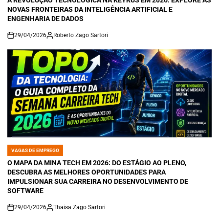
A REVOLUÇÃO TECNOLÓGICA NA KEYRUS EM 2026: EXPLORE AS
NOVAS FRONTEIRAS DA INTELIGÊNCIA ARTIFICIAL E
ENGENHARIA DE DADOS
29/04/2026
Roberto Zago Sartori
on
VAGAS DE EMPREGO
POSTED
IN
O MAPA DA MINA TECH EM 2026: DO ESTÁGIO AO PLENO,
DESCUBRA AS MELHORES OPORTUNIDADES PARA
IMPULSIONAR SUA CARREIRA NO DESENVOLVIMENTO DE
SOFTWARE
29/04/2026
Thaisa Zago Sartori
on