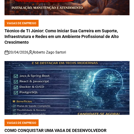
VAGAS DE EMPREGO
POSTED
IN
Técnico de TI Júnior: Como Iniciar Sua Carreira em Suporte,
Infraestrutura e Redes em um Ambiente Profissional de Alto
Crescimento
20/04/2026
Roberto Zago Sartori
on
VAGAS DE EMPREGO
POSTED
IN
COMO CONQUISTAR UMA VAGA DE DESENVOLVEDOR