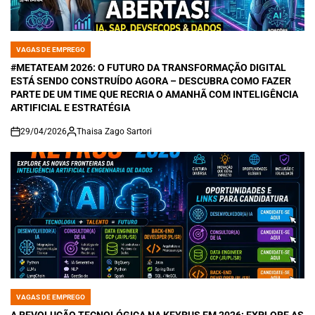
VAGAS DE EMPREGO
POSTED
IN
#METATEAM 2026: O FUTURO DA TRANSFORMAÇÃO DIGITAL
ESTÁ SENDO CONSTRUÍDO AGORA – DESCUBRA COMO FAZER
PARTE DE UM TIME QUE RECRIA O AMANHÃ COM INTELIGÊNCIA
ARTIFICIAL E ESTRATÉGIA
29/04/2026
Thaisa Zago Sartori
on
VAGAS DE EMPREGO
POSTED
IN