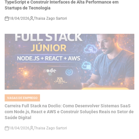
18/04/2026
Thaisa Zago Sartori
on
VAGAS DE EMPREGO
POSTED
IN
Carreira Full Stack na Doclio: Como Desenvolver Sistemas SaaS
com Node.js, React e AWS e Construir Soluções Reais no Setor de
Saúde Digital
18/04/2026
Thaisa Zago Sartori
on