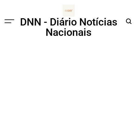
Skip
to
content
DNN - Diário Notícias
Menu
Sear
Nacionais