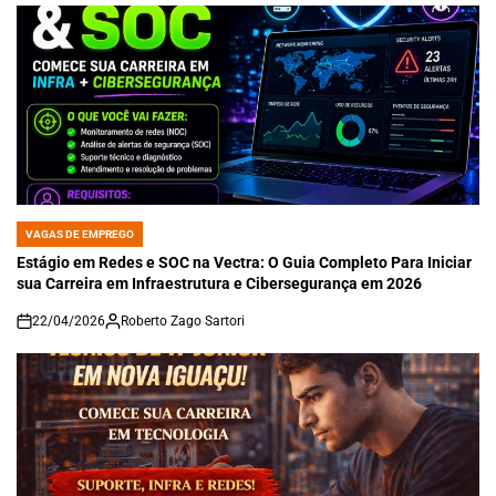
VAGAS DE EMPREGO
POSTED
IN
Estágio em Redes e SOC na Vectra: O Guia Completo Para Iniciar
sua Carreira em Infraestrutura e Cibersegurança em 2026
22/04/2026
Roberto Zago Sartori
on