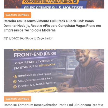
VAGAS DE EMPREGO
POSTED
IN
Carreira em Desenvolvimento Full Stack e Back-End: Como
Dominar Node.js, React e APIs para Conquistar Vagas Pleno em
Empresas de Tecnologia Moderna
18/04/2026
Roberto Zago Sartori
on
VAGAS DE EMPREGO
POSTED
IN
Como se Tornar um Desenvolvedor Front-End Júnior com React e
TypeScript e Construir Interfaces de Alta Performance em
Startups de Tecnologia