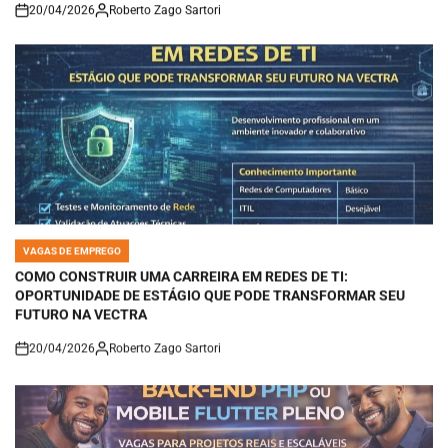
20/04/2026
Roberto Zago Sartori
on
VAGAS DE EMPREGO
POSTED
IN
COMO CONSTRUIR UMA CARREIRA EM REDES DE TI:
OPORTUNIDADE DE ESTÁGIO QUE PODE TRANSFORMAR SEU
FUTURO NA VECTRA
20/04/2026
Roberto Zago Sartori
on