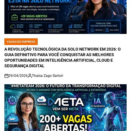
VAGAS DE EMPREGO
POSTED
IN
A REVOLUÇÃO TECNOLÓGICA DA SOLO NETWORK EM 2026: O
GUIA DEFINITIVO PARA VOCÊ CONQUISTAR AS MELHORES
OPORTUNIDADES EM INTELIGÊNCIA ARTIFICIAL, CLOUD E
SEGURANÇA DIGITAL
29/04/2026
Thaisa Zago Sartori
on