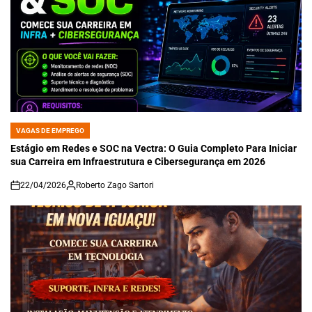
VAGAS DE EMPREGO
POSTED
IN
Estágio em Redes e SOC na Vectra: O Guia Completo Para Iniciar
sua Carreira em Infraestrutura e Cibersegurança em 2026
22/04/2026
Roberto Zago Sartori
on