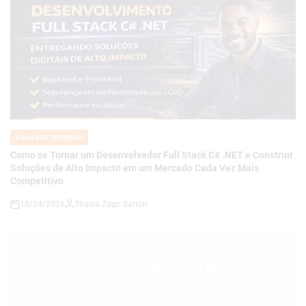
VAGAS DE EMPREGO
POSTED
IN
Como se Tornar um Desenvolvedor Full Stack C# .NET e Construir
Soluções de Alto Impacto em um Mercado Cada Vez Mais
Competitivo
18/04/2026
Thaisa Zago Sartori
on
VAGAS DE EMPREGO