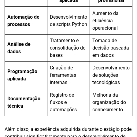
aplicada
profissional
Aumento da
Automação de
Desenvolvimento
eficiência
processos
de scripts Python
operacional
Tratamento e
Tomada de
Análise de
consolidação de
decisão baseada
dados
bases
em dados
Criação de
Desenvolvimento
Programação
ferramentas
de soluções
aplicada
internas
tecnológicas
Registro de
Melhoria da
Documentação
fluxos e
organização do
técnica
automações
conhecimento
Além disso, a experiência adquirida durante o estágio pode
contribuir significativamente para o desenvolvimento de