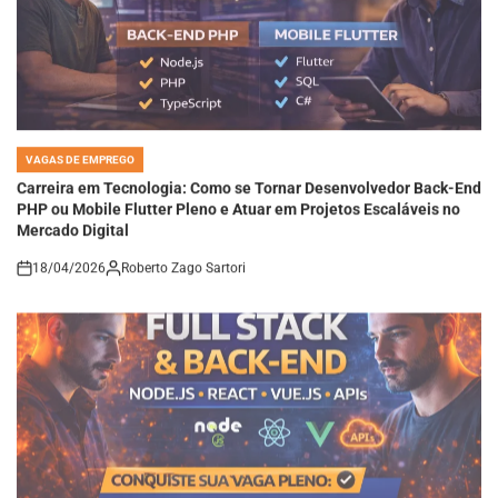
VAGAS DE EMPREGO
POSTED
IN
Carreira em Tecnologia: Como se Tornar Desenvolvedor Back-End
PHP ou Mobile Flutter Pleno e Atuar em Projetos Escaláveis no
Mercado Digital
18/04/2026
Roberto Zago Sartori
on