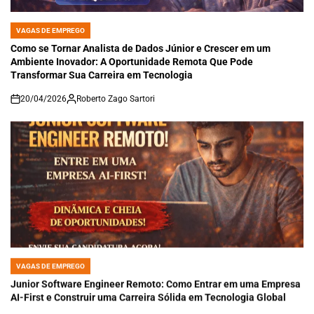
VAGAS DE EMPREGO
POSTED
IN
Como se Tornar Analista de Dados Júnior e Crescer em um
Ambiente Inovador: A Oportunidade Remota Que Pode
Transformar Sua Carreira em Tecnologia
20/04/2026
Roberto Zago Sartori
on
VAGAS DE EMPREGO
POSTED
IN
Junior Software Engineer Remoto: Como Entrar em uma Empresa
AI-First e Construir uma Carreira Sólida em Tecnologia Global