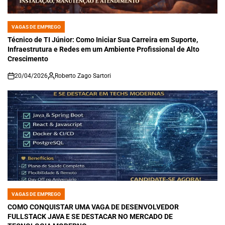
VAGAS DE EMPREGO
POSTED
IN
Técnico de TI Júnior: Como Iniciar Sua Carreira em Suporte,
Infraestrutura e Redes em um Ambiente Profissional de Alto
Crescimento
20/04/2026
Roberto Zago Sartori
on
VAGAS DE EMPREGO
POSTED
IN
COMO CONQUISTAR UMA VAGA DE DESENVOLVEDOR
FULLSTACK JAVA E SE DESTACAR NO MERCADO DE