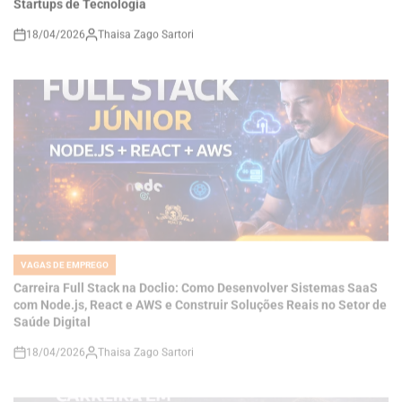
on
VAGAS DE EMPREGO
POSTED
IN
Carreira Full Stack na Doclio: Como Desenvolver Sistemas SaaS
com Node.js, React e AWS e Construir Soluções Reais no Setor de
Saúde Digital
18/04/2026
Thaisa Zago Sartori
on