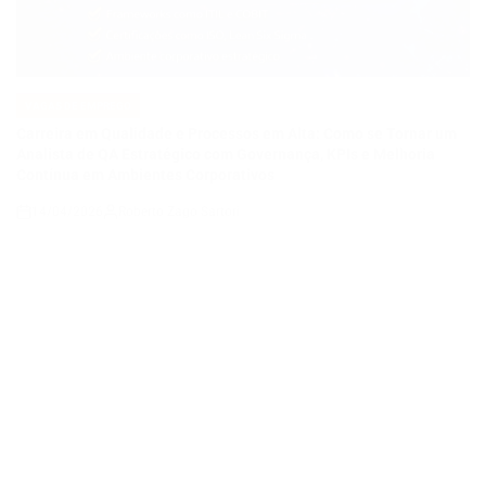
POSTED
IN
Carreira em Qualidade e Processos em Alta: Como se Tornar um
Analista de QA Estratégico com Governança, KPIs e Melhoria
Contínua em Ambientes Corporativos
14/04/2026
Roberto Zago Sartori
on
VAGAS DE EMPREGO
POSTED
IN
COMO SE TORNAR UM ANALISTA DE QA JÚNIOR E CONSTRUIR
UMA CARREIRA EM QUALIDADE DE SOFTWARE EM UMA
EMPRESA DE TECNOLOGIA E ENERGIA EM EXPANSÃO
14/04/2026
Thaisa Zago Sartori
on