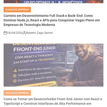
VAGAS DE EMPREGO
POSTED
IN
Carreira em Desenvolvimento Full Stack e Back-End: Como
Dominar Node.js, React e APIs para Conquistar Vagas Pleno em
Empresas de Tecnologia Moderna
18/04/2026
Roberto Zago Sartori
on
VAGAS DE EMPREGO
POSTED
IN
Como se Tornar um Desenvolvedor Front-End Júnior com React e
TypeScript e Construir Interfaces de Alta Performance em
Startups de Tecnologia
18/04/2026
Thaisa Zago Sartori