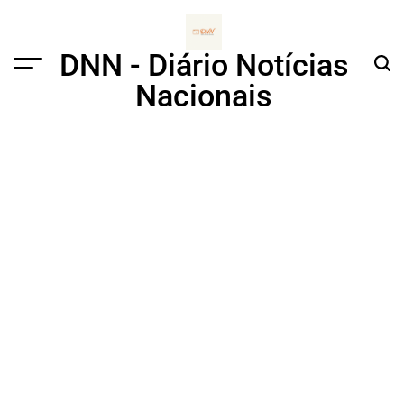
Skip
to
content
DNN - Diário Notícias
Menu
Sear
Nacionais