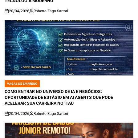
TECNOLOGIA MODERNO
20/04/2026
Roberto Zago Sartori
on
VAGAS DE EMPREGO
POSTED
IN
COMO ENTRAR NO UNIVERSO DE IA E NEGÓCIOS:
OPORTUNIDADE DE ESTÁGIO EM AI AGENTS QUE PODE
ACELERAR SUA CARREIRA NO ITAÚ
20/04/2026
Roberto Zago Sartori
on