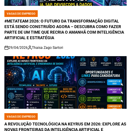
VAGAS DE EMPREGO
POSTED
IN
#METATEAM 2026: O FUTURO DA TRANSFORMAÇÃO DIGITAL
ESTÁ SENDO CONSTRUÍDO AGORA – DESCUBRA COMO FAZER
PARTE DE UM TIME QUE RECRIA O AMANHÃ COM INTELIGÊNCIA
ARTIFICIAL E ESTRATÉGIA
29/04/2026
Thaisa Zago Sartori
on
VAGAS DE EMPREGO
POSTED
IN
A REVOLUÇÃO TECNOLÓGICA NA KEYRUS EM 2026: EXPLORE AS
NOVAS FRONTEIRAS DA INTELIGÊNCIA ARTIFICIAL E