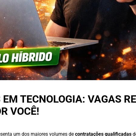
 EM TECNOLOGIA: VAGAS R
R VOCÊ!
resenta um dos maiores volumes de
contratações qualificadas
d