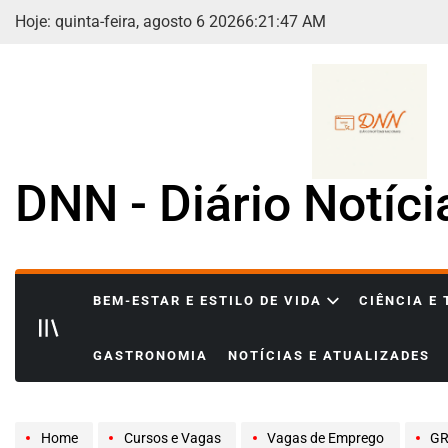
Skip
Hoje: quinta-feira, agosto 6 2026
6
:
21
:
49
AM
to
content
DNN - Diário Notíc
BEM-ESTAR E ESTILO DE VIDA
CIÊNCIA E
GASTRONOMIA
NOTÍCIAS E ATUALIZADES
Home
Cursos e Vagas
Vagas de Emprego
GRA