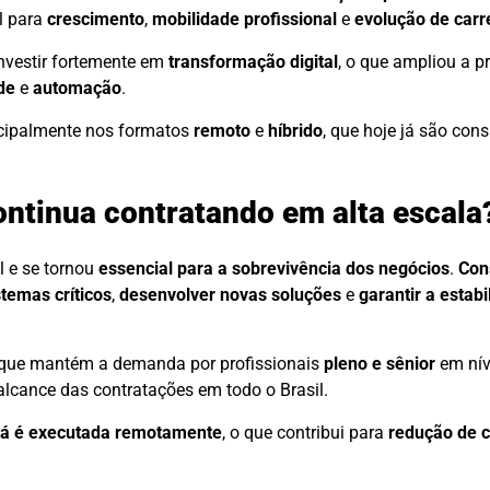
l para
crescimento
,
mobilidade profissional
e
evolução de carr
nvestir fortemente em
transformação digital
, o que ampliou a p
de
e
automação
.
ncipalmente nos formatos
remoto
e
híbrido
, que hoje já são con
ontinua contratando em alta escala
l e se tornou
essencial para a sobrevivência dos negócios
.
Con
stemas críticos
,
desenvolver novas soluções
e
garantir a estabi
 que mantém a demanda por profissionais
pleno e sênior
em nív
alcance das contratações em todo o Brasil.
s já é executada remotamente
, o que contribui para
redução de 