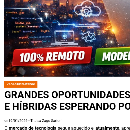
VAGAS DE EMPREGO
POSTED
IN
GRANDES OPORTUNIDADES
E HÍBRIDAS ESPERANDO PO
on
19/01/2026
Thaisa Zago Sartori
O
mercado de tecnologia
segue aquecido e,
atualmente
, ap