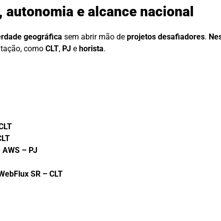
, autonomia e alcance nacional
erdade geográfica
sem abrir mão de
projetos desafiadores
.
Nes
atação, como
CLT
,
PJ
e
horista
.
 CLT
CLT
+ AWS – PJ
 WebFlux SR – CLT