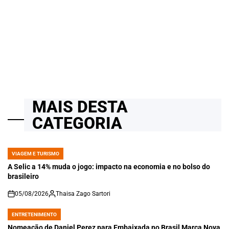
em Full Stack com Python, React, .NET e Suporte Técnico em
Projetos Reais e Cloud Computing
14/04/2026
Roberto Zago Sartori
on
MAIS DESTA
CATEGORIA
VIAGEM E TURISMO
POSTED
IN
A Selic a 14% muda o jogo: impacto na economia e no bolso do
brasileiro
05/08/2026
Thaisa Zago Sartori
on
ENTRETENIMENTO
POSTED
IN
Nomeação de Daniel Perez para Embaixada no Brasil Marca Nova