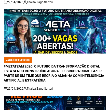
29/04/2026
Thaisa Zago Sartori
on
VAGAS DE EMPREGO
POSTED
IN
#METATEAM 2026: O FUTURO DA TRANSFORMAÇÃO DIGITAL
ESTÁ SENDO CONSTRUÍDO AGORA – DESCUBRA COMO FAZER
PARTE DE UM TIME QUE RECRIA O AMANHÃ COM INTELIGÊNCIA
ARTIFICIAL E ESTRATÉGIA
29/04/2026
Thaisa Zago Sartori
on