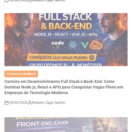
VAGAS DE EMPREGO
POSTED
IN
Carreira em Desenvolvimento Full Stack e Back-End: Como
Dominar Node.js, React e APIs para Conquistar Vagas Pleno em
Empresas de Tecnologia Moderna
18/04/2026
Roberto Zago Sartori
on