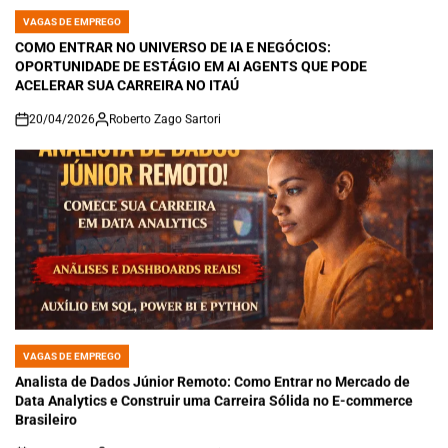
VAGAS DE EMPREGO
POSTED
IN
COMO ENTRAR NO UNIVERSO DE IA E NEGÓCIOS:
OPORTUNIDADE DE ESTÁGIO EM AI AGENTS QUE PODE
ACELERAR SUA CARREIRA NO ITAÚ
20/04/2026
Roberto Zago Sartori
on
VAGAS DE EMPREGO
POSTED
IN
Analista de Dados Júnior Remoto: Como Entrar no Mercado de
Data Analytics e Construir uma Carreira Sólida no E-commerce
Brasileiro