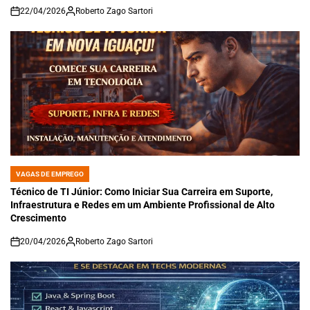
22/04/2026
Roberto Zago Sartori
on
VAGAS DE EMPREGO
POSTED
IN
Técnico de TI Júnior: Como Iniciar Sua Carreira em Suporte,
Infraestrutura e Redes em um Ambiente Profissional de Alto
Crescimento
20/04/2026
Roberto Zago Sartori
on