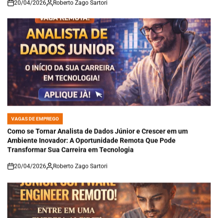
20/04/2026
Roberto Zago Sartori
on
VAGAS DE EMPREGO
POSTED
IN
Como se Tornar Analista de Dados Júnior e Crescer em um
Ambiente Inovador: A Oportunidade Remota Que Pode
Transformar Sua Carreira em Tecnologia
20/04/2026
Roberto Zago Sartori
on