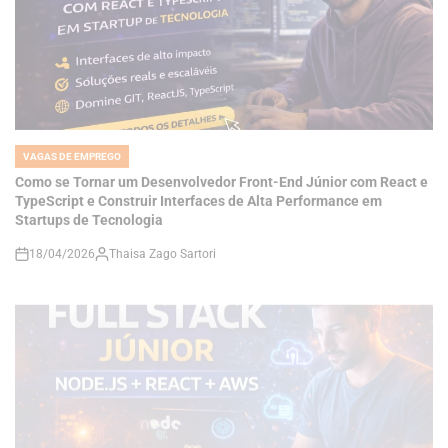
VAGAS DE EMPREGO
POSTED
IN
Como se Tornar um Desenvolvedor Front-End Júnior com React e
TypeScript e Construir Interfaces de Alta Performance em
Startups de Tecnologia
18/04/2026
Thaisa Zago Sartori
on
VAGAS DE EMPREGO
POSTED
IN