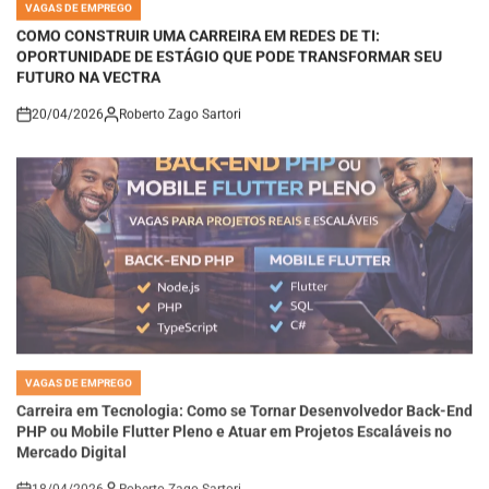
IN
COMO CONSTRUIR UMA CARREIRA EM REDES DE TI:
OPORTUNIDADE DE ESTÁGIO QUE PODE TRANSFORMAR SEU
FUTURO NA VECTRA
20/04/2026
Roberto Zago Sartori
on
VAGAS DE EMPREGO
POSTED
IN
Carreira em Tecnologia: Como se Tornar Desenvolvedor Back-End
PHP ou Mobile Flutter Pleno e Atuar em Projetos Escaláveis no
Mercado Digital
18/04/2026
Roberto Zago Sartori
on