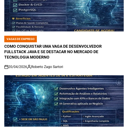
VAGAS DE EMPREGO
POSTED
IN
COMO CONQUISTAR UMA VAGA DE DESENVOLVEDOR
FULLSTACK JAVA E SE DESTACAR NO MERCADO DE
TECNOLOGIA MODERNO
20/04/2026
Roberto Zago Sartori
on