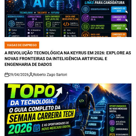
VAGAS DE EMPREGO
POSTED
IN
A REVOLUÇÃO TECNOLÓGICA NA KEYRUS EM 2026: EXPLORE AS
NOVAS FRONTEIRAS DA INTELIGÊNCIA ARTIFICIAL E
ENGENHARIA DE DADOS
29/04/2026
Roberto Zago Sartori
on