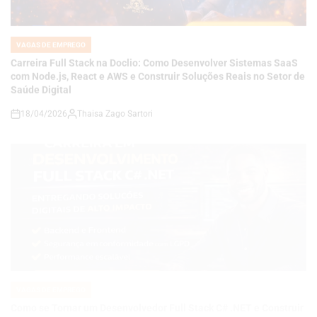
Carreira Full Stack na Doclio: Como Desenvolver Sistemas SaaS
com Node.js, React e AWS e Construir Soluções Reais no Setor de
Saúde Digital
18/04/2026
Thaisa Zago Sartori
on
VAGAS DE EMPREGO
POSTED
IN
Como se Tornar um Desenvolvedor Full Stack C# .NET e Construir
Soluções de Alto Impacto em um Mercado Cada Vez Mais
Competitivo
18/04/2026
Thaisa Zago Sartori
on