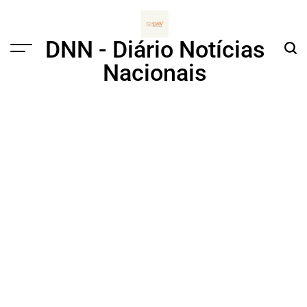
Skip
to
content
DNN - Diário Notícias
Menu
Sear
Nacionais