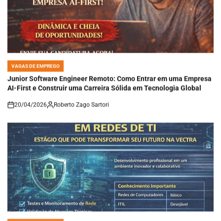
VAGAS DE EMPREGO
POSTED
IN
Junior Software Engineer Remoto: Como Entrar em uma Empresa
AI-First e Construir uma Carreira Sólida em Tecnologia Global
20/04/2026
Roberto Zago Sartori
on
VAGAS DE EMPREGO
POSTED