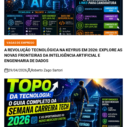
VAGAS DE EMPREGO
POSTED
IN
A REVOLUÇÃO TECNOLÓGICA NA KEYRUS EM 2026: EXPLORE AS
NOVAS FRONTEIRAS DA INTELIGÊNCIA ARTIFICIAL E
ENGENHARIA DE DADOS
29/04/2026
Roberto Zago Sartori
on