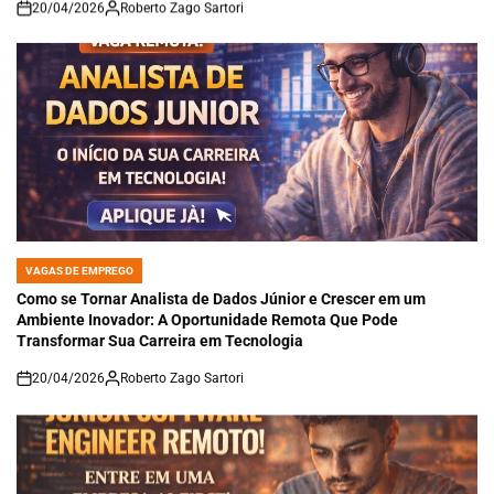
20/04/2026
Roberto Zago Sartori
on
VAGAS DE EMPREGO
POSTED
IN
Como se Tornar Analista de Dados Júnior e Crescer em um
Ambiente Inovador: A Oportunidade Remota Que Pode
Transformar Sua Carreira em Tecnologia
20/04/2026
Roberto Zago Sartori
on