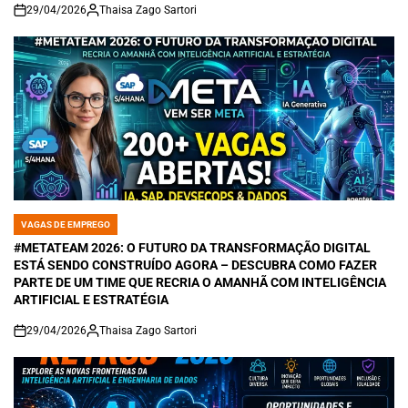
29/04/2026
Thaisa Zago Sartori
on
VAGAS DE EMPREGO
POSTED
IN
#METATEAM 2026: O FUTURO DA TRANSFORMAÇÃO DIGITAL
ESTÁ SENDO CONSTRUÍDO AGORA – DESCUBRA COMO FAZER
PARTE DE UM TIME QUE RECRIA O AMANHÃ COM INTELIGÊNCIA
ARTIFICIAL E ESTRATÉGIA
29/04/2026
Thaisa Zago Sartori
on