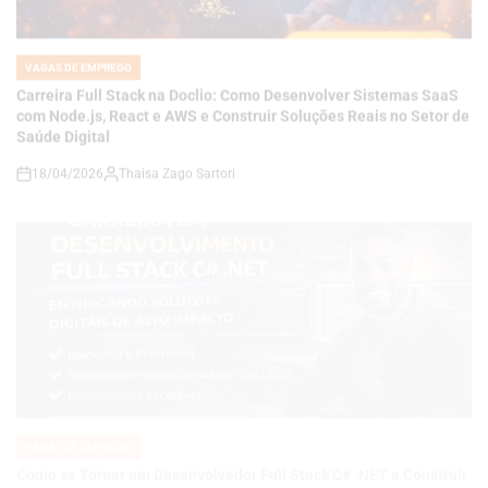
IN
Carreira Full Stack na Doclio: Como Desenvolver Sistemas SaaS
com Node.js, React e AWS e Construir Soluções Reais no Setor de
Saúde Digital
18/04/2026
Thaisa Zago Sartori
on
VAGAS DE EMPREGO
POSTED
IN
Como se Tornar um Desenvolvedor Full Stack C# .NET e Construir
Soluções de Alto Impacto em um Mercado Cada Vez Mais
Competitivo
18/04/2026
Thaisa Zago Sartori
on