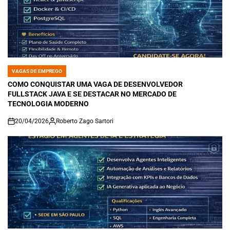
VAGAS DE EMPREGO
POSTED
IN
COMO CONQUISTAR UMA VAGA DE DESENVOLVEDOR
FULLSTACK JAVA E SE DESTACAR NO MERCADO DE
TECNOLOGIA MODERNO
20/04/2026
Roberto Zago Sartori
on