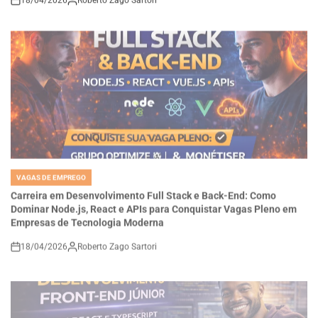
VAGAS DE EMPREGO
POSTED
IN
Carreira em Desenvolvimento Full Stack e Back-End: Como
Dominar Node.js, React e APIs para Conquistar Vagas Pleno em
Empresas de Tecnologia Moderna
18/04/2026
Roberto Zago Sartori
on