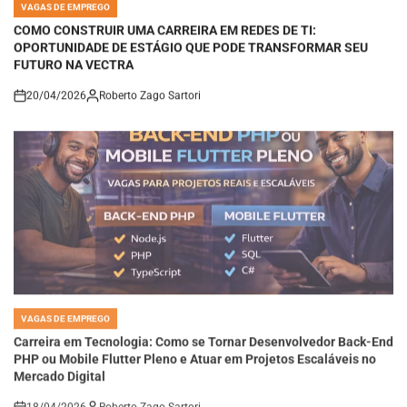
IN
COMO CONSTRUIR UMA CARREIRA EM REDES DE TI:
OPORTUNIDADE DE ESTÁGIO QUE PODE TRANSFORMAR SEU
FUTURO NA VECTRA
20/04/2026
Roberto Zago Sartori
on
VAGAS DE EMPREGO
POSTED
IN
Carreira em Tecnologia: Como se Tornar Desenvolvedor Back-End
PHP ou Mobile Flutter Pleno e Atuar em Projetos Escaláveis no
Mercado Digital
18/04/2026
Roberto Zago Sartori
on