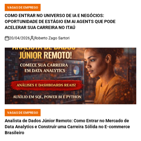
VAGAS DE EMPREGO
POSTED
IN
COMO ENTRAR NO UNIVERSO DE IA E NEGÓCIOS:
OPORTUNIDADE DE ESTÁGIO EM AI AGENTS QUE PODE
ACELERAR SUA CARREIRA NO ITAÚ
20/04/2026
Roberto Zago Sartori
on
VAGAS DE EMPREGO
POSTED
IN
Analista de Dados Júnior Remoto: Como Entrar no Mercado de
Data Analytics e Construir uma Carreira Sólida no E-commerce
Brasileiro