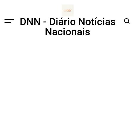
Skip
to
content
DNN - Diário Notícias
Menu
Sear
Nacionais