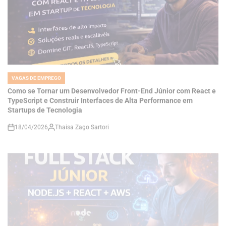
VAGAS DE EMPREGO
POSTED
IN
Como se Tornar um Desenvolvedor Front-End Júnior com React e
TypeScript e Construir Interfaces de Alta Performance em
Startups de Tecnologia
18/04/2026
Thaisa Zago Sartori
on
VAGAS DE EMPREGO
POSTED