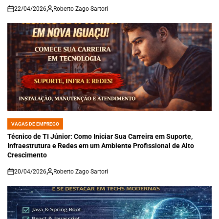
22/04/2026
Roberto Zago Sartori
on
VAGAS DE EMPREGO
POSTED
IN
Técnico de TI Júnior: Como Iniciar Sua Carreira em Suporte,
Infraestrutura e Redes em um Ambiente Profissional de Alto
Crescimento
20/04/2026
Roberto Zago Sartori
on