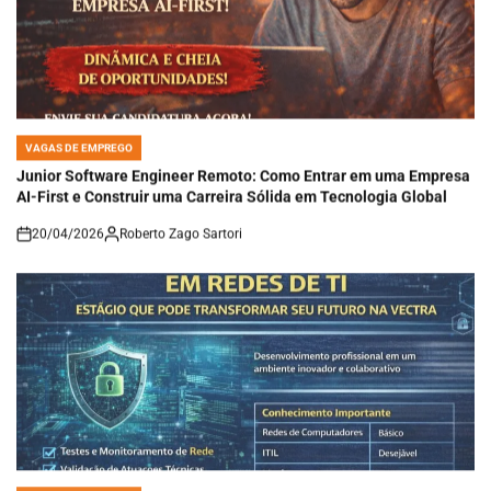
VAGAS DE EMPREGO
POSTED
IN
Junior Software Engineer Remoto: Como Entrar em uma Empresa
AI-First e Construir uma Carreira Sólida em Tecnologia Global
20/04/2026
Roberto Zago Sartori
on
VAGAS DE EMPREGO
POSTED