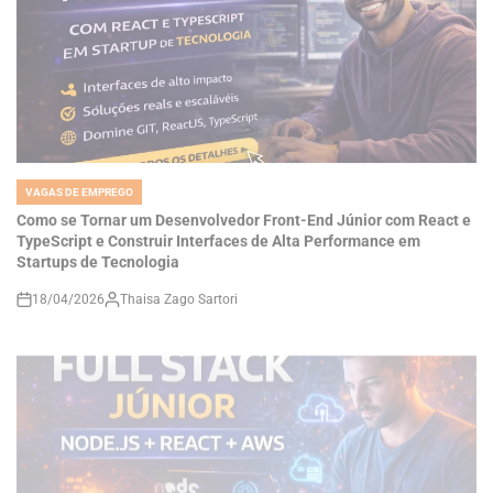
VAGAS DE EMPREGO
POSTED
IN
Como se Tornar um Desenvolvedor Front-End Júnior com React e
TypeScript e Construir Interfaces de Alta Performance em
Startups de Tecnologia
18/04/2026
Thaisa Zago Sartori
on