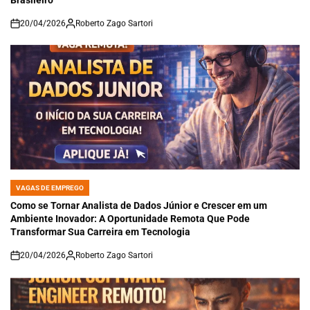
20/04/2026
Roberto Zago Sartori
on
VAGAS DE EMPREGO
POSTED
IN
Como se Tornar Analista de Dados Júnior e Crescer em um
Ambiente Inovador: A Oportunidade Remota Que Pode
Transformar Sua Carreira em Tecnologia
20/04/2026
Roberto Zago Sartori
on