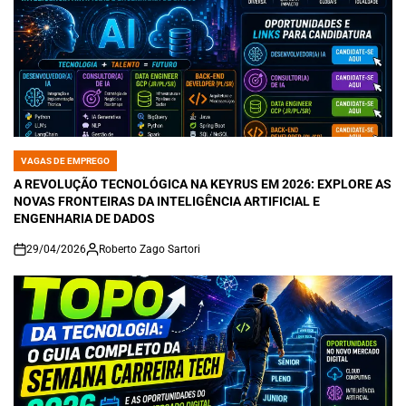
VAGAS DE EMPREGO
POSTED
IN
A REVOLUÇÃO TECNOLÓGICA NA KEYRUS EM 2026: EXPLORE AS
NOVAS FRONTEIRAS DA INTELIGÊNCIA ARTIFICIAL E
ENGENHARIA DE DADOS
29/04/2026
Roberto Zago Sartori
on