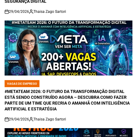
SEGURANÇA DIGITAL
29/04/2026
Thaisa Zago Sartori
on
VAGAS DE EMPREGO
POSTED
IN
#METATEAM 2026: O FUTURO DA TRANSFORMAÇÃO DIGITAL
ESTÁ SENDO CONSTRUÍDO AGORA – DESCUBRA COMO FAZER
PARTE DE UM TIME QUE RECRIA O AMANHÃ COM INTELIGÊNCIA
ARTIFICIAL E ESTRATÉGIA
29/04/2026
Thaisa Zago Sartori
on