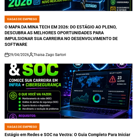
VAGAS DE EMPREGO
POSTED
IN
O MAPA DA MINA TECH EM 2026: DO ESTÁGIO AO PLENO,
DESCUBRA AS MELHORES OPORTUNIDADES PARA
IMPULSIONAR SUA CARREIRA NO DESENVOLVIMENTO DE
SOFTWARE
29/04/2026
Thaisa Zago Sartori
on
VAGAS DE EMPREGO
POSTED
IN
Estágio em Redes e SOC na Vectra: O Guia Completo Para Iniciar