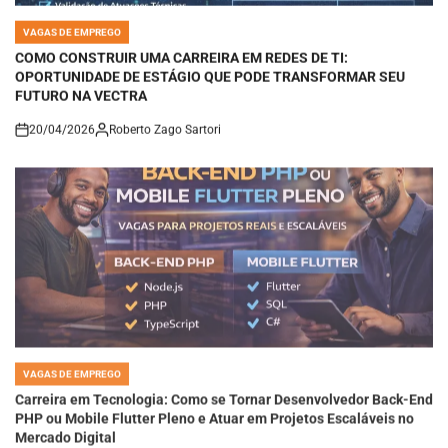
VAGAS DE EMPREGO
POSTED
IN
COMO CONSTRUIR UMA CARREIRA EM REDES DE TI:
OPORTUNIDADE DE ESTÁGIO QUE PODE TRANSFORMAR SEU
FUTURO NA VECTRA
20/04/2026
Roberto Zago Sartori
on
VAGAS DE EMPREGO
POSTED
IN
Carreira em Tecnologia: Como se Tornar Desenvolvedor Back-End
PHP ou Mobile Flutter Pleno e Atuar em Projetos Escaláveis no
Mercado Digital