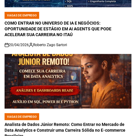
VAGAS DE EMPREGO
POSTED
IN
COMO ENTRAR NO UNIVERSO DE IA E NEGÓCIOS:
OPORTUNIDADE DE ESTÁGIO EM AI AGENTS QUE PODE
ACELERAR SUA CARREIRA NO ITAÚ
20/04/2026
Roberto Zago Sartori
on
VAGAS DE EMPREGO
POSTED
IN
Analista de Dados Júnior Remoto: Como Entrar no Mercado de
Data Analytics e Construir uma Carreira Sólida no E-commerce
Brasileiro