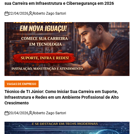
sua Carreira em Infraestrutura e Cibersegurança em 2026
22/04/2026
Roberto Zago Sartori
on
VAGAS DE EMPREGO
POSTED
IN
Técnico de TI Júnior: Como Iniciar Sua Carreira em Suporte,
Infraestrutura e Redes em um Ambiente Profissional de Alto
Crescimento
20/04/2026
Roberto Zago Sartori
on