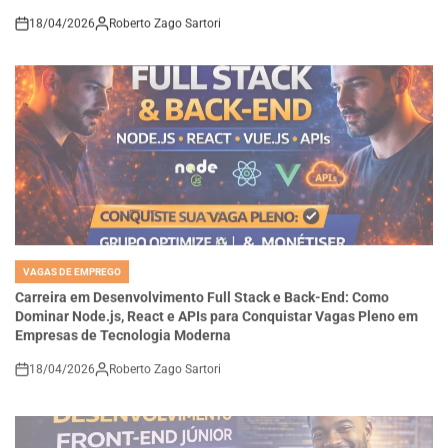
18/04/2026
Roberto Zago Sartori
on
VAGAS DE EMPREGO
POSTED
IN
Carreira em Desenvolvimento Full Stack e Back-End: Como
Dominar Node.js, React e APIs para Conquistar Vagas Pleno em
Empresas de Tecnologia Moderna
18/04/2026
Roberto Zago Sartori
on