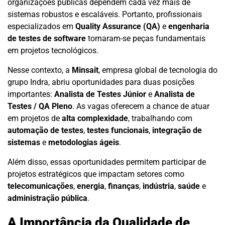
organizações públicas dependem cada vez mais de
sistemas robustos e escaláveis. Portanto, profissionais
especializados em
Quality Assurance (QA)
e
engenharia
de testes de software
tornaram-se peças fundamentais
em projetos tecnológicos.
Nesse contexto, a
Minsait
, empresa global de tecnologia do
grupo Indra, abriu oportunidades para duas posições
importantes:
Analista de Testes Júnior
e
Analista de
Testes / QA Pleno
. As vagas oferecem a chance de atuar
em projetos de
alta complexidade
, trabalhando com
automação de testes
,
testes funcionais
,
integração de
sistemas
e
metodologias ágeis
.
Além disso, essas oportunidades permitem participar de
projetos estratégicos que impactam setores como
telecomunicações
,
energia
,
finanças
,
indústria
,
saúde
e
administração pública
.
A Importância da Qualidade de