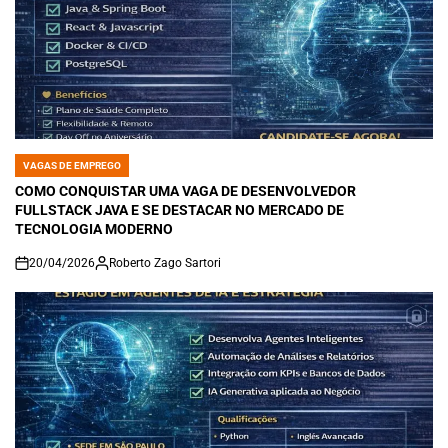
VAGAS DE EMPREGO
POSTED
IN
COMO CONQUISTAR UMA VAGA DE DESENVOLVEDOR
FULLSTACK JAVA E SE DESTACAR NO MERCADO DE
TECNOLOGIA MODERNO
20/04/2026
Roberto Zago Sartori
on