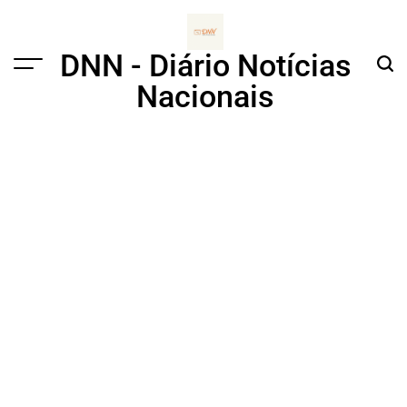
Skip
to
content
DNN - Diário Notícias
Menu
Sear
Nacionais