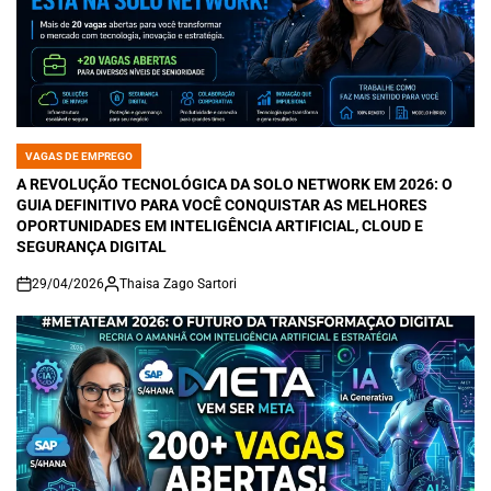
VAGAS DE EMPREGO
POSTED
IN
A REVOLUÇÃO TECNOLÓGICA DA SOLO NETWORK EM 2026: O
GUIA DEFINITIVO PARA VOCÊ CONQUISTAR AS MELHORES
OPORTUNIDADES EM INTELIGÊNCIA ARTIFICIAL, CLOUD E
SEGURANÇA DIGITAL
29/04/2026
Thaisa Zago Sartori
on