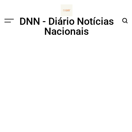
Skip
to
content
DNN - Diário Notícias
Menu
Sear
Nacionais