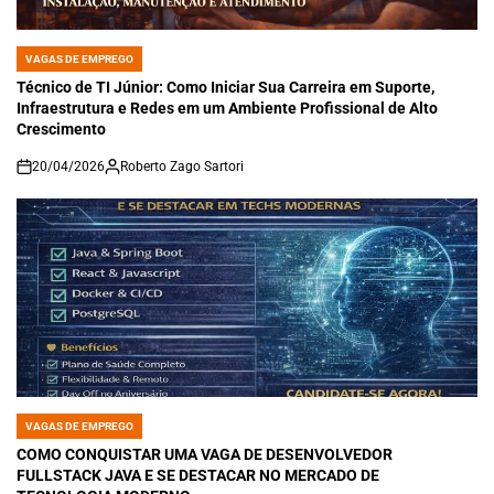
VAGAS DE EMPREGO
POSTED
IN
Técnico de TI Júnior: Como Iniciar Sua Carreira em Suporte,
Infraestrutura e Redes em um Ambiente Profissional de Alto
Crescimento
20/04/2026
Roberto Zago Sartori
on
VAGAS DE EMPREGO
POSTED
IN
COMO CONQUISTAR UMA VAGA DE DESENVOLVEDOR
FULLSTACK JAVA E SE DESTACAR NO MERCADO DE