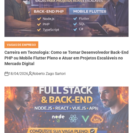
VAGAS DE EMPREGO
POSTED
IN
Carreira em Tecnologia: Como se Tornar Desenvolvedor Back-End
PHP ou Mobile Flutter Pleno e Atuar em Projetos Escaláveis no
Mercado Digital
18/04/2026
Roberto Zago Sartori
on