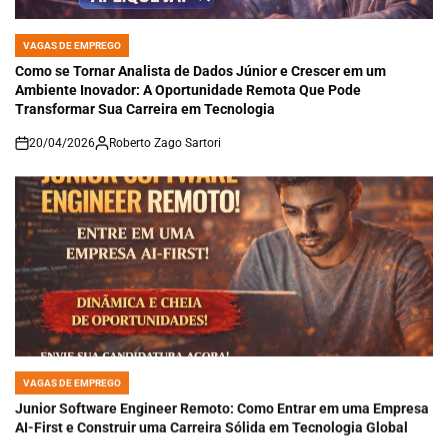
VAGAS DE EMPREGO
POSTED
IN
Como se Tornar Analista de Dados Júnior e Crescer em um
Ambiente Inovador: A Oportunidade Remota Que Pode
Transformar Sua Carreira em Tecnologia
20/04/2026
Roberto Zago Sartori
on
VAGAS DE EMPREGO
POSTED
IN
Junior Software Engineer Remoto: Como Entrar em uma Empresa
AI-First e Construir uma Carreira Sólida em Tecnologia Global