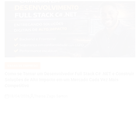
VAGAS DE EMPREGO
POSTED
IN
Como se Tornar um Desenvolvedor Full Stack C# .NET e Construir
Soluções de Alto Impacto em um Mercado Cada Vez Mais
Competitivo
18/04/2026
Thaisa Zago Sartori
on
VAGAS DE EMPREGO