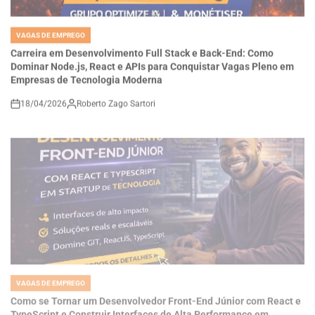
VAGAS DE EMPREGO
POSTED
IN
Carreira em Desenvolvimento Full Stack e Back-End: Como
Dominar Node.js, React e APIs para Conquistar Vagas Pleno em
Empresas de Tecnologia Moderna
18/04/2026
Roberto Zago Sartori
on
VAGAS DE EMPREGO
POSTED
IN
Como se Tornar um Desenvolvedor Front-End Júnior com React e
TypeScript e Construir Interfaces de Alta Performance em
Startups de Tecnologia
18/04/2026
Thaisa Zago Sartori