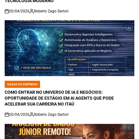
TECNOLOGIA MODERNO
20/04/2026
Roberto Zago Sartori
on
VAGAS DE EMPREGO
POSTED
IN
COMO ENTRAR NO UNIVERSO DE IA E NEGÓCIOS:
OPORTUNIDADE DE ESTÁGIO EM AI AGENTS QUE PODE
ACELERAR SUA CARREIRA NO ITAÚ
20/04/2026
Roberto Zago Sartori
on