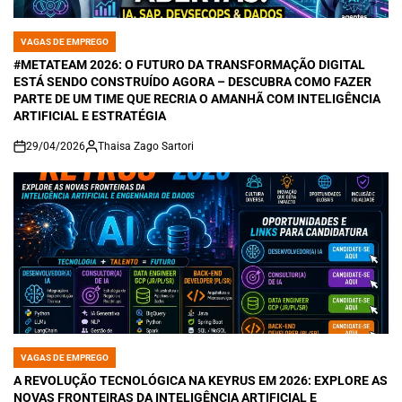
VAGAS DE EMPREGO
POSTED
IN
#METATEAM 2026: O FUTURO DA TRANSFORMAÇÃO DIGITAL
ESTÁ SENDO CONSTRUÍDO AGORA – DESCUBRA COMO FAZER
PARTE DE UM TIME QUE RECRIA O AMANHÃ COM INTELIGÊNCIA
ARTIFICIAL E ESTRATÉGIA
29/04/2026
Thaisa Zago Sartori
on
VAGAS DE EMPREGO
POSTED
IN
A REVOLUÇÃO TECNOLÓGICA NA KEYRUS EM 2026: EXPLORE AS
NOVAS FRONTEIRAS DA INTELIGÊNCIA ARTIFICIAL E