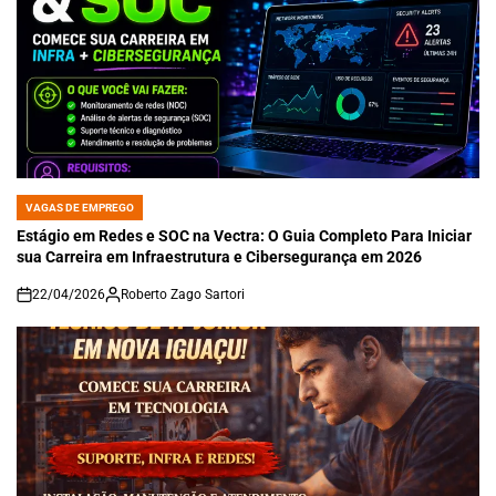
VAGAS DE EMPREGO
POSTED
IN
Estágio em Redes e SOC na Vectra: O Guia Completo Para Iniciar
sua Carreira em Infraestrutura e Cibersegurança em 2026
22/04/2026
Roberto Zago Sartori
on