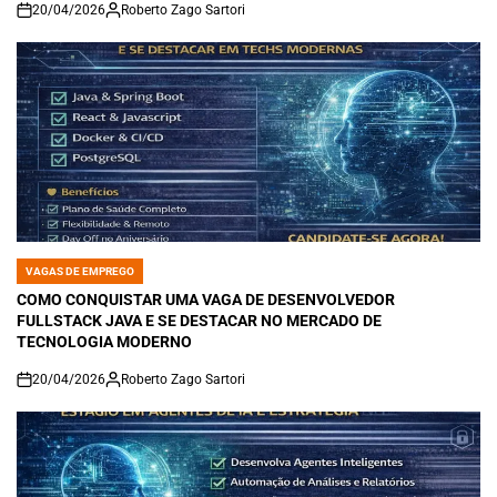
20/04/2026
Roberto Zago Sartori
on
VAGAS DE EMPREGO
POSTED
IN
COMO CONQUISTAR UMA VAGA DE DESENVOLVEDOR
FULLSTACK JAVA E SE DESTACAR NO MERCADO DE
TECNOLOGIA MODERNO
20/04/2026
Roberto Zago Sartori
on