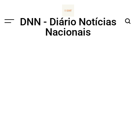
Skip
to
content
DNN - Diário Notícias
Menu
Sear
Nacionais