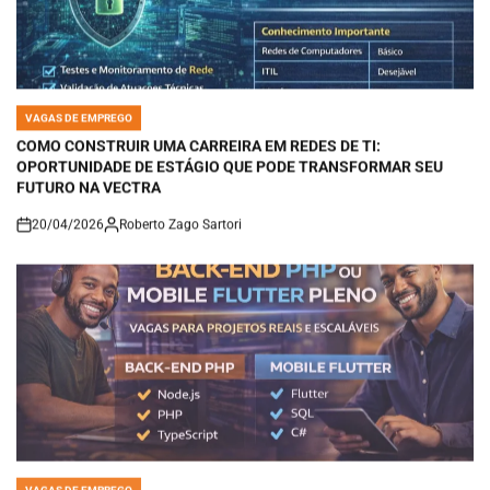
VAGAS DE EMPREGO
POSTED
IN
COMO CONSTRUIR UMA CARREIRA EM REDES DE TI:
OPORTUNIDADE DE ESTÁGIO QUE PODE TRANSFORMAR SEU
FUTURO NA VECTRA
20/04/2026
Roberto Zago Sartori
on
VAGAS DE EMPREGO
POSTED