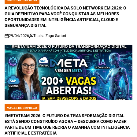
VAGAS DE EMPREGO
POSTED
IN
A REVOLUÇÃO TECNOLÓGICA DA SOLO NETWORK EM 2026: O
GUIA DEFINITIVO PARA VOCÊ CONQUISTAR AS MELHORES
OPORTUNIDADES EM INTELIGÊNCIA ARTIFICIAL, CLOUD E
SEGURANÇA DIGITAL
29/04/2026
Thaisa Zago Sartori
on
VAGAS DE EMPREGO
POSTED
IN
#METATEAM 2026: O FUTURO DA TRANSFORMAÇÃO DIGITAL
ESTÁ SENDO CONSTRUÍDO AGORA – DESCUBRA COMO FAZER
PARTE DE UM TIME QUE RECRIA O AMANHÃ COM INTELIGÊNCIA
ARTIFICIAL E ESTRATÉGIA