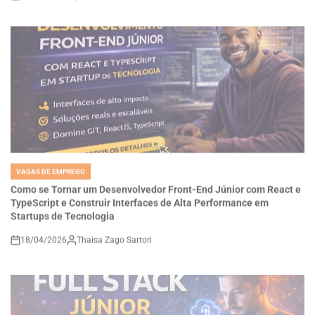
VAGAS DE EMPREGO
POSTED
IN
Como se Tornar um Desenvolvedor Front-End Júnior com React e
TypeScript e Construir Interfaces de Alta Performance em
Startups de Tecnologia
18/04/2026
Thaisa Zago Sartori
on