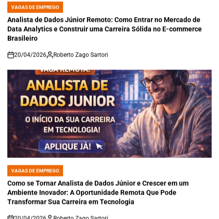
VAGAS DE EMPREGO
POSTED
IN
Analista de Dados Júnior Remoto: Como Entrar no Mercado de
Data Analytics e Construir uma Carreira Sólida no E-commerce
Brasileiro
20/04/2026
Roberto Zago Sartori
on
VAGAS DE EMPREGO
POSTED
IN
Como se Tornar Analista de Dados Júnior e Crescer em um
Ambiente Inovador: A Oportunidade Remota Que Pode
Transformar Sua Carreira em Tecnologia
20/04/2026
Roberto Zago Sartori