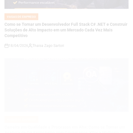
Soluções de Alto Impacto em um Mercado Cada Vez Mais
Competitivo
18/04/2026
Thaisa Zago Sartori
on
VAGAS DE EMPREGO
POSTED
IN
Carreira em Qualidade e Processos em Alta: Como se Tornar um
Analista de QA Estratégico com Governança, KPIs e Melhoria
Contínua em Ambientes Corporativos
14/04/2026
Roberto Zago Sartori
on