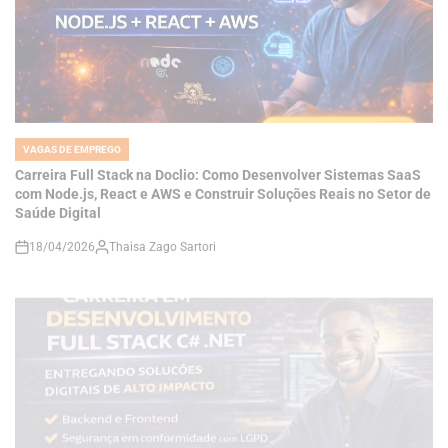
VAGAS DE EMPREGO
POSTED
IN
Carreira Full Stack na Doclio: Como Desenvolver Sistemas SaaS
com Node.js, React e AWS e Construir Soluções Reais no Setor de
Saúde Digital
18/04/2026
Thaisa Zago Sartori
on
VAGAS DE EMPREGO
POSTED
IN
Como se Tornar um Desenvolvedor Full Stack C# .NET e Construir