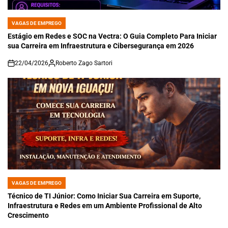
VAGAS DE EMPREGO
POSTED
IN
Estágio em Redes e SOC na Vectra: O Guia Completo Para Iniciar
sua Carreira em Infraestrutura e Cibersegurança em 2026
22/04/2026
Roberto Zago Sartori
on
VAGAS DE EMPREGO
POSTED
IN
Técnico de TI Júnior: Como Iniciar Sua Carreira em Suporte,
Infraestrutura e Redes em um Ambiente Profissional de Alto
Crescimento