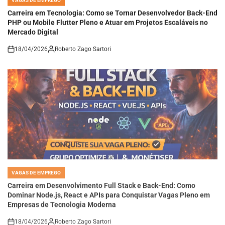
IN
Carreira em Tecnologia: Como se Tornar Desenvolvedor Back-End
PHP ou Mobile Flutter Pleno e Atuar em Projetos Escaláveis no
Mercado Digital
18/04/2026
Roberto Zago Sartori
on
VAGAS DE EMPREGO
POSTED
IN
Carreira em Desenvolvimento Full Stack e Back-End: Como
Dominar Node.js, React e APIs para Conquistar Vagas Pleno em
Empresas de Tecnologia Moderna
18/04/2026
Roberto Zago Sartori
on