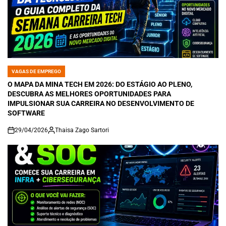
VAGAS DE EMPREGO
POSTED
IN
O MAPA DA MINA TECH EM 2026: DO ESTÁGIO AO PLENO,
DESCUBRA AS MELHORES OPORTUNIDADES PARA
IMPULSIONAR SUA CARREIRA NO DESENVOLVIMENTO DE
SOFTWARE
29/04/2026
Thaisa Zago Sartori
on