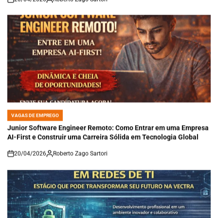
on
VAGAS DE EMPREGO
POSTED
IN
Junior Software Engineer Remoto: Como Entrar em uma Empresa
AI-First e Construir uma Carreira Sólida em Tecnologia Global
20/04/2026
Roberto Zago Sartori
on