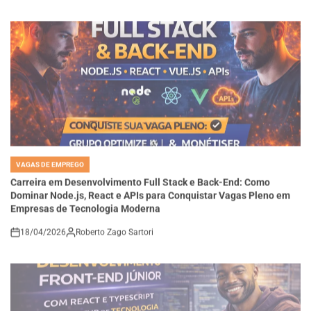
VAGAS DE EMPREGO
POSTED
IN
Carreira em Desenvolvimento Full Stack e Back-End: Como
Dominar Node.js, React e APIs para Conquistar Vagas Pleno em
Empresas de Tecnologia Moderna
18/04/2026
Roberto Zago Sartori
on