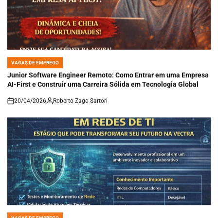
VAGAS DE EMPREGO
POSTED
IN
Junior Software Engineer Remoto: Como Entrar em uma Empresa
AI-First e Construir uma Carreira Sólida em Tecnologia Global
20/04/2026
Roberto Zago Sartori
on
VAGAS DE EMPREGO
POSTED