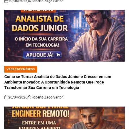
20/04/2026
Roberto Zago Sartori
on
VAGAS DE EMPREGO
POSTED
IN
Como se Tornar Analista de Dados Júnior e Crescer em um
Ambiente Inovador: A Oportunidade Remota Que Pode
Transformar Sua Carreira em Tecnologia
20/04/2026
Roberto Zago Sartori
on