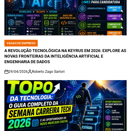
VAGAS DE EMPREGO
POSTED
IN
A REVOLUÇÃO TECNOLÓGICA NA KEYRUS EM 2026: EXPLORE AS
NOVAS FRONTEIRAS DA INTELIGÊNCIA ARTIFICIAL E
ENGENHARIA DE DADOS
29/04/2026
Roberto Zago Sartori
on