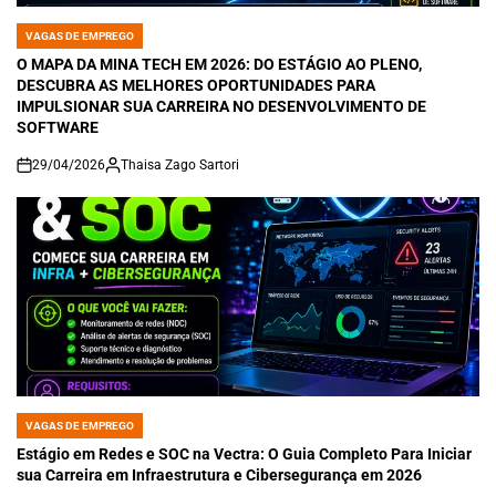
VAGAS DE EMPREGO
POSTED
IN
O MAPA DA MINA TECH EM 2026: DO ESTÁGIO AO PLENO,
DESCUBRA AS MELHORES OPORTUNIDADES PARA
IMPULSIONAR SUA CARREIRA NO DESENVOLVIMENTO DE
SOFTWARE
29/04/2026
Thaisa Zago Sartori
on
VAGAS DE EMPREGO
POSTED
IN
Estágio em Redes e SOC na Vectra: O Guia Completo Para Iniciar
sua Carreira em Infraestrutura e Cibersegurança em 2026