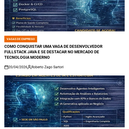
VAGAS DE EMPREGO
POSTED
IN
COMO CONQUISTAR UMA VAGA DE DESENVOLVEDOR
FULLSTACK JAVA E SE DESTACAR NO MERCADO DE
TECNOLOGIA MODERNO
20/04/2026
Roberto Zago Sartori
on