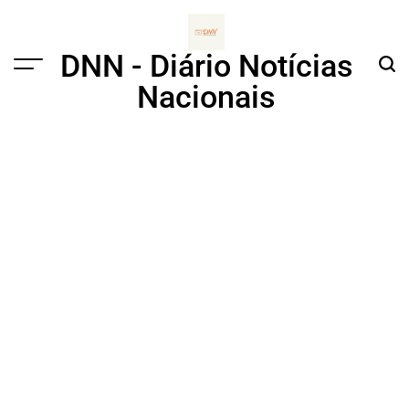
Skip
to
content
DNN - Diário Notícias
Menu
Sear
Nacionais