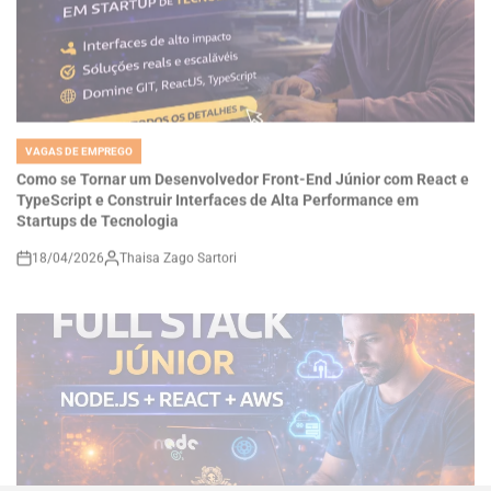
VAGAS DE EMPREGO
POSTED
IN
Como se Tornar um Desenvolvedor Front-End Júnior com React e
TypeScript e Construir Interfaces de Alta Performance em
Startups de Tecnologia
18/04/2026
Thaisa Zago Sartori
on
VAGAS DE EMPREGO
POSTED
IN