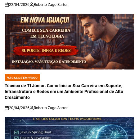
22/04/2026
Roberto Zago Sartori
on
VAGAS DE EMPREGO
POSTED
IN
Técnico de TI Júnior: Como Iniciar Sua Carreira em Suporte,
Infraestrutura e Redes em um Ambiente Profissional de Alto
Crescimento
20/04/2026
Roberto Zago Sartori
on