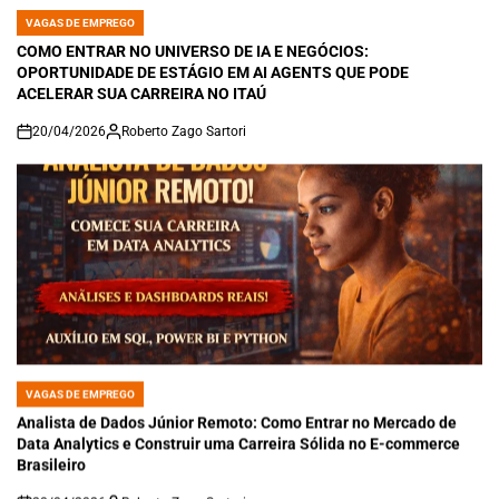
VAGAS DE EMPREGO
POSTED
IN
COMO ENTRAR NO UNIVERSO DE IA E NEGÓCIOS:
OPORTUNIDADE DE ESTÁGIO EM AI AGENTS QUE PODE
ACELERAR SUA CARREIRA NO ITAÚ
20/04/2026
Roberto Zago Sartori
on
VAGAS DE EMPREGO
POSTED
IN
Analista de Dados Júnior Remoto: Como Entrar no Mercado de
Data Analytics e Construir uma Carreira Sólida no E-commerce
Brasileiro