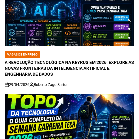
VAGAS DE EMPREGO
POSTED
IN
A REVOLUÇÃO TECNOLÓGICA NA KEYRUS EM 2026: EXPLORE AS
NOVAS FRONTEIRAS DA INTELIGÊNCIA ARTIFICIAL E
ENGENHARIA DE DADOS
29/04/2026
Roberto Zago Sartori
on