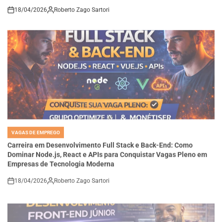
on
VAGAS DE EMPREGO
POSTED
IN
Carreira em Desenvolvimento Full Stack e Back-End: Como
Dominar Node.js, React e APIs para Conquistar Vagas Pleno em
Empresas de Tecnologia Moderna
18/04/2026
Roberto Zago Sartori
on