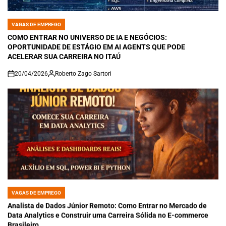
VAGAS DE EMPREGO
POSTED
IN
COMO ENTRAR NO UNIVERSO DE IA E NEGÓCIOS:
OPORTUNIDADE DE ESTÁGIO EM AI AGENTS QUE PODE
ACELERAR SUA CARREIRA NO ITAÚ
20/04/2026
Roberto Zago Sartori
on
VAGAS DE EMPREGO
POSTED
IN
Analista de Dados Júnior Remoto: Como Entrar no Mercado de
Data Analytics e Construir uma Carreira Sólida no E-commerce
Brasileiro