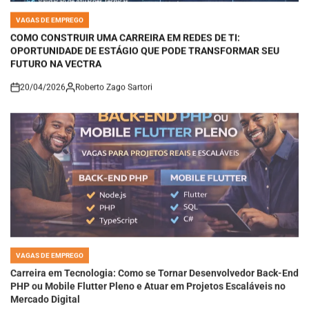
VAGAS DE EMPREGO
POSTED
IN
COMO CONSTRUIR UMA CARREIRA EM REDES DE TI:
OPORTUNIDADE DE ESTÁGIO QUE PODE TRANSFORMAR SEU
FUTURO NA VECTRA
20/04/2026
Roberto Zago Sartori
on
VAGAS DE EMPREGO
POSTED
IN
Carreira em Tecnologia: Como se Tornar Desenvolvedor Back-End
PHP ou Mobile Flutter Pleno e Atuar em Projetos Escaláveis no
Mercado Digital
18/04/2026
Roberto Zago Sartori