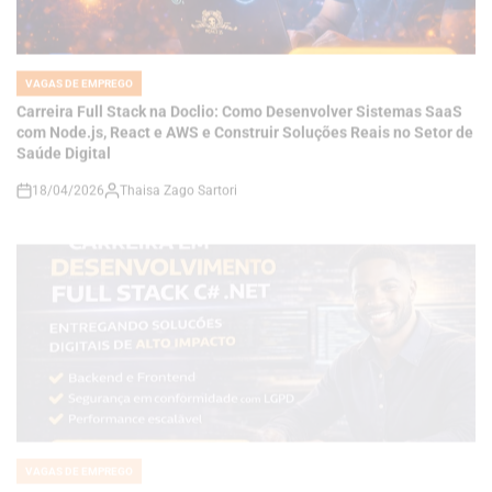
VAGAS DE EMPREGO
POSTED
IN
Carreira Full Stack na Doclio: Como Desenvolver Sistemas SaaS
com Node.js, React e AWS e Construir Soluções Reais no Setor de
Saúde Digital
18/04/2026
Thaisa Zago Sartori
on
VAGAS DE EMPREGO
POSTED
IN
Como se Tornar um Desenvolvedor Full Stack C# .NET e Construir
Soluções de Alto Impacto em um Mercado Cada Vez Mais
Competitivo
18/04/2026
Thaisa Zago Sartori
on