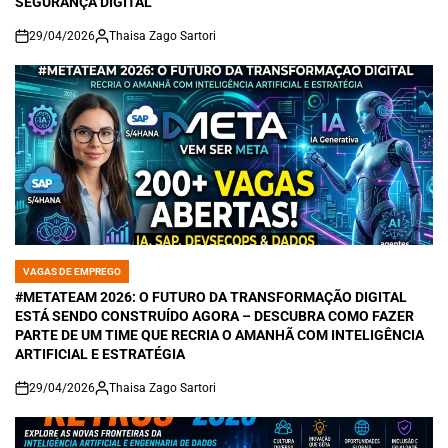
SEGURANÇA DIGITAL
29/04/2026
Thaisa Zago Sartori
on
VAGAS DE EMPREGO
POSTED
IN
#METATEAM 2026: O FUTURO DA TRANSFORMAÇÃO DIGITAL
ESTÁ SENDO CONSTRUÍDO AGORA – DESCUBRA COMO FAZER
PARTE DE UM TIME QUE RECRIA O AMANHÃ COM INTELIGÊNCIA
ARTIFICIAL E ESTRATÉGIA
29/04/2026
Thaisa Zago Sartori
on