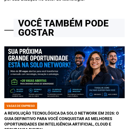
VOCÊ TAMBÉM PODE
GOSTAR
VAGAS DE EMPREGO
POSTED
IN
A REVOLUÇÃO TECNOLÓGICA DA SOLO NETWORK EM 2026: O
GUIA DEFINITIVO PARA VOCÊ CONQUISTAR AS MELHORES
OPORTUNIDADES EM INTELIGÊNCIA ARTIFICIAL, CLOUD E