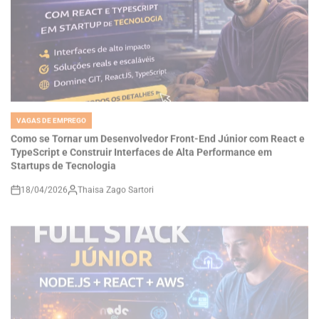
VAGAS DE EMPREGO
POSTED
IN
Como se Tornar um Desenvolvedor Front-End Júnior com React e
TypeScript e Construir Interfaces de Alta Performance em
Startups de Tecnologia
18/04/2026
Thaisa Zago Sartori
on