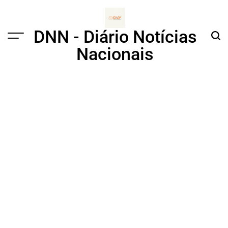
Skip
to
content
DNN - Diário Notícias
Menu
Sear
Nacionais