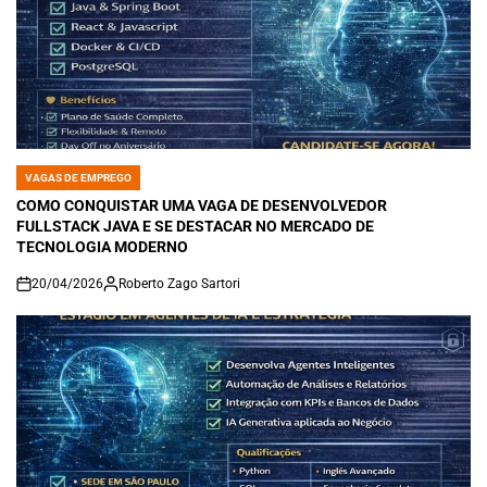
VAGAS DE EMPREGO
POSTED
IN
COMO CONQUISTAR UMA VAGA DE DESENVOLVEDOR
FULLSTACK JAVA E SE DESTACAR NO MERCADO DE
TECNOLOGIA MODERNO
20/04/2026
Roberto Zago Sartori
on