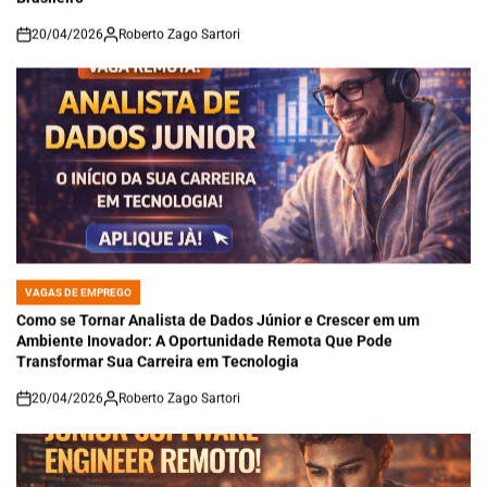
20/04/2026
Roberto Zago Sartori
on
VAGAS DE EMPREGO
POSTED
IN
Como se Tornar Analista de Dados Júnior e Crescer em um
Ambiente Inovador: A Oportunidade Remota Que Pode
Transformar Sua Carreira em Tecnologia
20/04/2026
Roberto Zago Sartori
on