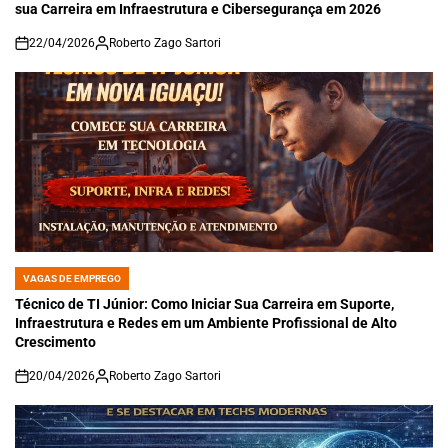
sua Carreira em Infraestrutura e Cibersegurança em 2026
22/04/2026
Roberto Zago Sartori
on
VAGAS DE EMPREGO
POSTED
IN
Técnico de TI Júnior: Como Iniciar Sua Carreira em Suporte,
Infraestrutura e Redes em um Ambiente Profissional de Alto
Crescimento
20/04/2026
Roberto Zago Sartori
on