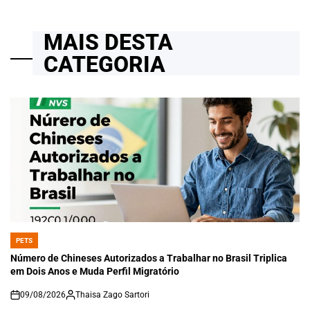
MAIS DESTA
CATEGORIA
PETS
POSTED
IN
Número de Chineses Autorizados a Trabalhar no Brasil Triplica
em Dois Anos e Muda Perfil Migratório
09/08/2026
Thaisa Zago Sartori
on