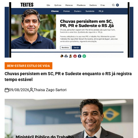
BEM-ESTAR E ESTILO DE VIDA
POSTED
IN
Chuvas persistem em SC, PR e Sudeste enquanto o RS já registra
tempo estável
09/08/2026
Thaisa Zago Sartori
on