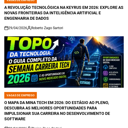
VAGAS DE EMPREGO
POSTED
IN
A REVOLUÇÃO TECNOLÓGICA NA KEYRUS EM 2026: EXPLORE AS
NOVAS FRONTEIRAS DA INTELIGÊNCIA ARTIFICIAL E
ENGENHARIA DE DADOS
29/04/2026
Roberto Zago Sartori
on
VAGAS DE EMPREGO
POSTED
IN
O MAPA DA MINA TECH EM 2026: DO ESTÁGIO AO PLENO,
DESCUBRA AS MELHORES OPORTUNIDADES PARA
IMPULSIONAR SUA CARREIRA NO DESENVOLVIMENTO DE
SOFTWARE