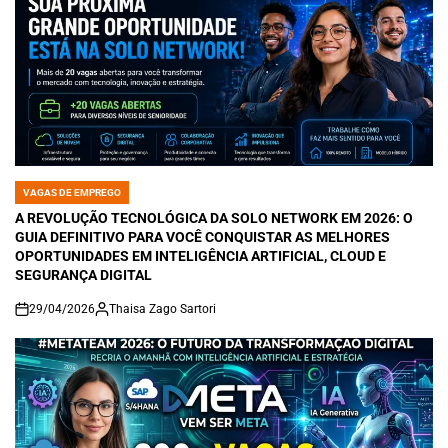
VAGAS DE EMPREGO
POSTED
IN
A REVOLUÇÃO TECNOLÓGICA DA SOLO NETWORK EM 2026: O
GUIA DEFINITIVO PARA VOCÊ CONQUISTAR AS MELHORES
OPORTUNIDADES EM INTELIGÊNCIA ARTIFICIAL, CLOUD E
SEGURANÇA DIGITAL
29/04/2026
Thaisa Zago Sartori
on