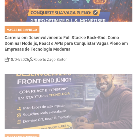
VAGAS DE EMPREGO
POSTED
IN
Carreira em Desenvolvimento Full Stack e Back-End: Como
Dominar Node.js, React e APIs para Conquistar Vagas Pleno em
Empresas de Tecnologia Moderna
18/04/2026
Roberto Zago Sartori
on
VAGAS DE EMPREGO
POSTED
IN
Como se Tornar um Desenvolvedor Front-End Júnior com React e
TypeScript e Construir Interfaces de Alta Performance em