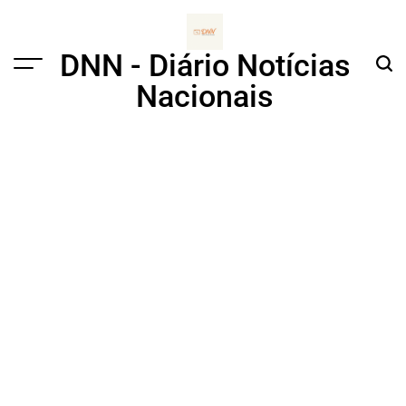
Skip
to
content
DNN - Diário Notícias
Menu
Sear
Nacionais