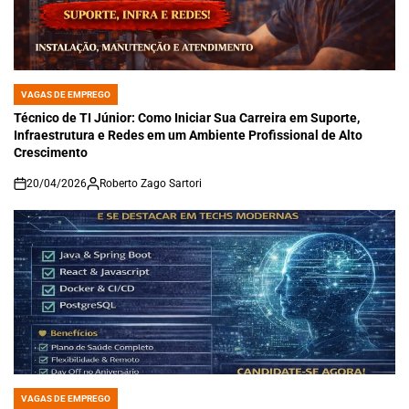
VAGAS DE EMPREGO
POSTED
IN
Técnico de TI Júnior: Como Iniciar Sua Carreira em Suporte,
Infraestrutura e Redes em um Ambiente Profissional de Alto
Crescimento
20/04/2026
Roberto Zago Sartori
on
VAGAS DE EMPREGO
POSTED