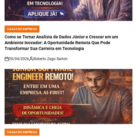
VAGAS DE EMPREGO
POSTED
IN
Como se Tornar Analista de Dados Júnior e Crescer em um
Ambiente Inovador: A Oportunidade Remota Que Pode
Transformar Sua Carreira em Tecnologia
20/04/2026
Roberto Zago Sartori
on
VAGAS DE EMPREGO
POSTED
IN