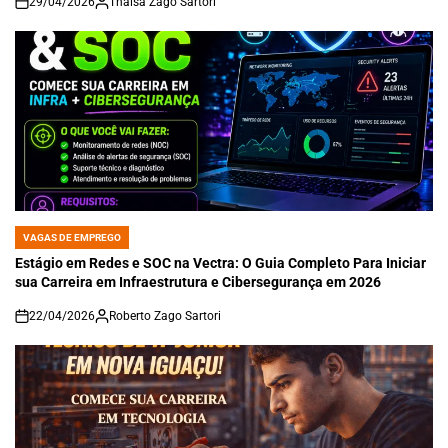
29/04/2026
Thaisa Zago Sartori
on
VAGAS DE EMPREGO
POSTED
IN
Estágio em Redes e SOC na Vectra: O Guia Completo Para Iniciar
sua Carreira em Infraestrutura e Cibersegurança em 2026
22/04/2026
Roberto Zago Sartori
on