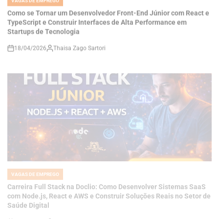
Startups de Tecnologia
18/04/2026
Thaisa Zago Sartori
on
VAGAS DE EMPREGO
POSTED
IN
Carreira Full Stack na Doclio: Como Desenvolver Sistemas SaaS
com Node.js, React e AWS e Construir Soluções Reais no Setor de
Saúde Digital
18/04/2026
Thaisa Zago Sartori
on