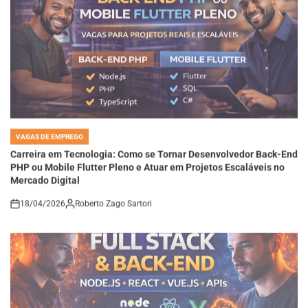
VAGAS DE EMPREGO
POSTED
IN
Carreira em Tecnologia: Como se Tornar Desenvolvedor Back-End
PHP ou Mobile Flutter Pleno e Atuar em Projetos Escaláveis no
Mercado Digital
18/04/2026
Roberto Zago Sartori
on