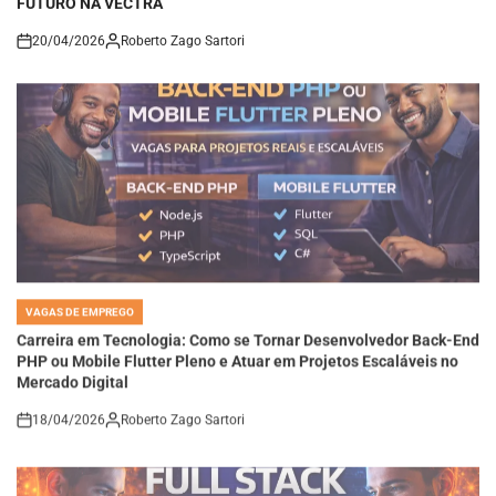
20/04/2026
Roberto Zago Sartori
on
VAGAS DE EMPREGO
POSTED
IN
Carreira em Tecnologia: Como se Tornar Desenvolvedor Back-End
PHP ou Mobile Flutter Pleno e Atuar em Projetos Escaláveis no
Mercado Digital
18/04/2026
Roberto Zago Sartori
on