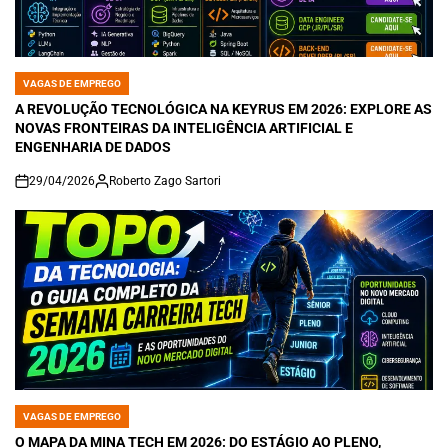
VAGAS DE EMPREGO
POSTED
IN
A REVOLUÇÃO TECNOLÓGICA NA KEYRUS EM 2026: EXPLORE AS
NOVAS FRONTEIRAS DA INTELIGÊNCIA ARTIFICIAL E
ENGENHARIA DE DADOS
29/04/2026
Roberto Zago Sartori
on
VAGAS DE EMPREGO
POSTED
IN
O MAPA DA MINA TECH EM 2026: DO ESTÁGIO AO PLENO,