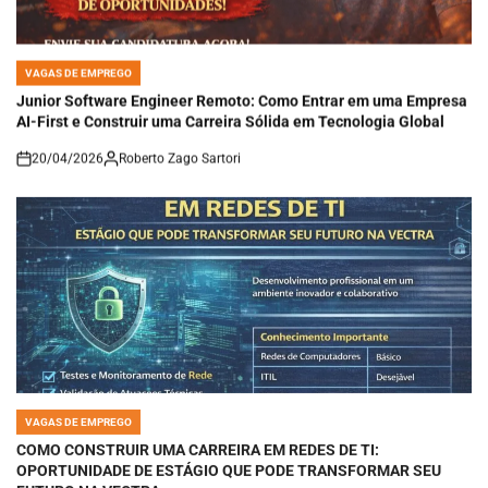
VAGAS DE EMPREGO
POSTED
IN
Junior Software Engineer Remoto: Como Entrar em uma Empresa
AI-First e Construir uma Carreira Sólida em Tecnologia Global
20/04/2026
Roberto Zago Sartori
on
VAGAS DE EMPREGO
POSTED
IN
COMO CONSTRUIR UMA CARREIRA EM REDES DE TI:
OPORTUNIDADE DE ESTÁGIO QUE PODE TRANSFORMAR SEU
FUTURO NA VECTRA