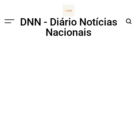
Skip
to
content
DNN - Diário Notícias
Menu
Sear
Nacionais