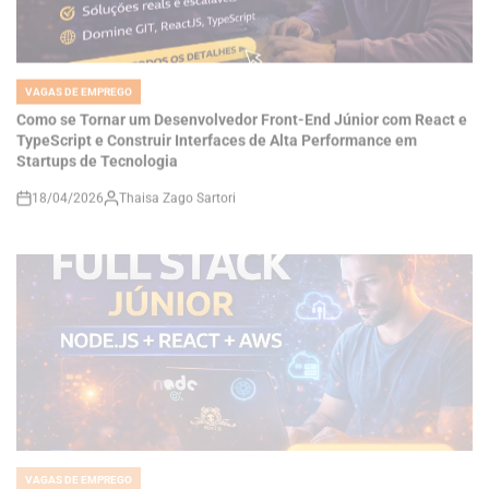
VAGAS DE EMPREGO
POSTED
IN
Como se Tornar um Desenvolvedor Front-End Júnior com React e
TypeScript e Construir Interfaces de Alta Performance em
Startups de Tecnologia
18/04/2026
Thaisa Zago Sartori
on
VAGAS DE EMPREGO
POSTED
IN
Carreira Full Stack na Doclio: Como Desenvolver Sistemas SaaS
com Node.js, React e AWS e Construir Soluções Reais no Setor de
Saúde Digital