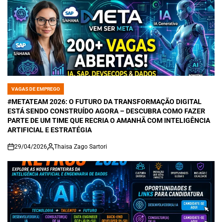
VAGAS DE EMPREGO
POSTED
IN
#METATEAM 2026: O FUTURO DA TRANSFORMAÇÃO DIGITAL
ESTÁ SENDO CONSTRUÍDO AGORA – DESCUBRA COMO FAZER
PARTE DE UM TIME QUE RECRIA O AMANHÃ COM INTELIGÊNCIA
ARTIFICIAL E ESTRATÉGIA
29/04/2026
Thaisa Zago Sartori
on