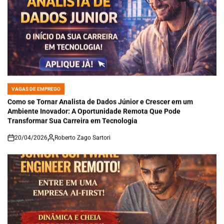
VAGAS DE EMPREGO
POSTED
IN
Como se Tornar Analista de Dados Júnior e Crescer em um
Ambiente Inovador: A Oportunidade Remota Que Pode
Transformar Sua Carreira em Tecnologia
20/04/2026
Roberto Zago Sartori
on