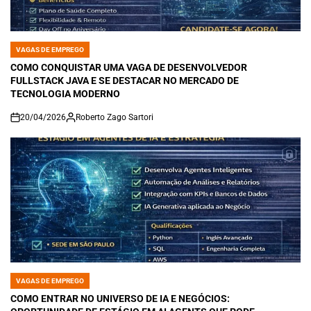
VAGAS DE EMPREGO
POSTED
IN
COMO CONQUISTAR UMA VAGA DE DESENVOLVEDOR
FULLSTACK JAVA E SE DESTACAR NO MERCADO DE
TECNOLOGIA MODERNO
20/04/2026
Roberto Zago Sartori
on
VAGAS DE EMPREGO
POSTED
IN
COMO ENTRAR NO UNIVERSO DE IA E NEGÓCIOS: