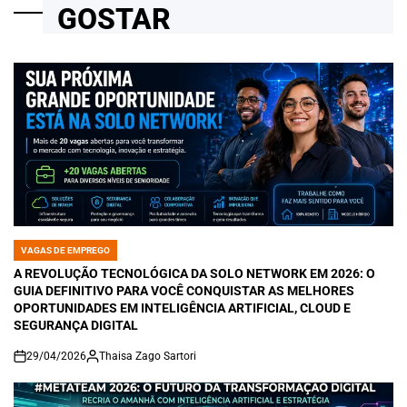
GOSTAR
VAGAS DE EMPREGO
POSTED
IN
A REVOLUÇÃO TECNOLÓGICA DA SOLO NETWORK EM 2026: O
GUIA DEFINITIVO PARA VOCÊ CONQUISTAR AS MELHORES
OPORTUNIDADES EM INTELIGÊNCIA ARTIFICIAL, CLOUD E
SEGURANÇA DIGITAL
29/04/2026
Thaisa Zago Sartori
on