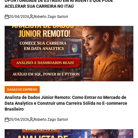
OPORTUNIDADE DE ESTÁGIO EM AI AGENTS QUE PODE
ACELERAR SUA CARREIRA NO ITAÚ
20/04/2026
Roberto Zago Sartori
on
VAGAS DE EMPREGO
POSTED
IN
Analista de Dados Júnior Remoto: Como Entrar no Mercado de
Data Analytics e Construir uma Carreira Sólida no E-commerce
Brasileiro
20/04/2026
Roberto Zago Sartori
on