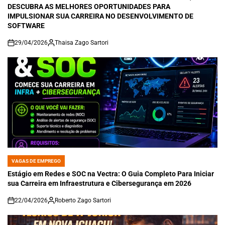
DESCUBRA AS MELHORES OPORTUNIDADES PARA
IMPULSIONAR SUA CARREIRA NO DESENVOLVIMENTO DE
SOFTWARE
29/04/2026
Thaisa Zago Sartori
on
VAGAS DE EMPREGO
POSTED
IN
Estágio em Redes e SOC na Vectra: O Guia Completo Para Iniciar
sua Carreira em Infraestrutura e Cibersegurança em 2026
22/04/2026
Roberto Zago Sartori
on