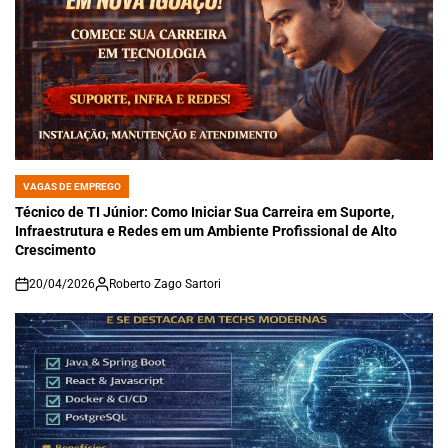
VAGAS DE EMPREGO
POSTED
IN
Técnico de TI Júnior: Como Iniciar Sua Carreira em Suporte,
Infraestrutura e Redes em um Ambiente Profissional de Alto
Crescimento
20/04/2026
Roberto Zago Sartori
on