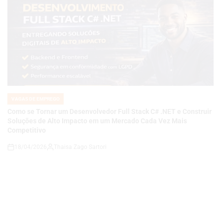
VAGAS DE EMPREGO
POSTED
IN
Como se Tornar um Desenvolvedor Full Stack C# .NET e Construir
Soluções de Alto Impacto em um Mercado Cada Vez Mais
Competitivo
18/04/2026
Thaisa Zago Sartori
on
VAGAS DE EMPREGO
POSTED