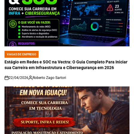
VAGAS DE EMPREGO
POSTED
IN
Estágio em Redes e SOC na Vectra: O Guia Completo Para Iniciar
sua Carreira em Infraestrutura e Cibersegurança em 2026
22/04/2026
Roberto Zago Sartori
on