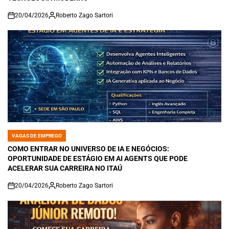
20/04/2026
Roberto Zago Sartori
on
VAGAS DE EMPREGO
POSTED
IN
COMO ENTRAR NO UNIVERSO DE IA E NEGÓCIOS:
OPORTUNIDADE DE ESTÁGIO EM AI AGENTS QUE PODE
ACELERAR SUA CARREIRA NO ITAÚ
20/04/2026
Roberto Zago Sartori
on