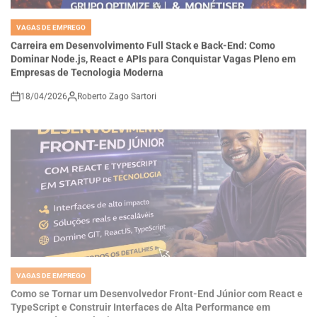
VAGAS DE EMPREGO
POSTED
IN
Carreira em Desenvolvimento Full Stack e Back-End: Como
Dominar Node.js, React e APIs para Conquistar Vagas Pleno em
Empresas de Tecnologia Moderna
18/04/2026
Roberto Zago Sartori
on
VAGAS DE EMPREGO
POSTED
IN
Como se Tornar um Desenvolvedor Front-End Júnior com React e
TypeScript e Construir Interfaces de Alta Performance em
Startups de Tecnologia
18/04/2026
Thaisa Zago Sartori
on