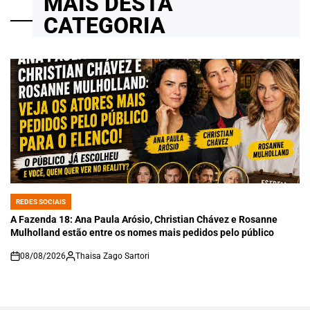
MAIS DESTA
CATEGORIA
REDES SOCIAIS
POSTED
IN
A Fazenda 18: Ana Paula Arósio, Christian Chávez e Rosanne
Mulholland estão entre os nomes mais pedidos pelo público
08/08/2026
Thaisa Zago Sartori
on