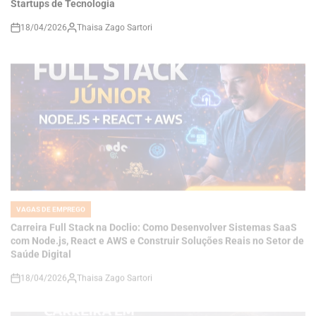
VAGAS DE EMPREGO
POSTED
IN
Carreira Full Stack na Doclio: Como Desenvolver Sistemas SaaS
com Node.js, React e AWS e Construir Soluções Reais no Setor de
Saúde Digital
18/04/2026
Thaisa Zago Sartori
on