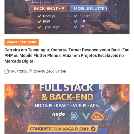
VAGAS DE EMPREGO
POSTED
IN
Carreira em Tecnologia: Como se Tornar Desenvolvedor Back-End
PHP ou Mobile Flutter Pleno e Atuar em Projetos Escaláveis no
Mercado Digital
18/04/2026
Roberto Zago Sartori
on