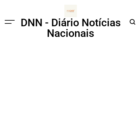
Skip
to
content
DNN - Diário Notícias
Menu
Sear
Nacionais