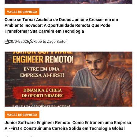
VAGAS DE EMPREGO
POSTED
IN
Como se Tornar Analista de Dados Júnior e Crescer em um
Ambiente Inovador: A Oportunidade Remota Que Pode
Transformar Sua Carreira em Tecnologia
20/04/2026
Roberto Zago Sartori
on
VAGAS DE EMPREGO
POSTED
IN
Junior Software Engineer Remoto: Como Entrar em uma Empresa
AI-First e Construir uma Carreira Sólida em Tecnologia Global
20/04/2026
Roberto Zago Sartori