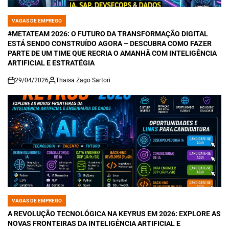
VAGAS DE EMPREGO
POSTED
IN
#METATEAM 2026: O FUTURO DA TRANSFORMAÇÃO DIGITAL
ESTÁ SENDO CONSTRUÍDO AGORA – DESCUBRA COMO FAZER
PARTE DE UM TIME QUE RECRIA O AMANHÃ COM INTELIGÊNCIA
ARTIFICIAL E ESTRATÉGIA
29/04/2026
Thaisa Zago Sartori
on
VAGAS DE EMPREGO
POSTED
IN
A REVOLUÇÃO TECNOLÓGICA NA KEYRUS EM 2026: EXPLORE AS
NOVAS FRONTEIRAS DA INTELIGÊNCIA ARTIFICIAL E