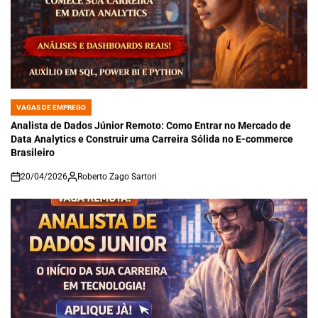
VAGAS DE EMPREGO
POSTED
IN
Analista de Dados Júnior Remoto: Como Entrar no Mercado de
Data Analytics e Construir uma Carreira Sólida no E-commerce
Brasileiro
20/04/2026
Roberto Zago Sartori
on