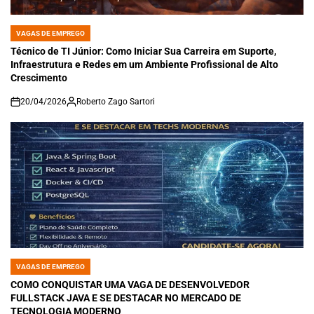
VAGAS DE EMPREGO
POSTED
IN
Técnico de TI Júnior: Como Iniciar Sua Carreira em Suporte,
Infraestrutura e Redes em um Ambiente Profissional de Alto
Crescimento
20/04/2026
Roberto Zago Sartori
on
VAGAS DE EMPREGO
POSTED
IN
COMO CONQUISTAR UMA VAGA DE DESENVOLVEDOR
FULLSTACK JAVA E SE DESTACAR NO MERCADO DE
TECNOLOGIA MODERNO