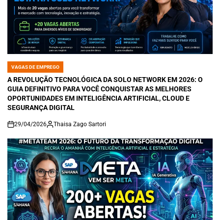
VAGAS DE EMPREGO
POSTED
IN
A REVOLUÇÃO TECNOLÓGICA DA SOLO NETWORK EM 2026: O
GUIA DEFINITIVO PARA VOCÊ CONQUISTAR AS MELHORES
OPORTUNIDADES EM INTELIGÊNCIA ARTIFICIAL, CLOUD E
SEGURANÇA DIGITAL
29/04/2026
Thaisa Zago Sartori
on