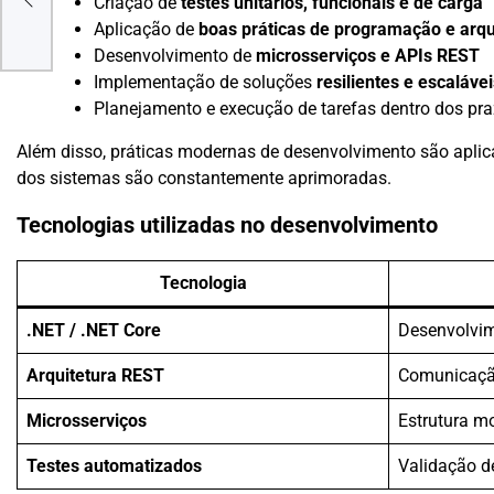
Criação de
testes unitários, funcionais e de carga
Pode
m
Aplicação de
boas práticas de programação e arqu
Desenvolvimento de
microsserviços e APIs REST
Implementação de soluções
resilientes e escalávei
Planejamento e execução de tarefas dentro dos pra
Além disso, práticas modernas de desenvolvimento são aplic
dos sistemas são constantemente aprimoradas.
Tecnologias utilizadas no desenvolvimento
Tecnologia
.NET / .NET Core
Desenvolvi
Arquitetura REST
Comunicação
Microsserviços
Estrutura m
Testes automatizados
Validação d