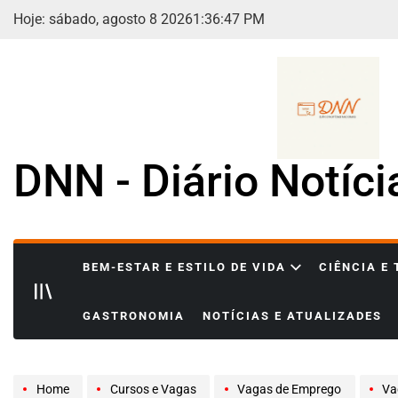
Skip
Hoje: sábado, agosto 8 2026
1
:
36
:
48
PM
to
content
DNN - Diário Notíc
BEM-ESTAR E ESTILO DE VIDA
CIÊNCIA E
GASTRONOMIA
NOTÍCIAS E ATUALIZADES
Home
Cursos e Vagas
Vagas de Emprego
Vaga 