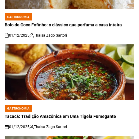
GASTRONOMIA
POSTED
IN
Bolo de Coco Fofinho: o clássico que perfuma a casa inteira
01/12/2025
Thaisa Zago Sartori
on
GASTRONOMIA
POSTED
IN
Tacacá: Tradição Amazônica em Uma Tigela Fumegante
01/12/2025
Thaisa Zago Sartori
on