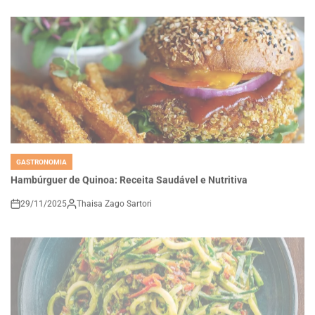
GASTRONOMIA
POSTED
IN
Hambúrguer de Quinoa: Receita Saudável e Nutritiva
29/11/2025
Thaisa Zago Sartori
on