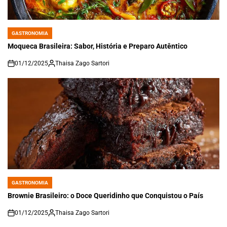
GASTRONOMIA
POSTED
IN
Moqueca Brasileira: Sabor, História e Preparo Autêntico
01/12/2025
Thaisa Zago Sartori
on
GASTRONOMIA
POSTED
IN
Brownie Brasileiro: o Doce Queridinho que Conquistou o País
01/12/2025
Thaisa Zago Sartori
on