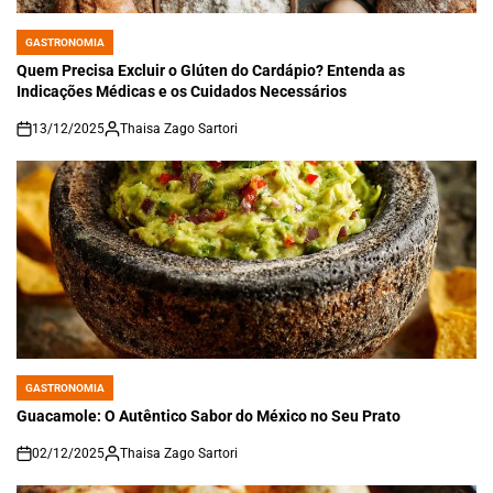
GASTRONOMIA
POSTED
IN
Quem Precisa Excluir o Glúten do Cardápio? Entenda as
Indicações Médicas e os Cuidados Necessários
13/12/2025
Thaisa Zago Sartori
on
GASTRONOMIA
POSTED
IN
Guacamole: O Autêntico Sabor do México no Seu Prato
02/12/2025
Thaisa Zago Sartori
on