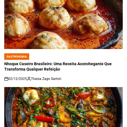
GASTRONOMIA
POSTED
IN
Nhoque Caseiro Brasileiro: Uma Receita Aconchegante Que
Transforma Qualquer Refeição
02/12/2025
Thaisa Zago Sartori
on