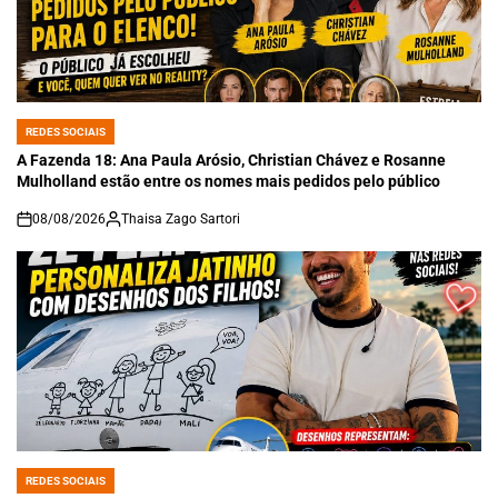
REDES SOCIAIS
POSTED
IN
A Fazenda 18: Ana Paula Arósio, Christian Chávez e Rosanne
Mulholland estão entre os nomes mais pedidos pelo público
08/08/2026
Thaisa Zago Sartori
on
REDES SOCIAIS
POSTED