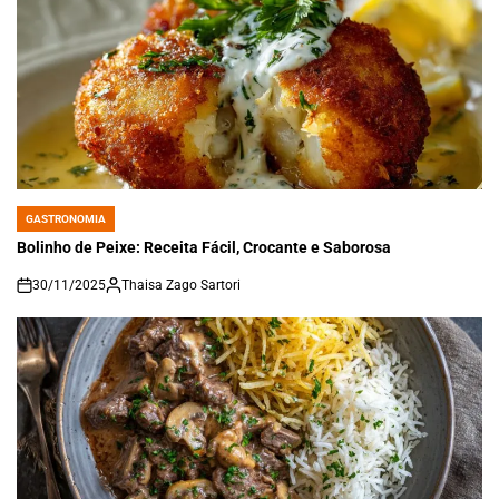
GASTRONOMIA
POSTED
IN
Bolinho de Peixe: Receita Fácil, Crocante e Saborosa
30/11/2025
Thaisa Zago Sartori
on