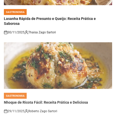
GASTRONOMIA
POSTED
IN
Lasanha Rápida de Presunto e Queijo: Receita Prática e
Saborosa
30/11/2025
Thaisa Zago Sartori
on
GASTRONOMIA
POSTED
IN
Nhoque de Ricota Fácil: Receita Prática e Deliciosa
29/11/2025
Roberto Zago Sartori
on