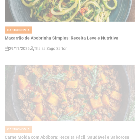
GASTRONOMIA
POSTED
IN
Macarrão de Abobrinha Simples: Receita Leve e Nutritiva
29/11/2025
Thaisa Zago Sartori
on
GASTRONOMIA
POSTED
IN
Carne Moída com Abóbora: Receita Fácil, Saudável e Saborosa
29/11/2025
Thaisa Zago Sartori
on