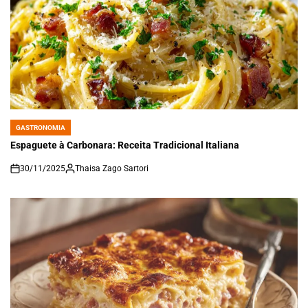
GASTRONOMIA
POSTED
IN
Espaguete à Carbonara: Receita Tradicional Italiana
30/11/2025
Thaisa Zago Sartori
on