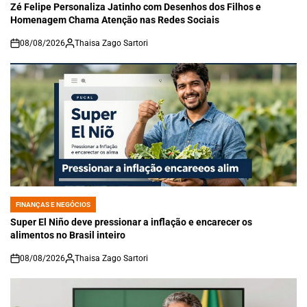
IN
Zé Felipe Personaliza Jatinho com Desenhos dos Filhos e
Homenagem Chama Atenção nas Redes Sociais
08/08/2026
Thaisa Zago Sartori
on
FINANÇAS E NEGÓCIOS
POSTED
IN
Super El Niño deve pressionar a inflação e encarecer os
alimentos no Brasil inteiro
08/08/2026
Thaisa Zago Sartori
on