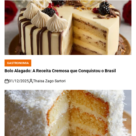
GASTRONOMIA
POSTED
IN
Bolo Alagado: A Receita Cremosa que Conquistou o Brasil
01/12/2025
Thaisa Zago Sartori
on