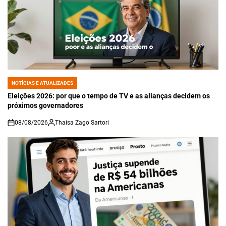
NOTÍCIAS E ATUALIZADES
POSTED
IN
Eleições 2026: por que o tempo de TV e as alianças decidem os
próximos governadores
08/08/2026
Thaisa Zago Sartori
on