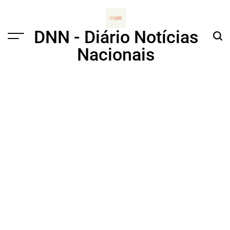
Skip
to
content
DNN - Diário Notícias
Menu
Sear
Nacionais