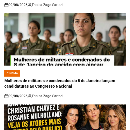
09/08/2026
Thaisa Zago Sartori
on
CINEMA
POSTED
IN
Mulheres de militares e condenados do 8 de Janeiro lançam
candidaturas ao Congresso Nacional
09/08/2026
Thaisa Zago Sartori
on