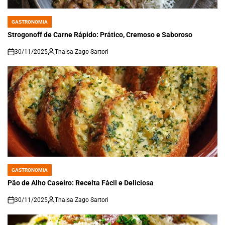
GASTRONOMIA
POSTED
IN
Strogonoff de Carne Rápido: Prático, Cremoso e Saboroso
30/11/2025
Thaisa Zago Sartori
on
GASTRONOMIA
POSTED
IN
Pão de Alho Caseiro: Receita Fácil e Deliciosa
30/11/2025
Thaisa Zago Sartori
on