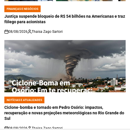
FINANÇAS E NEGÓCIOS
POSTED
IN
Justiça suspende bloqueio de R$ 54 bilhões na Americanas e traz
fôlego para acionistas
08/08/2026
Thaisa Zago Sartori
on
NOTÍCIAS E ATUALIZADES
POSTED
IN
Ciclone-bomba e tornado em Pedro Osório: impactos,
recuperação e novas projeções meteorológicas no Rio Grande do
Sul
08/08/2026
Thaisa Zago Sartori