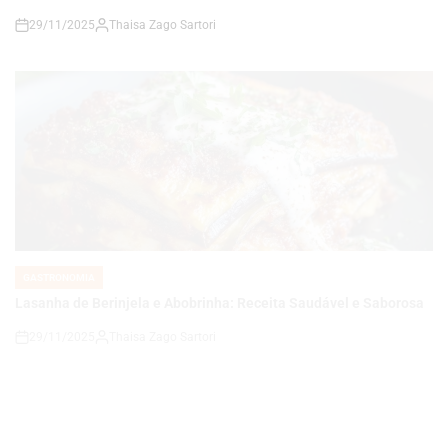
GASTRONOMIA
POSTED
IN
Lasanha de Berinjela e Abobrinha: Receita Saudável e Saborosa
29/11/2025
Thaisa Zago Sartori
on