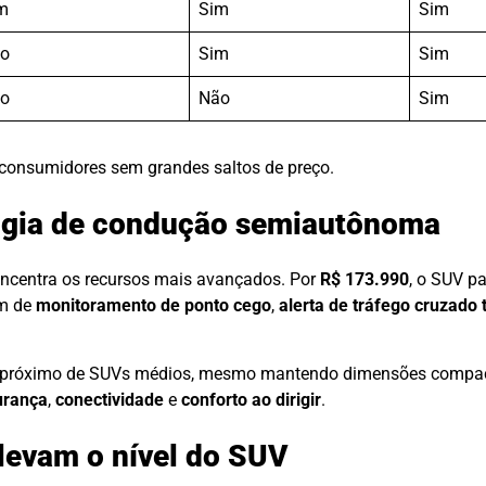
m
Sim
Sim
o
Sim
Sim
o
Não
Sim
 consumidores sem grandes saltos de preço.
logia de condução semiautônoma
oncentra os recursos mais avançados. Por
R$ 173.990
, o SUV pa
ém de
monitoramento de ponto cego
,
alerta de tráfego cruzado 
o próximo de SUVs médios, mesmo mantendo dimensões compact
urança
,
conectividade
e
conforto ao dirigir
.
levam o nível do SUV