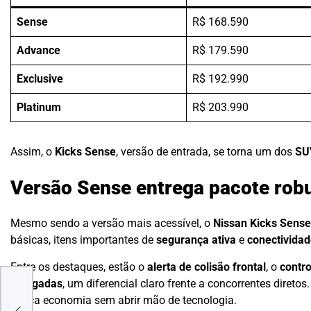
Sense
R$ 168.590
Advance
R$ 179.590
Exclusive
R$ 192.990
Platinum
R$ 203.990
Assim, o
Kicks Sense
, versão de entrada, se torna um dos
SU
Versão Sense entrega pacote robu
Mesmo sendo a versão mais acessível, o
Nissan Kicks Sense
básicas, itens importantes de
segurança ativa
e
conectivida
Entre os destaques, estão o
alerta de colisão frontal
, o
contro
polegadas
, um diferencial claro frente a concorrentes dire
 em
busca economia sem abrir mão de tecnologia.
e