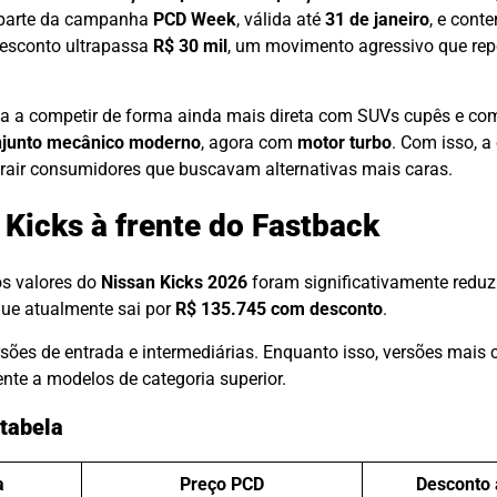
 parte da campanha
PCD Week
, válida até
31 de janeiro
, e cont
desconto ultrapassa
R$ 30 mil
, um movimento agressivo que rep
sa a competir de forma ainda mais direta com SUVs cupês e co
njunto mecânico moderno
, agora com
motor turbo
. Com isso, a
trair consumidores que buscavam alternativas mais caras.
Kicks à frente do Fastback
os valores do
Nissan Kicks 2026
foram significativamente reduz
que atualmente sai por
R$ 135.745 com desconto
.
rsões de entrada e intermediárias. Enquanto isso, versões mai
nte a modelos de categoria superior.
tabela
a
Preço PCD
Desconto