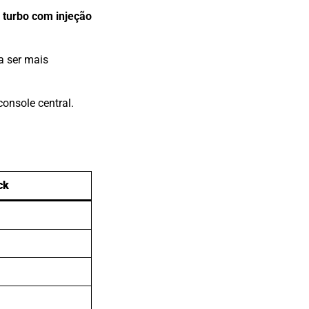
 turbo com injeção
a ser mais
onsole central.
ck