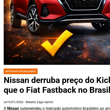
NOTÍCIAS E ATUALIZADES
POSTED
IN
Nissan derruba preço do Kic
que o Fiat Fastback no Brasi
on
19/01/2026
Roberto Zago Sartori
A
Nissan
surpreendeu o mercado automotivo brasileiro ao a