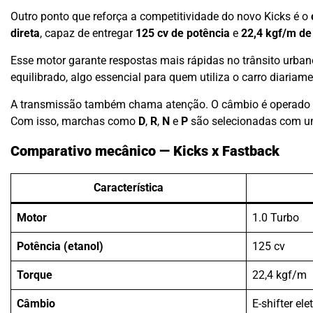
Outro ponto que reforça a competitividade do novo Kicks é o
direta
, capaz de entregar
125 cv de potência
e
22,4 kgf/m de
Esse motor garante respostas mais rápidas no trânsito urban
equilibrado, algo essencial para quem utiliza o carro diariame
A transmissão também chama atenção. O câmbio é operado
Com isso, marchas como
D
,
R
,
N
e
P
são selecionadas com um 
Comparativo mecânico — Kicks x Fastback
Característica
Motor
1.0 Turbo
Potência (etanol)
125 cv
Torque
22,4 kgf/m
Câmbio
E-shifter ele