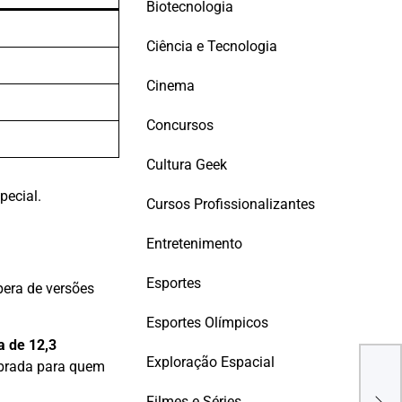
Biotecnologia
Ciência e Tecnologia
Cinema
Concursos
Cultura Geek
pecial.
Cursos Profissionalizantes
Entretenimento
Esportes
pera de versões
Esportes Olímpicos
a de 12,3
Exploração Espacial
librada para quem
O qu
enf
Filmes e Séries