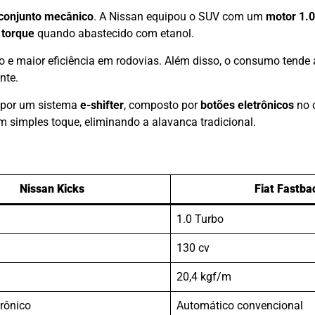
conjunto mecânico
. A Nissan equipou o SUV com um
motor 1.0
 torque
quando abastecido com etanol.
o e maior eficiência em rodovias. Além disso, o consumo tende 
nte.
 por um sistema
e-shifter
, composto por
botões eletrônicos
no c
simples toque, eliminando a alavanca tradicional.
Nissan Kicks
Fiat Fastba
1.0 Turbo
130 cv
20,4 kgf/m
trônico
Automático convencional