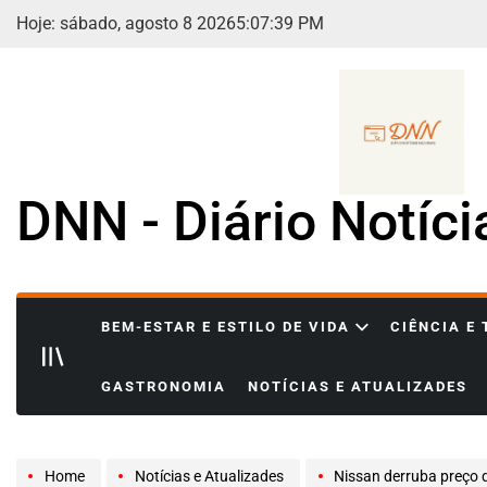
Skip
Hoje: sábado, agosto 8 2026
5
:
07
:
41
PM
to
content
DNN - Diário Notíc
BEM-ESTAR E ESTILO DE VIDA
CIÊNCIA E
GASTRONOMIA
NOTÍCIAS E ATUALIZADES
Home
Notícias e Atualizades
Nissan derruba preço do Kick