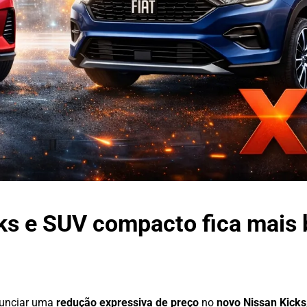
ks e SUV compacto fica mais 
l
nunciar uma
redução expressiva de preço
no
novo Nissan Kicks