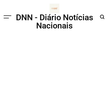
Skip
to
content
DNN - Diário Notícias
Menu
Sear
Nacionais