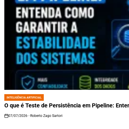
INTELIGÊNCIA ARTIFICIAL
POSTED
IN
O que é Teste de Persistência em Pipeline: Ente
07/07/2026
Roberto Zago Sartori
on