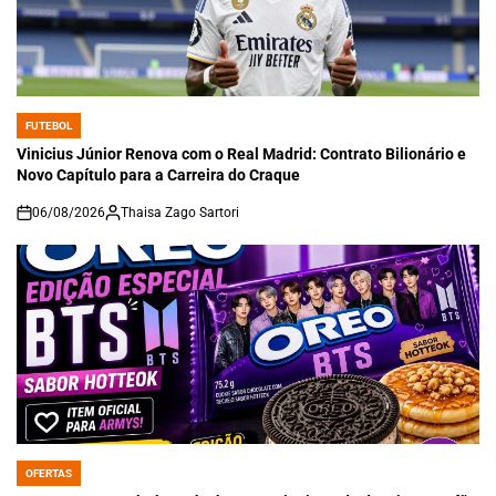
FUTEBOL
POSTED
IN
Vinicius Júnior Renova com o Real Madrid: Contrato Bilionário e
Novo Capítulo para a Carreira do Craque
06/08/2026
Thaisa Zago Sartori
on
OFERTAS
POSTED