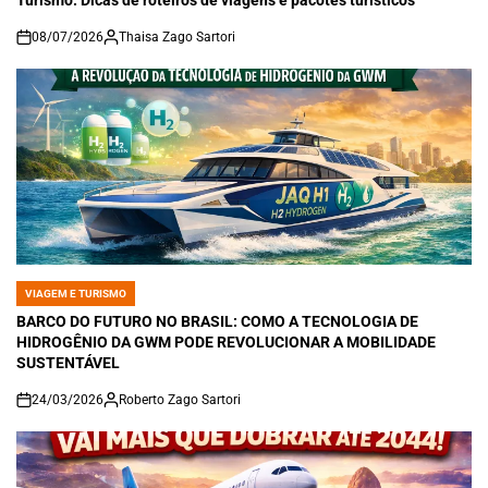
08/07/2026
Thaisa Zago Sartori
on
VIAGEM E TURISMO
POSTED
IN
BARCO DO FUTURO NO BRASIL: COMO A TECNOLOGIA DE
HIDROGÊNIO DA GWM PODE REVOLUCIONAR A MOBILIDADE
SUSTENTÁVEL
24/03/2026
Roberto Zago Sartori
on