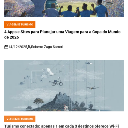
VIAGEM E TURISMO
POSTED
IN
4 Apps e Sites para Planejar uma Viagem para a Copa do Mundo
de 2026
14/12/2025
Roberto Zago Sartori
on
VIAGEM E TURISMO
POSTED
IN
Turismo conectado: apenas 1 em cada 3 destinos oferece Wi‑Fi
público gratuito para visitantes — veja os dados