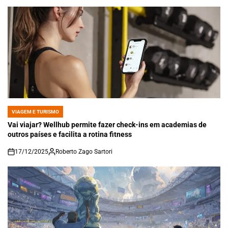
VIAGEM E TURISMO
POSTED
IN
Vai viajar? Wellhub permite fazer check-ins em academias de
outros países e facilita a rotina fitness
17/12/2025
Roberto Zago Sartori
on