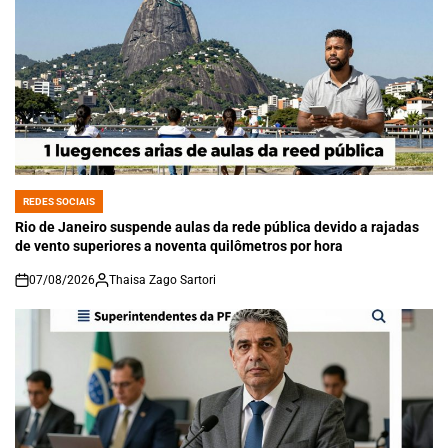
REDES SOCIAIS
POSTED
IN
Rio de Janeiro suspende aulas da rede pública devido a rajadas
de vento superiores a noventa quilômetros por hora
07/08/2026
Thaisa Zago Sartori
on