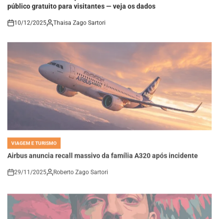
10/12/2025
Thaisa Zago Sartori
on
VIAGEM E TURISMO
POSTED
IN
Airbus anuncia recall massivo da família A320 após incidente
29/11/2025
Roberto Zago Sartori
on