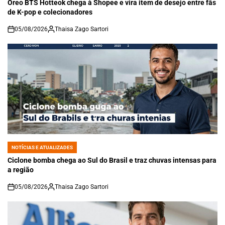
IN
Oreo BTS Hotteok chega à Shopee e vira item de desejo entre fãs
de K-pop e colecionadores
05/08/2026
Thaisa Zago Sartori
on
NOTÍCIAS E ATUALIZADES
POSTED
IN
Ciclone bomba chega ao Sul do Brasil e traz chuvas intensas para
a região
05/08/2026
Thaisa Zago Sartori
on