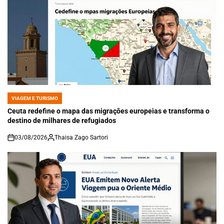
VIAGEM E TURISMO
POSTED
IN
Ceuta redefine o mapa das migrações europeias e transforma o
destino de milhares de refugiados
03/08/2026
Thaisa Zago Sartori
on