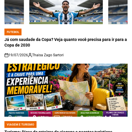
FUTEBOL
POSTED
IN
Já com saudade da Copa? Veja quanto você precisa para ir para a
Copa de 2030
19/07/2026
Thaisa Zago Sartori
on
VIAGEM E TURISMO
POSTED
IN
Turismo: Dicas de roteiros de viagens e pacotes turísticos