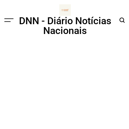
Skip
to
content
DNN - Diário Notícias
Menu
Sear
Nacionais