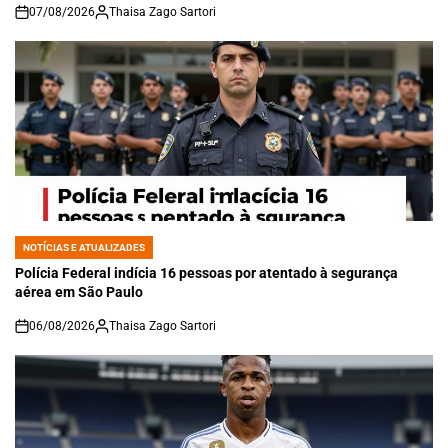
07/08/2026
Thaisa Zago Sartori
on
NOTÍCIAS E ATUALIZADES
POSTED
IN
Polícia Federal indícia 16 pessoas por atentado à segurança
aérea em São Paulo
06/08/2026
Thaisa Zago Sartori
on