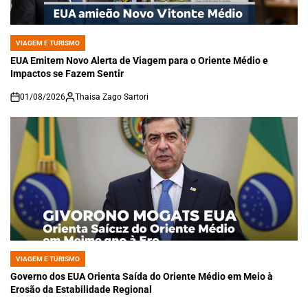
VIAGEM E TURISMO
POSTED
IN
EUA Emitem Novo Alerta de Viagem para o Oriente Médio e
Impactos se Fazem Sentir
01/08/2026
Thaisa Zago Sartori
on
VIAGEM E TURISMO
POSTED
IN
Governo dos EUA Orienta Saída do Oriente Médio em Meio à
Erosão da Estabilidade Regional