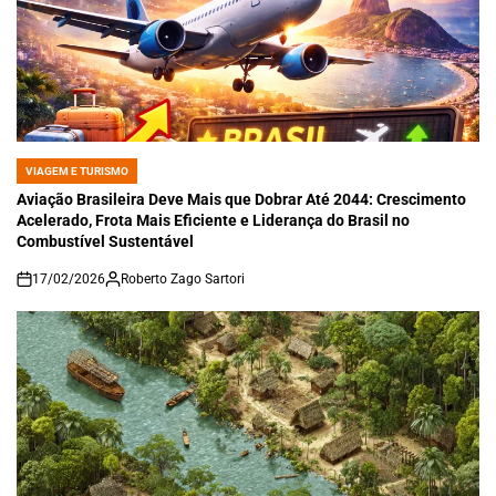
VIAGEM E TURISMO
POSTED
IN
Aviação Brasileira Deve Mais que Dobrar Até 2044: Crescimento
Acelerado, Frota Mais Eficiente e Liderança do Brasil no
Combustível Sustentável
17/02/2026
Roberto Zago Sartori
on