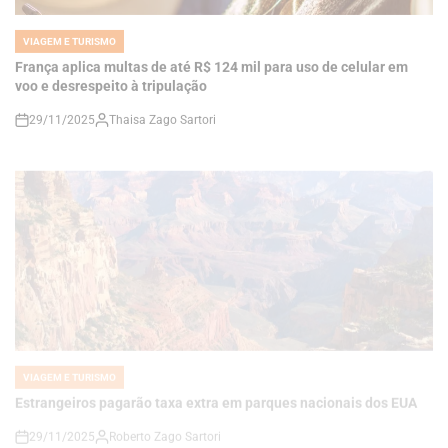
França aplica multas de até R$ 124 mil para uso de celular em
voo e desrespeito à tripulação
29/11/2025
Thaisa Zago Sartori
on
VIAGEM E TURISMO
POSTED
IN
Estrangeiros pagarão taxa extra em parques nacionais dos EUA
29/11/2025
Roberto Zago Sartori
on