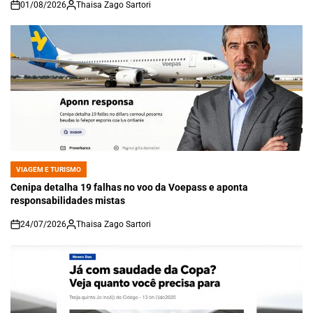
01/08/2026
Thaisa Zago Sartori
on
VIAGEM E TURISMO
POSTED
IN
Cenipa detalha 19 falhas no voo da Voepass e aponta
responsabilidades mistas
24/07/2026
Thaisa Zago Sartori
on