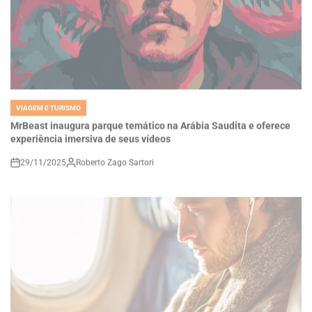
VIAGEM E TURISMO
POSTED
IN
MrBeast inaugura parque temático na Arábia Saudita e oferece
experiência imersiva de seus vídeos
29/11/2025
Roberto Zago Sartori
on
VIAGEM E TURISMO
POSTED
IN