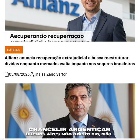
FUTEBOL
POSTED
IN
Allianz anuncia recuperação extrajudicial e busca reestruturar
dívidas enquanto mercado avalia impacto nos seguros brasileiros
05/08/2026
Thaisa Zago Sartori
on