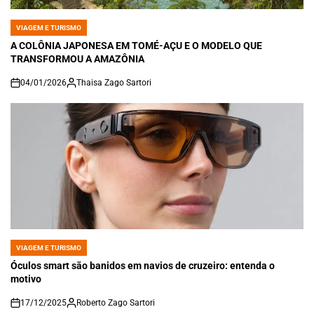
VIAGEM E TURISMO
POSTED
IN
A COLÔNIA JAPONESA EM TOMÉ-AÇU E O MODELO QUE
TRANSFORMOU A AMAZÔNIA
04/01/2026
Thaisa Zago Sartori
on
VIAGEM E TURISMO
POSTED
IN
Óculos smart são banidos em navios de cruzeiro: entenda o
motivo
17/12/2025
Roberto Zago Sartori
on