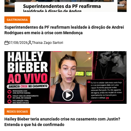
GASTRONOMIA
POSTED
IN
Superintendentes da PF reafirmam lealdade à direção de Andrei
Rodrigues em meio à crise com Mendonça
07/08/2026
Thaisa Zago Sartori
on
REDES SOCIAIS
POSTED
IN
Hailey Bieber teria anunciado crise no casamento com Justin?
Entenda o que há de confirmado