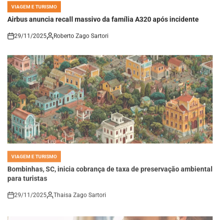
POSTED
IN
Airbus anuncia recall massivo da família A320 após incidente
29/11/2025
Roberto Zago Sartori
on
VIAGEM E TURISMO
POSTED
IN
Bombinhas, SC, inicia cobrança de taxa de preservação ambiental
para turistas
29/11/2025
Thaisa Zago Sartori
on