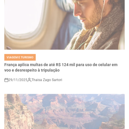
VIAGEM E TURISMO
POSTED
IN
França aplica multas de até R$ 124 mil para uso de celular em
voo e desrespeito à tripulação
29/11/2025
Thaisa Zago Sartori
on