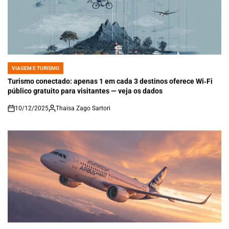
VIAGEM E TURISMO
POSTED
IN
Turismo conectado: apenas 1 em cada 3 destinos oferece Wi‑Fi
público gratuito para visitantes — veja os dados
10/12/2025
Thaisa Zago Sartori
on
VIAGEM E TURISMO