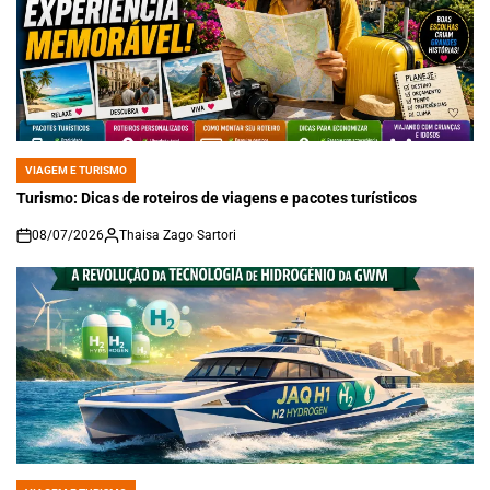
VIAGEM E TURISMO
POSTED
IN
Turismo: Dicas de roteiros de viagens e pacotes turísticos
08/07/2026
Thaisa Zago Sartori
on