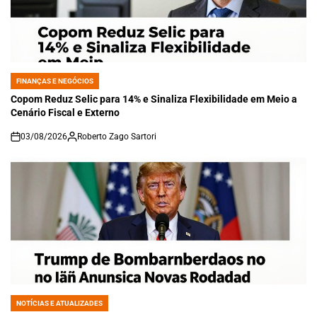
FINANÇAS E NEGÓCIOS
POSTED
IN
Copom Reduz Selic para 14% e Sinaliza Flexibilidade em Meio a
Cenário Fiscal e Externo
03/08/2026
Roberto Zago Sartori
on
NOTÍCIAS E ATUALIZADES
POSTED