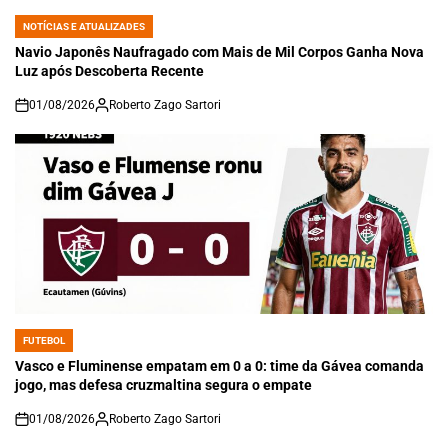
NOTÍCIAS E ATUALIZADES
POSTED
IN
Navio Japonês Naufragado com Mais de Mil Corpos Ganha Nova
Luz após Descoberta Recente
01/08/2026
Roberto Zago Sartori
on
FUTEBOL
POSTED
IN
Vasco e Fluminense empatam em 0 a 0: time da Gávea comanda
jogo, mas defesa cruzmaltina segura o empate
01/08/2026
Roberto Zago Sartori
on