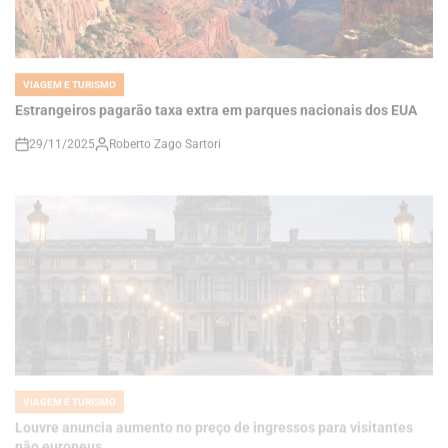
VIAGEM E TURISMO
POSTED
IN
Estrangeiros pagarão taxa extra em parques nacionais dos EUA
29/11/2025
Roberto Zago Sartori
on
VIAGEM E TURISMO
POSTED
IN
Louvre anuncia aumento no preço de ingressos para visitantes
não europeus
29/11/2025
Thaisa Zago Sartori
on