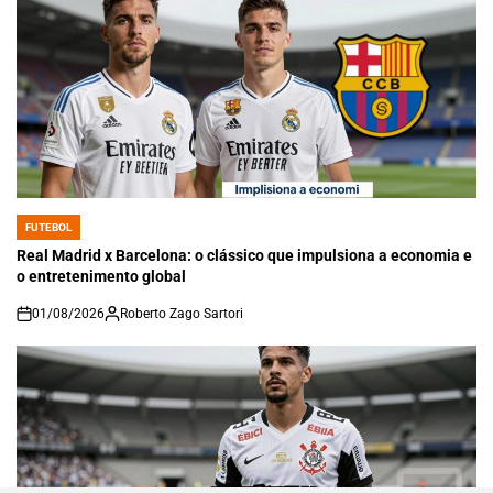
FUTEBOL
POSTED
IN
Real Madrid x Barcelona: o clássico que impulsiona a economia e
o entretenimento global
01/08/2026
Roberto Zago Sartori
on