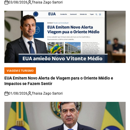
03/08/2026
Thaisa Zago Sartori
on
VIAGEM E TURISMO
POSTED
IN
EUA Emitem Novo Alerta de Viagem para o Oriente Médio e
Impactos se Fazem Sentir
01/08/2026
Thaisa Zago Sartori
on