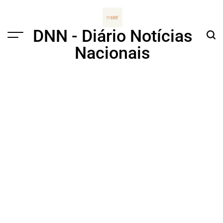
Skip
to
content
DNN - Diário Notícias
Menu
Sear
Nacionais