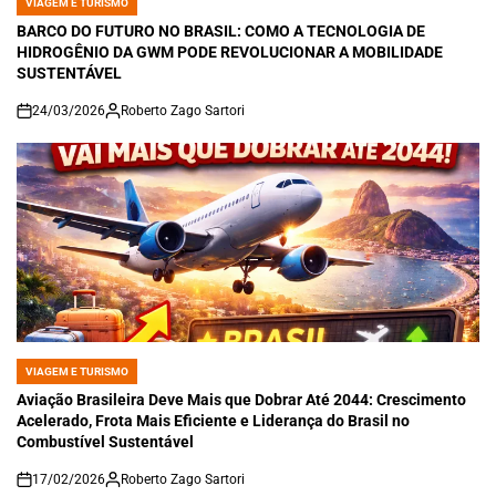
VIAGEM E TURISMO
POSTED
IN
BARCO DO FUTURO NO BRASIL: COMO A TECNOLOGIA DE
HIDROGÊNIO DA GWM PODE REVOLUCIONAR A MOBILIDADE
SUSTENTÁVEL
24/03/2026
Roberto Zago Sartori
on
VIAGEM E TURISMO
POSTED
IN
Aviação Brasileira Deve Mais que Dobrar Até 2044: Crescimento
Acelerado, Frota Mais Eficiente e Liderança do Brasil no
Combustível Sustentável
17/02/2026
Roberto Zago Sartori
on