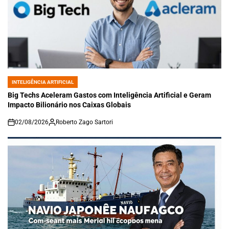
INTELIGÊNCIA ARTIFICIAL
POSTED
IN
Big Techs Aceleram Gastos com Inteligência Artificial e Geram
Impacto Bilionário nos Caixas Globais
02/08/2026
Roberto Zago Sartori
on