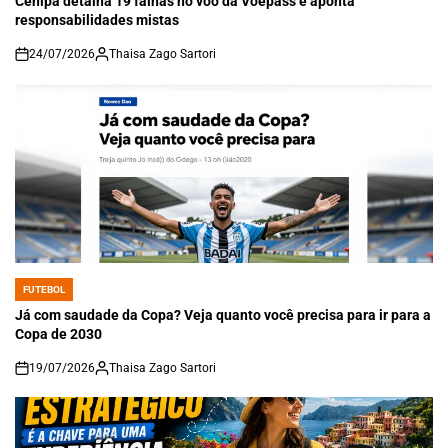
Cenipa detalha 19 falhas no voo da Voepass e aponta
responsabilidades mistas
24/07/2026
Thaisa Zago Sartori
on
FUTEBOL
POSTED
IN
Já com saudade da Copa? Veja quanto você precisa para ir para a
Copa de 2030
19/07/2026
Thaisa Zago Sartori
on