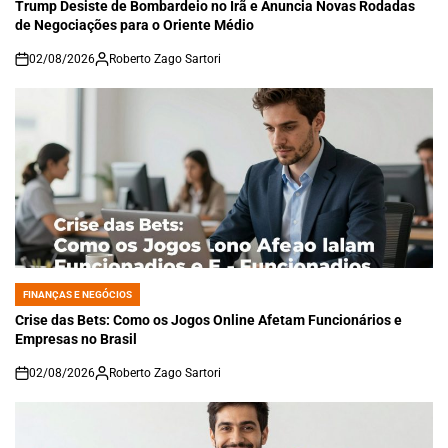
IN
Trump Desiste de Bombardeio no Irã e Anuncia Novas Rodadas
de Negociações para o Oriente Médio
02/08/2026
Roberto Zago Sartori
on
FINANÇAS E NEGÓCIOS
POSTED
IN
Crise das Bets: Como os Jogos Online Afetam Funcionários e
Empresas no Brasil
02/08/2026
Roberto Zago Sartori
on