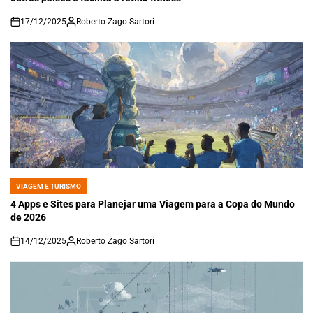
17/12/2025
Roberto Zago Sartori
on
VIAGEM E TURISMO
POSTED
IN
4 Apps e Sites para Planejar uma Viagem para a Copa do Mundo
de 2026
14/12/2025
Roberto Zago Sartori
on