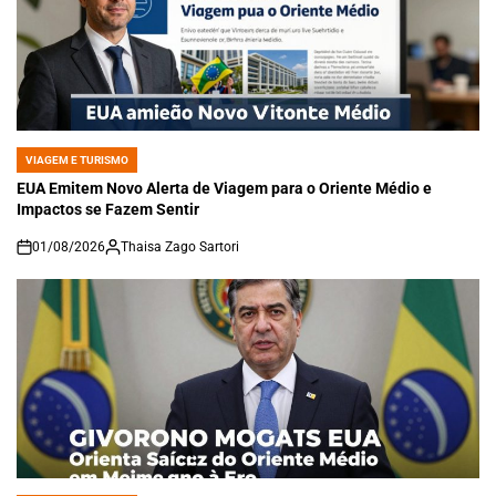
VIAGEM E TURISMO
POSTED
IN
EUA Emitem Novo Alerta de Viagem para o Oriente Médio e
Impactos se Fazem Sentir
01/08/2026
Thaisa Zago Sartori
on