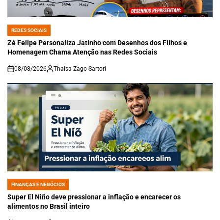
REDES SOCIAIS
POSTED
IN
Zé Felipe Personaliza Jatinho com Desenhos dos Filhos e
Homenagem Chama Atenção nas Redes Sociais
08/08/2026
Thaisa Zago Sartori
on
FINANÇAS E NEGÓCIOS
POSTED
IN
Super El Niño deve pressionar a inflação e encarecer os
alimentos no Brasil inteiro