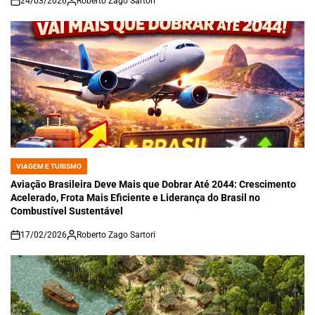
24/03/2026
Roberto Zago Sartori
on
VIAGEM E TURISMO
POSTED
IN
Aviação Brasileira Deve Mais que Dobrar Até 2044: Crescimento
Acelerado, Frota Mais Eficiente e Liderança do Brasil no
Combustível Sustentável
17/02/2026
Roberto Zago Sartori
on