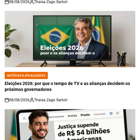
08/08/2026
Thaisa Zago Sartori
on
NOTÍCIAS E ATUALIZADES
POSTED
IN
Eleições 2026: por que o tempo de TV e as alianças decidem os
próximos governadores
08/08/2026
Thaisa Zago Sartori
on