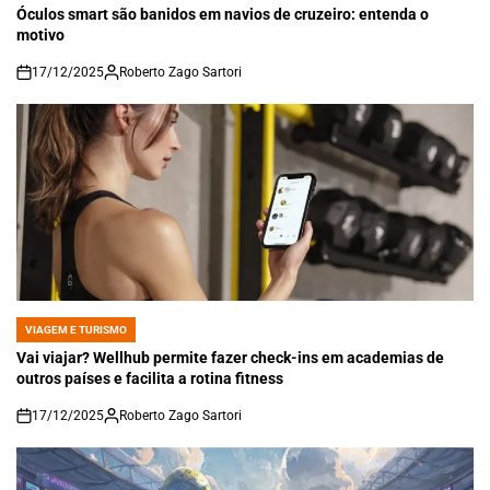
IN
Óculos smart são banidos em navios de cruzeiro: entenda o
motivo
17/12/2025
Roberto Zago Sartori
on
VIAGEM E TURISMO
POSTED
IN
Vai viajar? Wellhub permite fazer check-ins em academias de
outros países e facilita a rotina fitness
17/12/2025
Roberto Zago Sartori
on