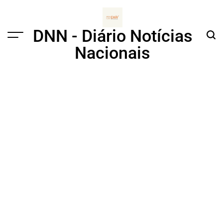
Skip
to
content
DNN - Diário Notícias
Menu
Sear
Nacionais