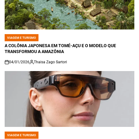
VIAGEM E TURISMO
POSTED
IN
A COLÔNIA JAPONESA EM TOMÉ-AÇU E O MODELO QUE
TRANSFORMOU A AMAZÔNIA
04/01/2026
Thaisa Zago Sartori
on
VIAGEM E TURISMO
POSTED