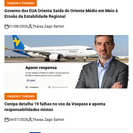
VIAGEM E TURISMO
POSTED
IN
Governo dos EUA Orienta Saída do Oriente Médio em Meio à
Erosão da Estabilidade Regional
01/08/2026
Thaisa Zago Sartori
on
VIAGEM E TURISMO
POSTED
IN
Cenipa detalha 19 falhas no voo da Voepass e aponta
responsabilidades mistas
24/07/2026
Thaisa Zago Sartori
on