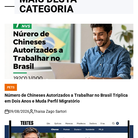
CATEGORIA
PETS
POSTED
IN
Número de Chineses Autorizados a Trabalhar no Brasil Triplica
em Dois Anos e Muda Perfil Migratório
09/08/2026
Thaisa Zago Sartori
on