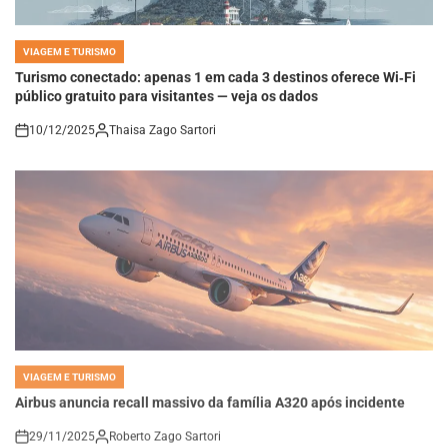
VIAGEM E TURISMO
POSTED
IN
Turismo conectado: apenas 1 em cada 3 destinos oferece Wi‑Fi
público gratuito para visitantes — veja os dados
10/12/2025
Thaisa Zago Sartori
on
VIAGEM E TURISMO
POSTED
IN
Airbus anuncia recall massivo da família A320 após incidente
29/11/2025
Roberto Zago Sartori
on