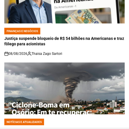
FINANÇAS E NEGÓCIOS
POSTED
IN
Justiça suspende bloqueio de R$ 54 bilhões na Americanas e traz
fôlego para acionistas
08/08/2026
Thaisa Zago Sartori
on
NOTÍCIAS E ATUALIZADES
POSTED
IN
Ciclone-bomba e tornado em Pedro Osório: impactos,