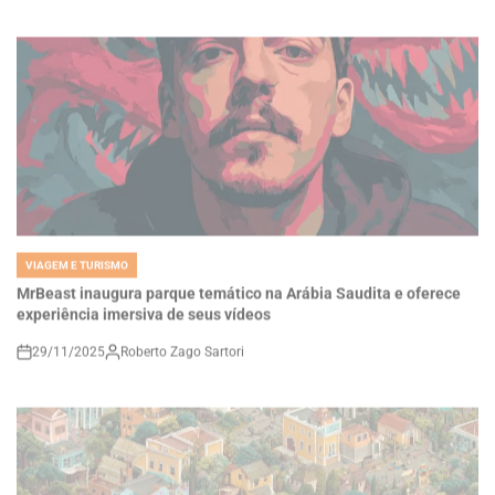
VIAGEM E TURISMO
POSTED
IN
MrBeast inaugura parque temático na Arábia Saudita e oferece
experiência imersiva de seus vídeos
29/11/2025
Roberto Zago Sartori
on