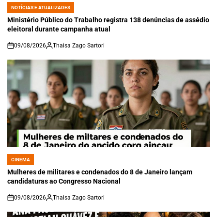
NOTÍCIAS E ATUALIZADES
POSTED
IN
Ministério Público do Trabalho registra 138 denúncias de assédio
eleitoral durante campanha atual
09/08/2026
Thaisa Zago Sartori
on
CINEMA
POSTED
IN
Mulheres de militares e condenados do 8 de Janeiro lançam
candidaturas ao Congresso Nacional
09/08/2026
Thaisa Zago Sartori
on