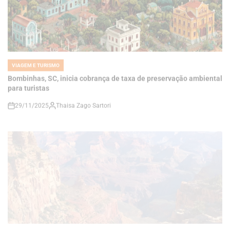
VIAGEM E TURISMO
POSTED
IN
Bombinhas, SC, inicia cobrança de taxa de preservação ambiental
para turistas
29/11/2025
Thaisa Zago Sartori
on
VIAGEM E TURISMO
POSTED
IN
Estrangeiros pagarão taxa extra em parques nacionais dos EUA
29/11/2025
Roberto Zago Sartori
on