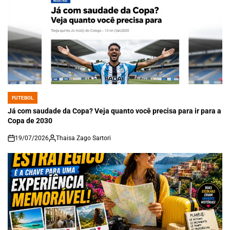
FUTEBOL
POSTED
IN
Já com saudade da Copa? Veja quanto você precisa para ir para a
Copa de 2030
19/07/2026
Thaisa Zago Sartori
on