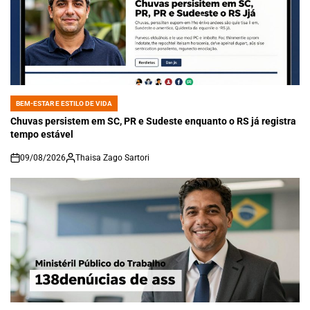
BEM-ESTAR E ESTILO DE VIDA
POSTED
IN
Chuvas persistem em SC, PR e Sudeste enquanto o RS já registra
tempo estável
09/08/2026
Thaisa Zago Sartori
on