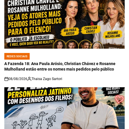
REDES SOCIAIS
POSTED
IN
A Fazenda 18: Ana Paula Arósio, Christian Chávez e Rosanne
Mulholland estão entre os nomes mais pedidos pelo público
08/08/2026
Thaisa Zago Sartori
on