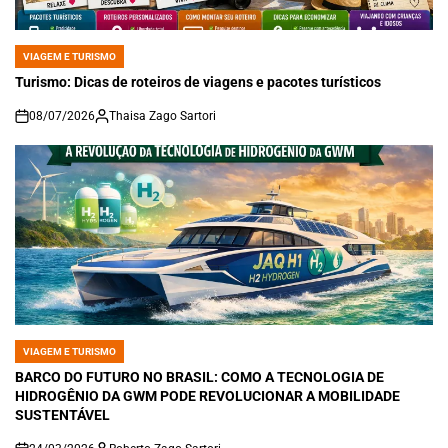
VIAGEM E TURISMO
POSTED
IN
Turismo: Dicas de roteiros de viagens e pacotes turísticos
08/07/2026
Thaisa Zago Sartori
on
VIAGEM E TURISMO
POSTED
IN
BARCO DO FUTURO NO BRASIL: COMO A TECNOLOGIA DE
HIDROGÊNIO DA GWM PODE REVOLUCIONAR A MOBILIDADE
SUSTENTÁVEL