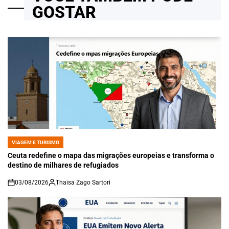
GOSTAR
VIAGEM E TURISMO
POSTED
IN
Ceuta redefine o mapa das migrações europeias e transforma o
destino de milhares de refugiados
03/08/2026
Thaisa Zago Sartori
on