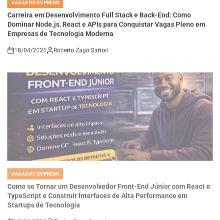
Carreira em Desenvolvimento Full Stack e Back-End: Como
Dominar Node.js, React e APIs para Conquistar Vagas Pleno em
Empresas de Tecnologia Moderna
18/04/2026
Roberto Zago Sartori
on
VAGAS DE EMPREGO
POSTED
IN
Como se Tornar um Desenvolvedor Front-End Júnior com React e
TypeScript e Construir Interfaces de Alta Performance em
Startups de Tecnologia
18/04/2026
Thaisa Zago Sartori
on