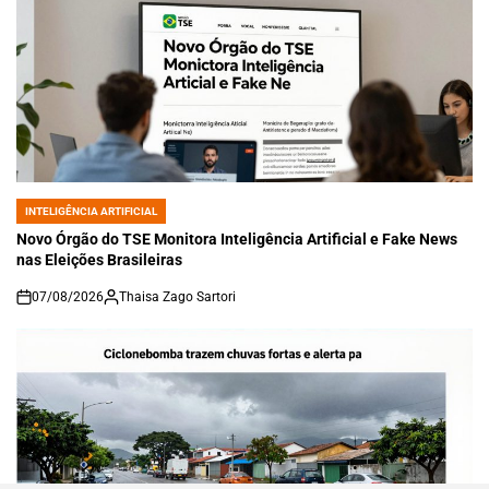
INTELIGÊNCIA ARTIFICIAL
POSTED
IN
Novo Órgão do TSE Monitora Inteligência Artificial e Fake News
nas Eleições Brasileiras
07/08/2026
Thaisa Zago Sartori
on