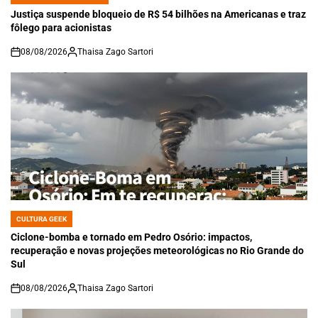
POSTED
IN
Justiça suspende bloqueio de R$ 54 bilhões na Americanas e traz
fôlego para acionistas
08/08/2026
Thaisa Zago Sartori
on
CULTURA GEEK
POSTED
IN
Ciclone-bomba e tornado em Pedro Osório: impactos,
recuperação e novas projeções meteorológicas no Rio Grande do
Sul
08/08/2026
Thaisa Zago Sartori
on