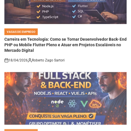
VAGAS DE EMPREGO
POSTED
IN
Carreira em Tecnologia: Como se Tornar Desenvolvedor Back-End
PHP ou Mobile Flutter Pleno e Atuar em Projetos Escaláveis no
Mercado Digital
18/04/2026
Roberto Zago Sartori
on
VAGAS DE EMPREGO
POSTED
IN