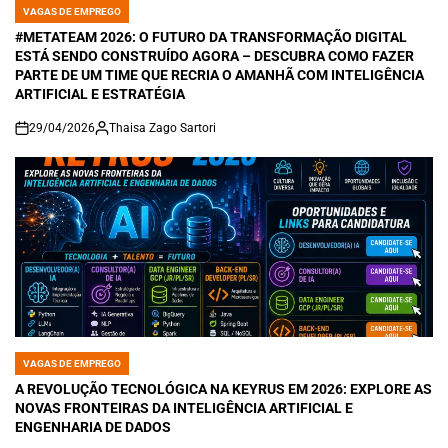
VAGAS DE EMPREGO
POSTED
IN
#METATEAM 2026: O FUTURO DA TRANSFORMAÇÃO DIGITAL
ESTÁ SENDO CONSTRUÍDO AGORA – DESCUBRA COMO FAZER
PARTE DE UM TIME QUE RECRIA O AMANHÃ COM INTELIGÊNCIA
ARTIFICIAL E ESTRATÉGIA
29/04/2026
Thaisa Zago Sartori
on
VAGAS DE EMPREGO
POSTED
IN
A REVOLUÇÃO TECNOLÓGICA NA KEYRUS EM 2026: EXPLORE AS
NOVAS FRONTEIRAS DA INTELIGÊNCIA ARTIFICIAL E
ENGENHARIA DE DADOS