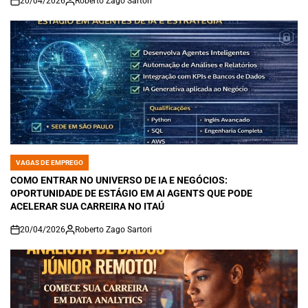
20/04/2026
Roberto Zago Sartori
on
VAGAS DE EMPREGO
POSTED
IN
COMO ENTRAR NO UNIVERSO DE IA E NEGÓCIOS:
OPORTUNIDADE DE ESTÁGIO EM AI AGENTS QUE PODE
ACELERAR SUA CARREIRA NO ITAÚ
20/04/2026
Roberto Zago Sartori
on