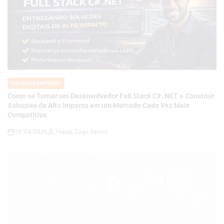
VAGAS DE EMPREGO
POSTED
IN
Como se Tornar um Desenvolvedor Full Stack C# .NET e Construir
Soluções de Alto Impacto em um Mercado Cada Vez Mais
Competitivo
18/04/2026
Thaisa Zago Sartori
on
VAGAS DE EMPREGO
POSTED
IN
Carreira em Qualidade e Processos em Alta: Como se Tornar um