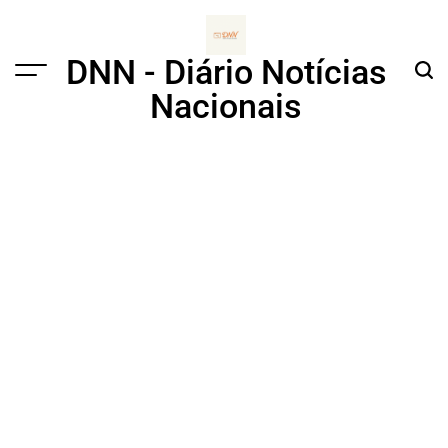
Skip
to
content
DNN - Diário Notícias
Menu
Sear
Nacionais