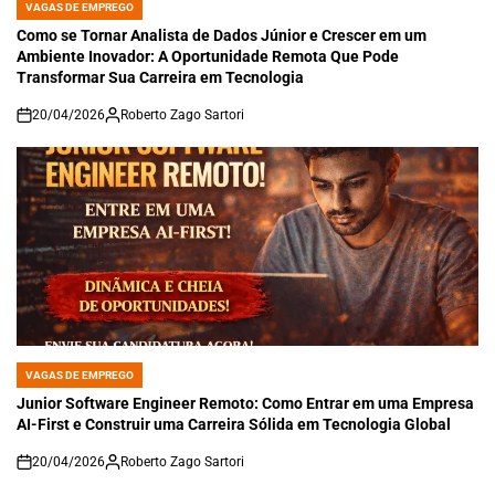
VAGAS DE EMPREGO
POSTED
IN
Como se Tornar Analista de Dados Júnior e Crescer em um
Ambiente Inovador: A Oportunidade Remota Que Pode
Transformar Sua Carreira em Tecnologia
20/04/2026
Roberto Zago Sartori
on
VAGAS DE EMPREGO
POSTED
IN
Junior Software Engineer Remoto: Como Entrar em uma Empresa
AI-First e Construir uma Carreira Sólida em Tecnologia Global
20/04/2026
Roberto Zago Sartori
on