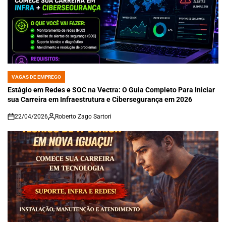
VAGAS DE EMPREGO
POSTED
IN
Estágio em Redes e SOC na Vectra: O Guia Completo Para Iniciar
sua Carreira em Infraestrutura e Cibersegurança em 2026
22/04/2026
Roberto Zago Sartori
on