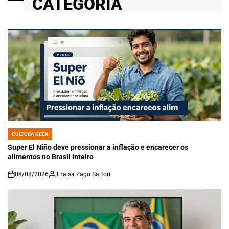
CATEGORIA
CULTURA GEEK
POSTED
IN
Super El Niño deve pressionar a inflação e encarecer os
alimentos no Brasil inteiro
08/08/2026
Thaisa Zago Sartori
on