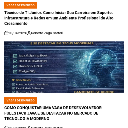
VAGAS DE EMPREGO
POSTED
IN
Técnico de TI Júnior: Como Iniciar Sua Carreira em Suporte,
Infraestrutura e Redes em um Ambiente Profissional de Alto
Crescimento
20/04/2026
Roberto Zago Sartori
on
VAGAS DE EMPREGO
POSTED
IN
COMO CONQUISTAR UMA VAGA DE DESENVOLVEDOR
FULLSTACK JAVA E SE DESTACAR NO MERCADO DE
TECNOLOGIA MODERNO