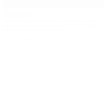
Analista de QA Estratégico com Governança, KPIs e Melhoria
Contínua em Ambientes Corporativos
14/04/2026
Roberto Zago Sartori
on
VAGAS DE EMPREGO
POSTED
IN
COMO SE TORNAR UM ANALISTA DE QA JÚNIOR E CONSTRUIR
UMA CARREIRA EM QUALIDADE DE SOFTWARE EM UMA
EMPRESA DE TECNOLOGIA E ENERGIA EM EXPANSÃO
14/04/2026
Thaisa Zago Sartori
on