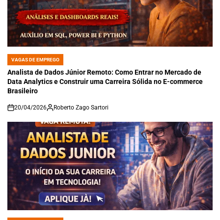
VAGAS DE EMPREGO
POSTED
IN
Analista de Dados Júnior Remoto: Como Entrar no Mercado de
Data Analytics e Construir uma Carreira Sólida no E-commerce
Brasileiro
20/04/2026
Roberto Zago Sartori
on