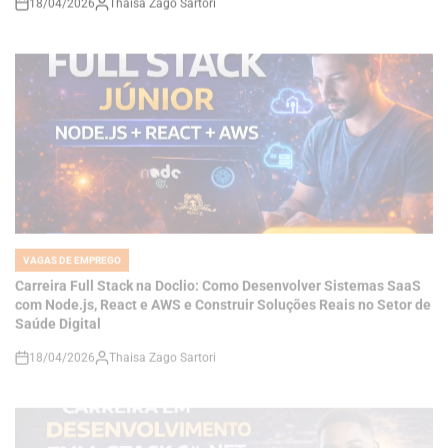
VAGAS DE EMPREGO
POSTED
IN
Carreira Full Stack na Doclio: Como Desenvolver Sistemas SaaS
com Node.js, React e AWS e Construir Soluções Reais no Setor de
Saúde Digital
18/04/2026
Thaisa Zago Sartori
on