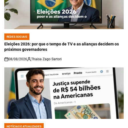
REDES SOCIAIS
POSTED
IN
Eleições 2026: por que o tempo de TV e as alianças decidem os
próximos governadores
08/08/2026
Thaisa Zago Sartori
on
NOTÍCIAS E ATUALIZADES