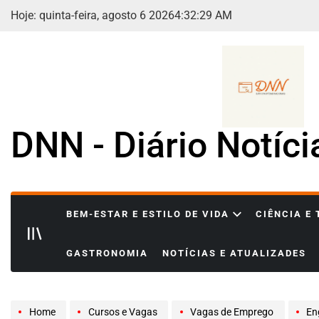
Skip
Hoje: quinta-feira, agosto 6 2026
4
:
32
:
31
AM
to
content
DNN - Diário Notíc
BEM-ESTAR E ESTILO DE VIDA
CIÊNCIA E
GASTRONOMIA
NOTÍCIAS E ATUALIZADES
Home
Cursos e Vagas
Vagas de Emprego
Eng