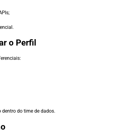
PIs;
encial.
r o Perfil
erenciais:
 dentro do time de dados.
ho