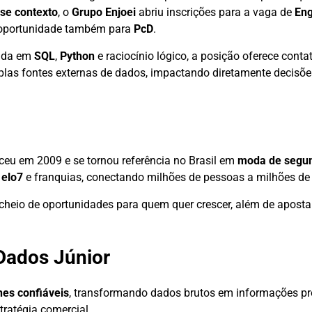
se contexto
, o
Grupo Enjoei
abriu inscrições para a vaga de
Eng
oportunidade também para
PcD
.
lida em
SQL
,
Python
e raciocínio lógico, a posição oferece conta
plas fontes externas de dados, impactando diretamente decisõe
ceu em 2009 e se tornou referência no Brasil em
moda de segu
,
elo7
e franquias, conectando milhões de pessoas a milhões de
 cheio de oportunidades para quem quer crescer, além de apost
Dados Júnior
nes confiáveis
, transformando dados brutos em informações pr
ratégia comercial.