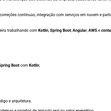
 correções contínuas, integração com serviços em nuvem e part
reira trabalhando com
Kotlin
,
Spring Boot
,
Angular
,
AWS
e
conta
Spring Boot
com
Kotlin
;
igo e arquitetura.
ernas e projetos de impacto real no setor energético.