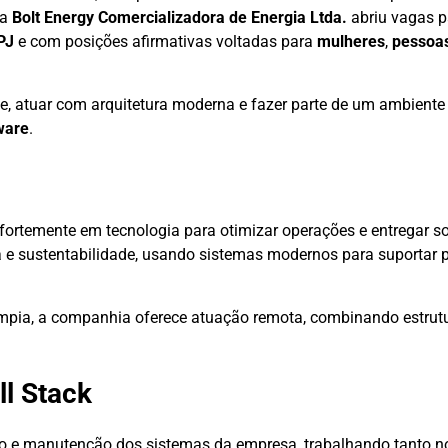
 a
Bolt Energy Comercializadora de Energia Ltda.
abriu vagas 
PJ
e com posições afirmativas voltadas para
mulheres
,
pessoas
e, atuar com arquitetura moderna e fazer parte de um ambiente 
ware
.
fortemente em tecnologia para otimizar operações e entregar so
e sustentabilidade, usando sistemas modernos para suportar p
ímpia, a companhia oferece atuação remota, combinando estrutu
ll Stack
ção e manutenção dos sistemas da empresa, trabalhando tanto 