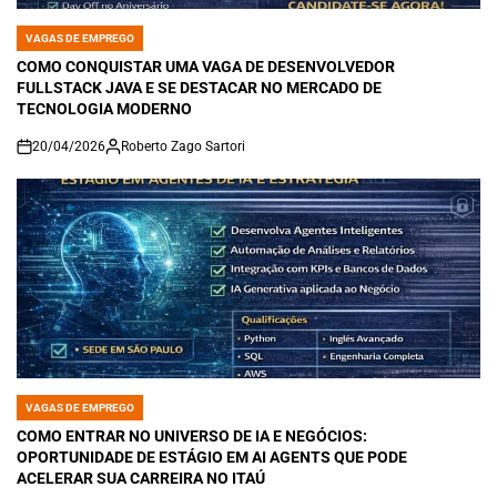
VAGAS DE EMPREGO
POSTED
IN
COMO CONQUISTAR UMA VAGA DE DESENVOLVEDOR
FULLSTACK JAVA E SE DESTACAR NO MERCADO DE
TECNOLOGIA MODERNO
20/04/2026
Roberto Zago Sartori
on
VAGAS DE EMPREGO
POSTED
IN
COMO ENTRAR NO UNIVERSO DE IA E NEGÓCIOS:
OPORTUNIDADE DE ESTÁGIO EM AI AGENTS QUE PODE
ACELERAR SUA CARREIRA NO ITAÚ