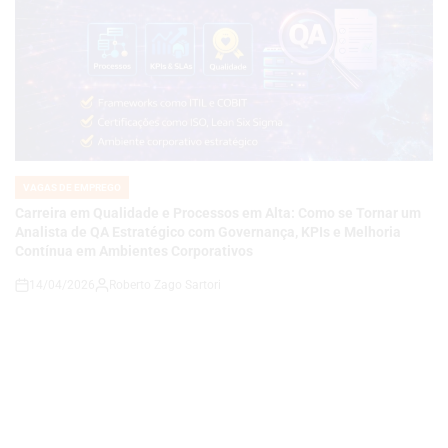
VAGAS DE EMPREGO
POSTED
IN
Carreira em Qualidade e Processos em Alta: Como se Tornar um
Analista de QA Estratégico com Governança, KPIs e Melhoria
Contínua em Ambientes Corporativos
14/04/2026
Roberto Zago Sartori
on
VAGAS DE EMPREGO
POSTED