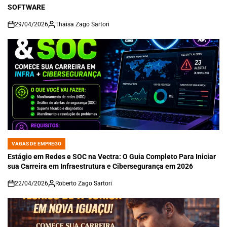
SOFTWARE
29/04/2026
Thaisa Zago Sartori
on
VAGAS DE EMPREGO
POSTED
IN
Estágio em Redes e SOC na Vectra: O Guia Completo Para Iniciar
sua Carreira em Infraestrutura e Cibersegurança em 2026
22/04/2026
Roberto Zago Sartori
on