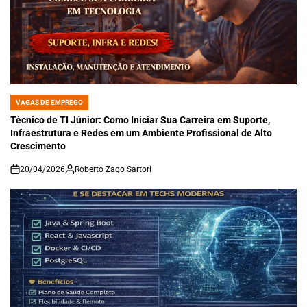
VAGAS DE EMPREGO
POSTED
IN
Técnico de TI Júnior: Como Iniciar Sua Carreira em Suporte,
Infraestrutura e Redes em um Ambiente Profissional de Alto
Crescimento
20/04/2026
Roberto Zago Sartori
on