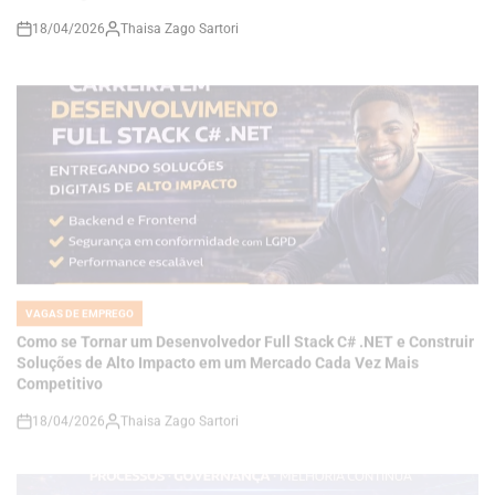
VAGAS DE EMPREGO
POSTED
IN
Como se Tornar um Desenvolvedor Full Stack C# .NET e Construir
Soluções de Alto Impacto em um Mercado Cada Vez Mais
Competitivo
18/04/2026
Thaisa Zago Sartori
on