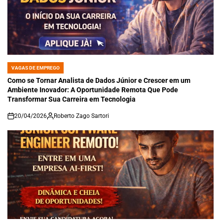
VAGAS DE EMPREGO
POSTED
IN
Como se Tornar Analista de Dados Júnior e Crescer em um
Ambiente Inovador: A Oportunidade Remota Que Pode
Transformar Sua Carreira em Tecnologia
20/04/2026
Roberto Zago Sartori
on