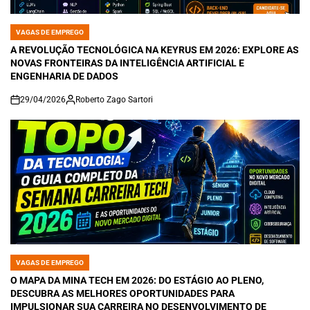
VAGAS DE EMPREGO
POSTED
IN
A REVOLUÇÃO TECNOLÓGICA NA KEYRUS EM 2026: EXPLORE AS
NOVAS FRONTEIRAS DA INTELIGÊNCIA ARTIFICIAL E
ENGENHARIA DE DADOS
29/04/2026
Roberto Zago Sartori
on
VAGAS DE EMPREGO
POSTED
IN
O MAPA DA MINA TECH EM 2026: DO ESTÁGIO AO PLENO,
DESCUBRA AS MELHORES OPORTUNIDADES PARA
IMPULSIONAR SUA CARREIRA NO DESENVOLVIMENTO DE