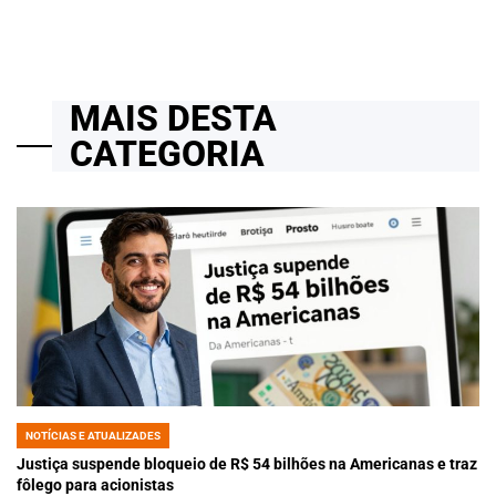
MAIS DESTA
CATEGORIA
NOTÍCIAS E ATUALIZADES
POSTED
IN
Justiça suspende bloqueio de R$ 54 bilhões na Americanas e traz
fôlego para acionistas