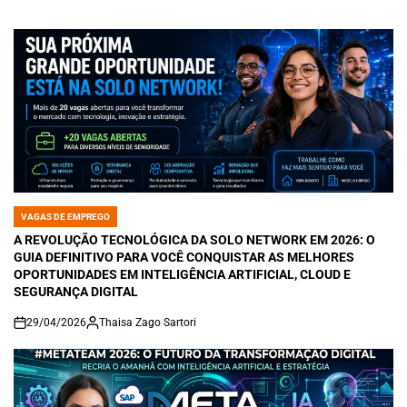
VAGAS DE EMPREGO
POSTED
IN
A REVOLUÇÃO TECNOLÓGICA DA SOLO NETWORK EM 2026: O
GUIA DEFINITIVO PARA VOCÊ CONQUISTAR AS MELHORES
OPORTUNIDADES EM INTELIGÊNCIA ARTIFICIAL, CLOUD E
SEGURANÇA DIGITAL
29/04/2026
Thaisa Zago Sartori
on