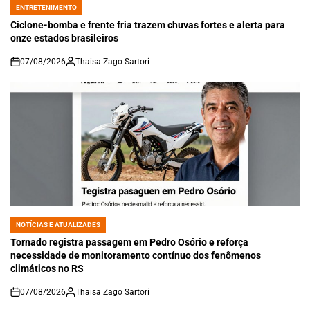
ENTRETENIMENTO
POSTED
IN
Ciclone-bomba e frente fria trazem chuvas fortes e alerta para
onze estados brasileiros
07/08/2026
Thaisa Zago Sartori
on
NOTÍCIAS E ATUALIZADES
POSTED
IN
Tornado registra passagem em Pedro Osório e reforça
necessidade de monitoramento contínuo dos fenômenos
climáticos no RS
07/08/2026
Thaisa Zago Sartori
on