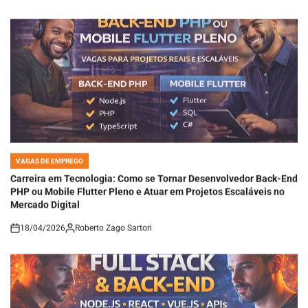
VAGAS DE EMPREGO
POSTED
IN
Carreira em Tecnologia: Como se Tornar Desenvolvedor Back-End
PHP ou Mobile Flutter Pleno e Atuar em Projetos Escaláveis no
Mercado Digital
18/04/2026
Roberto Zago Sartori
on