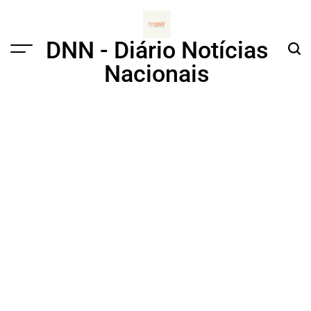
Skip
to
content
DNN - Diário Notícias
Menu
Sear
Nacionais