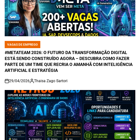
VAGAS DE EMPREGO
POSTED
IN
#METATEAM 2026: O FUTURO DA TRANSFORMAÇÃO DIGITAL
ESTÁ SENDO CONSTRUÍDO AGORA – DESCUBRA COMO FAZER
PARTE DE UM TIME QUE RECRIA O AMANHÃ COM INTELIGÊNCIA
ARTIFICIAL E ESTRATÉGIA
29/04/2026
Thaisa Zago Sartori
on