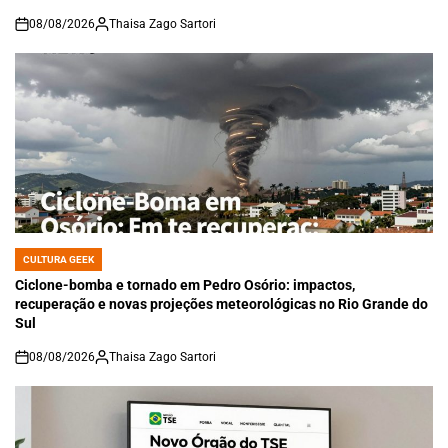
08/08/2026
Thaisa Zago Sartori
on
CULTURA GEEK
POSTED
IN
Ciclone-bomba e tornado em Pedro Osório: impactos,
recuperação e novas projeções meteorológicas no Rio Grande do
Sul
08/08/2026
Thaisa Zago Sartori
on