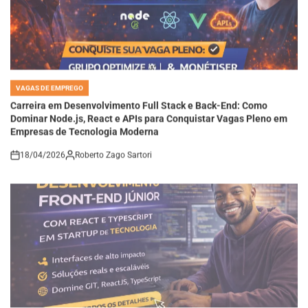
VAGAS DE EMPREGO
POSTED
IN
Carreira em Desenvolvimento Full Stack e Back-End: Como
Dominar Node.js, React e APIs para Conquistar Vagas Pleno em
Empresas de Tecnologia Moderna
18/04/2026
Roberto Zago Sartori
on
VAGAS DE EMPREGO
POSTED