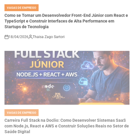
IN
Como se Tornar um Desenvolvedor Front-End Júnior com React e
TypeScript e Construir Interfaces de Alta Performance em
Startups de Tecnologia
18/04/2026
Thaisa Zago Sartori
on
VAGAS DE EMPREGO
POSTED
IN
Carreira Full Stack na Doclio: Como Desenvolver Sistemas SaaS
com Node.js, React e AWS e Construir Soluções Reais no Setor de
Saúde Digital
18/04/2026
Thaisa Zago Sartori
on