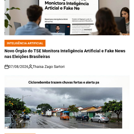
INTELIGÊNCIA ARTIFICIAL
POSTED
IN
Novo Órgão do TSE Monitora Inteligência Artificial e Fake News
nas Eleições Brasileiras
07/08/2026
Thaisa Zago Sartori
on