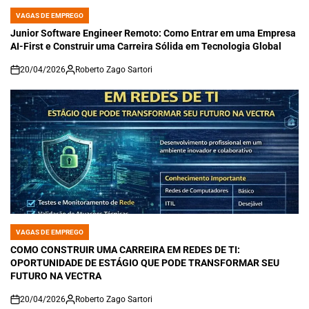
VAGAS DE EMPREGO
POSTED
IN
Junior Software Engineer Remoto: Como Entrar em uma Empresa
AI-First e Construir uma Carreira Sólida em Tecnologia Global
20/04/2026
Roberto Zago Sartori
on
VAGAS DE EMPREGO
POSTED
IN
COMO CONSTRUIR UMA CARREIRA EM REDES DE TI:
OPORTUNIDADE DE ESTÁGIO QUE PODE TRANSFORMAR SEU
FUTURO NA VECTRA
20/04/2026
Roberto Zago Sartori
on