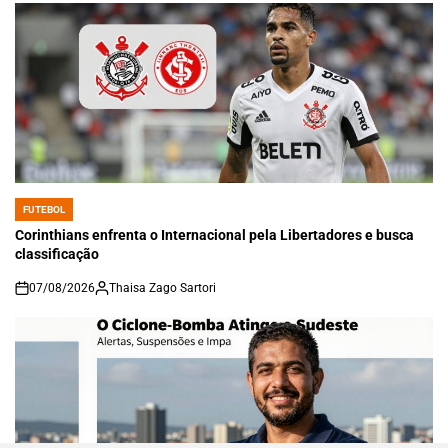
FUTEBOL
POSTED
IN
Corinthians enfrenta o Internacional pela Libertadores e busca
classificação
07/08/2026
Thaisa Zago Sartori
on