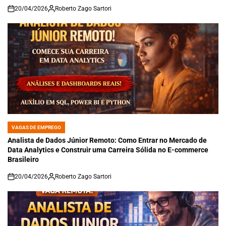
20/04/2026
Roberto Zago Sartori
on
VAGAS DE EMPREGO
POSTED
IN
Analista de Dados Júnior Remoto: Como Entrar no Mercado de
Data Analytics e Construir uma Carreira Sólida no E-commerce
Brasileiro
20/04/2026
Roberto Zago Sartori
on