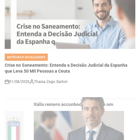
NOTÍCIAS E ATUALIZADES
POSTED
IN
Crise no Saneamento: Entenda a Decisão Judicial da Espanha
que Leva 50 Mil Pessoas a Ceuta
01/08/2026
Thaisa Zago Sartori
on