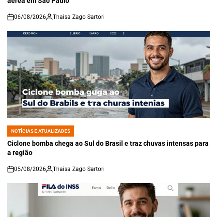
aérea em São Paulo
06/08/2026
Thaisa Zago Sartori
on
NOTÍCIAS E ATUALIZADES
POSTED
IN
Ciclone bomba chega ao Sul do Brasil e traz chuvas intensas para
a região
05/08/2026
Thaisa Zago Sartori
on