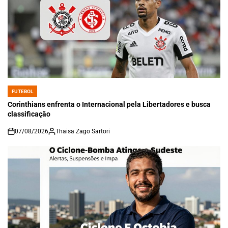
FUTEBOL
POSTED
IN
Corinthians enfrenta o Internacional pela Libertadores e busca
classificação
07/08/2026
Thaisa Zago Sartori
on