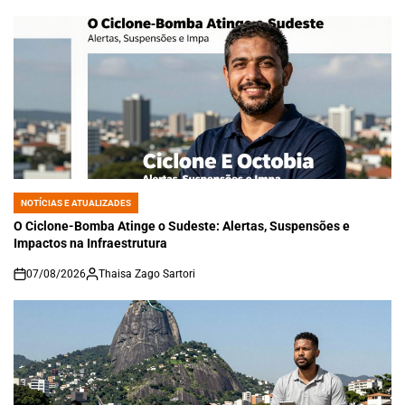
NOTÍCIAS E ATUALIZADES
POSTED
IN
O Ciclone-Bomba Atinge o Sudeste: Alertas, Suspensões e
Impactos na Infraestrutura
07/08/2026
Thaisa Zago Sartori
on