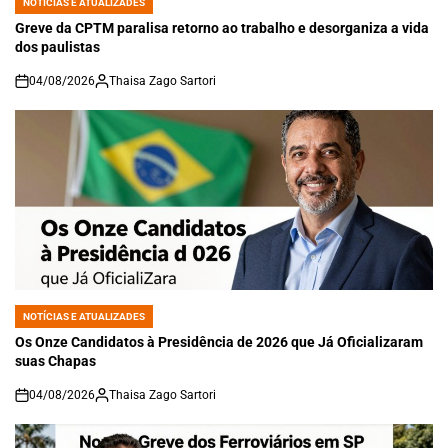
NOTÍCIAS E ATUALIZADES
POSTED
IN
Greve da CPTM paralisa retorno ao trabalho e desorganiza a vida
dos paulistas
04/08/2026
Thaisa Zago Sartori
on
NOTÍCIAS E ATUALIZADES
POSTED
IN
Os Onze Candidatos à Presidência de 2026 que Já Oficializaram
suas Chapas
04/08/2026
Thaisa Zago Sartori
on