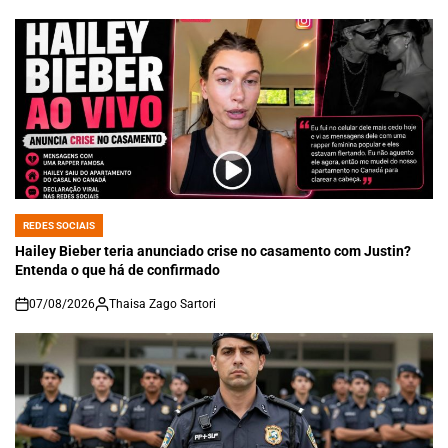
REDES SOCIAIS
POSTED
IN
Hailey Bieber teria anunciado crise no casamento com Justin?
Entenda o que há de confirmado
07/08/2026
Thaisa Zago Sartori
on