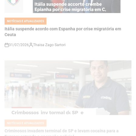
NOTÍCIAS E ATUALIZADES
POSTED
IN
Itália suspende acordo com Espanha por crise migratória em
Ceuta
31/07/2026
Thaisa Zago Sartori
on
NOTÍCIAS E ATUALIZADES
POSTED
IN
Criminosos invadem terminal de SP e levam cocaína para a
Europa: entenda a operação policial
31/07/2026
Thaisa Zago Sartori
on