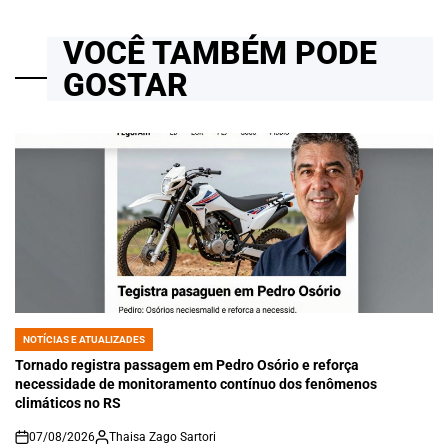
VOCÊ TAMBÉM PODE
GOSTAR
NOTÍCIAS E ATUALIZADES
POSTED
IN
Tornado registra passagem em Pedro Osório e reforça
necessidade de monitoramento contínuo dos fenômenos
climáticos no RS
07/08/2026
Thaisa Zago Sartori
on