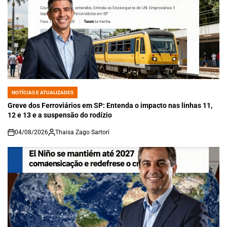
NOTÍCIAS E ATUALIZADES
POSTED
IN
Greve dos Ferroviários em SP: Entenda o impacto nas linhas 11,
12 e 13 e a suspensão do rodízio
04/08/2026
Thaisa Zago Sartori
on