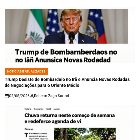
on
NOTÍCIAS E ATUALIZADES
POSTED
IN
Trump Desiste de Bombardeio no Irã e Anuncia Novas Rodadas
de Negociações para o Oriente Médio
02/08/2026
Roberto Zago Sartori
on