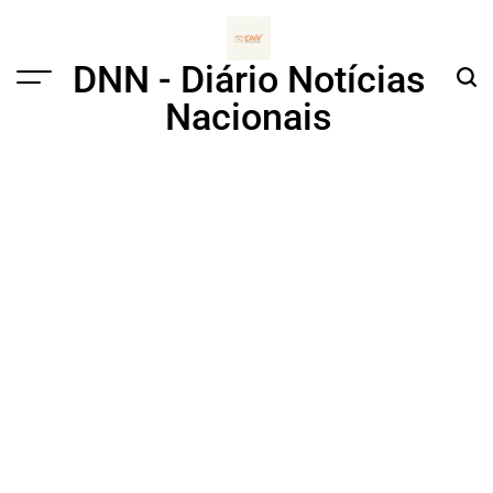
Skip
to
content
DNN - Diário Notícias
Menu
Sear
Nacionais