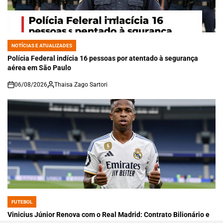
NOTÍCIAS E ATUALIZADES
POSTED
IN
Polícia Federal indícia 16 pessoas por atentado à segurança
aérea em São Paulo
06/08/2026
Thaisa Zago Sartori
on
FUTEBOL
POSTED
IN
Vinicius Júnior Renova com o Real Madrid: Contrato Bilionário e