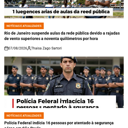
NOTÍCIAS E ATUALIZADES
POSTED
IN
Rio de Janeiro suspende aulas da rede pública devido a rajadas
de vento superiores a noventa quilômetros por hora
07/08/2026
Thaisa Zago Sartori
on
NOTÍCIAS E ATUALIZADES
POSTED
IN
Polícia Federal indícia 16 pessoas por atentado à segurança