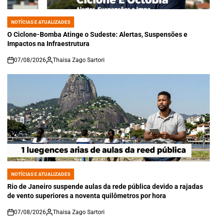
NOTÍCIAS E ATUALIZADES
POSTED
IN
O Ciclone-Bomba Atinge o Sudeste: Alertas, Suspensões e
Impactos na Infraestrutura
07/08/2026
Thaisa Zago Sartori
on
NOTÍCIAS E ATUALIZADES
POSTED
IN
Rio de Janeiro suspende aulas da rede pública devido a rajadas
de vento superiores a noventa quilômetros por hora
07/08/2026
Thaisa Zago Sartori
on