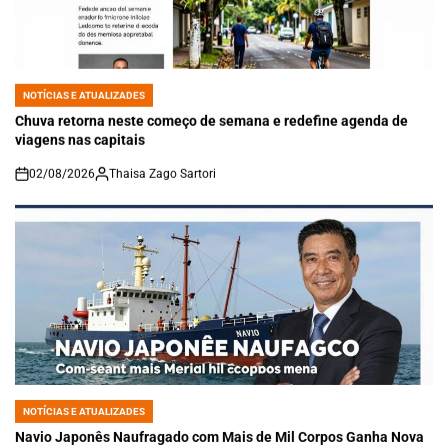
NOTÍCIAS E ATUALIZADES
POSTED
IN
Chuva retorna neste começo de semana e redefine agenda de
viagens nas capitais
02/08/2026
Thaisa Zago Sartori
on
NOTÍCIAS E ATUALIZADES
POSTED
IN
Navio Japonês Naufragado com Mais de Mil Corpos Ganha Nova