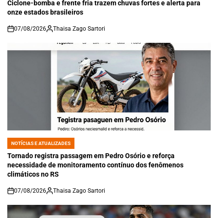
IN
Ciclone-bomba e frente fria trazem chuvas fortes e alerta para
onze estados brasileiros
07/08/2026
Thaisa Zago Sartori
on
NOTÍCIAS E ATUALIZADES
POSTED
IN
Tornado registra passagem em Pedro Osório e reforça
necessidade de monitoramento contínuo dos fenômenos
climáticos no RS
07/08/2026
Thaisa Zago Sartori
on