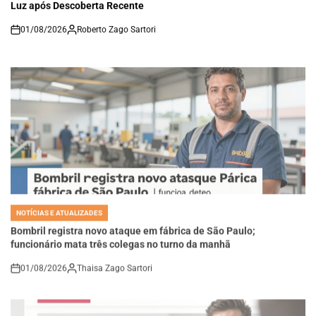
Luz após Descoberta Recente
01/08/2026
Roberto Zago Sartori
on
NOTÍCIAS E ATUALIZADES
POSTED
IN
Bombril registra novo ataque em fábrica de São Paulo;
funcionário mata três colegas no turno da manhã
01/08/2026
Thaisa Zago Sartori
on