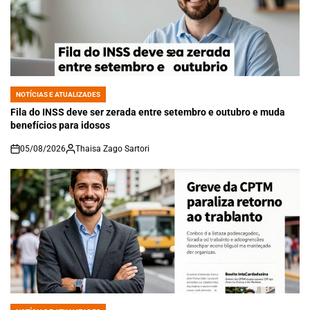
NOTÍCIAS E ATUALIZADES
POSTED
IN
Fila do INSS deve ser zerada entre setembro e outubro e muda
benefícios para idosos
05/08/2026
Thaisa Zago Sartori
on