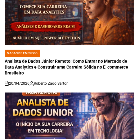
VAGAS DE EMPREGO
POSTED
IN
Analista de Dados Júnior Remoto: Como Entrar no Mercado de
Data Analytics e Construir uma Carreira Sólida no E-commerce
Brasileiro
20/04/2026
Roberto Zago Sartori
on