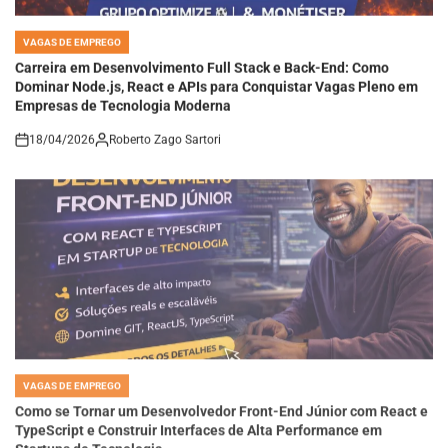
VAGAS DE EMPREGO
POSTED
IN
Carreira em Desenvolvimento Full Stack e Back-End: Como
Dominar Node.js, React e APIs para Conquistar Vagas Pleno em
Empresas de Tecnologia Moderna
18/04/2026
Roberto Zago Sartori
on
VAGAS DE EMPREGO
POSTED
IN
Como se Tornar um Desenvolvedor Front-End Júnior com React e
TypeScript e Construir Interfaces de Alta Performance em
Startups de Tecnologia