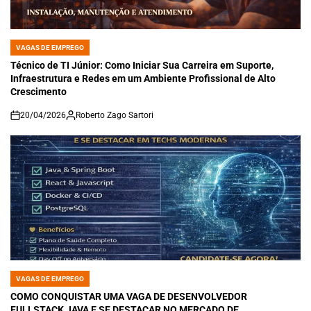
VAGAS DE EMPREGO
POSTED
IN
Técnico de TI Júnior: Como Iniciar Sua Carreira em Suporte,
Infraestrutura e Redes em um Ambiente Profissional de Alto
Crescimento
20/04/2026
Roberto Zago Sartori
on
VAGAS DE EMPREGO
POSTED
IN
COMO CONQUISTAR UMA VAGA DE DESENVOLVEDOR
FULLSTACK JAVA E SE DESTACAR NO MERCADO DE