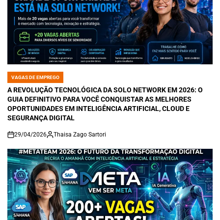
VAGAS DE EMPREGO
POSTED
IN
A REVOLUÇÃO TECNOLÓGICA DA SOLO NETWORK EM 2026: O
GUIA DEFINITIVO PARA VOCÊ CONQUISTAR AS MELHORES
OPORTUNIDADES EM INTELIGÊNCIA ARTIFICIAL, CLOUD E
SEGURANÇA DIGITAL
29/04/2026
Thaisa Zago Sartori
on