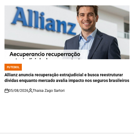
FUTEBOL
POSTED
IN
Allianz anuncia recuperação extrajudicial e busca reestruturar
dívidas enquanto mercado avalia impacto nos seguros brasileiros
05/08/2026
Thaisa Zago Sartori
on