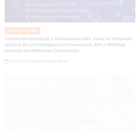
VAGAS DE EMPREGO
POSTED
IN
Carreira em Qualidade e Processos em Alta: Como se Tornar um
Analista de QA Estratégico com Governança, KPIs e Melhoria
Contínua em Ambientes Corporativos
14/04/2026
Roberto Zago Sartori
on
VAGAS DE EMPREGO
POSTED
IN
COMO SE TORNAR UM ANALISTA DE QA JÚNIOR E CONSTRUIR
UMA CARREIRA EM QUALIDADE DE SOFTWARE EM UMA
EMPRESA DE TECNOLOGIA E ENERGIA EM EXPANSÃO
14/04/2026
Thaisa Zago Sartori