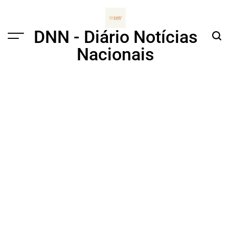
Skip
to
content
DNN - Diário Notícias
Menu
Sear
Nacionais