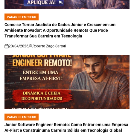
VAGAS DE EMPREGO
POSTED
IN
Como se Tornar Analista de Dados Júnior e Crescer em um
Ambiente Inovador: A Oportunidade Remota Que Pode
Transformar Sua Carreira em Tecnologia
20/04/2026
Roberto Zago Sartori
on
VAGAS DE EMPREGO
POSTED
IN
Junior Software Engineer Remoto: Como Entrar em uma Empresa
AI-First e Construir uma Carreira Sólida em Tecnologia Global