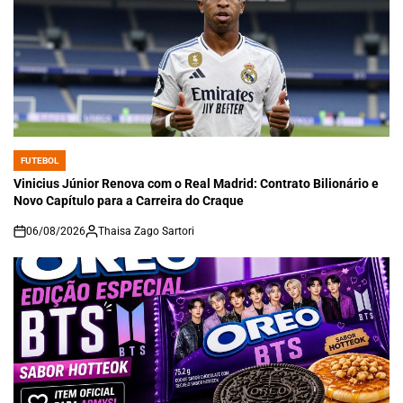
FUTEBOL
POSTED
IN
Vinicius Júnior Renova com o Real Madrid: Contrato Bilionário e
Novo Capítulo para a Carreira do Craque
06/08/2026
Thaisa Zago Sartori
on