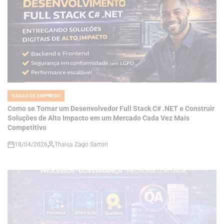
VAGAS DE EMPREGO
POSTED
IN
Como se Tornar um Desenvolvedor Full Stack C# .NET e Construir
Soluções de Alto Impacto em um Mercado Cada Vez Mais
Competitivo
18/04/2026
Thaisa Zago Sartori
on