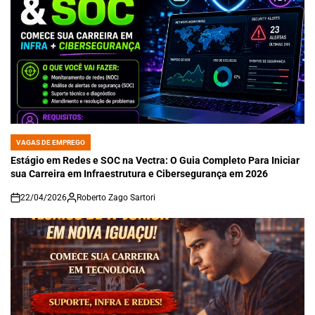
VAGAS DE EMPREGO
POSTED
IN
Estágio em Redes e SOC na Vectra: O Guia Completo Para Iniciar
sua Carreira em Infraestrutura e Cibersegurança em 2026
22/04/2026
Roberto Zago Sartori
on