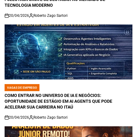
TECNOLOGIA MODERNO
20/04/2026
Roberto Zago Sartori
on
VAGAS DE EMPREGO
POSTED
IN
COMO ENTRAR NO UNIVERSO DE IA E NEGÓCIOS:
OPORTUNIDADE DE ESTÁGIO EM AI AGENTS QUE PODE
ACELERAR SUA CARREIRA NO ITAÚ
20/04/2026
Roberto Zago Sartori
on