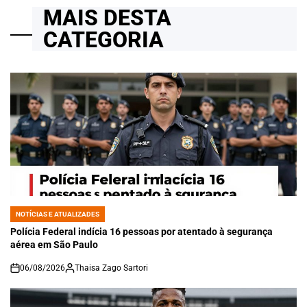
MAIS DESTA
CATEGORIA
NOTÍCIAS E ATUALIZADES
POSTED
IN
Polícia Federal indícia 16 pessoas por atentado à segurança
aérea em São Paulo
06/08/2026
Thaisa Zago Sartori
on