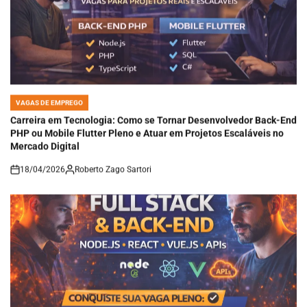
VAGAS DE EMPREGO
POSTED
IN
Carreira em Tecnologia: Como se Tornar Desenvolvedor Back-End
PHP ou Mobile Flutter Pleno e Atuar em Projetos Escaláveis no
Mercado Digital
18/04/2026
Roberto Zago Sartori
on