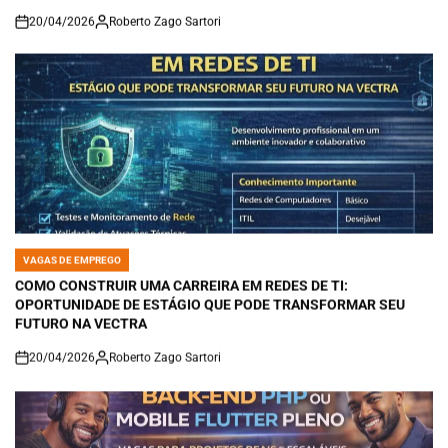
20/04/2026
Roberto Zago Sartori
on
VAGAS DE EMPREGO
POSTED
IN
COMO CONSTRUIR UMA CARREIRA EM REDES DE TI:
OPORTUNIDADE DE ESTÁGIO QUE PODE TRANSFORMAR SEU
FUTURO NA VECTRA
20/04/2026
Roberto Zago Sartori
on