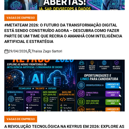
VAGAS DE EMPREGO
POSTED
IN
#METATEAM 2026: O FUTURO DA TRANSFORMAÇÃO DIGITAL
ESTÁ SENDO CONSTRUÍDO AGORA – DESCUBRA COMO FAZER
PARTE DE UM TIME QUE RECRIA O AMANHÃ COM INTELIGÊNCIA
ARTIFICIAL E ESTRATÉGIA
29/04/2026
Thaisa Zago Sartori
on
VAGAS DE EMPREGO
POSTED
IN
A REVOLUÇÃO TECNOLÓGICA NA KEYRUS EM 2026: EXPLORE AS