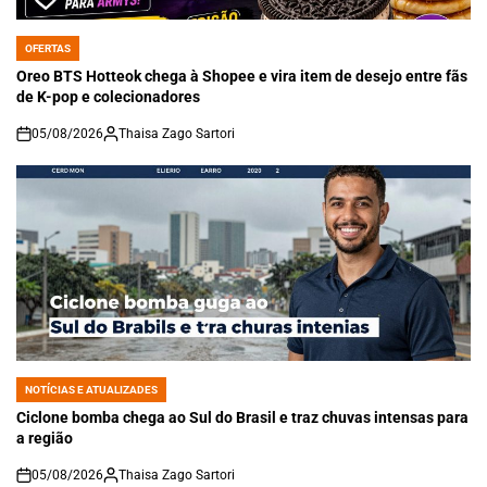
OFERTAS
POSTED
IN
Oreo BTS Hotteok chega à Shopee e vira item de desejo entre fãs
de K-pop e colecionadores
05/08/2026
Thaisa Zago Sartori
on
NOTÍCIAS E ATUALIZADES
POSTED
IN
Ciclone bomba chega ao Sul do Brasil e traz chuvas intensas para
a região
05/08/2026
Thaisa Zago Sartori
on