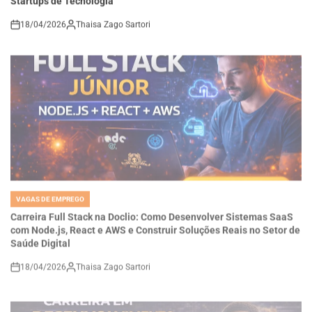
18/04/2026
Thaisa Zago Sartori
on
VAGAS DE EMPREGO
POSTED
IN
Carreira Full Stack na Doclio: Como Desenvolver Sistemas SaaS
com Node.js, React e AWS e Construir Soluções Reais no Setor de
Saúde Digital
18/04/2026
Thaisa Zago Sartori
on