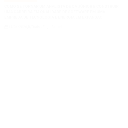
on
VAGAS DE EMPREGO
POSTED
IN
Carreira em Tecnologia em São Paulo: Como Conquistar Vagas
em Full Stack com Python, React, .NET e Suporte Técnico em
Projetos Reais e Cloud Computing
14/04/2026
Roberto Zago Sartori
on