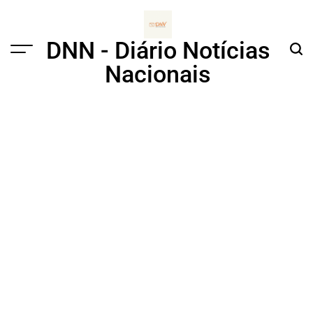
Skip
to
content
DNN - Diário Notícias
Menu
Sear
Nacionais