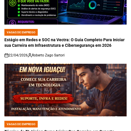
VAGAS DE EMPREGO
POSTED
IN
Estágio em Redes e SOC na Vectra: O Guia Completo Para Iniciar
sua Carreira em Infraestrutura e Cibersegurança em 2026
22/04/2026
Roberto Zago Sartori
on
VAGAS DE EMPREGO
POSTED
IN