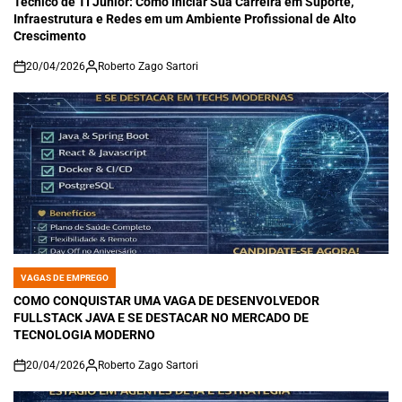
Técnico de TI Júnior: Como Iniciar Sua Carreira em Suporte,
Infraestrutura e Redes em um Ambiente Profissional de Alto
Crescimento
20/04/2026
Roberto Zago Sartori
on
VAGAS DE EMPREGO
POSTED
IN
COMO CONQUISTAR UMA VAGA DE DESENVOLVEDOR
FULLSTACK JAVA E SE DESTACAR NO MERCADO DE
TECNOLOGIA MODERNO
20/04/2026
Roberto Zago Sartori
on