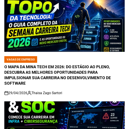
VAGAS DE EMPREGO
POSTED
IN
O MAPA DA MINA TECH EM 2026: DO ESTÁGIO AO PLENO,
DESCUBRA AS MELHORES OPORTUNIDADES PARA
IMPULSIONAR SUA CARREIRA NO DESENVOLVIMENTO DE
SOFTWARE
29/04/2026
Thaisa Zago Sartori
on