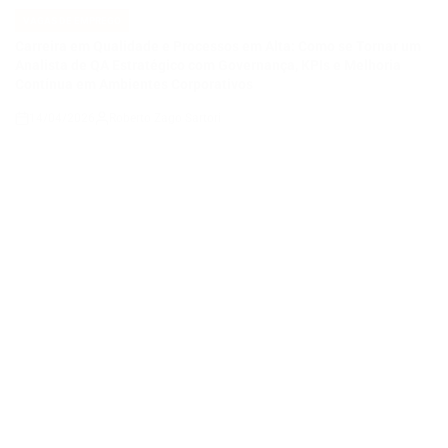
14/04/2026
Roberto Zago Sartori
on
VAGAS DE EMPREGO
POSTED
IN
COMO SE TORNAR UM ANALISTA DE QA JÚNIOR E CONSTRUIR
UMA CARREIRA EM QUALIDADE DE SOFTWARE EM UMA
EMPRESA DE TECNOLOGIA E ENERGIA EM EXPANSÃO
14/04/2026
Thaisa Zago Sartori
on