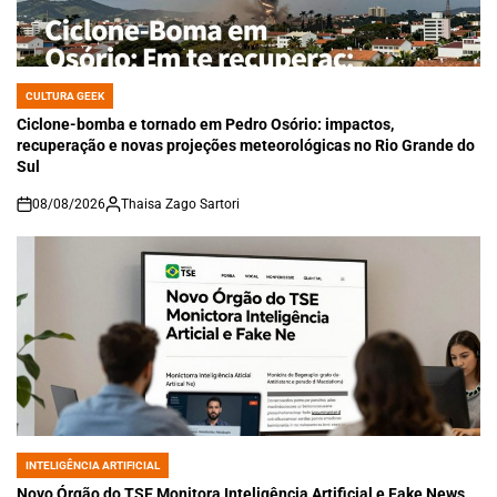
CULTURA GEEK
POSTED
IN
Ciclone-bomba e tornado em Pedro Osório: impactos,
recuperação e novas projeções meteorológicas no Rio Grande do
Sul
08/08/2026
Thaisa Zago Sartori
on
INTELIGÊNCIA ARTIFICIAL
POSTED
IN
Novo Órgão do TSE Monitora Inteligência Artificial e Fake News