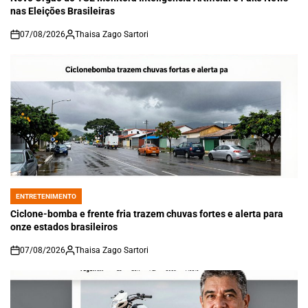
nas Eleições Brasileiras
07/08/2026
Thaisa Zago Sartori
on
ENTRETENIMENTO
POSTED
IN
Ciclone-bomba e frente fria trazem chuvas fortes e alerta para
onze estados brasileiros
07/08/2026
Thaisa Zago Sartori
on