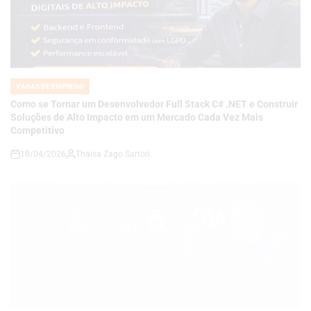
VAGAS DE EMPREGO
POSTED
IN
Como se Tornar um Desenvolvedor Full Stack C# .NET e Construir
Soluções de Alto Impacto em um Mercado Cada Vez Mais
Competitivo
18/04/2026
Thaisa Zago Sartori
on
VAGAS DE EMPREGO
POSTED
IN
Carreira em Qualidade e Processos em Alta: Como se Tornar um
Analista de QA Estratégico com Governança, KPIs e Melhoria
Contínua em Ambientes Corporativos