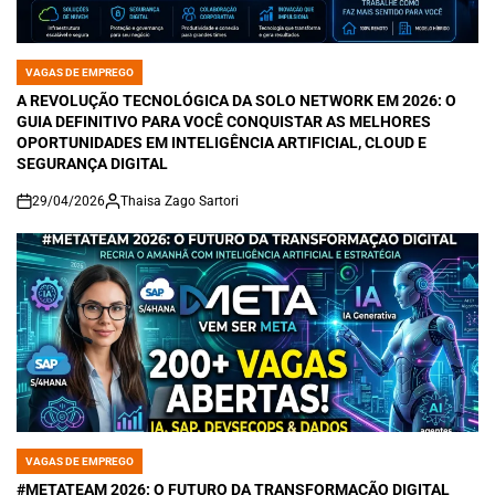
VAGAS DE EMPREGO
POSTED
IN
A REVOLUÇÃO TECNOLÓGICA DA SOLO NETWORK EM 2026: O
GUIA DEFINITIVO PARA VOCÊ CONQUISTAR AS MELHORES
OPORTUNIDADES EM INTELIGÊNCIA ARTIFICIAL, CLOUD E
SEGURANÇA DIGITAL
29/04/2026
Thaisa Zago Sartori
on
VAGAS DE EMPREGO
POSTED
IN
#METATEAM 2026: O FUTURO DA TRANSFORMAÇÃO DIGITAL