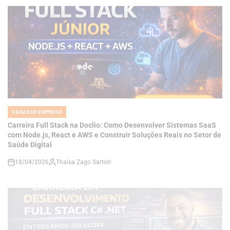
VAGAS DE EMPREGO
POSTED
IN
Carreira Full Stack na Doclio: Como Desenvolver Sistemas SaaS
com Node.js, React e AWS e Construir Soluções Reais no Setor de
Saúde Digital
18/04/2026
Thaisa Zago Sartori
on