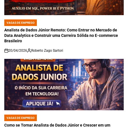
VAGAS DE EMPREGO
POSTED
IN
Analista de Dados Júnior Remoto: Como Entrar no Mercado de
Data Analytics e Construir uma Carreira Sólida no E-commerce
Brasileiro
20/04/2026
Roberto Zago Sartori
on
VAGAS DE EMPREGO
POSTED
IN
Como se Tornar Analista de Dados Júnior e Crescer em um