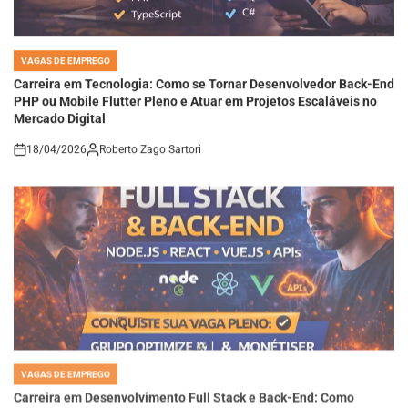
VAGAS DE EMPREGO
POSTED
IN
Carreira em Tecnologia: Como se Tornar Desenvolvedor Back-End
PHP ou Mobile Flutter Pleno e Atuar em Projetos Escaláveis no
Mercado Digital
18/04/2026
Roberto Zago Sartori
on
VAGAS DE EMPREGO
POSTED
IN
Carreira em Desenvolvimento Full Stack e Back-End: Como
Dominar Node.js, React e APIs para Conquistar Vagas Pleno em
Empresas de Tecnologia Moderna