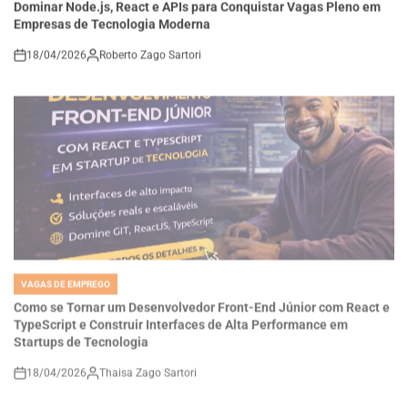
18/04/2026
Roberto Zago Sartori
on
VAGAS DE EMPREGO
POSTED
IN
Como se Tornar um Desenvolvedor Front-End Júnior com React e
TypeScript e Construir Interfaces de Alta Performance em
Startups de Tecnologia
18/04/2026
Thaisa Zago Sartori
on