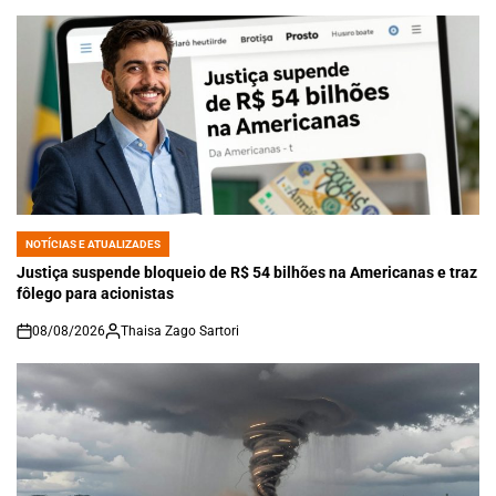
NOTÍCIAS E ATUALIZADES
POSTED
IN
Justiça suspende bloqueio de R$ 54 bilhões na Americanas e traz
fôlego para acionistas
08/08/2026
Thaisa Zago Sartori
on