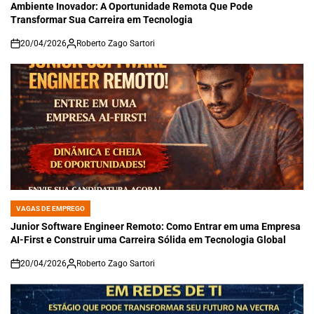
Ambiente Inovador: A Oportunidade Remota Que Pode
Transformar Sua Carreira em Tecnologia
20/04/2026
Roberto Zago Sartori
on
VAGAS DE EMPREGO
POSTED
IN
Junior Software Engineer Remoto: Como Entrar em uma Empresa
AI-First e Construir uma Carreira Sólida em Tecnologia Global
20/04/2026
Roberto Zago Sartori
on