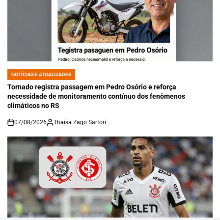
NOTÍCIAS E ATUALIZADES
POSTED
IN
Tornado registra passagem em Pedro Osório e reforça
necessidade de monitoramento contínuo dos fenômenos
climáticos no RS
07/08/2026
Thaisa Zago Sartori
on